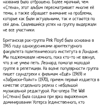
названия было отброшено. Более мрачный, чем
«Стена», этот альбом пересматривает многие её
темы, а также обращает внимание на проблемы,
которые как были актуальными, так и остаются по
сей день. Свалившийся успех на группу выдержали
не все участники.
Британская рок-группа Pink Floyd была основана в
1965 году однокурсниками архитектурного
факультета политехнического института в Лондоне.
Мы поджемовали немного, пока кто-то не вякнул,
что я не умею петь. Леонард помогал молодой
группе в репетициях. На волне популярности группа
пишет саундтреки к фильмам «Ещё» (1969) и
«Забриски-Пойнт» (1970), причем первый издается в
качестве отдельного релиза с небольшой
музыкальной редактурой. Рок-опера The Wall
(«Стена») была создана при ярко выраженном
доминировании Уотерса (единственного, кто