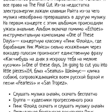
все права на The Final Cut. Из-за недостатка
электроэнергии лажали клавиши Райта из-за чего
музыка невозбранно превращалась в другую музыку.
На первом концерте с этим альбомом происходили
ужасы анальные. Альбом включал помимо «Echoes»
инструментальную композицию «One of These
Days»— концертную классику «Пинк Флойд», где
барабанщик Ник Мэйсон сильно искажённым через
вокодер голосом произносит единственную фразу
«Как-нибудь на днях я искрошу тебя на мелкие
кусочки» («One of these days, Im going to cut you into
little pieces»)14, блюз «Seamus» (Шеймус— кличка
собаки), сопровождающийся воем русской борзой и
песни «Fearless» и «San Tropez».
Слушать музыка онлайн, скачать бесплатно
Группа – кудесники прогрессивного рока
Пинк Флойд скачать и слушать музыку онлайн