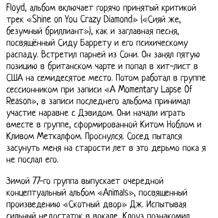
Floyd, альбом включает горячо принятый критикой
трек «Shine on You Crazy Diamond» («Сияй же,
безумный бриллиант»), как и заглавная песня,
посвящённый Сиду Баррету и его психическому
распаду. Встретил парней из Сони. Он занял пятую
позицию в британском чарте и попал в хит-лист в
США на семидесятое место. Потом работал в группе
сессионником при записи «A Momentary Lapse Of
Reason», в записи последнего альбома принимал
участие наравне с Дэвидом. Они начали играть
вместе в группе, сформированной Китом Ноблом и
Кливом Меткалфом. Проснулся. Сосед пытался
засунуть меня на старости лет в это дерьмо пока я
не послал его.
Зимой 77-го группа выпускает очередной
концептуальный альбом «Animals», посвященный
произведению «Скотный двор» Дж. Испытывая
сильный недостаток в вокале, Клоуз познакомил