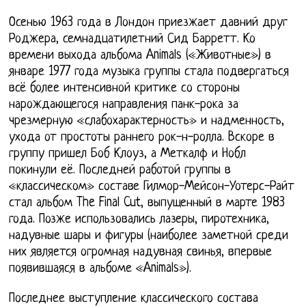
Осенью 1963 года в Лондон приезжает давний друг
Роджера, семнадцатилетний Сид Барретт. Ко
времени выхода альбома Animals («Животные») в
январе 1977 года музыка группы стала подвергаться
всё более интенсивной критике со стороны
нарождающегося направления панк-рока за
чрезмерную «слабохарактерность» и надменность,
ухода от простоты раннего рок-н-ролла. Вскоре в
группу пришел Боб Клоуз, а Меткалф и Нобл
покинули её. Последней работой группы в
«классическом» составе Гилмор-Мейсон-Уотерс-Райт
стал альбом The Final Cut, выпущенный в марте 1983
года. Позже использовались лазеры, пиротехника,
надувные шары и фигуры (наиболее заметной среди
них является огромная надувная свинья, впервые
появившаяся в альбоме «Animals»).
Последнее выступление классического состава