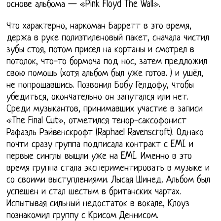
основе альбома — «Pink Floyd The Wall».
Что характерно, наркоман Барретт в это время,
держа в руке полиэтиленовый пакет, сначала чистил
зубы стоя, потом присел на кортаны и смотрел в
потолок, что-то бормоча под нос, затем предложил
свою помощь (хотя альбом был уже готов. ) и ушёл,
не попрощавшись. Позвонил Бобу Гелдофу, чтобы
убедиться, окончательно он запутался или нет.
Среди музыкантов, принимавших участие в записи
«The Final Cut», отметился тенор-саксофонист
Рафаэль Рэйвенскрофт (Raphael Ravenscroft). Однако
почти сразу группа подписала контракт с EMI и
первые синглы вышли уже на EMI. Именно в это
время группа стала экспериментировать в музыке и
со своими выступлениями. Лысая Шинед. Альбом был
успешен и стал шестым в британских чартах.
Испытывая сильный недостаток в вокале, Клоуз
познакомил группу с Крисом Деннисом.