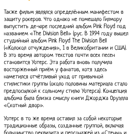
Также фильм являлся определённым манифестом в
защиту рокеров. Что однако не помешало Гилмору
выпустить де-юре последний альбом Pink Floyd под
названием «The Division Bell» (рус. В 1994 году вышел
студийный альбом Pink Floyd The Division Bell
(«Колокол отчуждения», 1 в Великобритании и США).
В это время автором текстов почти всех песен
становится Уотерс. Эта работа вновь получила
восторженный приём у фанатов, хотя здесь
наметился отчётливый уход от привычной
стилистики группы (около половины материала стало
предпосылкой к сольному стилю Уотерса). Концепция
альбома была близка смыслу книги Джорджа Оруэлла
«Скотный двор».
Уотерс в то же время оставил за собой некоторые
традиционные образы, созданные группой, включая
большинство реквизита и персонажей из «Стены» и