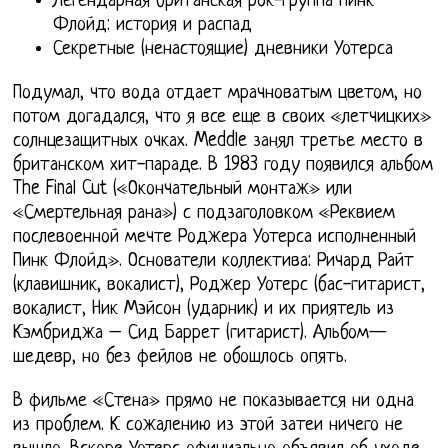
Легендарная британская рок-группа Пинк
Флойд: история и распад
Секретные (ненастоящие) дневники Уотерса
Подумал, что вода отдает мрачноватым цветом, но
потом догадался, что я все еще в своих «летчицких»
солнцезащитных очках. Meddle занял третье место в
британском хит-параде. В 1983 году появился альбом
The Final Cut («Окончательный монтаж» или
«Смертельная рана») с подзаголовком «Реквием
послевоенной мечте Роджера Уотерса исполненный
Пинк Флойд». Основатели коллектива: Ричард Райт
(клавишник, вокалист), Роджер Уотерс (бас-гитарист,
вокалист, Ник Мэйсон (ударник) и их приятель из
Кэмбриджа – Сид Баррет (гитарист). Альбом—
шедевр, но без фейлов не обошлось опять.
В фильме «Стена» прямо не показывается ни одна
из проблем. К сожалению из этой затеи ничего не