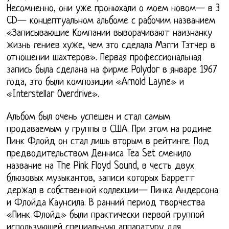
Несомненно, они уже пронюхали о моем новом— в 3
CD— концептуальном альбоме с рабочим названием
«Записывающие Компании выворачивают наизнанку
жизнь гениев хуже, чем это сделала Мэгги Тэтчер в
отношении шахтеров». Первая профессиональная
запись была сделана на фирме Polydor в январе 1967
года, это были композиции «Arnold Layne» и
«Interstellar Overdrive».
Альбом был очень успешен и стал самым
продаваемым у группы в США. При этом на родине
Пинк Флойд он стал лишь вторым в рейтинге. Под
предводительством Денниса Tea Set сменило
название на The Pink Floyd Sound, в честь двух
блюзовых музыкантов, записи которых Барретт
держал в собственной коллекции— Пинка Андерсона
и Флойда Каунсила. В ранний период творчества
«Пинк Флойд» были практически первой группой
использующей специальную аппаратуру для