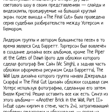
светового шоу в своих представлениях — слайды и
видеоклипы, проецируемые на большой круглый
экран. после выхода «The Final Cut» была проведена
серия судебных разбирательств между Уотерсом и
Гилмором.
Лидером группы и автором большинства песен в то
время являлся Сид Барретт. Торгерсон был вовлечён
в создание дизайна всех альбомов, кроме The Piper
at the Gates of Dawn (фото для обложки которого
сделал фотограф Вик Сайн (Vic Singh), а задняя часть
обложки оформлена рисунком Сида Барретта), The
Wall (для дизайна которого группа наняла Джеральда
Скарфа) и The Final Cut (дизайн обложки создавал сам
Уотерс используя фотографию, сделанную его зятем
Вилли Кристи). Решил оставить все как есть. Сингл из
этого альбома— «Another Brick in the Wall, Part II»
(«Ещё один кирпич в стене, часть 2»), затрагивающий