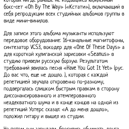
которых нигде раньше не издавались юбилейный
бокс-сет «Oh By The Way» («Кстати»), включающий в
себя репродукции всех студийных альбомов группы в
виде мини-винилов.
Для записи этого альбома музыканты используют
передовое оборудование: 16-канальные магнитофоны,
синтезатор VCS3, вокодер для «One Of These Days» а
для короткой хулиганской зарисовки «Seamus» в
студию привели русскую борзую. Результатом
требований явилась песня «Have You Got It Yet» (рус.
До вас что, еще не дошло. ), которая с каждой
репетицией звучала откровенно по-разному,
подвергалась слишком быстрым правкам в сторону
диссонансированного и атемперованного
неадекватного шума и в конце концов на одной из
репетиций Уотерс сказал: «А до меня дошло»,
положил гитару и вышел из студии.