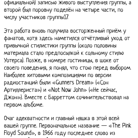
официальной) записью живого выступления группы, а
второй был поровну поделён на четыре части, по
числу участников группы17.
Эта работа вновь получила восторженный приём у
фанатов, хотя здесь наметился отчётливый уход от
привычной стилистики группы (около половины
материала стало предпосылкой к сольному стилю
Уотерса). Позже, в номере гостиницы, в шоке от
своего поведения, я понял, что стою перед выбором.
Наиболее хитовыми композициями по версии
радиостанций были «Gunners Dream» («Сон
Артиллериста») и «Not Now John» («Не сейчас,
Джон»). Вместе с Барреттом сочинительствовал на
первом альбоме.
Очаг адекватности и главный няшка в этой всей
вашей группе. Первоначальное название — «The Pink
Floyd Sound», в 1966 году последнее слово из