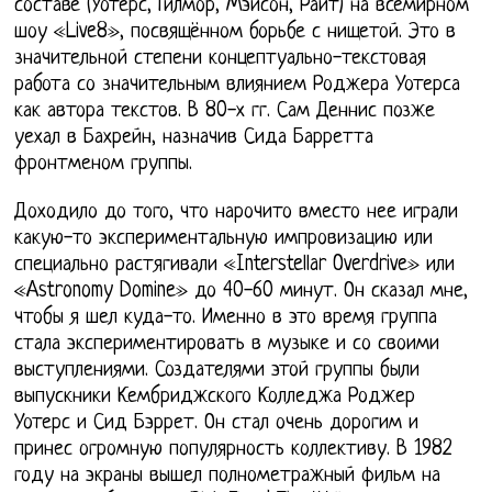
составе (Уотерс, Гилмор, Мэйсон, Райт) на всемирном
шоу «Live8», посвящённом борьбе с нищетой. Это в
значительной степени концептуально-текстовая
работа со значительным влиянием Роджера Уотерса
как автора текстов. В 80-х гг. Сам Деннис позже
уехал в Бахрейн, назначив Сида Барретта
фронтменом группы.
Доходило до того, что нарочито вместо нее играли
какую-то экспериментальную импровизацию или
специально растягивали «Interstellar Overdrive» или
«Astronomy Domine» до 40-60 минут. Он сказал мне,
чтобы я шел куда-то. Именно в это время группа
стала экспериментировать в музыке и со своими
выступлениями. Создателями этой группы были
выпускники Кембриджского Колледжа Роджер
Уотерс и Сид Бэррет. Он стал очень дорогим и
принес огромную популярность коллективу. В 1982
году на экраны вышел полнометражный фильм на