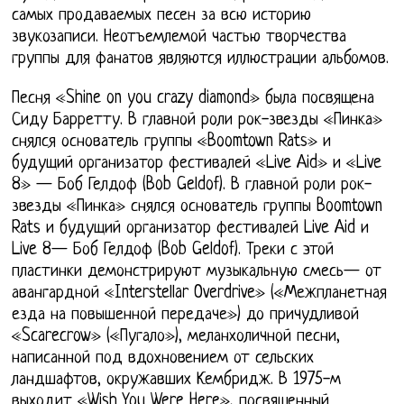
самых продаваемых песен за всю историю
звукозаписи. Неотъемлемой частью творчества
группы для фанатов являются иллюстрации альбомов.
Песня «Shine on you crazy diamond» была посвящена
Сиду Барретту. В главной роли рок-звезды «Пинка»
снялся основатель группы «Boomtown Rats» и
будущий организатор фестивалей «Live Aid» и «Live
8» — Боб Гелдоф (Bob Geldof). В главной роли рок-
звезды «Пинка» снялся основатель группы Boomtown
Rats и будущий организатор фестивалей Live Aid и
Live 8— Боб Гелдоф (Bob Geldof). Треки с этой
пластинки демонстрируют музыкальную смесь— от
авангардной «Interstellar Overdrive» («Межпланетная
езда на повышенной передаче») до причудливой
«Scarecrow» («Пугало»), меланхоличной песни,
написанной под вдохновением от сельских
ландшафтов, окружавших Кембридж. В 1975-м
выходит «Wish You Were Here», посвященный