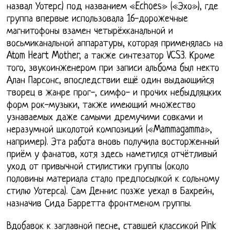
назвал Уотерс) под названием «Echoes» («Эхо»), где
группа впервые использовала 16-дорожечные
магнитофоны взамен четырёхканальной и
восьмиканальной аппаратуры, которая применялась на
Atom Heart Mother, а также синтезатор VCS3. Кроме
того, звукоинженером при записи альбома был некто
Алан Парсонс, впоследствии ещё один выдающийся
творец в жанре прог-, симфо- и прочих небыдляцких
форм рок-музыки, также имеющий множество
узнаваемых даже самыми дремучими совками и
неразумной школотой композиций («Mammagamma»,
например). Эта работа вновь получила восторженный
приём у фанатов, хотя здесь наметился отчётливый
уход от привычной стилистики группы (около
половины материала стало предпосылкой к сольному
стилю Уотерса). Сам Деннис позже уехал в Бахрейн,
назначив Сида Барретта фронтменом группы.
Вдобавок к заглавной песне, ставшей классикой Pink