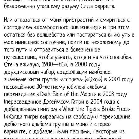
безвременно угасшему разуму Сида Баррета.
Или отказаться от моих пристрастий и смириться с
состоянием «комфортного оцепенения» и при этом
остаться без волшебства или постараться вникнуть в
мое нынешнее состояние, пойти по нехоженому до
того пути и отправиться в болезненное
путешествие, чтобы узнать, кто я и на что способен.
Стена вживую, 1980—81») в 2000 году
двухдисковый набор, содержащий наиболее
значимые хиты группы «Echoes» («Эхо») в 2001 году
посвящённое 30-летнему юбилею альбома
переиздание «Dark Side of the Moon» в 2003 году
(пересведенное Джеймсом Гатри в 2004 года с
добавленным синглом «When the Tigers Broke Free»
(«Когда тигры вырвались на свободу») переиздание
дебютного альбома группы в моно и стерео
варианте, с добавленными песнями, некоторые из