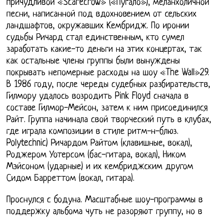
причудливой «Scarecrow» («Пугало»), меланхоличной
песни, написанной под вдохновением от сельских
ландшафтов, окружавших Кембридж. По иронии
судьбы Ричард стал единственным, кто сумел
заработать какие-то деньги на этих концертах, так
как остальные члены группы были вынуждены
покрывать непомерные расходы на шоу «The Wall»29.
В 1986 году, после череды судебных разбирательств,
Гилмору удалось возродить Pink Floyd сначала в
составе Гилмор-Мейсон, затем к ним присоединился
Райт. Группа начинала свой творческий путь в клубах,
где играла композиции в стиле ритм-н-блюз.
Polytechnic) Ричардом Райтом (клавишные, вокал),
Роджером Уотерсом (бас-гитара, вокал), Ником
Мэйсоном (ударные) и их кембриджским другом
Сидом Барреттом (вокал, гитара).
Проснулся с бодуна. Масштабные шоу-программы в
поддержку альбома чуть не разоряют группу, но в