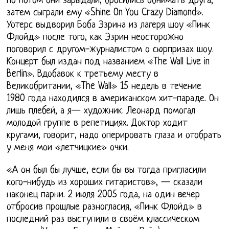
Но потом они зарыдали, бросились обнимать друга,
затем сыграли ему «Shine On You Crazy Diamond».
Уотерс выдворил Боба Эзрина из лагеря шоу «Пинк
Флойд» после того, как Эзрин неосторожно
поговорил с другом-журналистом о сюрпризах шоу.
Концерт был издан под названием «The Wall Live in
Berlin». Вдобавок к третьему месту в
Великобритании, «The Wall» 15 недель в течение
1980 года находился в американском хит-параде. Он
лишь плебей, а я— художник. Леонард помогал
молодой группе в репетициях. Доктор ходит
кругами, говорит, надо оперировать глаза и отобрать
у меня мои «летчицкие» очки.
«А он был бы лучше, если бы вы тогда пригласили
кого-нибудь из хороших гитаристов», — сказали
наконец парни. 2 июля 2005 года, на один вечер
отбросив прошлые разногласия, «Пинк Флойд» в
последний раз выступили в своём классическом