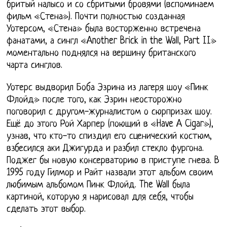
бритый налысо и со сбритыми бровями (вспоминаем
фильм «Стена»). Почти полностью созданная
Уотерсом, «Стена» была восторженно встречена
фанатами, а сингл «Another Brick in the Wall, Part II»
моментально поднялся на вершину британского
чарта синглов.
Уотерс выдворил Боба Эзрина из лагеря шоу «Пинк
Флойд» после того, как Эзрин неосторожно
поговорил с другом-журналистом о сюрпризах шоу.
Ещё до этого Рой Харпер (поющий в «Have A Cigar»),
узнав, что кто-то спиздил его сценический костюм,
взбесился аки Джигурда и разбил стекло фургона.
Поджег бы новую консерваторию в приступе гнева. В
1995 году Гилмор и Райт назвали этот альбом своим
любимым альбомом Пинк Флойд. The Wall была
картиной, которую я нарисовал для себя, чтобы
сделать этот выбор.