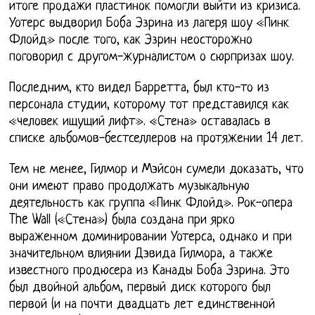
итоге продажи пластинок помогли выйти из кризиса.
Уотерс выдворил Боба Эзрина из лагеря шоу «Пинк
Флойд» после того, как Эзрин неосторожно
поговорил с другом-журналистом о сюрпризах шоу.
Последним, кто видел Барретта, был кто-то из
персонала студии, которому тот представился как
«человек ищущий лифт». «Стена» оставалась в
списке альбомов-бестселлеров на протяжении 14 лет.
Тем не менее, Гилмор и Мэйсон сумели доказать, что
они имеют право продолжать музыкальную
деятельность как группа «Пинк Флойд». Рок-опера
The Wall («Стена») была создана при ярко
выраженном доминировании Уотерса, однако и при
значительном влиянии Дэвида Гилмора, а также
известного продюсера из Канады Боба Эзрина. Это
был двойной альбом, первый диск которого был
первой (и на почти двадцать лет единственной