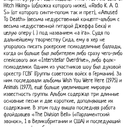
Hitch Hiking» (обложка которого ниже), «Radio K. A. O.
S» (от которого синти-попом так и прет), «Amused
To Death» (весьма недурственный концепт-альбом с
весьма недурственной гитарой Джеффа Бека) и
целую оперу (. ) под названием «a ira». Судя по
дальнейшему творчеству Сида, ему в хер не
упоролось писать рокерские психоделичные баллады,
когда он больше был любителем либо сразу чего-либо
спейсового аки «Interstellar Overdrive», либо фолк-
психоделики. Одним из участников шоу был духовой
оркестр ГСВГ (Группы советских войск в Германии). За
ним последовали альбомы Wish You Were Here (1975) и
Animals (1977), ещё больше увеличившие мировую
известность группы. Альбом содержал три длинные
основные песни и две короткие, дополняющие их
содержание. В этом году вышла последняя работа
флойдовцев «The Division Bell» («Парламентский
звонок», 1 в Великобритании и США) и последующий