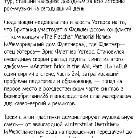
тур, ставший наиболее доходным за всю историю
рок-музыки на сегодняшний день.
Сюда вошли недовольство и злость Уотерса на то,
что Британия участвует в Фолклендском конфликте
— композиция «The Fletcher Memorial Home»
(«Мемориальный дом Флетчера»), где Флетчер—
отец Уотерса— Эрик Флетчер Уотерс. Становился
очевидным скорый распад группы. Сингл из этого
альбома— «Another Brick in the Wall, Part II» («Ещё
один кирпич в стене, часть 2»), затрагивающий
проблемы педагогики и образования, — попал на
первое место в рождественском чарте синглов в
Великобритании26 и впоследствии стал материалом
для кавер-версий и ремиксов.
Треки с этой пластинки демонстрируют музыкальную
смесь— от авангардной «Interstellar Overdrive»
(«Межпланетная езда на повышенной передаче») до