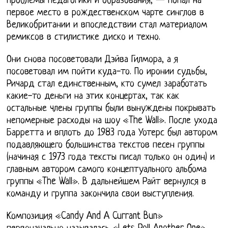
проблемы педагогики и образования, — попал на
первое место в рождественском чарте синглов в
Великобритании и впоследствии стал материалом
ремиксов в стилистике диско и техно.
Они снова посоветовали Дэйва Гилмора, а я
посоветовал им пойти куда-то. По иронии судьбы,
Ричард стал единственным, кто сумел заработать
какие-то деньги на этих концертах, так как
остальные члены группы были вынуждены покрывать
непомерные расходы на шоу «The Wall». После ухода
Барретта и вплоть до 1983 года Уотерс был автором
подавляющего большинства текстов песен группы
(начиная с 1973 года тексты писал только он один) и
главным автором самого концептуального альбома
группы «The Wall». В дальнейшем Райт вернулся в
команду и группа закончила свои выступления.
Композиция «Candy And A Currant Bun»