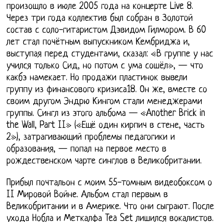
произошло в июле 2005 года на концерте Live 8.
Через три года коллектив был собран в Золотой
состав с соло-гитаристом Дэвидом Гилмором. В 60
лет стал почётным выпускником Кембриджа и,
выступая перед студентами, сказал: «В группе у нас
учился только Сид, но потом с ума сошёл», — что
какбэ намекает. Но продажи пластинок вывели
группу из финансового кризиса18. Он же, вместе со
своим другом Эндрю Кингом стали менеджерами
группы. Сингл из этого альбома — «Another Brick in
the Wall, Part II» («Ещё один кирпич в стене, часть
2»), затрагивающий проблемы педагогики и
образования, — попал на первое место в
рождественском чарте синглов в Великобритании.
Прибыл почтальон с моим 55-томным видеобоксом о
II Мировой Войне. Альбом стал первым в
Великобритании и в Америке. Что они сыграют. После
ухода Нобла и Меткалфа Tea Set лишился вокалистов.