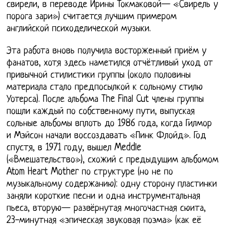
свирели, в переводе Ирины Токмаковой— «Свирель у
порога зари») считается лучшим примером
английской психоделической музыки.
Эта работа вновь получила восторженный приём у
фанатов, хотя здесь наметился отчётливый уход от
привычной стилистики группы (около половины
материала стало предпосылкой к сольному стилю
Уотерса). После альбома The Final Cut члены группы
пошли каждый по собственному пути, выпуская
сольные альбомы вплоть до 1986 года, когда Гилмор
и Мэйсон начали воссоздавать «Пинк Флойд». Год
спустя, в 1971 году, вышел Meddle
(«Вмешательство»), схожий с предыдущим альбомом
Atom Heart Mother по структуре (но не по
музыкальному содержанию): одну сторону пластинки
заняли короткие песни и одна инструментальная
пьеса, вторую— развёрнутая многочастная сюита,
23-минутная «эпическая звуковая поэма» (как её