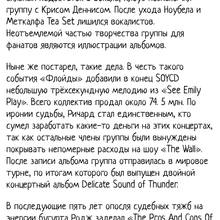
группу с Крисом Деннисом. После ухода Ноубела и
Меткалфа Tea Set лишился вокалистов.
Неотъемлемой частью творчества группы для
фанатов являются иллюстрации альбомов.
Ныне же постарел, такие дела. В честь такого
события «Флойды» добавили в конец SOYCD
небольшую трёхсекундную мелодию из «See Emily
Play». Всего коллектив продал около 74. 5 млн. По
иронии судьбы, Ричард стал единственным, кто
сумел заработать какие-то деньги на этих концертах,
так как остальные члены группы были вынуждены
покрывать непомерные расходы на шоу «The Wall».
После записи альбома группа отправилась в мировое
турне, по итогам которого был выпущен двойной
концертный альбом Delicate Sound of Thunder.
В последующие пять лет опосля судебных тяжб на
энергии бугурта Родж заделал «The Pros And Cons Of