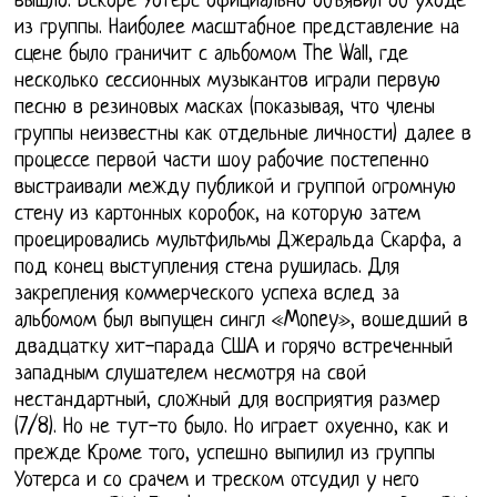
вышло. Вскоре Уотерс официально объявил об уходе
из группы. Наиболее масштабное представление на
сцене было граничит с альбомом The Wall, где
несколько сессионных музыкантов играли первую
песню в резиновых масках (показывая, что члены
группы неизвестны как отдельные личности) далее в
процессе первой части шоу рабочие постепенно
выстраивали между публикой и группой огромную
стену из картонных коробок, на которую затем
проецировались мультфильмы Джеральда Скарфа, а
под конец выступления стена рушилась. Для
закрепления коммерческого успеха вслед за
альбомом был выпущен сингл «Money», вошедший в
двадцатку хит-парада США и горячо встреченный
западным слушателем несмотря на свой
нестандартный, сложный для восприятия размер
(7/8). Но не тут-то было. Но играет охуенно, как и
прежде Кроме того, успешно выпилил из группы
Уотерса и со срачем и треском отсудил у него