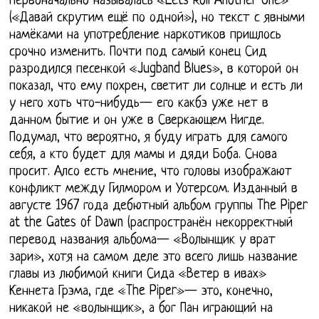
первоначально называлась «Lets Roll Another One»
(«Давай скрутим ещё по одной»), но текст с явными
намёками на употребление наркотиков пришлось
срочно изменить. Почти под самый конец Сид
разродился песенкой «Jugband Blues», в которой он
показал, что ему похрен, светит ли солнце и есть ли
у него хоть что-нибудь— его какбэ уже нет в
данном бытие и он уже в Сверкающем Нигде.
Подумал, что вероятно, я буду играть для самого
себя, а кто будет для мамы и дяди Боба. Снова
просит. Алсо есть мнение, что головы изображают
конфликт между Гилмором и Уотерсом. Изданный в
августе 1967 года дебютный альбом группы The Piper
at the Gates of Dawn (распространён некорректный
перевод названия альбома— «Волынщик у врат
зари», хотя на самом деле это всего лишь название
главы из любимой книги Сида «Ветер в ивах»
Кеннета Грэма, где «The Piper»— это, конечно,
никакой не «волынщик», а бог Пан играющий на