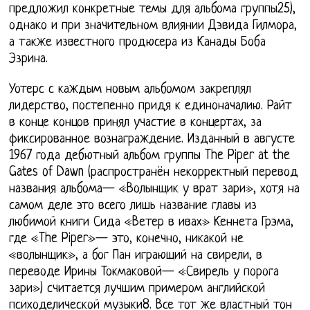
предложил конкретные темы для альбома группы25),
однако и при значительном влиянии Дэвида Гилмора,
а также известного продюсера из Канады Боба
Эзрина.
Уотерс с каждым новым альбомом закреплял
лидерство, постепенно придя к единоначалию. Райт
в конце концов принял участие в концертах, за
фиксированное вознаграждение. Изданный в августе
1967 года дебютный альбом группы The Piper at the
Gates of Dawn (распространён некорректный перевод
названия альбома— «Волынщик у врат зари», хотя на
самом деле это всего лишь название главы из
любимой книги Сида «Ветер в ивах» Кеннета Грэма,
где «The Piper»— это, конечно, никакой не
«волынщик», а бог Пан играющий на свирели, в
переводе Ирины Токмаковой— «Свирель у порога
зари») считается лучшим примером английской
психоделической музыки8. Все тот же властный тон