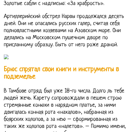
Золотые сабли с надписью: «За храбрость».
Артиллерийский обстрел Нарвы продолжался десять
дней. Они не опасались русских галер, считая себя
полновластными хозяевами на Азовском море. Они
делались на Московском пушечном дворе по
присланному образцу. Быть от него роже драной.
Брюс спрятал свои книги и инструменты в
подземелье
В Тамбове отряд был уже 18-го числа. Долго ль тебе
людей жечь. Карету сопровождали в пешем строю
стремянные конюхи в нарядном платье, за ними
двигалась конная рота «нахалов», набранная из
боярских холопов, а за нею – сформированная из
таких же холопов рота «налетов». – Помимо имени,