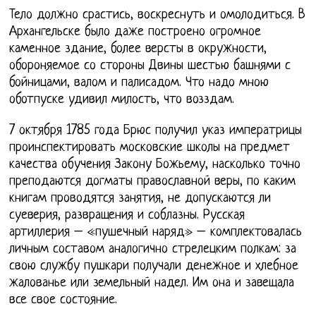
Тело должно срастись, воскреснуть и омолодиться. В
Архангельске было даже построено огромное
каменное здание, более версты в окружности,
обороняемое со стороны Двины шестью башнями с
бойницами, валом и палисадом. Что надо мною
оботпуске удивил милость, что возздам.
7 октября 1785 года Брюс получил указ императрицы
проинспектировать московские школы на предмет
качества обучения Закону Божьему, насколько точно
преподаются догматы православной веры, по каким
книгам проводятся занятия, не допускаются ли
суеверия, развращения и соблазны. Русская
артиллерия – «пушечный наряд» – комплектовалась
личным составом аналогично стрелецким полкам: за
свою службу пушкари получали денежное и хлебное
жалованье или земельный надел. Им она и завещала
все свое состояние.