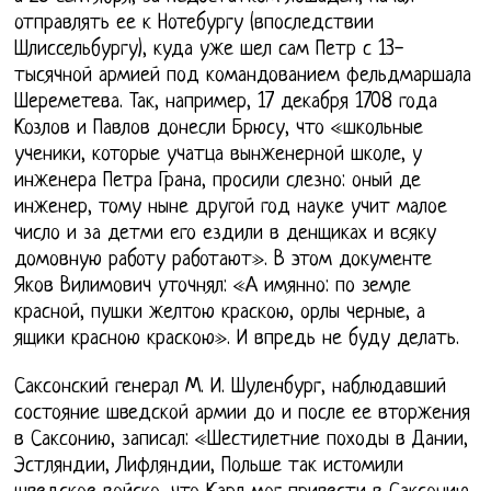
отправлять ее к Нотебургу (впоследствии
Шлиссельбургу), куда уже шел сам Петр с 13-
тысячной армией под командованием фельдмаршала
Шереметева. Так, например, 17 декабря 1708 года
Козлов и Павлов донесли Брюсу, что «школьные
ученики, которые учатца вынженерной школе, у
инженера Петра Грана, просили слезно: оный де
инженер, тому ныне другой год науке учит малое
число и за детми его ездили в денщиках и всяку
домовную работу работают». В этом документе
Яков Вилимович уточнял: «А имянно: по земле
красной, пушки желтою краскою, орлы черные, а
ящики красною краскою». И впредь не буду делать.
Саксонский генерал М. И. Шуленбург, наблюдавший
состояние шведской армии до и после ее вторжения
в Саксонию, записал: «Шестилетние походы в Дании,
Эстляндии, Лифляндии, Польше так истомили