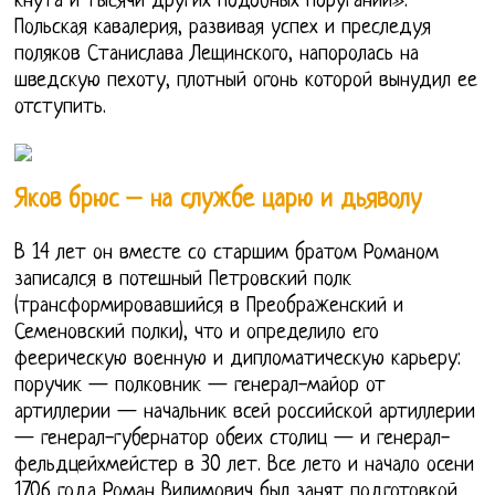
кнута и тысячи других подобных поруганий».
Польская кавалерия, развивая успех и преследуя
поляков Станислава Лещинского, напоролась на
шведскую пехоту, плотный огонь которой вынудил ее
отступить.
Яков брюс – на службе царю и дьяволу
В 14 лет он вместе со старшим братом Романом
записался в потешный Петровский полк
(трансформировавшийся в Преображенский и
Семеновский полки), что и определило его
феерическую военную и дипломатическую карьеру:
поручик — полковник — генерал-майор от
артиллерии — начальник всей российской артиллерии
— генерал-губернатор обеих столиц — и генерал-
фельдцейхмейстер в 30 лет. Все лето и начало осени
1706 года Роман Вилимович был занят подготовкой