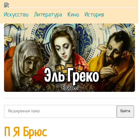
Искусство
Литература
Кино
История
П Я Брюс