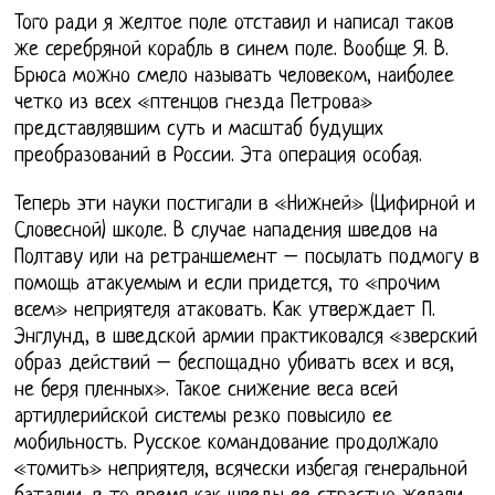
Того ради я желтое поле отставил и написал таков
же серебряной корабль в синем поле. Вообще Я. В.
Брюса можно смело называть человеком, наиболее
четко из всех «птенцов гнезда Петрова»
представлявшим суть и масштаб будущих
преобразований в России. Эта операция особая.
Теперь эти науки постигали в «Нижней» (Цифирной и
Словесной) школе. В случае нападения шведов на
Полтаву или на ретраншемент – посылать подмогу в
помощь атакуемым и если придется, то «прочим
всем» неприятеля атаковать. Как утверждает П.
Энглунд, в шведской армии практиковался «зверский
образ действий – беспощадно убивать всех и вся,
не беря пленных». Такое снижение веса всей
артиллерийской системы резко повысило ее
мобильность. Русское командование продолжало
«томить» неприятеля, всячески избегая генеральной