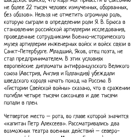
шведское войско, что Карл мог привести в Саксонию
не более 22 тысяч человек измученных, оборванных,
без обозов». Нельзя не отметить огромную роль,
которую сыграли в определении роли Я. В. Брюса в
становлении российской артиллерии исследования,
проведенные сотрудниками Военно-исторического
музея артиллерии инженерных войск и войск связи в
Санкт-Петербурге. Младший, Яков, отец поэта, не
стал предпринимателем. В этих условиях
европейские дипломаты антифранцузского Великого
союза (Австрия, Англия и Голландия) убеждали
шведского короля начать поход на Россию. В
«Гистории Свейской войны» сказано, что в сражении
погибли четыре тысячи саксонцев и две тысячи
попали в плен.
Четвертое место – рота, во главе которой значится
«капитан Петр Алексеев». Рассматривались два
возможных театра военных действий – северо-