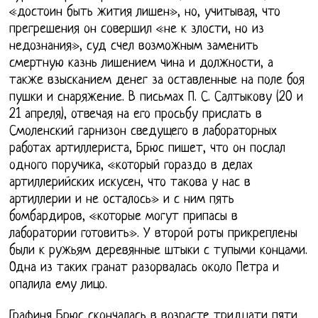
«достоин быть жития лишен», но, учитывая, что
прегрешения он совершил «не к злости, но из
недознания», суд счел возможным заменить
смертную казнь лишением чина и должности, а
также взысканием денег за оставленные на поле боя
пушки и снаряжение. В письмах П. С. Салтыкову (20 и
21 апреля), отвечая на его просьбу прислать в
Смоленский гарнизон сведущего в лабораторных
работах артиллериста, Брюс пишет, что он послал
одного поручика, «который гораздо в делах
артиллерийских искусен, что такова у нас в
артиллерии и не осталось» и с ним пять
бомбардиров, «которые могут припасы в
лаборатории готовить». У второй роты прикреплены
были к ружьям деревянные штыки с тупыми концами.
Одна из таких гранат разорвалась около Петра и
опалила ему лицо.
Графиня Брюс скончалась в возрасте тридцати пяти