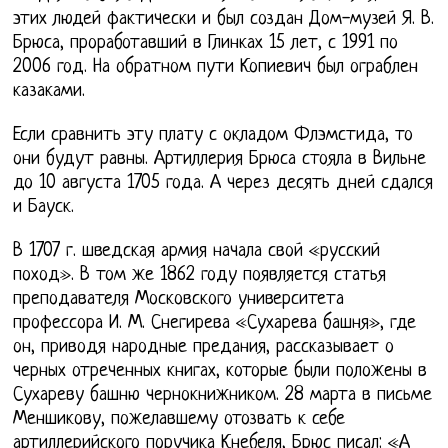
этих людей фактически и был создан Дом-музей Я. В.
Брюса, проработавший в Глинках 15 лет, с 1991 по
2006 год. На обратном пути Копиевич был ограблен
казаками.
Если сравнить эту плату с окладом Флэмстида, то
они будут равны. Артиллерия Брюса стояла в Вильне
до 10 августа 1705 года. А через десять дней сдался
и Бауск.
В 1707 г. шведская армия начала свой «русский
поход». В том же 1862 году появляется статья
преподавателя Московского университета
профессора И. М. Снегирева «Сухарева башня», где
он, приводя народные предания, рассказывает о
черных отреченных книгах, которые были положены в
Сухареву башню чернокнижником. 28 марта в письме
Меншикову, пожелавшему отозвать к себе
артиллерийского поручика Кнебеля, Брюс писал: «А