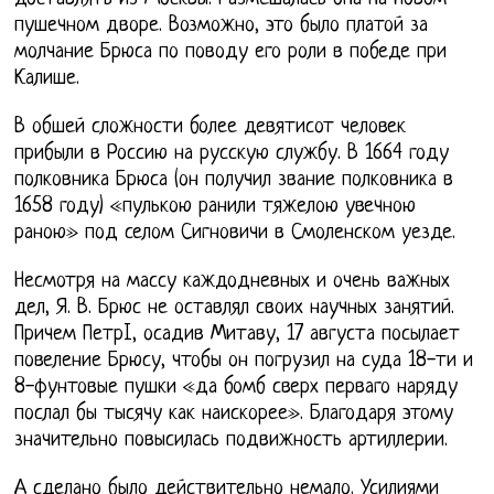
пушечном дворе. Возможно, это было платой за
молчание Брюса по поводу его роли в победе при
Калише.
В обшей сложности более девятисот человек
прибыли в Россию на русскую службу. В 1664 году
полковника Брюса (он получил звание полковника в
1658 году) «пулькою ранили тяжелою увечною
раною» под селом Сигновичи в Смоленском уезде.
Несмотря на массу каждодневных и очень важных
дел, Я. В. Брюс не оставлял своих научных занятий.
Причем ПетрI, осадив Митаву, 17 августа посылает
повеление Брюсу, чтобы он погрузил на суда 18-ти и
8-фунтовые пушки «да бомб сверх перваго наряду
послал бы тысячу как наискорее». Благодаря этому
значительно повысилась подвижность артиллерии.
А сделано было действительно немало. Усилиями