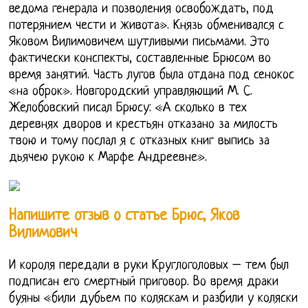
ведома генерала и позволения освобождать, под
потерянием чести и живота». Князь обменивался с
Яковом Вилимовичем шутливыми письмами. Это
фактически конспекты, составленные Брюсом во
время занятий. Часть лугов была отдана под сенокос
«на оброк». Новгородский управляющий М. С.
Желобовский писал Брюсу: «А сколько в тех
деревнях дворов и крестьян отказано за милость
твою и тому послал я с отказных книг выпись за
дьячею рукою к Марфе Андреевне».
Напишите отзыв о статье Брюс, Яков
Вилимович
И короля передали в руки Круглоголовых – тем был
подписан его смертный приговор. Во время драки
буяны «били дубьем по коляскам и разбили у коляски