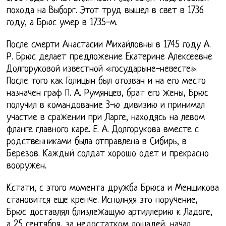
похода на Выборг. Этот труд вышел в свет в 1736
году, а Брюс умер в 1735-м.
После смерти Анастасии Михайловны в 1745 году А.
Р. Брюс делает предложение Екатерине Алексеевне
Долгоруковой известной «государыне-невесте».
После того как Голицын был отозван и на его место
назначен граф П. А. Румянцев, брат его жены, Брюс
получил в командование 3-ю дивизию и принимал
участие в сражении при Ларге, находясь на левом
фланге главного каре. Е. А. Долгорукова вместе с
родственниками была отправлена в Сибирь, в
Березов. Каждый солдат хорошо одет и прекрасно
вооружен.
Кстати, с этого момента дружба Брюса и Меншикова
становится еще крепче. Исполняя это поручение,
Брюс доставлял близлежащую артиллерию к Ладоге,
а 25 сентября, за недостатком лошадей, начал