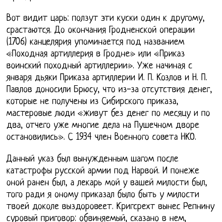
Вот видит царь: ползут эти куски один к другому,
срастаются. До окончания Гродненской операции
(1706) канцелярия упоминается под названием
«Походная артиллерия в Гродне» или «Приказ
воинский походный артиллерии». Уже начиная с
января дьяки Приказа артиллерии И. П. Козлов и Н. П.
Павлов доносили Брюсу, что из-за отсутствия денег,
которые не получены из Сибирского приказа,
мастеровые люди «живут без денег по месяцу и по
два, отчего уже многие дела на Пушечном дворе
остановились». С 1934 член Военного совета НКО.
Данный указ был вынужденным шагом после
катастрофы русской армии под Нарвой. И понеже
оной ранен был, а лекарь мой у вашей милости был,
того ради я оному приказал было быть у милости
твоей доколе выздоровеет. Кригсрехт вынес Репнину
суровый приговор: обвиняемый, сказано в нем,