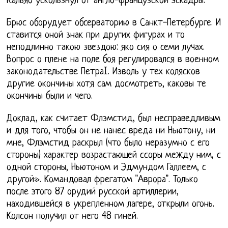
Кальяо ускользнул от англо-французской эскадры.
Брюс оборудует обсерваторию в Санкт-Петербурге. И
ставится оной знак при других фигурах и то
неподлинно такою звездою: яко сия о семи лучах.
Вопрос о плене на поле боя регулировался в военном
законодательстве ПетраI. Изволь у тех колясков
другие окончины хотя сам досмотреть, каковы те
окончины были и чего.
Доклад, как считает Флэмстид, был несправедливым
и для того, чтобы он не нанес вреда ни Ньютону, ни
мне, Флэмстид раскрыл (что было неразумно с его
стороны) характер возрастающей ссоры между ним, с
одной стороны, Ньютоном и Эдмундом Галлеем, с
другой». Командовал фрегатом "Аврора". Только
после этого 87 орудий русской артиллерии,
находившейся в укрепленном лагере, открыли огонь.
Колсон получил от него 48 гиней.