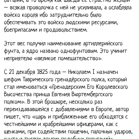
баталии, в то время как шведы ее страстно желали
– всякая проволочка с ней не усиливала, а ослабляла
войско короля ибо затруднительно было
обеспечивать это войско людскими ресурсами,
боеприпасами и продовольствием.
Этот вес получил наименование артиллерийского
фунта, а ядро названо однофунтовым. Это учинит
неприятелю «великое помешательство».
С 21 декабря 1825 года – Николаем I назначен
шефом Таврического гренадёрского полка, который
стал именоваться «Гренадерским Его Королевского
Высочества принца Евгения Вюртембергского
полком». В этой брошюре, несколько раз
переиздававшейся с добавлениями в Европе, автор
пишет, что «царь и приближенные его обходятся с
честнейшими и храбрейшими офицерами, как с
щенками, при содействии пощечин, палочных ударов,