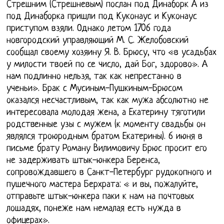
Стрешним (Стрешневым) послан под Динаборк А из
под Динаборка пришли под Куконаус и Куконаус
приступом взяли. Однако летом 1706 года
новгородский управляющий М. С. Желобовский
сообщал своему хозяину Я. В. Брюсу, что «в усадьбах
у милости твоей по се число, дай Бог, здорово». А
нам подлинно нельзя, так как непрестанно в
ученьи». Брак с Мусиным-Пушкиным-Брюсом
оказался несчастливым, так как мужа абсолютно не
интересовала молодая жена, а Екатерину тяготили
родственные узы с мужем (к моменту свадьбы он
являлся троюродным братом Екатерины). 6 июня в
письме брату Роману Вилимовичу Брюс просит его
не задерживать штык-юнкера Беренса,
сопровождавшего в Санкт-Петербург рудокопного и
пушечного мастера Берхрата: « и вы, пожалуйте,
отправьте штык-юнкера паки к нам на почтовых
лошадях, понеже нам немалая есть нужда в
офицерах».