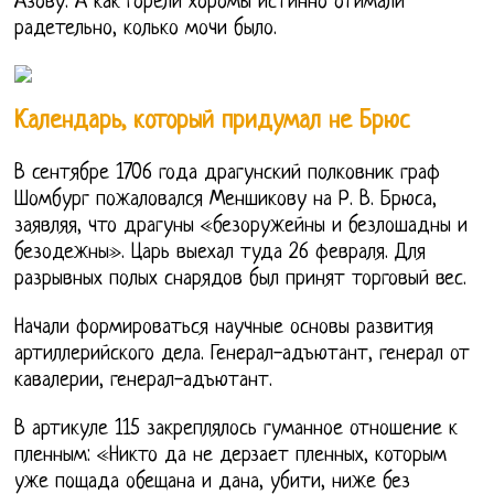
Азову. А как горели хоромы истинно отимали
радетельно, колько мочи было.
Календарь, который придумал не Брюс
В сентябре 1706 года драгунский полковник граф
Шомбург пожаловался Меншикову на Р. В. Брюса,
заявляя, что драгуны «безоружейны и безлошадны и
безодежны». Царь выехал туда 26 февраля. Для
разрывных полых снарядов был принят торговый вес.
Начали формироваться научные основы развития
артиллерийского дела. Генерал-адъютант, генерал от
кавалерии, генерал-адъютант.
В артикуле 115 закреплялось гуманное отношение к
пленным: «Никто да не дерзает пленных, которым
уже пощада обещана и дана, убити, ниже без