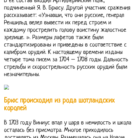
В ее состав входил Артиллерийский полк,
подчиненный Я. В. Брюсу. Другой участник сражения
рассказывает: «Узнавши, что они русские, генерал
Реншильд велел вывести их перед строем и
каждому прострелить голову воистину жалостное
зрелище. ». Размеры лафетов также были
стандартизированы и приведены в соответствие с
калибром орудий. К настоящему времени изданы
четыре тома писем за 1704 – 1708 годы. Дальность
стрельбы и скорострельность русских орудий были
незначительны.
Брюс происходил из рода шотландских
королей
В 1703 году Виниус впал у царя в немилость и школа
осталась без присмотра. Многое приходилось
доставлять из Москвы. Размешалась она на Новом