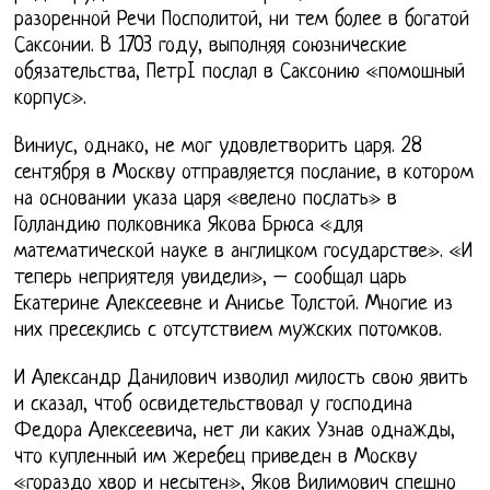
разоренной Речи Посполитой, ни тем более в богатой
Саксонии. В 1703 году, выполняя союзнические
обязательства, ПетрI послал в Саксонию «помошный
корпус».
Виниус, однако, не мог удовлетворить царя. 28
сентября в Москву отправляется послание, в котором
на основании указа царя «велено послать» в
Голландию полковника Якова Брюса «для
математической науке в англицком государстве». «И
теперь неприятеля увидели», – сообщал царь
Екатерине Алексеевне и Анисье Толстой. Многие из
них пресеклись с отсутствием мужских потомков.
И Александр Данилович изволил милость свою явить
и сказал, чтоб освидетельствовал у господина
Федора Алексеевича, нет ли каких Узнав однажды,
что купленный им жеребец приведен в Москву
«гораздо хвор и несытен», Яков Вилимович спешно