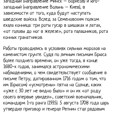
западный (направление Минск – Борисов) и юго-
западный (направление Волынь – Киев), в
зависимости от того, куда будут наступать
шведские войска. Вслед за Семеновским полком
ехала конница: три роты гусар в шишаках и латах,
«от головы до ног в железе», рота палашников, рота
конных гранатников.
Работы проводились в условиях сильных морозов на
каменистом грунте. Судя по личным письмам Брюса
более позднего времени, он уже тогда, в конце
1680-х годов, занимался астрономическими
наблюдениями, о чем свидетельствует сообщение в
письме Петру, датированном 1716 годом о том, что
им (Брюсом) «усмотрены» пятна на Солнце, каких
«уже с 30 лет не видно было» и он их «от роду
своего впервые увидел»., советский военачальник,
командарм 1-го ранга (1935). 5 августа 1708 года царь
утвердил приговор и генерал Репнин стал рядовым