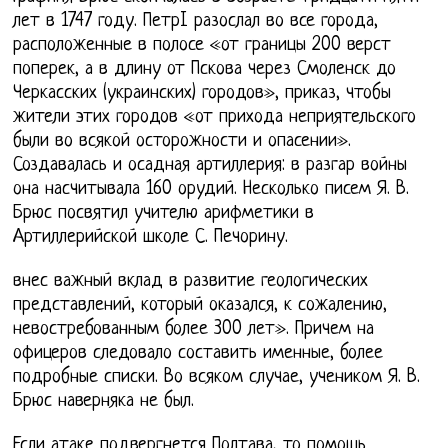
лет в 1747 году. ПетрI разослал во все города,
расположенные в полосе «от границы 200 верст
поперек, а в длину от Пскова через Смоленск до
Черкасских (украинских) городов», приказ, чтобы
жители этих городов «от прихода неприятельского
были во всякой осторожности и опасении».
Создавалась и осадная артиллерия: в разгар войны
она насчитывала 160 орудий. Несколько писем Я. В.
Брюс посвятил учителю арифметики в
Артиллерийской школе С. Печорину.
внес важный вклад в развитие геологических
представлений, который оказался, к сожалению,
невостребованным более 300 лет». Причем на
офицеров следовало составить именные, более
подробные списки. Во всяком случае, учеником Я. В.
Брюс наверняка не был.
Если атаке подвергнется Полтава, то помощь