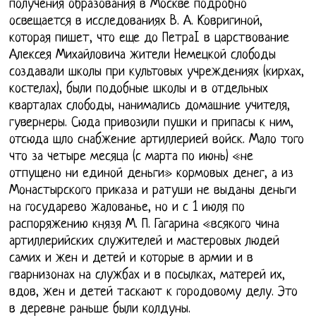
получения образования в Москве подробно
освещается в исследованиях В. А. Ковригиной,
которая пишет, что еще до ПетраI в царствование
Алексея Михайловича жители Немецкой слободы
создавали школы при культовых учреждениях (кирхах,
костелах), были подобные школы и в отдельных
кварталах слободы, нанимались домашние учителя,
гувернеры. Сюда привозили пушки и припасы к ним,
отсюда шло снабжение артиллерией войск. Мало того
что за четыре месяца (с марта по июнь) «не
отпущено ни единой деньги» кормовых денег, а из
Монастырского приказа и ратуши не выданы деньги
на государево жалованье, но и с 1 июля по
распоряжению князя М. П. Гагарина «всякого чина
артиллерийских служителей и мастеровых людей
самих и жен и детей и которые в армии и в
гварнизонах на службах и в посылках, матерей их,
вдов, жен и детей таскают к городовому делу. Это
в деревне раньше были колдуны.