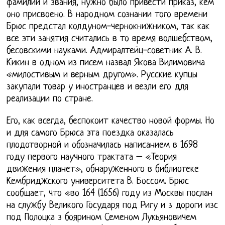
фамилии и звания, нужно было привести приказ, кем
оно присвоено. В народном сознании того времени
Брюс предстал колдуном-чернокнижником, так как
все эти занятия считались в то время волшебством,
бесовскими науками. Адмиралтейц-советник А. В.
Кикин в одном из писем назвал Якова Вилимовича
«милостивым и верным другом». Русские купцы
закупали товар у иностранцев и везли его для
реализации по стране.
Его, как всегда, беспокоит качество новой формы. Но
и для самого Брюса эта поездка оказалась
плодотворной и обозначилась написанием в 1698
году первого научного трактата – «Теория
движения планет», обнаруженного в библиотеке
Кембриджского университета В. Боссом. Брюс
сообщает, что «во 164 (1656) году из Москвы послан
на службу Великого Государя под Ригу и з дороги изс
под Полоцка з боярином Семеном Лукьяновичем