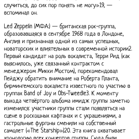
случиться, до сих пор понять не могу»19, —
вспоминал он.
Led Zeppelin (МФА:) — британская рок-группа,
образовавшаяся в сентябре 1968 года в Лондоне,
Англия и признанная одной из самых успешных,
новаторских и влиятельных в современной истории2.
Первый кандидат на роль вокалиста, Терри Рид (как
выяснилось, уже связанный контрактом с
менеджером Микки Мостом), порекомендовал
Пейджу обратить внимание на Роберта Планта,
бирмингемского вокалиста известного по участию в
группах Band of Joy и Obs-Tweedle3. К моменту
выхода четвёртого альбома имидж группы заметно
изменился: участники группы стали появляться на
сцене в роскошных кафтанах и c украшениями, а
гастрольные фургоны сменили на собственный
самолет («The Starship»)20. Эта книга охватывает
хронологию всех концертов группы. Сюда были