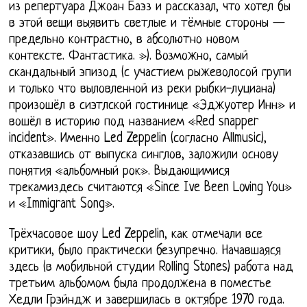
из репертуара Джоан Баэз и рассказал, что хотел бы
в этой вещи выявить светлые и тёмные стороны —
предельно контрастно, в абсолютно новом
контексте. Фантастика. »). Возможно, самый
скандальный эпизод (с участием рыжеволосой групи
и только что выловленной из реки рыбки-луциана)
произошёл в сиэтлской гостинице «Эджуотер Инн» и
вошёл в историю под названием «Red snapper
incident». Именно Led Zeppelin (согласно Allmusic),
отказавшись от выпуска синглов, заложили основу
понятия «альбомный рок». Выдающимися
трекамиздесь считаются «Since Ive Been Loving You»
и «Immigrant Song».
Трёхчасовое шоу Led Zeppelin, как отмечали все
критики, было практически безупречно. Начавшаяся
здесь (в мобильной студии Rolling Stones) работа над
третьим альбомом была продолжена в поместье
Хедли Грэйндж и завершилась в октябре 1970 года.