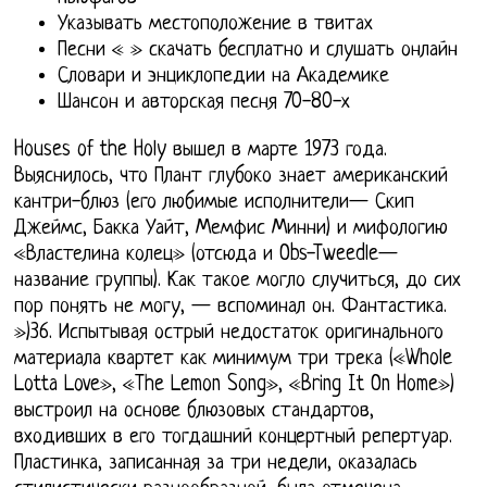
Указывать местоположение в твитах
Песни « » скачать бесплатно и слушать онлайн
Словари и энциклопедии на Академике
Шансон и авторская песня 70-80-х
Houses of the Holy вышел в марте 1973 года.
Выяснилось, что Плант глубоко знает американский
кантри-блюз (его любимые исполнители— Скип
Джеймс, Бакка Уайт, Мемфис Минни) и мифологию
«Властелина колец» (отсюда и Obs-Tweedle—
название группы). Как такое могло случиться, до сих
пор понять не могу, — вспоминал он. Фантастика.
»)36. Испытывая острый недостаток оригинального
материала квартет как минимум три трека («Whole
Lotta Love», «The Lemon Song», «Bring It On Home»)
выстроил на основе блюзовых стандартов,
входивших в его тогдашний концертный репертуар.
Пластинка, записанная за три недели, оказалась