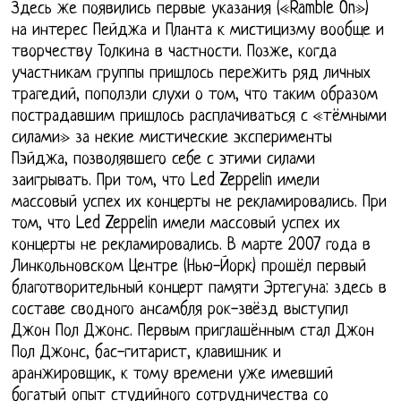
Здесь же появились первые указания («Ramble On»)
на интерес Пейджа и Планта к мистицизму вообще и
творчеству Толкина в частности. Позже, когда
участникам группы пришлось пережить ряд личных
трагедий, поползли слухи о том, что таким образом
пострадавшим пришлось расплачиваться с «тёмными
силами» за некие мистические эксперименты
Пэйджа, позволявшего себе с этими силами
заигрывать. При том, что Led Zeppelin имели
массовый успех их концерты не рекламировались. При
том, что Led Zeppelin имели массовый успех их
концерты не рекламировались. В марте 2007 года в
Линкольновском Центре (Нью-Йорк) прошёл первый
благотворительный концерт памяти Эртегуна: здесь в
составе сводного ансамбля рок-звёзд выступил
Джон Пол Джонс. Первым приглашённым стал Джон
Пол Джонс, бас-гитарист, клавишник и
аранжировщик, к тому времени уже имевший
богатый опыт студийного сотрудничества со