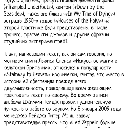
году. В альбоме, присутствовали элементы фанка
(«Trampled Underfoot»), кантри («Down by the
Seaside»), тяжелого блюза («In My Time of Dying»)
эстрады 1950-х годов («Houses of the Holy») на
второй пластинке были представлены, в числе
прочего, фрагменты джэмов и другие образцы
студийных экспериментов81.
Плант, написавший текст, как он сам говорил, по
мотивам книги Льюиса Спенса «Искусство магии в
кельтской Британии», относился к популярности
«Stairway to Heaven» иронически, считая, что место в
истории ей обеспечила прежде всего
двусмысленность, позволившая всем желающим
трактовать текст по-своему. Во время записи
альбома Джимми Пейдж проявил удивительную
чуткость в работе со звуком. Но 8 января 2009 года
менеджер Пейджа Питер Мэнш заявил
представителям прессы, что «Led Zeppelin больше