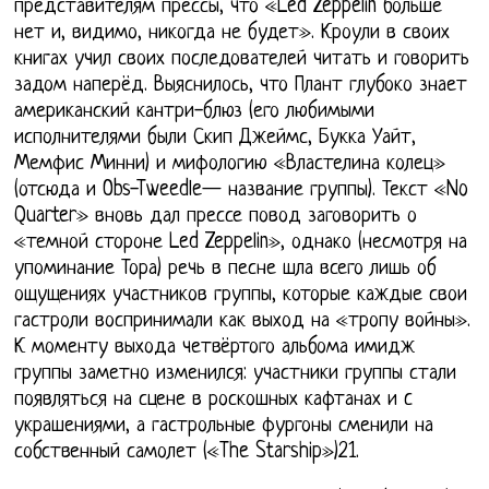
представителям прессы, что «Led Zeppelin больше
нет и, видимо, никогда не будет». Кроули в своих
книгах учил своих последователей читать и говорить
задом наперёд. Выяснилось, что Плант глубоко знает
американский кантри-блюз (его любимыми
исполнителями были Скип Джеймс, Букка Уайт,
Мемфис Минни) и мифологию «Властелина колец»
(отсюда и Obs-Tweedle— название группы). Текст «No
Quarter» вновь дал прессе повод заговорить о
«темной стороне Led Zeppelin», однако (несмотря на
упоминание Тора) речь в песне шла всего лишь об
ощущениях участников группы, которые каждые свои
гастроли воспринимали как выход на «тропу войны».
К моменту выхода четвёртого альбома имидж
группы заметно изменился: участники группы стали
появляться на сцене в роскошных кафтанах и c
украшениями, а гастрольные фургоны сменили на
собственный самолет («The Starship»)21.