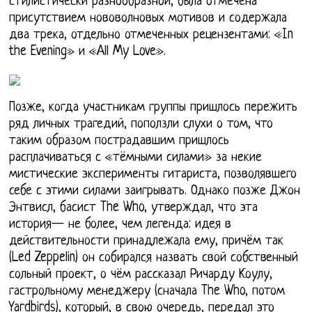
стилистически разнообразной, была отмечена
присутствием нововолновых мотивов и содержала
два трека, отдельно отмеченных рецензентами: «In
the Evening» и «All My Love».
Позже, когда участникам группы пришлось пережить
ряд личных трагедий, поползли слухи о том, что
таким образом пострадавшим пришлось
расплачиваться с «тёмными силами» за некие
мистические эксперименты гитариста, позволявшего
себе с этими силами заигрывать. Однако позже Джон
Энтвисл, басист The Who, утверждал, что эта
история— не более, чем легенда: идея в
действительности принадлежала ему, причём так
(Led Zeppelin) он собирался назвать свой собственный
сольный проект, о чём рассказал Ричарду Коулу,
гастрольному менеджеру (сначала The Who, потом
Yardbirds), который, в свою очередь, передал это