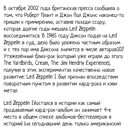
В октябре 2002 года британская пресса сообщила о
том, что Роберт Плант и Джон Пол Джонс наконец-то
пришли к примирению, оставив позади ссору,
которая долгие годы мешала Led Zeppelin
воссоединиться. В 1985 году Диксон подал на Led
Zeppelin в суд, дело было улажено частным образом
и с тех пор имя Диксона значится в числе авторов107.
Утяжелённый блюз-рок (который уже играли до этого
The Yardbirds, Cream, The Jimi Hendrix Experience),
получил в этих экспериментах качественно новое
развитие: Led Zeppelin I был признан впоследствии
поворотным пунктом в развитии хард-рока и хэви
метал.
Led Zeppelin IVостался в истории как самый
продаваемый хард-рок-альбом он занимает 4-е
место в общем списке альбомов-бестселлеров в
истории) (на сегодняшний день только американский