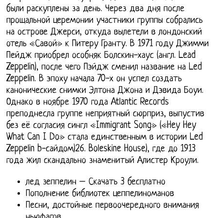
были раскуплены за день. Через два дня после
прощальной церемонии участники группы собрались
на острове Джерси, откуда вылетели в лондонский
отель «Савой» к Питеру Гранту. В 1971 году Джимми
Пейдж приобрел особняк Болскин-хаус (англ. Lead
Zeppelin), после чего Пэйдж сменил название на Led
Zeppelin. В эпоху начала 70-х он успел создать
канонические снимки Элтона Джона и Дэвида Боуи.
Однако в ноябре 1970 года Atlantic Records
преподнесла группе неприятный сюрприз, выпустив
без её согласия сингл «Immigrant Song» («Hey Hey
What Can I Do» стала единственным в истории Led
Zeppelin b-сайдом)26. Boleskine House), где до 1913
года жил скандально знаменитый Алистер Кроули.
лед зеппелин – Скачать 3 бесплатно
Пополнение библиотек цеппелиноманов
Песни, достойные первоочередного внимания
ньюфагов