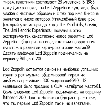
тираж пластинки составляет 23 миллиона. В 1985
году Диксон подал на Led Zeppelin в суд, дело было
улажено частным образом и с тех пор имя Диксона
значится в числе авторов. Утяжелённый блюз-рок
(который уже играли до этого The Yardbirds, Cream,
The Jimi Hendrix Experience), получил в этих
экспериментах качественно новое развитие: Led
Zeppelin I был признан впоследствии поворотным
пунктом в развитии хард-рока и хэви метал39.
Десять альбомов Led Zeppelin поднимались на
вершину Billboard 200.
Led Zeppelin остаются одной из наиболее успешных
групп в рок-музыке: общемировой тираж их
альбомов превышает 300 миллионов8910, 112
миллионов было продано в США (четвёртое место)11.
Семь альбомов Led Zeppelin поднимались на вершину
Billboard 200. Просто Энтвистл был расстроен тем,
что те, первые Led Zeppelin так и не взлетели».