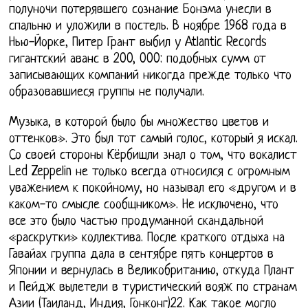
полуночи потерявшего сознание Бонэма унесли в
спальню и уложили в постель. В ноябре 1968 года в
Нью-Йорке, Питер Грант выбил у Atlantic Records
гигантский аванс в 200, 000: подобных сумм от
записывающих компаний никогда прежде только что
образовавшиеся группы не получали.
Музыка, в которой было бы множество цветов и
оттенков». Это был тот самый голос, который я искал.
Со своей стороны Кёрбишли знал о том, что вокалист
Led Zeppelin не только всегда относился с огромным
уважением к покойному, но называл его «другом и в
каком-то смысле сообщником». Не исключено, что
все это было частью продуманной скандальной
«раскрутки» коллектива. После краткого отдыха на
Гавайах группа дала в сентябре пять концертов в
Японии и вернулась в Великобританию, откуда Плант
и Пейдж вылетели в туристический вояж по странам
Азии (Таиланд, Индия, Гонконг)22. Как такое могло