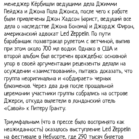
менеджер Кёрбишли ведущими дела Джимми
Пейджа и Джона Пола Джонса, после чего к работе
были привлечены Джон Хадсон (юрист, ведущий все
дела о наследстве Джона Бонэма) и Джордж Фирон,
американский адвокат Led Zeppelin. По пути
барабанщик позавтракал рулетом с ветчиной, выпив
при этом около 700 мл водки. Однако в США и
второй альбом был встречен враждебно: основной
упор в своей аргументации рецензенты делали на
осуждении «заимствований», пытаясь доказать, что
группа неоригинальна и «обдирает» черных
блюзменов. Через два дня после прощальной
церемонии участники группы собрались на острове
Джерси, откуда вылетели в лондонский отель
«Савой» к Питеру Гранту.
Триумфальным (что в прессе было воспринято как
неожиданность) оказалось выступление Led Zeppelin
на фестивале в Небуорте, где 290 тысяч билетов