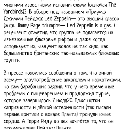
многими известными исполнителями (включая The
Yardbirds)3. В обзоре под названием «Триумф
Джимми Пейджа: Led Zeppelin— это высший класс»
(англ. Jimmy Page triumphs— Led Zeppelin is a gas. ) :
рецензент отметил, что группа не полагается на
изъезженные блюзовые риффы и даже когда
использует их, «звучит вовсе не так хило, как
большинство британских так-называемых блюзовых
групп».
В прессе появились сообщения о том, что виной
всему— злоупотребление алкоголем и наркотиками,
но сам барабанщик заявил, что у него временные
проблемы с пищеварением и продолжил турне,
которое завершилось 7 июля20. Плюс нотки
капризности и лёгкой истеричности (так писали
первые критики о вокале Планта) тронули юные
сердца. А Терри Риду во век зачтётся то, что он
рекомендовал Пейджу Планта.