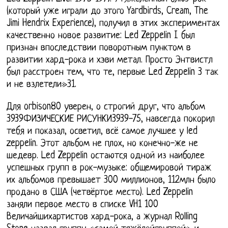
(который уже играли до этого Yardbirds, Cream, The
Jimi Hendrix Experience), получил в этих экспериментах
качественно новое развитие: Led Zeppelin I был
признан впоследствии поворотным пунктом в
развитии хард-рока и хэви метал. Просто Энтвистл
был расстроен тем, что те, первые Led Zeppelin 3 так
и не взлетели»31.
Для orbison80 уверен, о строгий друг, что альбом
3939ФИЗИЧЕСКИЕ РИСУНКИ3939-75, навсегда покорил
тебя и показал, осветил, всё самое лучшее у led
zeppelin. Этот альбом не плох, но конечно-же не
шедевр. Led Zeppelin остаются одной из наиболее
успешных групп в рок-музыке: общемировой тираж
их альбомов превышает 300 миллионов, 112млн было
продано в США (четвёртое место). Led Zeppelin
заняли первое место в списке VH1 100
Величайшихартистов хард-рока, а журнал Rolling