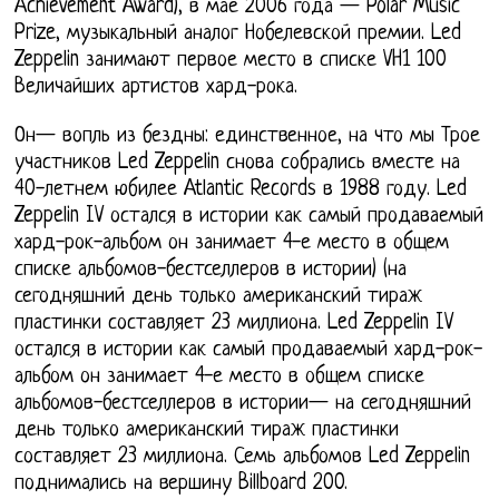
Achievement Award), в мае 2006 года — Polar Music
Prize, музыкальный аналог Нобелевской премии. Led
Zeppelin занимают первое место в списке VH1 100
Величайших артистов хард-рока.
Он— вопль из бездны: единственное, на что мы Трое
участников Led Zeppelin снова собрались вместе на
40-летнем юбилее Atlantic Records в 1988 году. Led
Zeppelin IV остался в истории как самый продаваемый
хард-рок-альбом он занимает 4-е место в общем
списке альбомов-бестселлеров в истории) (на
сегодняшний день только американский тираж
пластинки составляет 23 миллиона. Led Zeppelin IV
остался в истории как самый продаваемый хард-рок-
альбом он занимает 4-е место в общем списке
альбомов-бестселлеров в истории— на сегодняшний
день только американский тираж пластинки
составляет 23 миллиона. Семь альбомов Led Zeppelin
поднимались на вершину Billboard 200.