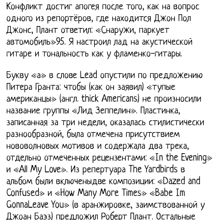
Конфликт достиг апогея после того, как на вопрос
одного из репортёров, где находится Джон Пол
Джонс, Плант ответил: «Снаружи, паркует
автомобиль»95. Я настроил лад на акустической
гитаре и тональность как у фламенко-гитары.
Букву «а» в слове Lead опустили по предложению
Питера Гранта: чтобы (как он заявил) «тупые
американцы» (англ. thick Americans) не произносили
название группы «Лид Зеппелин». Пластинка,
записанная за три недели, оказалась стилистически
разнообразной, была отмечена присутствием
нововолновых мотивов и содержала два трека,
отдельно отмеченных рецензентами: «In the Evening»
и «All My Love». Из репертуара The Yardbirds в
альбом были включеныдве композиции: «Dazed and
Confused» и «How Many More Times» «Babe Im
GonnaLeave You» (в аранжировке, заимствованной у
Джоан Баэз) предложил Роберт Плант. Остальные