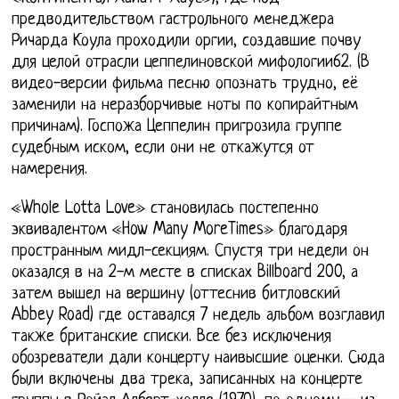
предводительством гастрольного менеджера
Ричарда Коула проходили оргии, создавшие почву
для целой отрасли цеппелиновской мифологии62. (В
видео-версии фильма песню опознать трудно, её
заменили на неразборчивые ноты по копирайтным
причинам). Госпожа Цеппелин пригрозила группе
судебным иском, если они не откажутся от
намерения.
«Whole Lotta Love» становилась постепенно
эквивалентом «How Many MoreTimes» благодаря
пространным мидл-секциям. Спустя три недели он
оказался в на 2-м месте в списках Billboard 200, а
затем вышел на вершину (оттеснив битловский
Abbey Road) где оставался 7 недель альбом возглавил
также британские списки. Все без исключения
обозреватели дали концерту наивысшие оценки. Сюда
были включены два трека, записанных на концерте