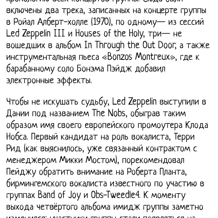
включены два трека, записанных на концерте группы
в Ройал Алберт-холле (1970), по одному— из сессий
Led Zeppelin III и Houses of the Holy, три— не
вошедших в альбом In Through the Out Door, а также
инструментальная пьеса «Bonzos Montreux», где к
барабанному соло Бонэма Пэйдж добавил
электронные эффекты.
Чтобы не искушать судьбу, Led Zeppelin выступили в
Дании под названием The Nobs, обыграв таким
образом имя своего европейского промоутера Клода
Нобса. Первый кандидат на роль вокалиста, Терри
Рид (как выяснилось, уже связанный контрактом с
менеджером Микки Мостом), порекомендовал
Пейджу обратить внимание на Роберта Планта,
бирмингемского вокалиста известного по участию в
группах Band of Joy и Obs-Tweedle4. К моменту
выхода четвёртого альбома имидж группы заметно