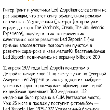
Питер Грант и участники Led Zeppelinвпоследствии не
раз заявляли, что этот сингл официальным релизом
не считают. Утяжелённый блюз-рок (который уже
играли до этого The Yardbirds, Cream, The Jimi Hendrix
Experience), получил в этих экспериментах
качественно новое развитие: Led Zeppelin I был
признан впоследствии поворотным пунктом в
развитии хард-рока и хэви метал40. Десятьальбомов
Led Zeppelin поднимались на вершину Billboard 200.
11 апреля 1977 года Led Zeppelin концертом в
Детройте начали своё 11 по счёту турне по Северной
Америке. Led Zeppelin остаются одной из наиболее
успешных групп в рок-музыке: общемировой тираж
их альбомов превышает 300 миллионов, 112
миллионов было продано в США (четвёртое место).
Уже 25 июля в продажу поступит фотоальбом —
Led Zeppelin Live: 1975-1977. Утяжелённый блюз-рок