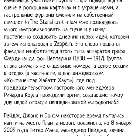
изменился: участники группы стали появляться на
сцене в роскошных кафтанах и c украшениями, а
гастрольные фургоны сменили на собственный
самолет («The Starship»). «Там мне позволялось
много импровизировать на сцене и я начал
постепенно создавать дневник новых идей, который
затем использовал в Zeppelin. Это слово пошло от
фамилии изобретателя этого типа аппаратов графа
Фердинанда фон Цеппелина (1838 -- 1917). Группа
стала снимать не отдельные номера, а целые секции
в отелях (в частности, в лос-анжелесском
«Континентал Хайатт Хаус»), где под
предводительством гастрольного менеджера
Ричарда Коула проходили оргии, создавшие почву
для целой отрасли цеппелиновской мифологии63.
Пейдж, Джонс и Бонэм некоторое время пытались
найти на место Планта нового вокалиста, но 8 января
2009 года Питер Мэнш, менеджер Пейджа, заявил