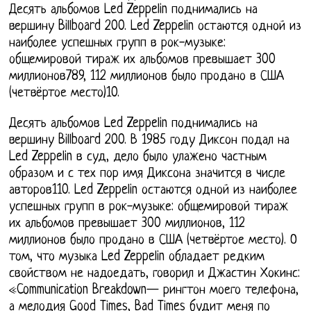
Десять альбомов Led Zeppelin поднимались на
вершину Billboard 200. Led Zeppelin остаются одной из
наиболее успешных групп в рок-музыке:
общемировой тираж их альбомов превышает 300
миллионов789, 112 миллионов было продано в США
(четвёртое место)10.
Десять альбомов Led Zeppelin поднимались на
вершину Billboard 200. В 1985 году Диксон подал на
Led Zeppelin в суд, дело было улажено частным
образом и с тех пор имя Диксона значится в числе
авторов110. Led Zeppelin остаются одной из наиболее
успешных групп в рок-музыке: общемировой тираж
их альбомов превышает 300 миллионов, 112
миллионов было продано в США (четвёртое место). О
том, что музыка Led Zeppelin обладает редким
свойством не надоедать, говорил и Джастин Хокинс:
«Communication Breakdown— рингтон моего телефона,
а мелодия Good Times, Bad Times будит меня по