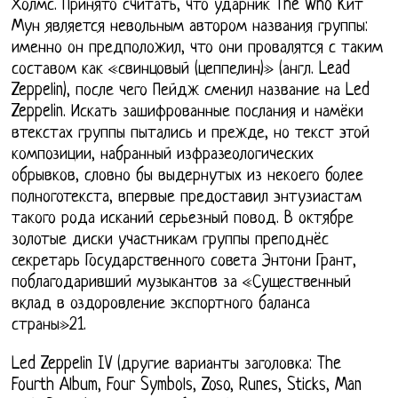
Холмс. Принято считать, что ударник The Who Кит
Мун является невольным автором названия группы:
именно он предположил, что они провалятся с таким
составом как «свинцовый (цеппелин)» (англ. Lead
Zeppelin), после чего Пейдж сменил название на Led
Zeppelin. Искать зашифрованные послания и намёки
втекстах группы пытались и прежде, но текст этой
композиции, набранный изфразеологических
обрывков, словно бы выдернутых из некоего более
полноготекста, впервые предоставил энтузиастам
такого рода исканий серьезный повод. В октябре
золотые диски участникам группы преподнёс
секретарь Государственного совета Энтони Грант,
поблагодаривший музыкантов за «Существенный
вклад в оздоровление экспортного баланса
страны»21.
Led Zeppelin IV (другие варианты заголовка: The
Fourth Album, Four Symbols, Zoso, Runes, Sticks, Man