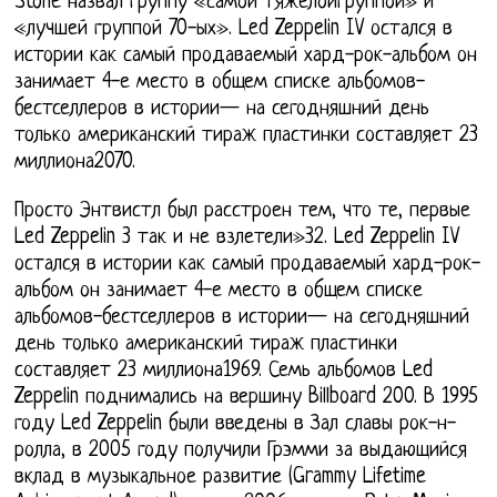
Stone назвал группу «самой тяжёлойгруппой» и
«лучшей группой 70-ых». Led Zeppelin IV остался в
истории как самый продаваемый хард-рок-альбом он
занимает 4-е место в общем списке альбомов-
бестселлеров в истории— на сегодняшний день
только американский тираж пластинки составляет 23
миллиона2070.
Просто Энтвистл был расстроен тем, что те, первые
Led Zeppelin 3 так и не взлетели»32. Led Zeppelin IV
остался в истории как самый продаваемый хард-рок-
альбом он занимает 4-е место в общем списке
альбомов-бестселлеров в истории— на сегодняшний
день только американский тираж пластинки
составляет 23 миллиона1969. Семь альбомов Led
Zeppelin поднимались на вершину Billboard 200. В 1995
году Led Zeppelin были введены в Зал славы рок-н-
ролла, в 2005 году получили Грэмми за выдающийся
вклад в музыкальное развитие (Grammy Lifetime