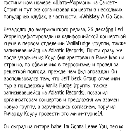
гостиничном номере «Шато-Мормон» на Сансет-
Стрип и тут же организовал концерты в нескольких
популярных клубах, в частности, «Whiskey A Go Go».
Незадолго до американского релиза, 26 декабря Led
Zeppelinдебютировали на калифорнийской концертной
сцене в первом отделении VanillaFudge (группы, также
записывавшейся на Atlantic Records). Почти сразу же
после увольнения Коул был арестован в Риме (как ни
странно, по обвинению в терроризме) и провел за
решеткой полгода, прежде чем был оправдан. Он
воспользовался тем, что Jeff Beck Group отменили
тур в поддержку Vanilla Fudge (группы, также
записывавшейся на Atlantic Records), позвонил
организаторам концертов и предложил им взамен
новую группу, а заручившись согласием, поручил
Ричарду Коулу провести это мини-турне14.
Он сыграл на гитаре Babe Im Gonna Leave You, песню