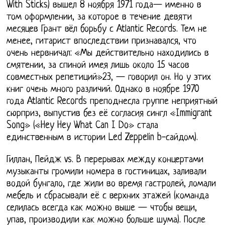
With Sticks) вышел 8 ноября 1971 года— именно в
том оформлении, за которое в течение девяти
месяцев Грант вёл борьбу с Atlantic Records. Тем не
менее, гитарист впоследствии признавался, что
очень нервничал: «Мы действительно находились в
смятении, за спиной имея лишь около 15 часов
совместных репетиций»23, — говорил он. Но у этих
книг очень много различий. Однако в ноябре 1970
года Atlantic Records преподнесла группе неприятный
сюрприз, выпустив без её согласия сингл «Immigrant
Song» («Hey Hey What Can I Do» стала
единственным в истории Led Zeppelin b-сайдом).
Гиллан, Пейдж vs. В перерывах между концертами
музыканты громили номера в гостиницах, заливали
водой бунгало, где жили во время гастролей, ломали
мебель и сбрасывали её с верхних этажей (команда
селилась всегда как можно выше — чтобы вещи,
упав, производили как можно больше шума). После