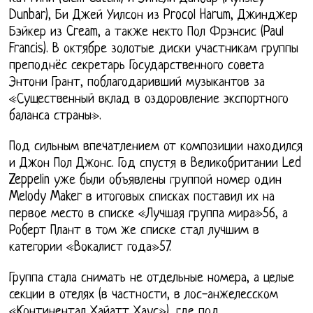
Dunbar), Би Джей Уилсон из Procol Harum, Джинджер
Бэйкер из Cream, а также некто Пол Фрэнсис (Paul
Francis). В октябре золотые диски участникам группы
преподнёс секретарь Государственного совета
Энтони Грант, поблагодаривший музыкантов за
«Существенный вклад в оздоровление экспортного
баланса страны».
Под сильным впечатлением от композиции находился
и Джон Пол Джонс. Год спустя в Великобритании Led
Zeppelin уже были объявлены группой номер один
Melody Maker в итоговых списках поставил их на
первое место в списке «Лучшая группа мира»56, а
Роберт Плант в том же списке стал лучшим в
категории «Вокалист года»57.
Группа стала снимать не отдельные номера, а целые
секции в отелях (в частности, в лос-анжелесском
«Континентал Хайатт Хаус»), где под