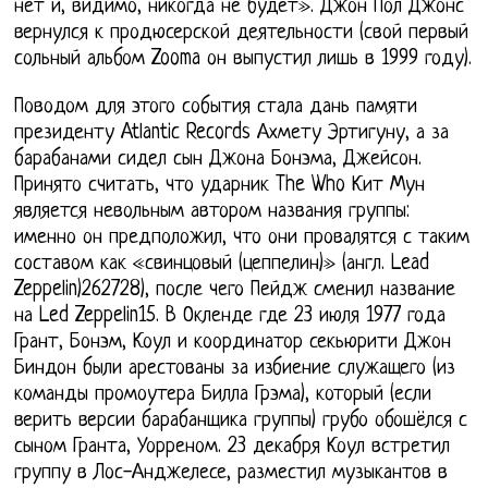
нет и, видимо, никогда не будет». Джон Пол Джонс
вернулся к продюсерской деятельности (свой первый
сольный альбом Zooma он выпустил лишь в 1999 году).
Поводом для этого события стала дань памяти
президенту Atlantic Records Ахмету Эртигуну, а за
барабанами сидел сын Джона Бонэма, Джейсон.
Принято считать, что ударник The Who Кит Мун
является невольным автором названия группы:
именно он предположил, что они провалятся с таким
составом как «свинцовый (цеппелин)» (англ. Lead
Zeppelin)262728), после чего Пейдж сменил название
на Led Zeppelin15. В Окленде где 23 июля 1977 года
Грант, Бонэм, Коул и координатор секьюрити Джон
Биндон были арестованы за избиение служащего (из
команды промоутера Билла Грэма), который (если
верить версии барабанщика группы) грубо обошёлся с
сыном Гранта, Уорреном. 23 декабря Коул встретил
группу в Лос-Анджелесе, разместил музыкантов в