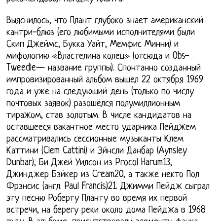
Выяснилось, что Плант глубоко знает американский
кантри-блюз (его любимыми исполнителями были
Скип Джеймс, Букка Уайт, Мемфис Минни) и
мифологию «Властелина колец» (отсюда и Obs-
Tweedle— название группы). Спонтанно созданный
импровизированный альбом вышел 22 октября 1969
года и уже на следующий день (только по числу
почтовых заявок) разошёлся полумиллионным
тиражом, став золотым. В числе кандидатов на
оставшееся вакантное место ударника Пейджем
рассматривались сессионные музыканты Клем
Каттини (Clem Cattini) и Эйнсли Данбар (Aynsley
Dunbar), Би Джей Уилсон из Procol Harum13,
Джинджер Бэйкер из Cream20, а также некто Пол
Фрэнсис (англ. Paul Francis)21. Джимми Пейдж сыграл
эту песню Роберту Планту во время их первой
встречи, на берегу реки около дома Пейджа в 1968