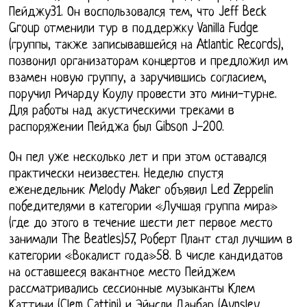
Пейджу31. Он воспользовался тем, что Jeff Beck
Group отменили тур в поддержку Vanilla Fudge
(группы, также записывавшейся на Atlantic Records),
позвонил организаторам концертов и предложил им
взамен новую группу, а заручившись согласием,
поручил Ричарду Коулу провести это мини-турне.
Для работы над акустическими треками в
распоряжении Пейджа был Gibson J-200.
Он пел уже несколько лет и при этом оставался
практически неизвестен. Неделю спустя
еженедельник Melody Maker объявил Led Zeppelin
победителями в категории «Лучшая группа мира»
(где до этого в течение шести лет первое место
занимали The Beatles)57, Роберт Плант стал лучшим в
категории «Вокалист года»58. В числе кандидатов
на оставшееся вакантное место Пейджем
рассматривались сессионные музыканты Клем
Каттини (Clem Cattini) и Эйнсли Данбар (Aynsley