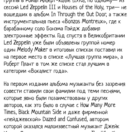
группы в Ройал Алберт-холле (1970), по одному— из
сессий Led Zeppelin III и Houses of the Holy, три— не
вошедших в альбом In Through the Out Door, а также
инструментальная пьеса «Bonzos Montreux», где к
барабанному соло Бонэма Пэйдж добавил
электронные эффекты. Год спустя в Великобритании
Led Zeppelin уже были объявлены группой номер
один Melody Maker в итоговых списках поставил их
на первое место в списке «Лучшая группа мира», а
Роберт Плант в том же списке стал лучшим в
категории «Вокалист года».
На первом издании альбома музыканты без зазрения
совести ставили свои фамилии под теми песнями,
которые явно были позаимствованы у других
авторов, как это было в случае с How Many More
Times, Black Mountain Side и даже фирменной
«пейджевской» Dazed and Confused, автором
которой оказался малоизвестный музыкант Джейк