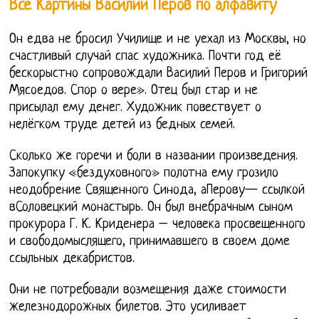
Все Картины Василий Перов по алфавиту
Он едва не бросил Училище и не уехал из Москвы, но
счастливый случай спас художника. Почти год её
бескорыстно сопровождали Василий Перов и Григорий
Мясоедов. Спор о вере». Отец был стар и не
присылал ему денег. Художник повествует о
нелёгком труде детей из бедных семей.
Сколько же горечи и боли в названии произведения.
Запокупку «бездуховного» полотна ему грозило
неодобрение Священного Синода, аПерову— ссылкой
вСоловецкий монастырь. Он был внебрачным сыном
прокурора Г. К. Криденера – человека просвещенного
и свободомыслящего, принимавшего в своем доме
ссыльных декабристов.
Они не потребовали возмещения даже стоимости
железнодорожных билетов. Это усиливает