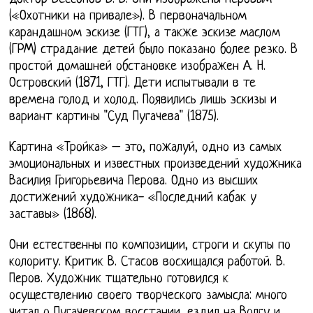
(«Охотники на привале»). В первоначальном
карандашном эскизе (ГТГ), а также эскизе маслом
(ГРМ) страдание детей было показано более резко. В
простой домашней обстановке изображен А. Н.
Островский (1871, ГТГ). Дети испытывали в те
времена голод и холод. Появились лишь эскизы и
вариант картины "Суд Пугачева" (1875).
Картина «Тройка» – это, пожалуй, одно из самых
эмоциональных и известных произведений художника
Василия Григорьевича Перова. Одно из высших
достижений художника- «Последний кабак у
заставы» (1868).
Они естественны по композиции, строги и скупы по
колориту. Критик В. Стасов восхищался работой. В.
Перов. Художник тщательно готовился к
осуществлению своего творческого замысла: много
читал о Пугачевском восстании, ездил на Волгу и