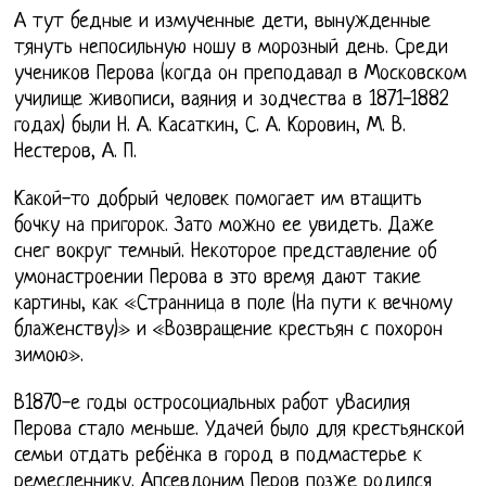
А тут бедные и измученные дети, вынужденные
тянуть непосильную ношу в морозный день. Среди
учеников Перова (когда он преподавал в Московском
училище живописи, ваяния и зодчества в 1871-1882
годах) были Н. А. Касаткин, С. А. Коровин, М. В.
Нестеров, А. П.
Какой-то добрый человек помогает им втащить
бочку на пригорок. Зато можно ее увидеть. Даже
снег вокруг темный. Некоторое представление об
умонастроении Перова в это время дают такие
картины, как «Странница в поле (На пути к вечному
блаженству)» и «Возвращение крестьян с похорон
зимою».
В1870-е годы остросоциальных работ уВасилия
Перова стало меньше. Удачей было для крестьянской
семьи отдать ребёнка в город в подмастерье к
ремесленнику. Апсевдоним Перов позже родился