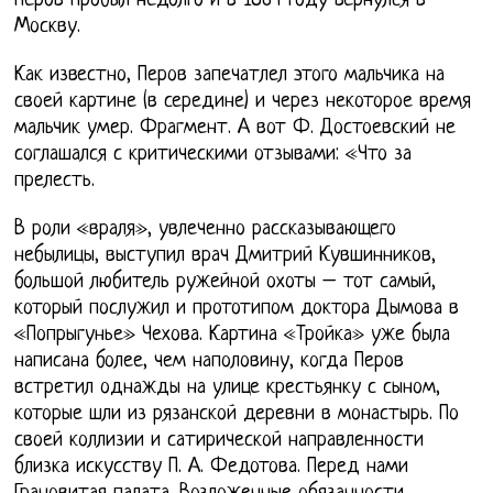
Перов пробыл недолго и в 1864 году вернулся в
Москву.
Как известно, Перов запечатлел этого мальчика на
своей картине (в середине) и через некоторое время
мальчик умер. Фрагмент. А вот Ф. Достоевский не
соглашался с критическими отзывами: «Что за
прелесть.
В роли «враля», увлеченно рассказывающего
небылицы, выступил врач Дмитрий Кувшинников,
большой любитель ружейной охоты – тот самый,
который послужил и прототипом доктора Дымова в
«Попрыгунье» Чехова. Картина «Тройка» уже была
написана более, чем наполовину, когда Перов
встретил однажды на улице крестьянку с сыном,
которые шли из рязанской деревни в монастырь. По
своей коллизии и сатирической направленности
близка искусству П. А. Федотова. Перед нами