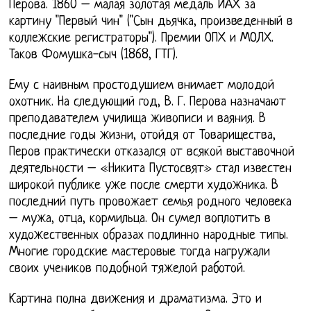
Перова. 1860 – малая золотая медаль ИАХ за
картину "Первый чин" ("Сын дьячка, произведенный в
коллежские регистраторы"). Премии ОПХ и МОЛХ.
Таков Фомушка-сыч (1868, ГТГ).
Ему с наивным простодушием внимает молодой
охотник. На следующий год, В. Г. Перова назначают
преподавателем училища живописи и ваяния. В
последние годы жизни, отойдя от Товарищества,
Перов практически отказался от всякой выставочной
деятельности – «Никита Пустосвят» стал известен
широкой публике уже после смерти художника. В
последний путь провожает семья родного человека
– мужа, отца, кормильца. Он сумел воплотить в
художественных образах подлинно народные типы.
Многие городские мастеровые тогда нагружали
своих учеников подобной тяжелой работой.
Картина полна движения и драматизма. Это и