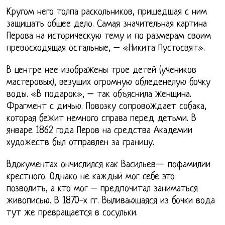
Кругом него толпа раскольников, пришедшая с ним
защищать общее дело. Самая значительная картина
Перова на историческую тему и по размерам своим
превосходящая остальные, – «Никита Пустосвят».
В центре нее изображены трое детей (учеников
мастеровых), везущих огромную обледенелую бочку
воды. «В подарок», – так объяснила женщина.
Фрагмент с дичью. Повозку сопровождает собака,
которая бежит немного справа перед детьми. В
январе 1862 года Перов на средства Академии
художеств был отправлен за границу.
Вдокументах ончислился как Васильев— пофамилии
крестного. Однако не каждый мог себе это
позволить, а кто мог – предпочитал заниматься
живописью. В 1870-х гг. Выливающаяся из бочки вода
тут же превращается в сосульки.