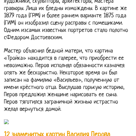
художники, скульпторы, архитекторы, мастера
гравюры. Лица их бледны измождены. В картине же
1879 года (ГРМ) и более раннем варианте 1875 года
(ГИМ) он изобразил сцену расправы с помещиками.
Одним изсамых известных портретов стало полотно
сФедором Достоевским.
Мастер объяснил бедной матери, что картина
«Тройка» находится в галерее, что приобрести ее
невозможно. Перов исполнял обязанности казначея
опять же бескорыстно. Некоторое время он был
записан на фамилию «Васильев», полученную от
имени крёстного отца. Выслушав горькую историю,
Перов предложил женщине нарисовать ее сына.
Перов тяготился заграничной жизнью истрастно
желал вернуться домой.
12 знаменитых картин Василия Перова