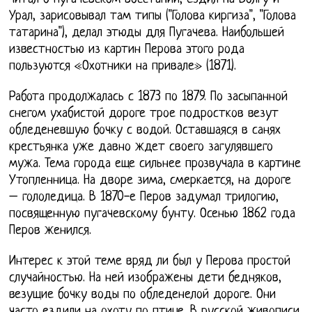
Урал, зарисовывал там типы ("Голова киргиза", "Голова
татарина"), делал этюды для Пугачева. Наибольшей
известностью из картин Перова этого рода
пользуются «Охотники на привале» (1871).
Работа продолжалась с 1873 по 1879. По засыпанной
снегом ухабистой дороге трое подростков везут
обледеневшую бочку с водой. Оставшаяся в санях
крестьянка уже давно ждет своего загулявшего
мужа. Тема города еще сильнее прозвучала в картине
Утопленница. На дворе зима, смеркается, на дороге
– гололедица. В 1870-е Перов задумал трилогию,
посвященную пугачевскому бунту. Осенью 1862 года
Перов женился.
Интерес к этой теме вряд ли был у Перова простой
случайностью. На ней изображены дети бедняков,
везущие бочку воды по обледенелой дороге. Они
часто ездили на охоту по птице. В русской живописи