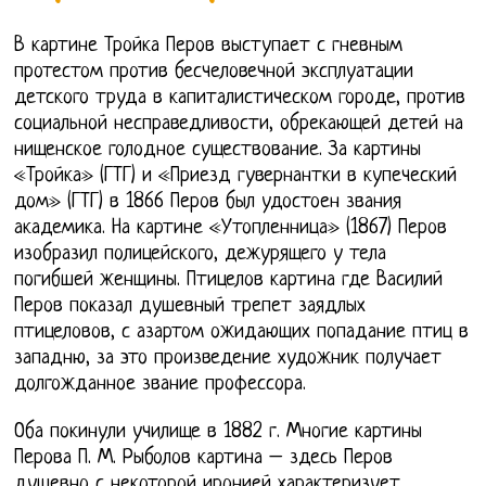
В картине Тройка Перов выступает с гневным
протестом против бесчеловечной эксплуатации
детского труда в капиталистическом городе, против
социальной несправедливости, обрекающей детей на
нищенское голодное существование. За картины
«Тройка» (ГТГ) и «Приезд гувернантки в купеческий
дом» (ГТГ) в 1866 Перов был удостоен звания
академика. На картине «Утопленница» (1867) Перов
изобразил полицейского, дежурящего у тела
погибшей женщины. Птицелов картина где Василий
Перов показал душевный трепет заядлых
птицеловов, с азартом ожидающих попадание птиц в
западню, за это произведение художник получает
долгожданное звание профессора.
Оба покинули училище в 1882 г. Многие картины
Перова П. М. Рыболов картина – здесь Перов
душевно с некоторой иронией характеризует