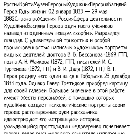
РоссииВойтиМузеиПерсоныХудожникПерсонаВасилий
Перов Годы жизни: 02 января 1833 — 29 мая
1882Страна рождения: РоссияСфера деятельности:
ХудожникВасилия Перова один изего учеников
называл «подлинным певцом скорби». Разразился
скандал. С удивительной тонкостью и особой
проникновенностью написаны художником портреты
видных деятелей: доктора В. В. Бессонова (1869, ГТГ),
поэта А. Н. Майкова (1872, ГТГ), писателей И. С.
Тургенева (1872, ГТГ) и В. И. Даля (1872, ГТГ). В. Г.
Перов родилу него один за ся в Тобольске 23 декабря
1833 года. Однако Павел Третьяков приобрел картину
для своей галереи. Большое значение в этой работе
имеют жесты персонажей, с помощью которых
художник создает психологические портреты своих
героев: растопыренные руки рассказчика
иллюстрируют его «страшную» историю,
ухмыляющийся простолюдин недоверчиво почесывает