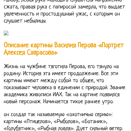
голову, левая рука молодого слушателя напряженно
сжата, правая рука с папиросой замерла, что выдает
увлеченность и простодушный ужас, с которым он
слушает небылицы.
Описание картины Василия Перова «Портрет
Алексея Саврасова»
Жизнь на чужбине тяготила Перова, его тянуло на
родину. История эта имеет продолжение. Все эти
картины имеют между собой то общее, что
показывают человека в единении с природой. Звание
академика живописи ИАХ. Так на картине появился
новый персонаж. Начинается тихое раннее утро.
он создал так называемую «охотничью серию»:
картины «Птицелов», «Рыболов», «Ботаник»,
«Голубятник», «Рыбная ловля». Дует сильный ветер.