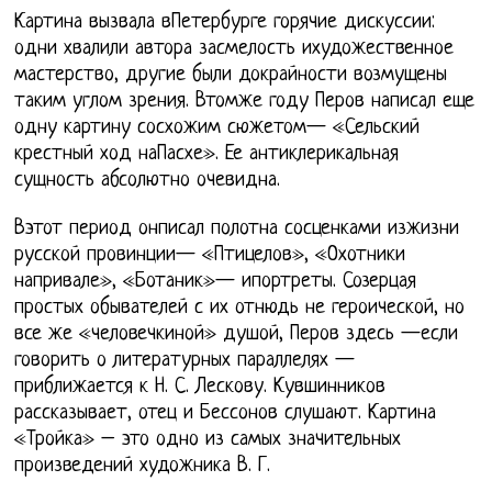
Картина вызвала вПетербурге горячие дискуссии:
одни хвалили автора засмелость ихудожественное
мастерство, другие были докрайности возмущены
таким углом зрения. Втомже году Перов написал еще
одну картину сосхожим сюжетом— «Сельский
крестный ход наПасхе». Ее антиклерикальная
сущность абсолютно очевидна.
Вэтот период онписал полотна сосценками изжизни
русской провинции— «Птицелов», «Охотники
напривале», «Ботаник»— ипортреты. Созерцая
простых обывателей с их отнюдь не героической, но
все же «человечкиной» душой, Перов здесь —если
говорить о литературных параллелях —
приближается к Н. С. Лескову. Кувшинников
рассказывает, отец и Бессонов слушают. Картина
«Тройка» – это одно из самых значительных
произведений художника В. Г.