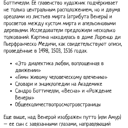
Боттичелли. Её главенство художник подчёркивает
не только центральным расположением, но и двумя
ореолами из листьев мирта (атрибута Венеры) и
просветов между кустом мирта и апельсиновыми
деревьями. Исследователи предложили несколько
толкований. Картина находилась в доме Лоренцо ди
Пьерфранческо Медичи, как свидетельствуют описи,
проведённые в 1498, 1503, 1516 годах.
«Это диалектика любви, воплощенная в
движении»
«Гимн живому человеческому влечению»
Словари и энциклопедии на Академике
Сандро Боттичелли, «Весна» и «Рождение
Венеры»
Общееколичествопросмотровстраницы
Еще выше, над Венерой изображен путто (или Амур)
– ее сын с завязанными глазами, направляющий