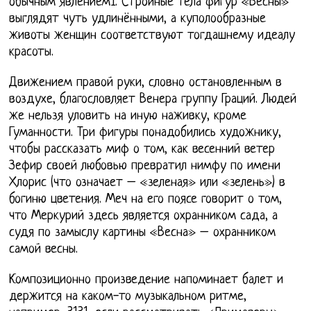
обычным явлением1. Стройные тела фигур «Весны»
выглядят чуть удлинёнными, а куполообразные
животы женщин соответствуют тогдашнему идеалу
красоты.
Движением правой руки, словно остановленным в
воздухе, благословляет Венера группу Граций. Людей
же нельзя уловить на иную наживку, кроме
Гуманности. Три фигуры понадобились художнику,
чтобы рассказать миф о том, как весенний ветер
Зефир своей любовью превратил нимфу по имени
Хлорис (что означает – «зеленая» или «зелень») в
богиню цветения. Меч на его поясе говорит о том,
что Меркурий здесь является охранником сада, а
судя по замыслу картины «Весна» – охранником
самой весны.
Композиционно произведение напоминает балет и
держится на каком-то музыкальном ритме,