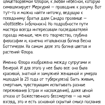
олицетворяемой Флорой, к любви небесной, которую
символизирует Меркурий – проводник к разуму. Вот
тут-то и можно найти ниточку, ведущую к
псевдониму: братья дали Сандро прозвище –
«botticelle» («бочонок»). Но подробности пути
мастера всегда интересовали последователей
гораздо меньше, чем его творчество, глубина
философии и, конечно итальянская богиня Весна
Боттичелли. На самом деле это богиня цветов и
растений Флора.
Именно Флора изображена между супругами и
Венерой. И для этого у нее было все: она была
красивой, знатной и замужней женщиной и умерла
молодой (в 23 года от туберкулеза). Быть живым,
смертным, чувствующим испытывать разные
переживания (страх и наслаждение), даже ценой
отказа от Божественного бессмертия – на мой
взгляд, это и есть основной скрытый смысл послания