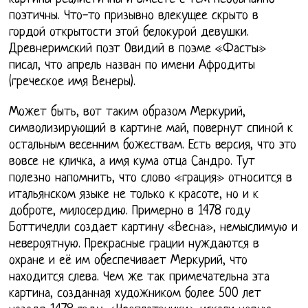
поэтичны. Что-то призывно влекущее скрыто в
гордой открытости этой белокурой девушки.
Древнеримский поэт Овидий в поэме «Фасты»
писал, что апрель назван по имени Афродиты
(греческое имя Венеры).
Может быть, вот таким образом Меркурий,
символизирующий в картине май, повернут спиной к
остальным весенним божествам. Есть версия, что это
вовсе не кличка, а имя кума отца Сандро. Тут
полезно напомнить, что слово «грация» относится в
итальянском языке не только к красоте, но и к
доброте, милосердию. Примерно в 1478 году
Боттичелли создает картину «Весна», немыслимую и
невероятную. Прекрасные грации нуждаются в
охране и её им обеспечивает Меркурий, что
находится слева. Чем же так примечательна эта
картина, созданная художником более 500 лет