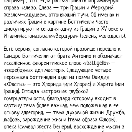
например, 3131, если рассматривать «Примаверу»
справа налево. Слева — три Грации и Меркурий,
жезлом-кадуцеем, отгоняющий тучи. Об именах и
различиях Граций в картине Боттичелли часто
дискутируют и сегодня одну из Граций в XV веке в
Италиичастоназывали«Вердура» (зелень, молодость).
Есть версия, согласно которой прозвище перешло к
Сандро Боттичелли от брата Антонио и обозначает
искаженное флорентийское слово «battigello» –
«серебряных дел мастер». Следующие четыре
персонажа Боттичелли взял из поэмы Овидия
«Фасты» – это Хлорида (или Хлорис) и Харита (или
Грация). Отсюда настроение глубокой
созерцательности, благодаря которому входит в
картину тема более важная, чем положенная в ее
основу аллегория, — тема духовной жизни. Дружба,
любовь, зарождение жизни (тема образа Флоры),
опека (символ жеста Венеры), восхождение мысли в