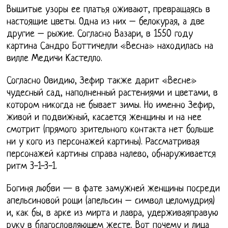
Вышитые узоры ее платья оживают, превращаясь в
настоящие цветы. Одна из них – белокурая, а две
другие – рыжие. Согласно Вазари, в 1550 году
картина Сандро Боттичелли «Весна» находилась на
вилле Медичи Кастелло.
Согласно Овидию, Зефир также дарит «Весне»
чудесный сад, наполненный растениями и цветами, в
котором никогда не бывает зимы. Но именно Зефир,
живой и подвижный, касается женщины и на нее
смотрит (прямого зрительного контакта нет больше
ни у кого из персонажей картины). Рассматривая
персонажей картины справа налево, обнаруживается
ритм 3-1-3-1.
Богиня любви — в фате замужней женщины посреди
апельсиновой рощи (апельсин – символ целомудрия)
и, как бы, в арке из мирта и лавра, удерживаяправую
руку в благословляющем жесте. Вот почему и лица