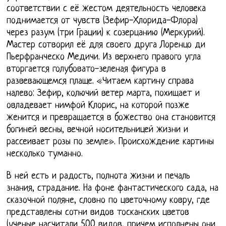
соответствии с её жестом деятельность человека
поднимается от чувств (Зефир-Хлорида-Флора)
через разум (три Грации) к созерцанию (Меркурий).
Мастер сотворил её для своего друга Лоренцо ди
Пьерфранческо Медичи. Из верхнего правого угла
вторгается голубовато-зеленая фигура в
развевающемся плаще. «Читаем картину справа
налево: Зефир, колючий ветер марта, похищает и
овладевает нимфой Клорис, на которой позже
женится и превращается в божество она становится
богиней весны, вечной носительницей жизни и
рассеивает розы по земле». Происхождение картины
несколько туманно.
В ней есть и радость, полнота жизни и печаль
знания, страдание. На фоне фантастического сада, на
сказочной поляне, словно по цветочному ковру, где
представлены сотни видов тосканских цветов
(ученые насчитали 500 видов, причем исполнены они