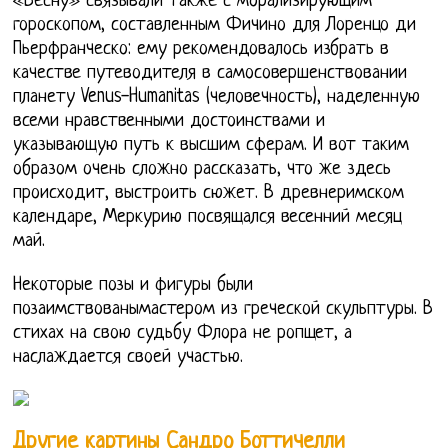
«Весну» связывали также с морализирующим
гороскопом, составленным Фичино для Лоренцо ди
Пьерфранческо: ему рекомендовалось избрать в
качестве путеводителя в самосовершенствовании
планету Venus-Humanitas (человечность), наделенную
всеми нравственными достоинствами и
указывающую путь к высшим сферам. И вот таким
образом очень сложно рассказать, что же здесь
происходит, выстроить сюжет. В древнеримском
календаре, Меркурию посвящался весенний месяц
май.
Некоторые позы и фигуры были
позаимствованымастером из греческой скульптуры. В
стихах на свою судьбу Флора не ропщет, а
наслаждается своей участью.
Другие картины Сандро Боттичелли