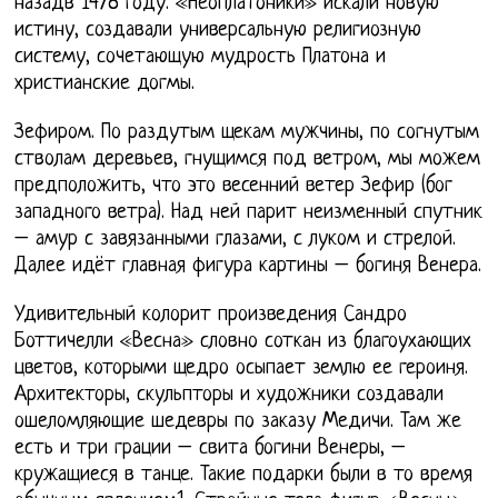
назадв 1478 году. «Неоплатоники» искали новую
истину, создавали универсальную религиозную
систему, сочетающую мудрость Платона и
христианские догмы.
Зефиром. По раздутым щекам мужчины, по согнутым
стволам деревьев, гнущимся под ветром, мы можем
предположить, что это весенний ветер Зефир (бог
западного ветра). Над ней парит неизменный спутник
– амур с завязанными глазами, с луком и стрелой.
Далее идёт главная фигура картины – богиня Венера.
Удивительный колорит произведения Сандро
Боттичелли «Весна» словно соткан из благоухающих
цветов, которыми щедро осыпает землю ее героиня.
Архитекторы, скульпторы и художники создавали
ошеломляющие шедевры по заказу Медичи. Там же
есть и три грации – свита богини Венеры, –
кружащиеся в танце. Такие подарки были в то время