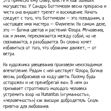
Это принесло ему славу, власть и еще большее
могущество. У Сандро Боттичелли весна прекрасна и
чиста она внушает трепет и восхищение. Начать
следует с того, что Боттичелли – это псевдоним, а
настоящее имя мастера – Филипепи. На самом деле,
это — богиня цветов и растений Флора. Мгновения,
как и линии, перекликаются между собой, но не
связываются, а разобщаются. Он словно хочет
избавиться от того, что облаками движет, – от
ветра.
На художника увещевания произвели неизгладимое
впечатление. Рядом с ней шествует Флора, богиня
весны, разбрасывая на ходу цветы. Посему будь
осторожен и не пренебрегай ею». В нем он
призывает строптивого молодого человека
устремить взор на Humanitas («гуманность»,
«человечность») как высшую добродетель. Сколь
приятна для любования.