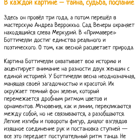
В каждой картине – тайна, судьба, послание
Здесь он провёл три года, а потом перешёл в
мастерскую Андреа Верроккьо. Сад Венеры охраняет
находящийся слева Меркурий. В «Примавере»
Боттичелли достиг единства реального и
поэтического. О том, как весной расцветает природа.
Картина Боттичелли охватывает всю историю и
акцентирует внимание на разности двух женщин с
единой историей. У Боттичелли весна неоднозначная,
манящая своей загадочностью и красотой. Их
окружает темный фон зелени, который
перемежается дробным ритмом цветов и
орнаментов. Мгновения, как и линии, перекликаются
между собой, но не связываются, а разобщаются.
Легкие изгибы и повороты фигур, диалог взглядов
изящное соединение рук и постановка ступней —
все это передает поступательный ритм танца. Не