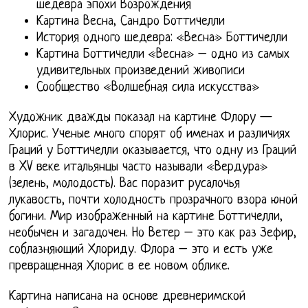
шедевра эпохи Возрождения
Картина Весна, Сандро Боттичелли
История одного шедевра: «Весна» Боттичелли
Картина Боттичелли «Весна» – одно из самых
удивительных произведений живописи
Сообщество «Волшебная сила искусства»
Художник дважды показал на картине Флору —
Хлорис. Ученые много спорят об именах и различиях
Граций у Боттичелли оказывается, что одну из Граций
в XV веке итальянцы часто называли «Вердура»
(зелень, молодость). Вас поразит русалочья
лукавость, почти холодность прозрачного взора юной
богини. Мир изображенный на картине Боттичелли,
необычен и загадочен. Но Ветер – это как раз Зефир,
соблазняющий Хлориду. Флора – это и есть уже
превращенная Хлорис в ее новом облике.
Картина написана на основе древнеримской