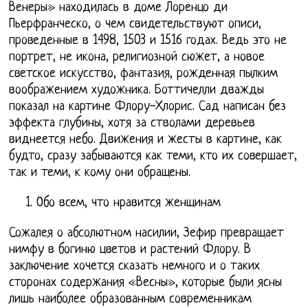
Венеры» находилась в доме Лоренцо ди
Пьерфранческо, о чем свидетельствуют описи,
проведенные в 1498, 1503 и 1516 годах. Ведь это не
портрет, не икона, религиозной сюжет, а новое
светское искусство, фантазия, рожденная пылким
воображением художника. Боттичелли дважды
показал на картине Флору-Хлорис. Сад написан без
эффекта глубины, хотя за стволами деревьев
виднеется небо. Движения и жесты в картине, как
будто, сразу забываются как теми, кто их совершает,
так и теми, к кому они обращены.
Обо всем, что нравится женщинам
Сожалея о абсолютном насилии, Зефир превращает
нимфу в богиню цветов и растений Флору. В
заключение хочется сказать немного и о таких
сторонах содержания «Весны», которые были ясны
лишь наиболее образованным современникам