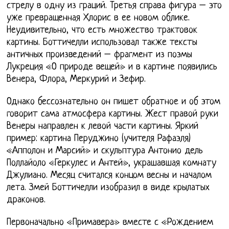
стрелу в одну из граций. Третья справа фигура – это
уже превращенная Хлорис в ее новом облике.
Неудивительно, что есть множество трактовок
картины. Боттичелли использовал также тексты
античных произведений – фрагмент из поэмы
Лукреция «О природе вещей» и в картине появились
Венера, Флора, Меркурий и Зефир.
Однако бессознательно он пишет обратное и об этом
говорит сама атмосфера картины. Жест правой руки
Венеры направлен к левой части картины. Яркий
пример: картина Перуджино (учителя Рафаэля)
«Апполон и Марсий» и скульптура Антонио дель
Поллайоло «Геркулес и Антей», украшавшая комнату
Джулиано. Месяц считался концом весны и началом
лета. Змей Боттичелли изобразил в виде крылатых
драконов.
Первоначально «Примавера» вместе с «Рождением