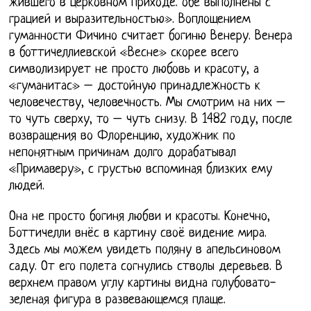
жившего в церковном приходе. обе выполнены с
грацией и выразительностью». Воплощением
гуманности Фичино считает богиню Венеру. Венера
в боттичеллиевской «Весне» скорее всего
символизирует не просто любовь и красоту, а
«гуманитас» – достойную принадлежность к
человечеству, человечность. Мы смотрим на них –
то чуть сверху, то – чуть снизу. В 1482 году, после
возвращения во Флоренцию, художник по
непонятным причинам долго дорабатывал
«Примаверу», с грустью вспоминая близких ему
людей.
Она не просто богиня любви и красоты. Конечно,
Боттичелли внёс в картину своё видение мира.
Здесь мы можем увидеть поляну в апельсиновом
саду. От его полета согнулись стволы деревьев. В
верхнем правом углу картины видна голубовато-
зеленая фигура в развевающемся плаще.