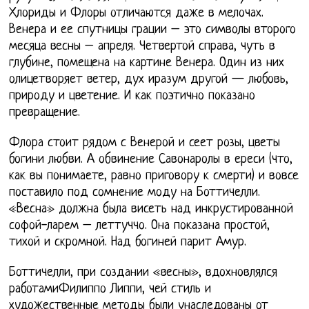
Хлориды и Флоры отличаются даже в мелочах.
Венера и ее спутницы грации – это символы второго
месяца весны – апреля. Четвертой справа, чуть в
глубине, помещена на картине Венера. Один из них
олицетворяет ветер, дух иразум другой — любовь,
природу и цветение. И как поэтично показано
превращение.
Флора стоит рядом с Венерой и сеет розы, цветы
богини любви. А обвинение Савонаролы в ереси (что,
как вы понимаете, равно приговору к смерти) и вовсе
поставило под сомнение моду на Боттичелли.
«Весна» должна была висеть над инкрустированной
софой-ларем – леттуччо. Она показана простой,
тихой и скромной. Над богиней парит Амур.
Боттичелли, при создании «весны», вдохновлялся
работамиФилиппо Липпи, чей стиль и
художественные методы были унаследованы от