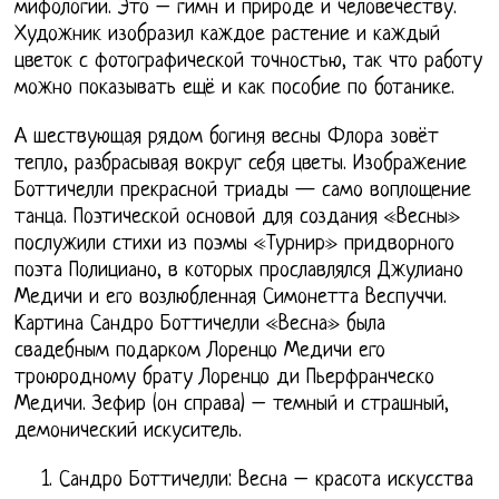
мифологии. Это – гимн и природе и человечеству.
Художник изобразил каждое растение и каждый
цветок с фотографической точностью, так что работу
можно показывать ещё и как пособие по ботанике.
А шествующая рядом богиня весны Флора зовёт
тепло, разбрасывая вокруг себя цветы. Изображение
Боттичелли прекрасной триады — само воплощение
танца. Поэтической основой для создания «Весны»
послужили стихи из поэмы «Турнир» придворного
поэта Полициано, в которых прославлялся Джулиано
Медичи и его возлюбленная Симонетта Веспуччи.
Картина Сандро Боттичелли «Весна» была
свадебным подарком Лоренцо Медичи его
троюродному брату Лоренцо ди Пьерфранческо
Медичи. Зефир (он справа) – темный и страшный,
демонический искуситель.
Сандро Боттичелли: Весна – красота искусства