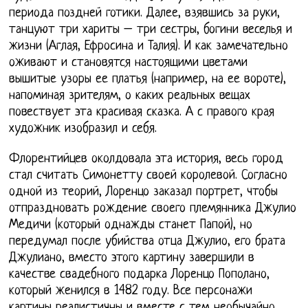
периода поздней готики. Далее, взявшись за руки,
танцуют три хариты – три сестры, богини веселья и
жизни (Аглая, Ефросина и Талия). И как замечательно
оживают и становятся настоящими цветами
вышитые узоры ее платья (например, на ее вороте),
напоминая зрителям, о каких реальных вещах
повествует эта красивая сказка. А с правого края
художник изобразил и себя.
Флорентийцев околдовала эта история, весь город
стал считать Симонетту своей королевой. Согласно
одной из теорий, Лоренцо заказал портрет, чтобы
отпраздновать рождение своего племянника Джулио
Медичи (который однажды станет Папой), но
передумал после убийства отца Джулио, его брата
Джулиано, вместо этого картину завершили в
качестве свадебного подарка Лоренцо Пополано,
который женился в 1482 году. Все персонажи
картины реалистичны и вместе с тем необычайно