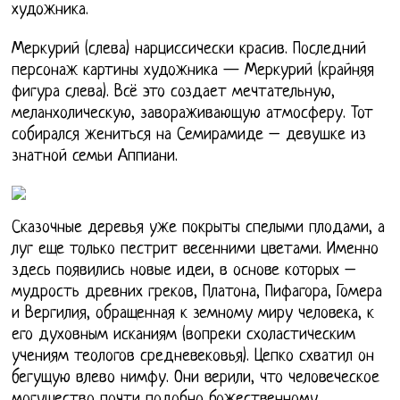
художника.
Меркурий (слева) нарциссически красив. Последний
персонаж картины художника — Меркурий (крайняя
фигура слева). Всё это создает мечтательную,
меланхолическую, завораживающую атмосферу. Тот
собирался жениться на Семирамиде – девушке из
знатной семьи Аппиани.
Сказочные деревья уже покрыты спелыми плодами, а
луг еще только пестрит весенними цветами. Именно
здесь появились новые идеи, в основе которых –
мудрость древних греков, Платона, Пифагора, Гомера
и Вергилия, обращенная к земному миру человека, к
его духовным исканиям (вопреки схоластическим
учениям теологов средневековья). Цепко схватил он
бегущую влево нимфу. Они верили, что человеческое
могущество почти подобно божественному.