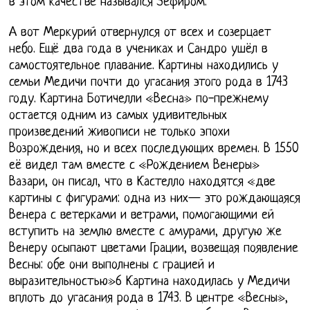
в этом качестве назывался Зефиром.
А вот Меркурий отвернулся от всех и созерцает
небо. Ещё два года в учениках и Сандро ушёл в
самостоятельное плавание. Картины находились у
семьи Медичи почти до угасания этого рода в 1743
году. Картина Ботичелли «Весна» по-прежнему
остается одним из самых удивительных
произведений живописи не только эпохи
Возрождения, но и всех последующих времен. В 1550
её видел там вместе с «Рождением Венеры»
Вазари, он писал, что в Кастелло находятся «две
картины с фигурами: одна из них— это рождающаяся
Венера с ветерками и ветрами, помогающими ей
вступить на землю вместе с амурами, другую же
Венеру осыпают цветами Грации, возвещая появление
Весны: обе они выполнены с грацией и
выразительностью»6 Картина находилась у Медичи
вплоть до угасания рода в 1743. В центре «Весны»,