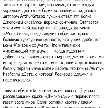
жизни это выражение лица мимолетно— взгляд
украдкой длится не более мгновения». заданный
автором ArthurGrespo лучший ответ это Копия
Джоконды оказалась дороже оригинала. Считается,
что известнейшая картина Леонардо да Винчи,
«Мона Лиза», представляет собой настолько
большую культурную ценность, что у нее даже нет
цены. Манера «сфумато» (по-итальянски
«исчезающий как дым») – когда художник
добивается тающего очертания предметов, красками
воскрешая игру света и тени. Больше других шансов
было у первой «эмансипе» Европы герцогини Мантуи
Изабеллы дЭсте, с которой Леонардо дружил и
переписывался.
Только гибель «Титаника» вытеснила сообщения о
расследовании кражи «Джоконды» с первых полос
газет всего мира. Салаи оставил картину своим