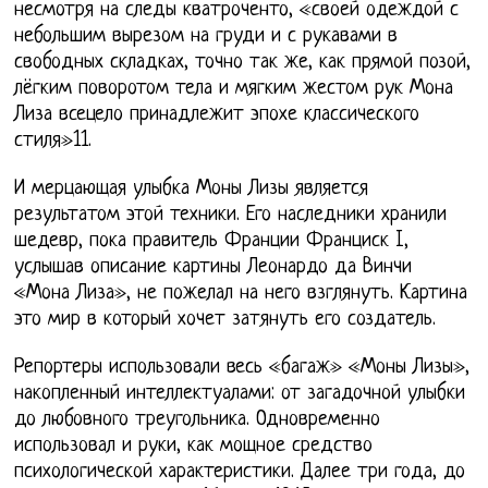
несмотря на следы кватроченто, «своей одеждой с
небольшим вырезом на груди и с рукавами в
свободных складках, точно так же, как прямой позой,
лёгким поворотом тела и мягким жестом рук Мона
Лиза всецело принадлежит эпохе классического
стиля»11.
И мерцающая улыбка Моны Лизы является
результатом этой техники. Его наследники хранили
шедевр, пока правитель Франции Франциск I,
услышав описание картины Леонардо да Винчи
«Мона Лиза», не пожелал на него взглянуть. Картина
это мир в который хочет затянуть его создатель.
Репортеры использовали весь «багаж» «Моны Лизы»,
накопленный интеллектуалами: от загадочной улыбки
до любовного треугольника. Одновременно
использовал и руки, как мощное средство
психологической характеристики. Далее три года, до