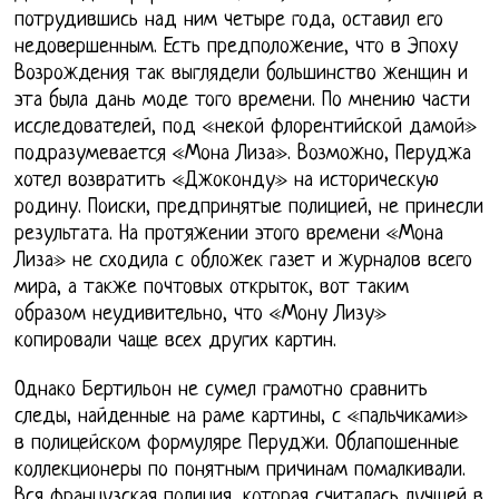
потрудившись над ним четыре года, оставил его
недовершенным. Есть предположение, что в Эпоху
Возрождения так выглядели большинство женщин и
эта была дань моде того времени. По мнению части
исследователей, под «некой флорентийской дамой»
подразумевается «Мона Лиза». Возможно, Перуджа
хотел возвратить «Джоконду» на историческую
родину. Поиски, предпринятые полицией, не принесли
результата. На протяжении этого времени «Мона
Лиза» не сходила с обложек газет и журналов всего
мира, а также почтовых открыток, вот таким
образом неудивительно, что «Мону Лизу»
копировали чаще всех других картин.
Однако Бертильон не сумел грамотно сравнить
следы, найденные на раме картины, с «пальчиками»
в полицейском формуляре Перуджи. Облапошенные
коллекционеры по понятным причинам помалкивали.
Вся французская полиция, которая считалась лучшей в