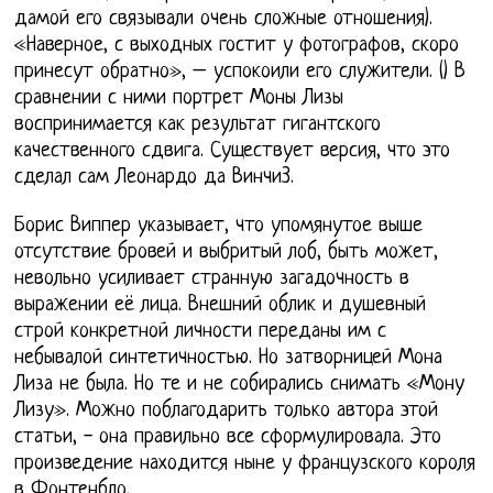
дамой его связывали очень сложные отношения).
«Наверное, с выходных гостит у фотографов, скоро
принесут обратно», – успокоили его служители. () В
сравнении с ними портрет Моны Лизы
воспринимается как результат гигантского
качественного сдвига. Существует версия, что это
сделал сам Леонардо да Винчи3.
Борис Виппер указывает, что упомянутое выше
отсутствие бровей и выбритый лоб, быть может,
невольно усиливает странную загадочность в
выражении её лица. Внешний облик и душевный
строй конкретной личности переданы им с
небывалой синтетичностью. Но затворницей Мона
Лиза не была. Но те и не собирались снимать «Мону
Лизу». Можно поблагодарить только автора этой
статьи, - она правильно все сформулировала. Это
произведение находится ныне у французского короля
в Фонтенбло.