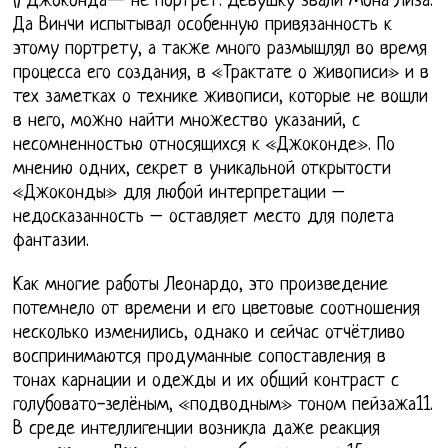
() Джоконда— не портрет. Девушку звали Мона Лиза.
Да Винчи испытывал особенную привязанность к
этому портрету, а также много размышлял во время
процесса его создания, в «Трактате о живописи» и в
тех заметках о технике живописи, которые не вошли
в него, можно найти множество указаний, с
несомненностью относящихся к «Джоконде». По
мнению одних, секрет в уникальной открытости
«Джоконды» для любой интерпретации –
недосказанность – оставляет место для полета
фантазии.
Как многие работы Леонардо, это произведение
потемнело от времени и его цветовые соотношения
несколько изменились, однако и сейчас отчётливо
воспринимаются продуманные сопоставления в
тонах карнации и одежды и их общий контраст с
голубовато-зелёным, «подводным» тоном пейзажа11.
В среде интеллигенции возникла даже реакция