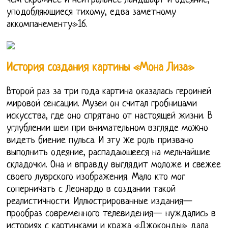
чем скромнее и нейтральнее ландшафт и одеяние,
уподобляющиеся тихому, едва заметному
аккомпанементу»16.
История создания картины «Мона Лиза»
Второй раз за три года картина оказалась героиней
мировой сенсации. Музеи он считал гробницами
искусства, где оно спрятано от настоящей жизни. В
углублении шеи при внимательном взгляде можно
видеть биение пульса. И эту же роль призвано
выполнить одеяние, распадающееся на мельчайшие
складочки. Она и вправду выглядит моложе и свежее
своего луврского изображения. Мало кто мог
соперничать с Леонардо в создании такой
реалистичности. Иллюстрированные издания—
прообраз современного телевидения— нуждались в
историях с картинками и кража «Джоконды» дала