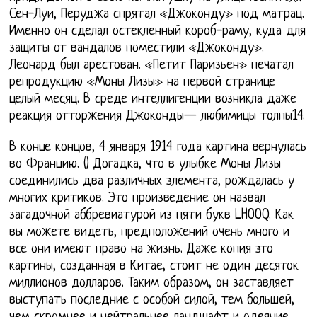
Сен-Луи, Перуджа спрятал «Джоконду» под матрац.
Именно он сделал остекленный короб-раму, куда для
защиты от вандалов поместили «Джоконду».
Леонард был арестован. «Петит Паризьен» печатал
репродукцию «Моны Лизы» на первой странице
целый месяц. В среде интеллигенции возникла даже
реакция отторжения Джоконды— любимицы толпы14.
В конце концов, 4 января 1914 года картина вернулась
во Францию. () Догадка, что в улыбке Моны Лизы
соединились два различных элемента, рождалась у
многих критиков. Это произведение он назвал
загадочной аббревиатурой из пяти букв LHOOQ. Как
вы можете видеть, предположений очень много и
все они имеют право на жизнь. Даже копия это
картины, созданная в Китае, стоит не один десяток
миллионов долларов. Таким образом, он заставляет
выступать последние с особой силой, тем большей,