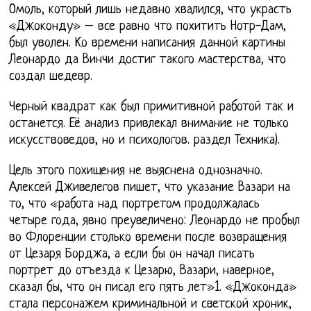
Омоль, который лишь недавно хвалился, что украсть
«Джоконду» – все равно что похитить Нотр-Дам,
был уволен. Ко времени написания данной картины
Леонардо да Винчи достиг такого мастерства, что
создал шедевр.
Черный квадрат как был примитивной работой так и
останется. Её анализ привлекал внимание не только
искусствоведов, но и психологов. раздел Техника).
Цель этого похищения не выяснена однозначно.
Алексей Дживелегов пишет, что указание Вазари на
то, что «работа над портретом продолжалась
четыре года, явно преувеличено: Леонардо не пробыл
во Флоренции столько времени после возвращения
от Цезаря Борджа, а если бы он начал писать
портрет до отъезда к Цезарю, Вазари, наверное,
сказал бы, что он писал его пять лет»1. «Джоконда»
стала персонажем криминальной и светской хроник,