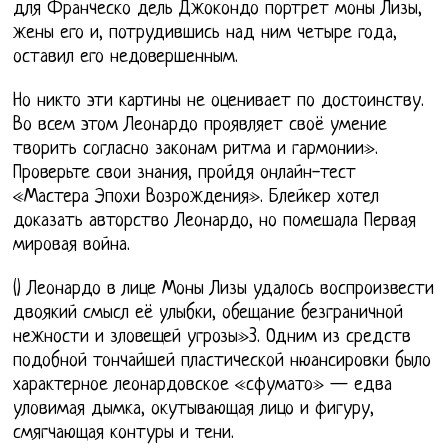
для Франческо дель Джокондо портрет моны Лизы,
жены его и, потрудившись над ним четыре года,
оставил его недовершенным.
Но никто эти картины не оценивает по достоинству.
Во всем этом Леонардо проявляет своё умение
творить согласно законам ритма и гармонии».
Проверьте свои знания, пройдя онлайн-тест
«Мастера Эпохи Возрождения». Блейкер хотел
доказать авторство Леонардо, но помешала Первая
мировая война.
() Леонардо в лице Моны Лизы удалось воспроизвести
двоякий смысл её улыбки, обещание безграничной
нежности и зловещей угрозы»3. Одним из средств
подобной тончайшей пластической нюансировки было
характерное леонардовское «сфумато» — едва
уловимая дымка, окутывающая лицо и фигуру,
смягчающая контуры и тени.