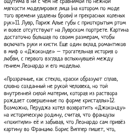
ощутима в ни с чем не сравнимой по нежной
мягкости моделировке лица (на котором по моде
того времени удалены брови) и прекрасных холеных
рук»11. Лувр, Париж Алые губы с приоткрытым ртом
и вовсе отсутствуют на Луврском портрете. Картина
достаточно большая по своим размерам, чтобы
включать руки и кисти. Еще один вклад романтиков
в миф о «Джоконде» – трогательная история о
любви, с первого взгляда вспыхнувшей между
гением Леонардо и его моделью.
«Прозрачные, как стекло, краски образуют сплав,
словно созданный не рукой человека, но той
внутренней силой материи, которая из раствора
рождает совершенные по форме кристаллы»12.
Возможно, Перуджа хотел возвратить «Джоконду»
на историческую родину, считая, что французы
«похитили» её и забывая, что Леонардо сам привёз
картину во Францию. Борис Виппер пишет, что,