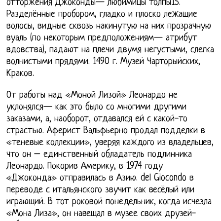
отторжения Джоконды— любимицы толпы15.
Разделённые пробором, гладко и плоско лежащие
волосы, видные сквозь накинутую на них прозрачную
вуаль (по некоторым предположениям— атрибут
вдовства), падают на плечи двумя негустыми, слегка
волнистыми прядями. 1490 г. Музей Чарторыйских,
Краков.
От работы над «Моной Лизой» Леонардо не
уклонялся— как это было со многими другими
заказами, а, наоборот, отдавался ей с какой-то
страстью. Аферист Вальфьерно продал подделки в
«теневые коллекции», уверяя каждого из владельцев,
что он – единственный обладатель подлинника
Леонардо. Покорив Америку, в 1974 году
«Джоконда» отправилась в Азию. del Giocondo в
переводе с итальянского звучит как весёлый или
играющий. В тот роковой понедельник, когда исчезла
«Мона Лиза», он навещал в музее своих друзей-