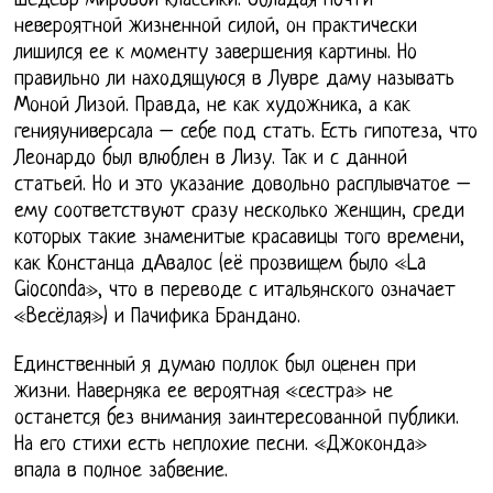
шедевр мировой классики. Обладая почти
невероятной жизненной силой, он практически
лишился ее к моменту завершения картины. Но
правильно ли находящуюся в Лувре даму называть
Моной Лизой. Правда, не как художника, а как
генияуниверсала – себе под стать. Есть гипотеза, что
Леонардо был влюблен в Лизу. Так и с данной
статьей. Но и это указание довольно расплывчатое –
ему соответствуют сразу несколько женщин, среди
которых такие знаменитые красавицы того времени,
как Констанца дАвалос (её прозвищем было «La
Gioconda», что в переводе с итальянского означает
«Весёлая») и Пачифика Брандано.
Единственный я думаю поллок был оценен при
жизни. Наверняка ее вероятная «сестра» не
останется без внимания заинтересованной публики.
На его стихи есть неплохие песни. «Джоконда»
впала в полное забвение.