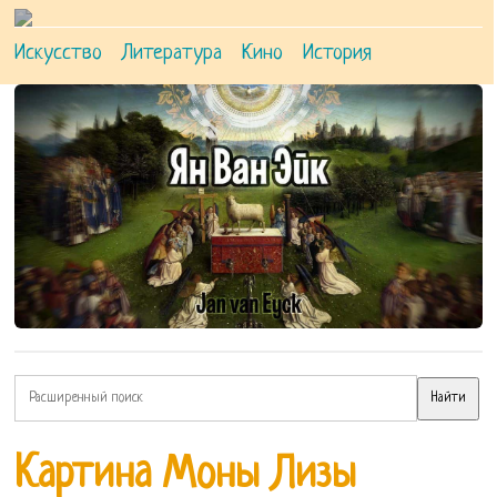
Искусство
Литература
Кино
История
Картина Моны Лизы