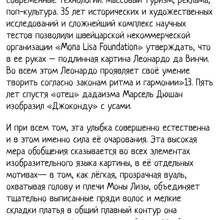
современные технологии: массовый туризм, реклама,
поп-культура. 35 лет исторических и художественных
исследований и сложнейший комплекс научных
тестов позволили швейцарской некоммерческой
организации «Mona Lisa Foundation» утверждать, что
в ее руках – подлинная картина Леонардо да Винчи.
Во всем этом Леонардо проявляет своё умение
творить согласно законам ритма и гармонии»13. Пять
лет спустя «отец» дадаизма Марсель Дюшан
изобразил «Джоконду» с усами.
И при всем том, эта улыбка совершенно естественна
и в этом именно сила её очарования. Эта высокая
мера обобщения сказывается во всех элементах
изобразительного языка картины, в её отдельных
мотивах— в том, как лёгкая, прозрачная вуаль,
охватывая голову и плечи Моны Лизы, объединяет
тщательно выписанные пряди волос и мелкие
складки платья в общий плавный контур она