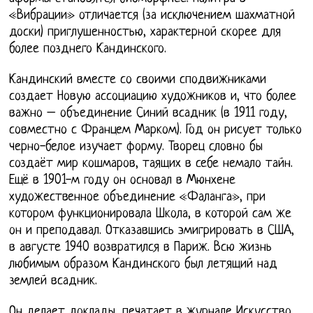
«Вибрации» отличается (за исключением шахматной
доски) приглушенностью, характерной скорее для
более позднего Кандинского.
Кандинский вместе со своими сподвижниками
создает Новую ассоциацию художников и, что более
важно – объединение Синий всадник (в 1911 году,
совместно с Францем Марком). Год он рисует только
черно-белое изучает форму. Творец словно бы
создаёт мир кошмаров, таящих в себе немало тайн.
Ещё в 1901-м году он основал в Мюнхене
художественное объединение «Фаланга», при
котором функционировала Школа, в которой сам же
он и преподавал. Отказавшись эмигрировать в США,
в августе 1940 возвратился в Париж. Всю жизнь
любимым образом Кандинского был летящий над
землей всадник.
Он делает доклады, печатает в журнале Искусство