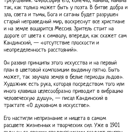
треугольник. Философия его, конечно, наивна, наивна
так, как только может быть у поэта. В битве добра и
зла, света и тьмы, Бога и сатаны будет разрушен
старый неправедный мир, воскреснут все христиане
и на земле воцарится Мессия. Зритель стоит на
дороге от цвета к символу, впереди, как скажет сам
Кандинский, — «отсутствие плоскости и
неопределенность расстояний».
Он развил принципы этого искусства и на первый
план в цветовой композиции выдвину пятно. Быть
может, так звучала земля в белые периоды льдов».
Художник есть рука, которая посредством того или
иного клавиша целесообразно приводит в вибрацию
человеческую душу», — писал Кандинский в
трактате «О духовном в искусстве».
Его настигли непризнание и нищета в самом
расцвете жизненных и творческих сил. Уже в 1901