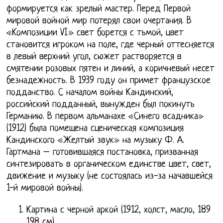
формируется как зрелый мастер. Перед Первой
мировой войной мир потерял свои очертания. В
«Композиции VI» свет борется с тьмой, цвет
становится игроком на поле, где черный оттесняется
в левый верхний угол, сюжет растворяется в
смятении розовых пятен и линий, а коричневый несет
безнадежность. В 1939 году он примет французское
подданство. С началом войны Кандинский,
российский подданный, вынужден был покинуть
Германию. В первом альманахе «Синего всадника»
(1912) была помещена сценическая композиция
Кандинского «Желтый звук» на музыку Ф. А.
Гартмана – готовившаяся постановка, призванная
синтезировать в органическом единстве цвет, свет,
движение и музыку (не состоялась из-за начавшейся
1-й мировой войны).
Картина с черной аркой (1912, холст, масло, 189
198 см)