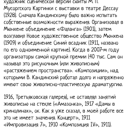
художник сценической версии сюиты М. П.
Мусоргского Картинки с выставки в театре Дессау
(1928). Сначала Кандинскому было важно испытать
собственные возможности выражения. Организовал в
Мюнхене объединение «Фаланга» (1901), затем
возглавил Новое художественное общество Мюнхена
(1909) и объединение Синий всадник (1911, названо
по его одноименной картине). Когда в 2007-м году
организаторы самой крупной премии (40 тыс. Сам он
называл это рисуночным (или живописным)
«растяжением пространства». «Композиции», над
которыми В. Кандинский работал долго и напряженно
имеют свою живописно-пластическую драматургию.
1916, Третьяковская галерея), не оставлял занятий
живописью на стекле («Амазонка», 1917 «Дамы в
кринолинах», ок. Как я уже сказал, в моей работе все
это не имеет значения. Концерт», 1911
«Импровизация 7», 1910 «Композиция IV», 1911).