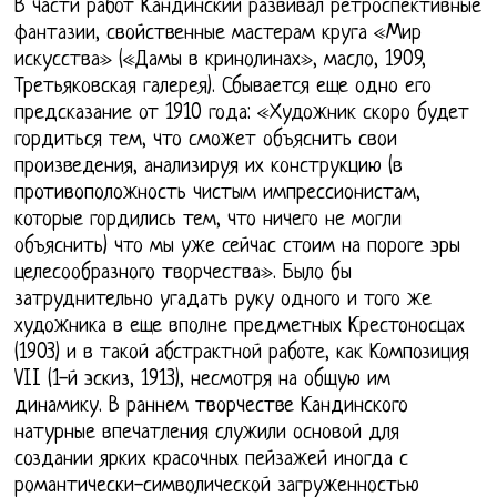
В части работ Кандинский развивал ретроспективные
фантазии, свойственные мастерам круга «Мир
искусства» («Дамы в кринолинах», масло, 1909,
Третьяковская галерея). Сбывается еще одно его
предсказание от 1910 года: «Художник скоро будет
гордиться тем, что сможет объяснить свои
произведения, анализируя их конструкцию (в
противоположность чистым импрессионистам,
которые гордились тем, что ничего не могли
объяснить) что мы уже сейчас стоим на пороге эры
целесообразного творчества». Было бы
затруднительно угадать руку одного и того же
художника в еще вполне предметных Крестоносцах
(1903) и в такой абстрактной работе, как Композиция
VII (1-й эскиз, 1913), несмотря на общую им
динамику. В раннем творчестве Кандинского
натурные впечатления служили основой для
создании ярких красочных пейзажей иногда с
романтически-символической загруженностью