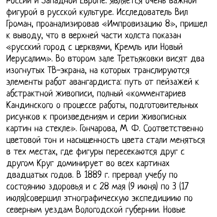
России и Западной Европе. является очень важной
фигурой в русской культуре. Исследователь Вил
Громан, проанализировав «Импровизацию 8», пришел
к выводу, что в верхней части холста показан
«русский город с церквями, Кремль или Новый
Иерусалим». Во втором зале Третьяковки висят два
изогнутых ТВ-экрана, на которых транслируются
элементы работ авангардиста: путь от пейзажей к
абстрактной живописи, полный «комментариев
Кандинского о процессе работы, подготовительных
рисунков к произведениям и серии живописных
картин на стекле». Гончарова, М. Ф. Соответственно
цветовой тон и насыщенность цвета стали меняться
в тех местах, где фигуры пересекаются друг с
другом Круг доминирует во всех картинах
двадцатых годов. В 1889 г. прервал учебу по
состоянию здоровья и с 28 мая (9 июня) по 3 (17
июля)совершил этнографическую экспедициию по
северным уездам Вологодской губернии. Новые