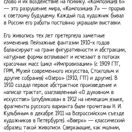
слово и их воздействие на психику. «Композиция 6»
— это разрушение мира, «Композиция 7» — прорыв
к светлому будущему. Каждый год художник бывал
в России его работы постоянно украшали выставки.
Его живопись тех лет претерпела заметные
изменения. Пейзажные фантазии 1910-х годов
балансируют на грани фигуративности и абстракции,
натурные формы всплывают и исчезают в потоках
красочных масс (цикл «Импровизации» (с 1909 ГТГ,
ГРМ, Музей современного искусства, Стокгольм и
другие собрания) «Озеро» (1910, ГТГ) и другие). В
1910 создал первое абстрактное произведение и
написал трактат, озаглавленный «О духовном в
искусстве» (опубликован в 1912 на немецком языке,
фрагменты русского варианта были прочитаны Н. И.
Кульбиным в декабре 1911 на Всероссийском съезде
художников в Петербурге). «Вверх» — классический
образец такой живописи. Сверкающие, как молнии,