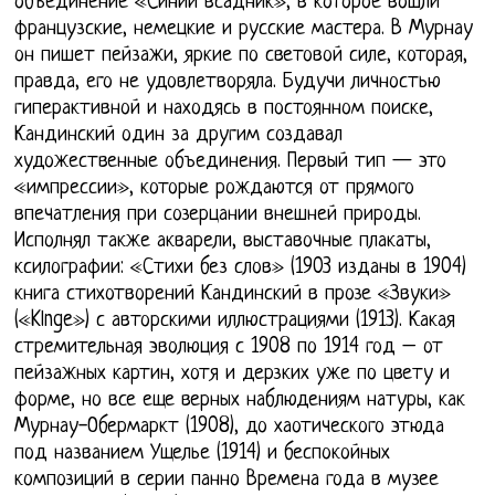
объединение «Синий всадник», в которое вошли
французские, немецкие и русские мастера. В Мурнау
он пишет пейзажи, яркие по световой силе, которая,
правда, его не удовлетворяла. Будучи личностью
гиперактивной и находясь в постоянном поиске,
Кандинский один за другим создавал
художественные объединения. Первый тип — это
«импрессии», которые рождаются от прямого
впечатления при созерцании внешней природы.
Исполнял также акварели, выставочные плакаты,
ксилографии: «Стихи без слов» (1903 изданы в 1904)
книга стихотворений Кандинский в прозе «Звуки»
(«Klnge») с авторскими иллюстрациями (1913). Какая
стремительная эволюция с 1908 по 1914 год – от
пейзажных картин, хотя и дерзких уже по цвету и
форме, но все еще верных наблюдениям натуры, как
Мурнау-Обермаркт (1908), до хаотического этюда
под названием Ущелье (1914) и беспокойных
композиций в серии панно Времена года в музее