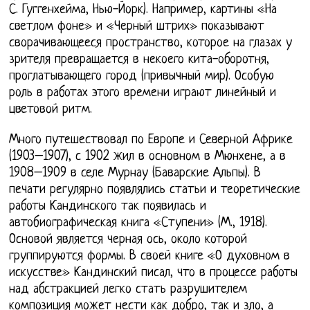
С. Гуггенхейма, Нью-Йорк). Например, картины «На
светлом фоне» и «Черный штрих» показывают
сворачивающееся пространство, которое на глазах у
зрителя превращается в некоего кита-оборотня,
проглатывающего город (привычный мир). Особую
роль в работах этого времени играют линейный и
цветовой ритм.
Много путешествовал по Европе и Северной Африке
(1903–1907), с 1902 жил в основном в Мюнхене, а в
1908–1909 в селе Мурнау (Баварские Альпы). В
печати регулярно появлялись статьи и теоретические
работы Кандинского так появилась и
автобиографическая книга «Ступени» (М., 1918).
Основой является черная ось, около которой
группируются формы. В своей книге «О духовном в
искусстве» Кандинский писал, что в процессе работы
над абстракцией легко стать разрушителем
композиция может нести как добро, так и зло, а