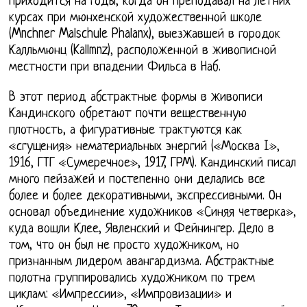
приходится на годы, когда он преподавал на летних
курсах при мюнхенской художественной школе
(Mnchner Malschule Phalanx), выезжавшей в городок
Калльмюнц (Kallmnz), расположенной в живописной
местности при впадении Фильса в Наб.
В этот период абстрактные формы в живописи
Кандинского обретают почти вещественную
плотность, а фигуративные трактуются как
«сгущения» нематериальных энергий («Москва I»,
1916, ГТГ «Сумеречное», 1917, ГРМ). Кандинский писал
много пейзажей и постепенно они делались все
более и более декоративными, экспрессивными. Он
основал объединение художников «Синяя четверка»,
куда вошли Клее, Явленский и Фейнингер. Дело в
том, что он был не просто художником, но
признанным лидером авангардизма. Абстрактные
полотна группировались художником по трем
циклам: «Импрессии», «Импровизации» и