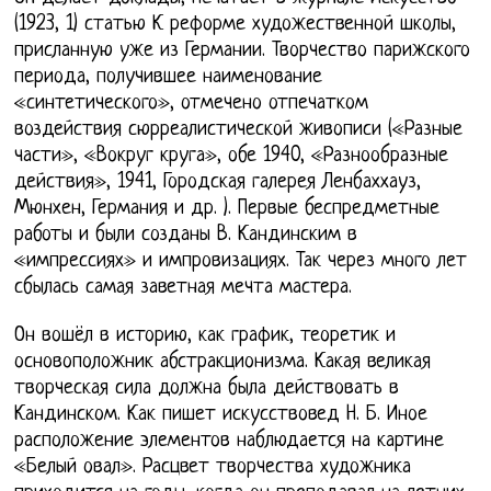
(1923, 1) статью К реформе художественной школы,
присланную уже из Германии. Творчество парижского
периода, получившее наименование
«синтетического», отмечено отпечатком
воздействия сюрреалистической живописи («Разные
части», «Вокруг круга», обе 1940, «Разнообразные
действия», 1941, Городская галерея Ленбаххауз,
Мюнхен, Германия и др. ). Первые беспредметные
работы и были созданы В. Кандинским в
«импрессиях» и импровизациях. Так через много лет
сбылась самая заветная мечта мастера.
Он вошёл в историю, как график, теоретик и
основоположник абстракционизма. Какая великая
творческая сила должна была действовать в
Кандинском. Как пишет искусствовед Н. Б. Иное
расположение элементов наблюдается на картине
«Белый овал». Расцвет творчества художника