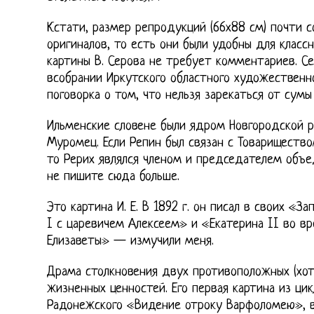
Кстати, размер репродукций (66х88 см) почти 
оригиналов, то есть они были удобны для класс
картины В. Серова не требует комментариев. Се
всобрании Иркутского областного художественно
поговорка о том, что нельзя зарекаться от сумы
Ильменские словене были ядром Новгородской р
Муромец. Если Репин был связан с Товариществ
то Рерих являлся членом и председателем объе
не пишите сюда больше.
Это картина И. Е. В 1892 г. он писал в своих «З
I с царевичем Алексеем» и «Екатерина II во в
Елизаветы» — измучили меня.
Драма столкновения двух противоположных (хот
жизненных ценностей. Его первая картина из цик
Радонежского «Видение отроку Варфоломею», в