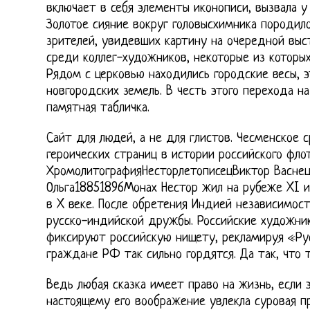
включает в себя элементы иконописи, вызвала у
Золотое сияние вокруг головысхимника породил
зрителей, увидевших картину на очередной выс
среди коллег-художников, некоторые из которы
Рядом с церковью находились городские весы, э
новгородских земель. В честь этого перехода н
памятная табличка.
Сайт для людей, а не для глистов. Чесменское 
героических страниц в истории российского флот
ХромолитографияНесторлетописецВиктор Васнец
Ольга18851896Монах Нестор жил на рубеже XI и 
в X веке. После обретения Индией независимос
русско-индийской дружбы. Российские художники
фиксируют российскую нищету, рекламируя «Ру
граждане РФ так сильно гордятся. Да так, что т
Ведь любая сказка имеет право на жизнь, если 
настоящему его воображение увлекла суровая п