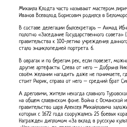
Михаила Клодта часто называют мастером лири
Иванов Всеволод Борисович родился в Беломорск
В составе делегации былсекретарь – Ахмад Иб
полотно «Заседание Государственного совета» (1
правительства к 100-летию учреждения данного
стало энциклопедией портрета. 6.
В оврагах и по берегам рек, если повезет, мож
другие артефакты. Слева от него – Добрыня Ник
своём желании нагадить даже не понимаете, гд
стоит Рюрик, справа от него – средний брат Си
А дреговичи, жители некогда славного Туровск
на общем славянском фоне. Война с Османской 
правительство царя Алексея Михайловича залож
которых с 1672 года сооружались 25 боевых кора
Награжден дипломом «За вклад в русскую культ