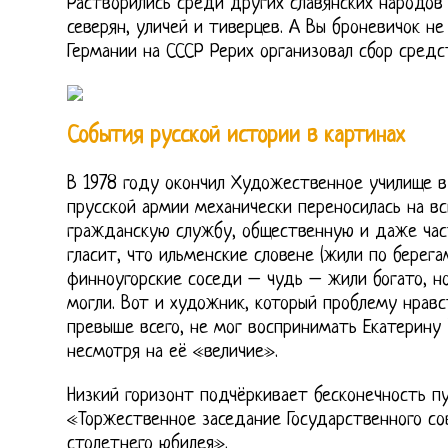
Растворились среди других славянских народов
северян, уличей и тиверцев. А Вы броневичок не
Германии на СССР Рерих организовал сбор средс
События русской истории в картинах
В 1978 году окончил Художественное училище в 
прусской армии механически переносилась на в
гражданскую службу, общественную и даже час
гласит, что ильменские словене (жили по берега
финноугорские соседи – чудь – жили богато, но
могли. Вот и художник, который проблему нрав
превыше всего, не мог воспринимать Екатерину
несмотря на её «величие».
Низкий горизонт подчёркивает бесконечность п
«Торжественное заседание Государственного сов
столетнего юбилея».