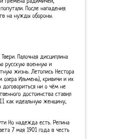
 и племена радимичей,
 попутали. После нападения
тв на нужды обороны.
Твери. Палочная дисциплина
сю русскую военную и
тную жизнь. Летопись Нестора
м озера Ильмень), кривичи и их
 договориться ни о чём не
ственного достоинства ставил
 II как идеальную женщину,
ути Но надежда есть. Репина
ета 7 мая 1901 года в честь