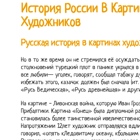
История России В Карти
Художников
Русская история в картинах худ
Но в то же время он не стремился её осуждать.
столкновений турецкий плот в панике укрылся в 
все любили— уголек, говорят, сообщал табаку д
избежать этого, казачок должен был сначала (ит. 
«Русь Ведическая», «Русь древнейшая» и други
На картине - Ливонская война, которую Иван Гро
Прибалтики. Картина «Гонец» была дипломной ра
становилась более таинственной ивеличественно
Напротяжении 12лет художник отправлялся вдли
говорил, «опять кЛедовитому океану, кбольшим