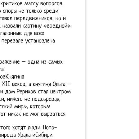
 критиков массу вопросов.
о споры не только среди
тавке передвижников, но и
х назвали картину «вредной».
талонные для всех
а перевале установлена
сражение – одна из самых
а.
овКнягиня
XII веков, а княгиня Ольга –
ти дом Рерихов стал центром
, ничего не подозревая,
сский мир», которым
от никак не мог вырваться.
этого хотят люди. Нопо-
рирода Урала иСибири.