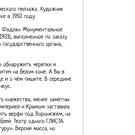
ческого пейзажа. Художник
е в 1950 году.
н Фадлан. Монументальное
903), выполненное по заказу
 государственного органа,
но обнаружить черепки и
итич на белом коне. А Вы в
е и о чём пишите. В середине
неус.
ого княжества, менее заметны
империей и Крымом заставила
ить верфи под Воронежем, на
блей. Театр одного ГЛИСТА.
уру». Версий масса, но