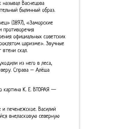
 называл Васнецова
тельный былинный образ.
нец» (1897), «Заморские
 и противоречия
рения официальных советских
роклятом царизме». Звучные
 втени скал.
ходили из него в леса,
 веру. Справа – Алёша
о картина К. Е. ВТОРАЯ —
 и печенежское. Василий
йся внеласковую северную