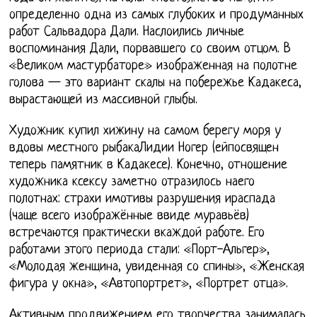
определенно одна из самых глубоких и продуманных
работ Сальвадора Дали. Наслоились личные
воспоминания Дали, порвавшего со своим отцом. В
«Великом мастурбаторе» изображенная на полотне
голова — это вариант скалы на побережье Кадакеса,
вырастающей из массивной глыбы.
Художник купил хижину на самом берегу моря у
вдовы местного рыбакаЛидии Ногер (ейпосвящен
теперь памятник в Кадакесе). Конечно, отношение
художника ксексу заметно отразилось наего
полотнах: страхи имотивы разрушения ираспада
(чаще всего изображённые ввиде муравьёв)
встречаются практически вкаждой работе. Его
работами этого периода стали: «Порт-Альгер»,
«Молодая женщина, увиденная со спины», «Женская
фигура у окна», «Автопортрет», «Портрет отца».
Активным продвижением его творчества занималась