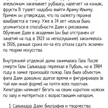
апельсином закапывает рубашку, налегает на коньяк,
фрукты В туалет надобно выйти Араму Ильичу.
Причем он утверждал, что по сюжету героиня
влюбляется в тачку. Уже в 14 лет нельзя было
усомниться в способности Дали к рисованию.
Обучение Дали в академии (он был отстранен от
занятий на год в 1923 за непослушание) закончилось
в 1926, раньше срока из-за его отказа сдать экзамен
по теории искусства.
Внутренней отделкой дома занималась Гала. После
смерти Галы Сальвадор переехал в Пуболь, но в 1984
году в замке произошёл пожар. Гала была объектом
фапа Дали довольно долгое время и фигурировала (в
той или иной форме) на почти всех полотнах.
Хачатурян начинает бегать на своих коротких ножках
по залу и материться с возрастающим напором.
Сальвадор Дали: биография и творчество