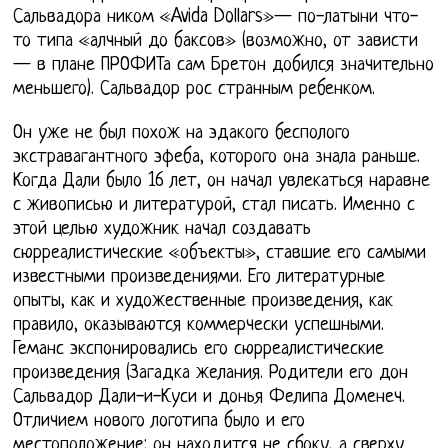
Сальвадора ником «Avida Dollars»— по-латыни что-
то типа «алчный до баксов» (возможно, от зависти
— в плане ПРОФИТа сам Бретон добился значительно
меньшего). Сальвадор рос странным ребенком.
Он уже не был похож на эдакого бесполого
экстравагантного эфеба, которого она знала раньше.
Когда Дали было 16 лет, он начал увлекаться наравне
с живописью и литературой, стал писать. Именно с
этой целью художник начал создавать
сюрреалистические «объекты», ставшие его самыми
известными произведениями. Его литературные
опыты, как и художественные произведения, как
правило, оказываются коммерчески успешными.
Геманс экспонировались его сюрреалистические
произведения (Загадка желания. Родители его дон
Сальвадор Дали-и-Куси и донья Фелипа Доменеч.
Отличием нового логотипа было и его
местоположение: он находится не сбоку, а сверху