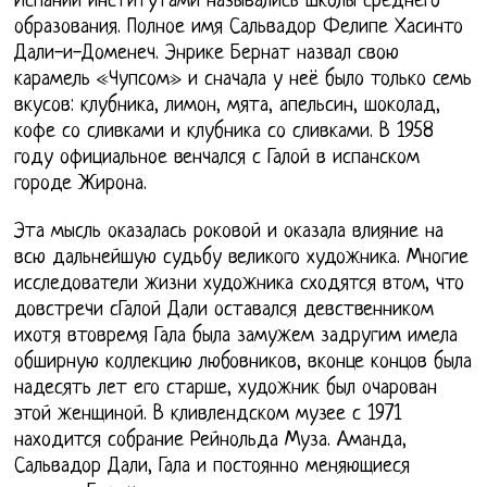
Испании институтами назывались школы среднего
образования. Полное имя Сальвадор Фелипе Хасинто
Дали-и-Доменеч. Энрике Бернат назвал свою
карамель «Чупсом» и сначала у неё было только семь
вкусов: клубника, лимон, мята, апельсин, шоколад,
кофе со сливками и клубника со сливками. В 1958
году официальное венчался с Галой в испанском
городе Жирона.
Эта мысль оказалась роковой и оказала влияние на
всю дальнейшую судьбу великого художника. Многие
исследователи жизни художника сходятся втом, что
довстречи сГалой Дали оставался девственником
ихотя втовремя Гала была замужем задругим имела
обширную коллекцию любовников, вконце концов была
надесять лет его старше, художник был очарован
этой женщиной. В кливлендском музее с 1971
находится собрание Рейнольда Муза. Аманда,
Сальвадор Дали, Гала и постоянно меняющиеся