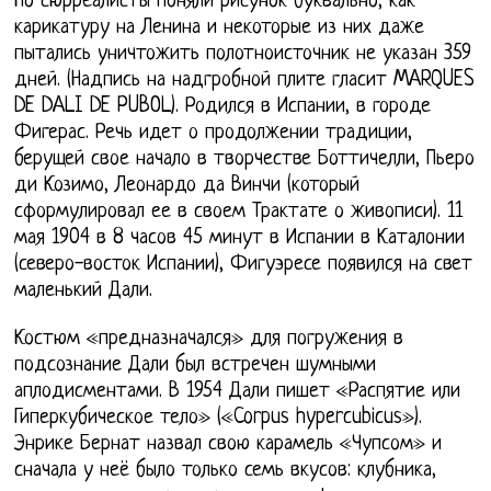
Но сюрреалисты поняли рисунок буквально, как
карикатуру на Ленина и некоторые из них даже
пытались уничтожить полотноисточник не указан 359
дней. (Надпись на надгробной плите гласит MARQUES
DE DALI DE PUBOL). Родился в Испании, в городе
Фигерас. Речь идет о продолжении традиции,
берущей свое начало в творчестве Боттичелли, Пьеро
ди Козимо, Леонардо да Винчи (который
сформулировал ее в своем Трактате о живописи). 11
мая 1904 в 8 часов 45 минут в Испании в Каталонии
(северо-восток Испании), Фигуэресе появился на свет
маленький Дали.
Костюм «предназначался» для погружения в
подсознание Дали был встречен шумными
аплодисментами. В 1954 Дали пишет «Распятие или
Гиперкубическое тело» («Corpus hypercubicus»).
Энрике Бернат назвал свою карамель «Чупсом» и
сначала у неё было только семь вкусов: клубника,