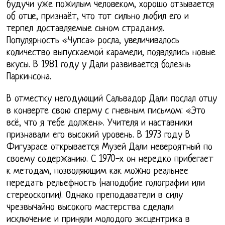
будучи уже пожилым человеком, хорошо отзывается
об отце, признаёт, что тот сильно любил его и
терпел доставляемые сыном страдания.
Популярность «Чупса» росла, увеличивалось
количество выпускаемой карамели, появлялись новые
вкусы. В 1981 году у Дали развивается болезнь
Паркинсона.
В отместку негодующий Сальвадор Дали послал отцу
в конверте свою сперму с гневным письмом: «Это
всё, что я тебе должен». Учителя и наставники
признавали его высокий уровень. В 1973 году В
Фигуэрасе открывается Музей Дали невероятный по
своему содержанию. С 1970-х он нередко прибегает
к методам, позволяющим как можно реальнее
передать рельефность (наподобие голографии или
стереоскопии). Однако преподаватели в силу
чрезвычайно высокого мастерства сделали
исключение и приняли молодого эксцентрика в