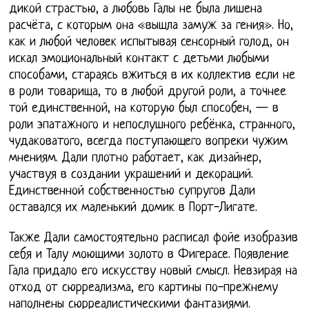
дикой страстью, а любовь Галы не была лишена
расчёта, с которым она «вышла замуж за гения». Но,
как и любой человек испытывая сенсорный голод, он
искал эмоциональный контакт с детьми любыми
способами, стараясь вжиться в их коллектив если не
в роли товарища, то в любой другой роли, а точнее
той единственной, на которую был способен, — в
роли эпатажного и непослушного ребёнка, странного,
чудаковатого, всегда поступающего вопреки чужим
мнениям. Дали плотно работает, как дизайнер,
участвуя в создании украшений и декораций.
Единственной собственностью супругов Дали
оставался их маленький домик в Порт-Лигате.
Также Дали самостоятельно расписал фойе изобразив
себя и Талу моющими золото в Фигерасе. Появление
Гала придало его искусству новый смысл. Невзирая на
отход от сюрреализма, его картины по-прежнему
наполнены сюрреалистическими фантазиями.