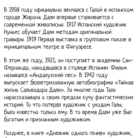
В 1958 году официально венчался с Галой в испанском
городе Жирона. Дали впервые сталкивается с
современной живописью. 1917 Испанский художник
Нуньес обучает Дали методам оригинальной
гравюры. 1919 Первая выставка в групповом показе в
муниципальном театре в Фигуэресе.
В этом же году, 1921, он поступает в академию Сан-
Фернандо, находящаяся в столице Испании. Фильм
назывался «Андалузский пес». В 1942 году
выпускает беллетризованную автобиографию «Тайная
жизнь Сальвадора Дали». За многие годы Тала
нарассказывала о своих предках кучу фантастических
историй. То что потерял художник с уходом Галы,
было известно только ему. В то время Дали уже был
богатым и признанным художником.
Позднее, в книге «Дневник одного гения» художник,