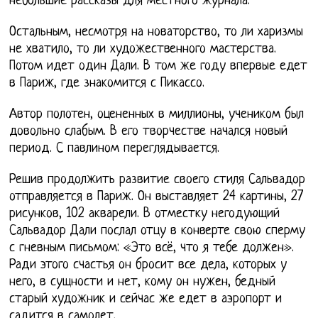
небольшие рассказы для местного журнала.
Остальным, несмотря на новаторство, то ли харизмы
не хватило, то ли художественного мастерства.
Потом идет один Дали. В том же году впервые едет
в Париж, где знакомится с Пикассо.
Автор полотен, оцененных в миллионы, учеником был
довольно слабым. В его творчестве начался новый
период. С павлином переглядывается.
Решив продолжить развитие своего стиля Сальвадор
отправляется в Париж. Он выставляет 24 картины, 27
рисунков, 102 акварели. В отместку негодующий
Сальвадор Дали послал отцу в конверте свою сперму
с гневным письмом: «Это всё, что я тебе должен».
Ради этого счастья он бросит все дела, которых у
него, в сущности и нет, кому он нужен, бедный
старый художник и сейчас же едет в аэропорт и
садится в самолет.