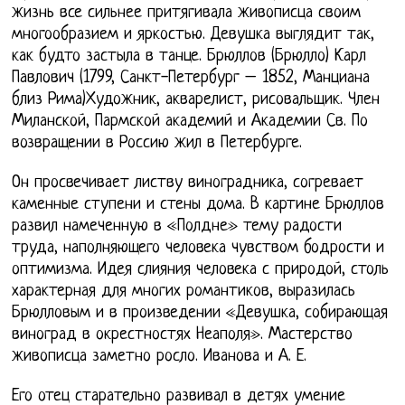
жизнь все сильнее притягивала живописца своим
многообразием и яркостью. Девушка выглядит так,
как будто застыла в танце. Брюллов (Брюлло) Карл
Павлович (1799, Санкт-Петербург – 1852, Манциана
близ Рима)Художник, акварелист, рисовальщик. Член
Миланской, Пармской академий и Академии Св. По
возвращении в Россию жил в Петербурге.
Он просвечивает листву виноградника, согревает
каменные ступени и стены дома. В картине Брюллов
развил намеченную в «Полдне» тему радости
труда, наполняющего человека чувством бодрости и
оптимизма. Идея слияния человека с природой, столь
характерная для многих романтиков, выразилась
Брюлловым и в произведении «Девушка, собирающая
виноград в окрестностях Неаполя». Мастерство
живописца заметно росло. Иванова и А. Е.
Его отец старательно развивал в детях умение