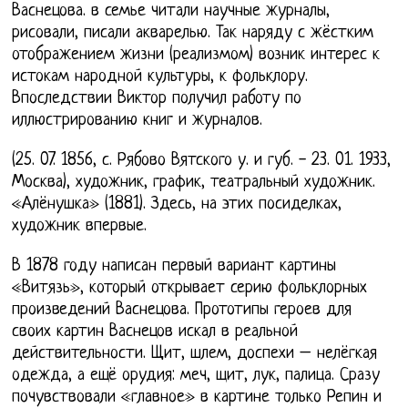
Васнецова. в семье читали научные журналы,
рисовали, писали акварелью. Так наряду с жёстким
отображением жизни (реализмом) возник интерес к
истокам народной культуры, к фольклору.
Впоследствии Виктор получил работу по
иллюстрированию книг и журналов.
(25. 07. 1856, с. Рябово Вятского у. и губ. - 23. 01. 1933,
Москва), художник, график, театральный художник.
«Алёнушка» (1881). Здесь, на этих посиделках,
художник впервые.
В 1878 году написан первый вариант картины
«Витязь», который открывает серию фольклорных
произведений Васнецова. Прототипы героев для
своих картин Васнецов искал в реальной
действительности. Щит, шлем, доспехи – нелёгкая
одежда, а ещё орудия: меч, щит, лук, палица. Сразу
почувствовали «главное» в картине только Репин и