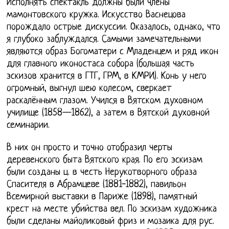
Исполнять спектакль должны были члены
мамонтовского кружка. Искусство Васнецова
порождало острые дискуссии. Оказалось, однако, что
я глубоко заблуждался. Самыми замечательными
являются образ Богоматери с Младенцем и ряд икон
для главного иконостаса собора (большая часть
эскизов хранится в ГТГ, ГРМ, в КМРИ). Конь у него
огромный, выгнул шею колесом, сверкает
раскалённым глазом. Учился в Вятском духовном
училище (1858—1862), а затем в Вятской духовной
семинарии.
В них он просто и точно отобразил черты
деревенского быта Вятского края. По его эскизам
были созданы ц. в честь Нерукотворного образа
Спасителя в Абрамцеве (1881-1882), павильон
Всемирной выставки в Париже (1898), памятный
крест на месте убийства вел. По эскизам художника
были сделаны майоликовый фриз и мозаика для рус.