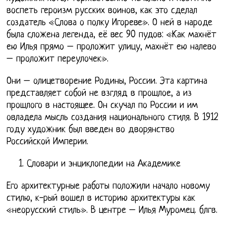
воспеть героизм русских воинов, как это сделал
создатель «Слова о полку Игореве». О ней в народе
была сложена легенда, её вес 90 пудов: «Как махнёт
ею Илья прямо – проложит улицу, махнёт ею налево
– проложит переулочек».
Они – олицетворение Родины, России. Эта картина
представляет собой не взгляд в прошлое, а из
прошлого в настоящее. Он скучал по России и им
овладела мысль создания национального стиля. В 1912
году художник был введен во дворянство
Российской Империи.
Словари и энциклопедии на Академике
Его архитектурные работы положили начало новому
стилю, к-рый вошел в историю архитектуры как
«неорусский стиль». В центре – Илья Муромец. блгв.