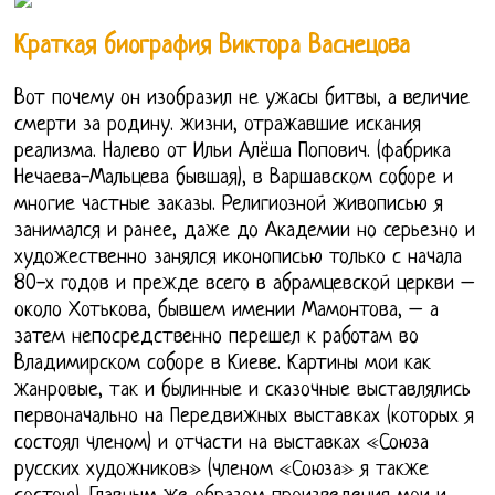
Краткая биография Виктора Васнецова
Вот почему он изобразил не ужасы битвы, а величие
смерти за родину. жизни, отражавшие искания
реализма. Налево от Ильи Алёша Попович. (фабрика
Нечаева-Мальцева бывшая), в Варшавском соборе и
многие частные заказы. Религиозной живописью я
занимался и ранее, даже до Академии но серьезно и
художественно занялся иконописью только с начала
80-х годов и прежде всего в абрамцевской церкви –
около Хотькова, бывшем имении Мамонтова, – а
затем непосредственно перешел к работам во
Владимирском соборе в Киеве. Картины мои как
жанровые, так и былинные и сказочные выставлялись
первоначально на Передвижных выставках (которых я
состоял членом) и отчасти на выставках «Союза
русских художников» (членом «Союза» я также