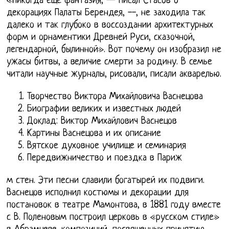
«Никогда еще фантазия, — писал Стасов о
декорациях Палаты Берендея, --, не заходила так
далеко и так глубоко в воссоздании архитектурных
форм и орнаментики Древней Руси, сказочной,
легендарной, былинной». Вот почему он изобразил не
ужасы битвы, а величие смерти за родину. В семье
читали научные журналы, рисовали, писали акварелью.
Творчество Виктора Михайловича Васнецова
Биографии великих и известных людей
Доклад: Виктор Михайлович Васнецов
Картины Васнецова и их описание
Вятское духовное училище и семинария
Передвижничество и поездка в Париж
м стен. Эти песни славили богатырей их подвиги.
Васнецов исполнил костюмы и декорации для
постановок в театре Мамонтова, в 1881 году вместе
с В. Поленовым построил церковь в «русском стиле»