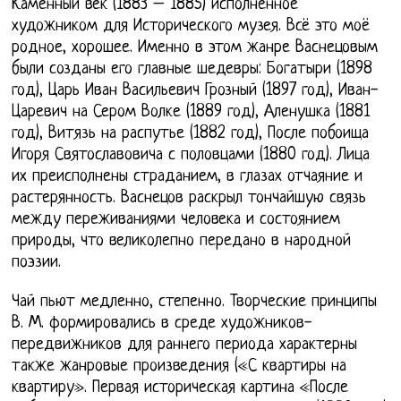
Каменный век (1883 – 1885) исполненное
художником для Исторического музея. Всё это моё
родное, хорошее. Именно в этом жанре Васнецовым
были созданы его главные шедевры: Богатыри (1898
год), Царь Иван Васильевич Грозный (1897 год), Иван-
Царевич на Сером Волке (1889 год), Аленушка (1881
год), Витязь на распутье (1882 год), После побоища
Игоря Святославовича с половцами (1880 год). Лица
их преисполнены страданием, в глазах отчаяние и
растерянность. Васнецов раскрыл тончайшую связь
между переживаниями человека и состоянием
природы, что великолепно передано в народной
поэзии.
Чай пьют медленно, степенно. Творческие принципы
В. М. формировались в среде художников-
передвижников для раннего периода характерны
также жанровые произведения («С квартиры на
квартиру». Первая историческая картина «После