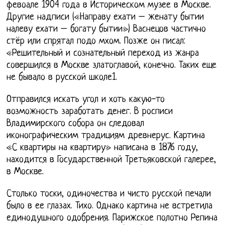
февоале 1904 года в Историческом музее в Москве.
Другие надписи («Направу ехати – женату бытии
налеву ехати – богату бытии») Васнецов частично
стёр или спрятал подо мхом. Позже он писал:
«Решительный и сознательный переход из жанра
совершился в Москве златоглавой, конечно. Таких еще
не бывало в русской школе1.
Отправился искать угол и хоть какую-то
возможность заработать денег. В росписи
Владимирского собора он следовал
иконографическим традициям древнерус. Картина
«С квартиры на квартиру» написана в 1876 году,
находится в Государственной Третьяковской галерее,
в Москве.
Столько тоски, одиночества и чисто русской печали
было в ее глазах. Тихо. Однако картина не встретила
единодушного одобрения. Парижское полотно Репина