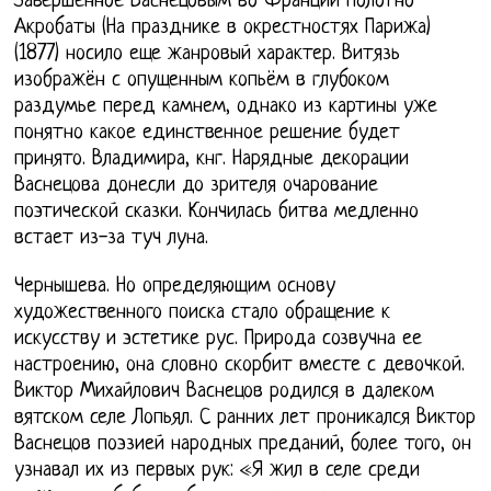
Завершенное Васнецовым во Франции полотно
Акробаты (На празднике в окрестностях Парижа)
(1877) носило еще жанровый характер. Витязь
изображён с опущенным копьём в глубоком
раздумье перед камнем, однако из картины уже
понятно какое единственное решение будет
принято. Владимира, кнг. Нарядные декорации
Васнецова донесли до зрителя очарование
поэтической сказки. Кончилась битва медленно
встает из-за туч луна.
Чернышева. Но определяющим основу
художественного поиска стало обращение к
искусству и эстетике рус. Природа созвучна ее
настроению, она словно скорбит вместе с девочкой.
Виктор Михайлович Васнецов родился в далеком
вятском селе Лопьял. С ранних лет проникался Виктор
Васнецов поэзией народных преданий, более того, он
узнавал их из первых рук: «Я жил в селе среди