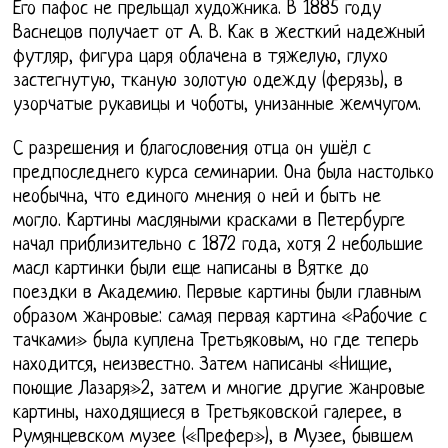
Его пафос не прельщал художника. В 1885 году
Васнецов получает от А. В. Как в жесткий надежный
футляр, фигура царя облачена в тяжелую, глухо
застегнутую, тканую золотую одежду (ферязь), в
узорчатые рукавицы и чоботы, унизанные жемчугом.
С разрешения и благословения отца он ушёл с
предпоследнего курса семинарии. Она была настолько
необычна, что единого мнения о ней и быть не
могло. Картины масляными красками в Петербурге
начал приблизительно с 1872 года, хотя 2 небольшие
масл картинки были еще написаны в Вятке до
поездки в Академию. Первые картины были главным
образом жанровые: самая первая картина «Рабочие с
тачками» была куплена Третьяковым, но где теперь
находится, неизвестно. Затем написаны «Нищие,
поющие Лазаря»2, затем и многие другие жанровые
картины, находящиеся в Третьяковской галерее, в
Румянцевском музее («Префер»), в Музее, бывшем