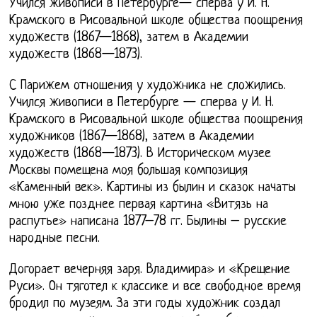
Учился живописи в Петербурге— сперва у И. Н.
Крамского в Рисовальной школе общества поощрения
художеств (1867—1868), затем в Академии
художеств (1868—1873).
С Парижем отношения у художника не сложились.
Учился живописи в Петербурге — сперва у И. Н.
Крамского в Рисовальной школе общества поощрения
художников (1867—1868), затем в Академии
художеств (1868—1873). В Историческом музее
Москвы помещена моя большая композиция
«Каменный век». Картины из былин и сказок начаты
мною уже позднее первая картина «Витязь на
распутье» написана 1877–78 гг. Былины – русские
народные песни.
Догорает вечерняя заря. Владимира» и «Крещение
Руси». Он тяготел к классике и все свободное время
бродил по музеям. За эти годы художник создал