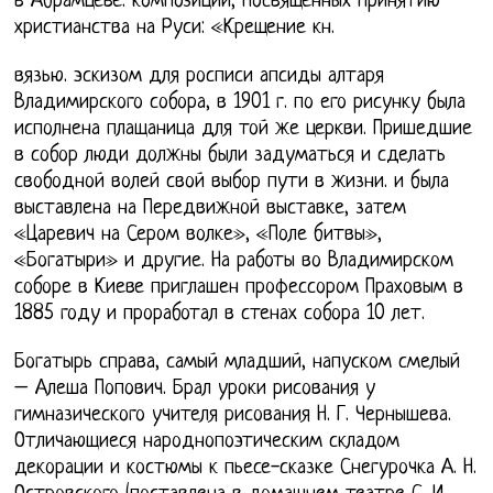
в Абрамцеве. композиций, посвященных принятию
христианства на Руси: «Крещение кн.
вязью. эскизом для росписи апсиды алтаря
Владимирского собора, в 1901 г. по его рисунку была
исполнена плащаница для той же церкви. Пришедшие
в собор люди должны были задуматься и сделать
свободной волей свой выбор пути в жизни. и была
выставлена на Передвижной выставке, затем
«Царевич на Сером волке», «Поле битвы»,
«Богатыри» и другие. На работы во Владимирском
соборе в Киеве приглашен профессором Праховым в
1885 году и проработал в стенах собора 10 лет.
Богатырь справа, самый младший, напуском смелый
– Алеша Попович. Брал уроки рисования у
гимназического учителя рисования Н. Г. Чернышева.
Отличающиеся народнопоэтическим складом
декорации и костюмы к пьесе-сказке Снегурочка А. Н.