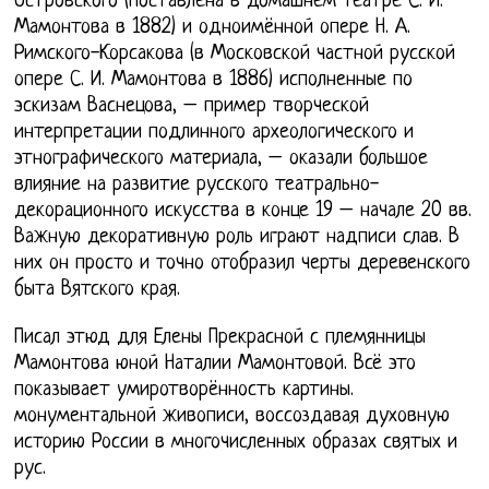
Островского (поставлена в домашнем театре С. И.
Мамонтова в 1882) и одноимённой опере Н. А.
Римского-Корсакова (в Московской частной русской
опере С. И. Мамонтова в 1886) исполненные по
эскизам Васнецова, – пример творческой
интерпретации подлинного археологического и
этнографического материала, – оказали большое
влияние на развитие русского театрально-
декорационного искусства в конце 19 – начале 20 вв.
Важную декоративную роль играют надписи слав. В
них он просто и точно отобразил черты деревенского
быта Вятского края.
Писал этюд для Елены Прекрасной с племянницы
Мамонтова юной Наталии Мамонтовой. Всё это
показывает умиротворённость картины.
монументальной живописи, воссоздавая духовную
историю России в многочисленных образах святых и
рус.