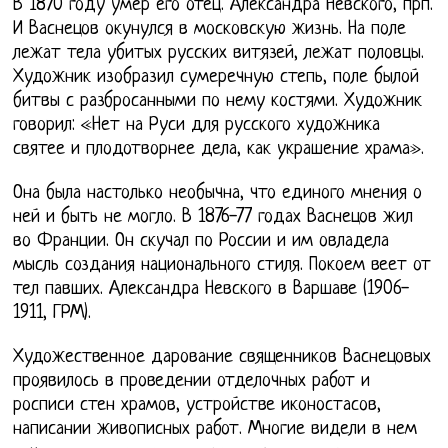
В 1870 году умер его отец. Александра Невского, прп.
И Васнецов окунулся в московскую жизнь. На поле
лежат тела убитых русских витязей, лежат половцы.
Художник изобразил сумеречную степь, поле былой
битвы с разбросанными по нему костями. Художник
говорил: «Нет на Руси для русского художника
святее и плодотворнее дела, как украшение храма».
Она была настолько необычна, что единого мнения о
ней и быть не могло. В 1876-77 годах Васнецов жил
во Франции. Он скучал по России и им овладела
мысль создания национального стиля. Покоем веет от
тел павших. Александра Невского в Варшаве (1906-
1911, ГРМ).
Художественное дарование священников Васнецовых
проявилось в проведении отделочных работ и
росписи стен храмов, устройстве иконостасов,
написании живописных работ. Многие видели в нем