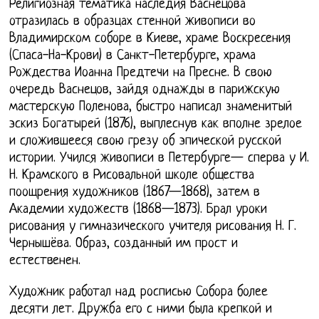
Религиозная тематика наследия Васнецова
отразилась в образцах стенной живописи во
Владимирском соборе в Киеве, храме Воскресения
(Спаса-На-Крови) в Санкт-Петербурге, храма
Рождества Иоанна Предтечи на Пресне. В свою
очередь Васнецов, зайдя однажды в парижскую
мастерскую Поленова, быстро написал знаменитый
эскиз Богатырей (1876), выплеснув как вполне зрелое
и сложившееся свою грезу об эпической русской
истории. Учился живописи в Петербурге— сперва у И.
Н. Крамского в Рисовальной школе общества
поощрения художников (1867—1868), затем в
Академии художеств (1868—1873). Брал уроки
рисования у гимназического учителя рисования Н. Г.
Чернышёва. Образ, созданный им прост и
естественен.
Художник работал над росписью Собора более
десяти лет. Дружба его с ними была крепкой и