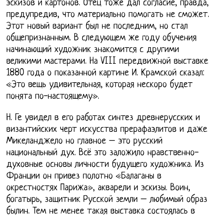
эскизов и картонов. Отец тоже дал согласие, правда,
предупредив, что материально помогать не сможет.
Этот новый вариант был не последним, но стал
общепризнанным. В следующем же году обучения
начинающий художник знакомится с другими
великими мастерами. На VIII передвижной выставке
1880 года о показанной картине И. Крамской сказал:
«Это вещь удивительная, которая нескоро будет
понята по-настоящему».
Н. Ге увидел в его работах синтез древнерусских и
византийских черт искусства прерафаэлитов и даже
Микеланджело но главное – это русский
национальный дух. Всё это заложило нравственно-
духовные основы личности будущего художника. Из
Франции он привез полотно «Балаганы в
окрестностях Парижа», акварели и эскизы. Воин,
богатырь, защитник Русской земли – любимый образ
былин. Тем не менее такая выставка состоялась в