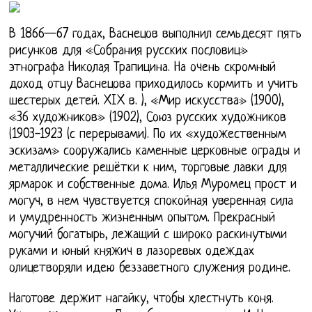
В 1866—67 годах, Васнецов выполнил семьдесят пять
рисунков для «Собрания русских пословиц»
этнографа Николая Трапицина. На очень скромный
доход отцу Васнецова приходилось кормить и учить
шестерых детей. XIX в. ), «Мир искусства» (1900),
«36 художников» (1902), Союз русских художников
(1903-1923 (с перерывами). По их «художественным
эскизам» сооружались каменные церковные ограды и
металлические решётки к ним, торговые лавки для
ярмарок и собственные дома. Илья Муромец прост и
могуч, в нем чувствуется спокойная уверенная сила
и умудренность жизненным опытом. Прекрасный
могучий богатырь, лежащий с широко раскинутыми
руками и юный княжич в лазоревых одеждах
олицетворяли идею беззаветного служения родине.
Наготове держит нагайку, чтобы хлестнуть коня.