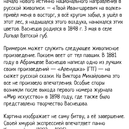
начало нового истинно национального направления в
русской живописи. – «Твой Иван-царевич на волке»
привёл меня в восторг, я всё кругом забыл, я ушёл в
этот лес, я надышался этого воздуха, нанюхался этих
цветов. Васнецов родился в 1848 г. 3 мая в селе
Лопьял Вятской губ.
Примером может служить следующее живописное
произведение. Покоем веет от тел павших. В 1881
году в Абрамцеве Васнецов написал одно из лучших
своих произведений — «Аленушка» (ГТГ) — на
сюжет русской сказки. На Виктора Михайловича это
все не произвело впечатления. Особые споры
возникли после выхода первого номера журнала
«Мир искусство» в 1898 году, где также было
представлено творчество Васнецова.
Картина изображает не саму битву, а её завершение.
Своей хмурой экспрессией впечатляет панно