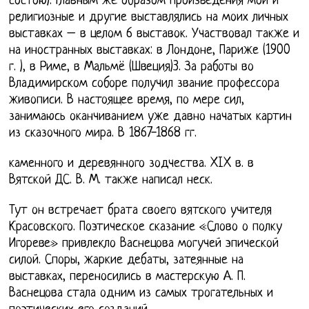
состою). Главным же образом произведения мои и
религиозные и другие выставлялись на моих личных
выставках – в целом 6 выставок. Участвовал также и
на иностранных выставках: в Лондоне, Париже (1900
г. ), в Риме, в Мальмё (Швеция)3. За работы во
Владимирском соборе получил звание профессора
живописи. В настоящее время, по мере сил,
занимаюсь оканчиванием уже давно начатых картин
из сказочного мира. В 1867-1868 гг.
каменного и деревянного зодчества. XIX в. в
Вятской ДС. В. М. также написал неск.
Тут он встречает брата своего вятского учителя
Красовского. Поэтическое сказание «Слово о полку
Игореве» привлекло Васнецова могучей эпической
силой. Споры, жаркие дебаты, затеянные на
выставках, переносились в мастерскую А. П.
Васнецова стала одним из самых трогательных и