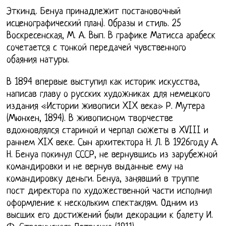
Эткинд. Бенуа принадлежит постановочный
исценографический план). Образы и стиль. 25
Воскресенская, М. А. Вып. В графике Матисса арабеск
сочетается с тонкой передачей чувственного
обаяния натуры.
В 1894 впервые выступил как историк искусства,
написав главу о русских художниках для немецкого
издания «Истории живописи XIX века» Р. Мутера
(Мюнхен, 1894). В живописном творчестве
вдохновлялся стариной и черпал сюжеты в XVIII и
раннем XIX веке. Сын архитектора Н. Л. В 1926году А.
Н. Бенуа покинул СССР, не вернувшись из зарубежной
командировки и не вернув выданные ему на
командировку деньги. Бенуа, занявший в труппе
пост директора по художественной части исполнил
оформление к нескольким спектаклям. Одним из
высших его достижений были декорации к балету И.