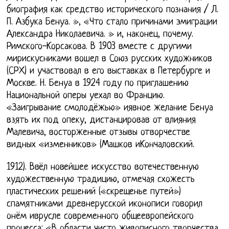
биография как средство исторического познания / Л.
П. Азбука Бенуа. », «Что стало причинами эмиграции
Александра Николаевича. » и, наконец, почему.
Римского-Корсакова. В 1903 вместе с другими
мирискусниками вошел в Союз русских художников
(СРХ) и участвовал в его выставках в Петербурге и
Москве. Н. Бенуа в 1924 году по приглашению
Национальной оперы уехал во Францию.
«Заигрывание смолодёжью» иявное желание Бенуа
взять их под опеку, дистанцировав от влияния
Малевича, восторженные отзывы отворчестве
видных «изменников» (Машков иКончаловский.
1912). Ввёл новейшее искусство вотечественную
художественную традицию, отмечая схожесть
пластических решений («скрещенье путей»)
спамятниками древнерусской иконописи говорил
онём иврусле современного общеевропейского
процесса: «В области чисто живописного творчества