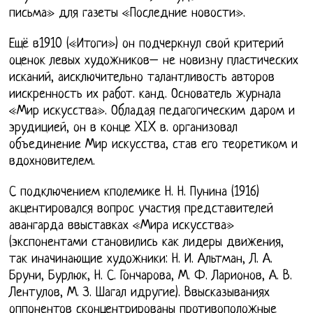
письма» для газеты «Последние новости».
Ещё в1910 («Итоги») он подчеркнул свой критерий
оценок левых художников– не новизну пластических
исканий, аисключительно талантливость авторов
иискренность их работ. канд. Основатель журнала
«Мир искусства». Обладая педагогическим даром и
эрудицией, он в конце XIX в. организовал
объединение Мир искусства, став его теоретиком и
вдохновителем.
С подключением кполемике Н. Н. Пунина (1916)
акцентировался вопрос участия представителей
авангарда ввыставках «Мира искусства»
(экспонентами становились как лидеры движения,
так иначинающие художники: Н. И. Альтман, Л. А.
Бруни, Бурлюк, Н. С. Гончарова, М. Ф. Ларионов, А. В.
Лентулов, М. З. Шагал идругие). Ввысказываниях
оппонентов сконцентрированы противоположные