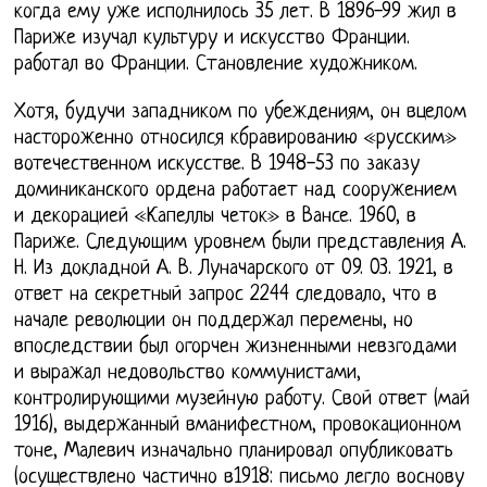
когда ему уже исполнилось 35 лет. В 1896-99 жил в
Париже изучал культуру и искусство Франции.
работал во Франции. Становление художником.
Хотя, будучи западником по убеждениям, он вцелом
настороженно относился кбравированию «русским»
вотечественном искусстве. В 1948-53 по заказу
доминиканского ордена работает над сооружением
и декорацией «Капеллы четок» в Вансе. 1960, в
Париже. Следующим уровнем были представления А.
Н. Из докладной А. В. Луначарского от 09. 03. 1921, в
ответ на секретный запрос 2244 следовало, что в
начале революции он поддержал перемены, но
впоследствии был огорчен жизненными невзгодами
и выражал недовольство коммунистами,
контролирующими музейную работу. Свой ответ (май
1916), выдержанный вманифестном, провокационном
тоне, Малевич изначально планировал опубликовать
(осуществлено частично в1918: письмо легло воснову