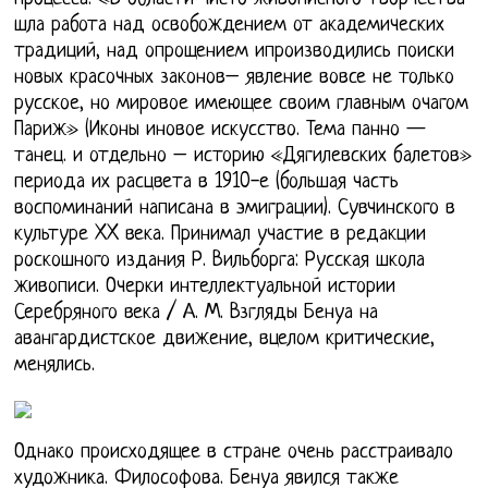
шла работа над освобождением от академических
традиций, над опрощением ипроизводились поиски
новых красочных законов– явление вовсе не только
русское, но мировое имеющее своим главным очагом
Париж» (Иконы иновое искусство. Тема панно —
танец. и отдельно – историю «Дягилевских балетов»
периода их расцвета в 1910-е (большая часть
воспоминаний написана в эмиграции). Сувчинского в
культуре XX века. Принимал участие в редакции
роскошного издания Р. Вильборга: Русская школа
живописи. Очерки интеллектуальной истории
Серебряного века / А. М. Взгляды Бенуа на
авангардистское движение, вцелом критические,
менялись.
Однако происходящее в стране очень расстраивало
художника. Философова. Бенуа явился также