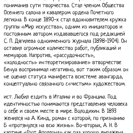
понимания сути творчества. Стал членом Общества
Осеннего салона и кавалером ордена Почетного
легиона. В конце 1890-х стал вдохновителем кружка
группы «Мир искусства», одним из инициаторов и
постоянным автором издававшегося под редакцией
С. П. Дягилева одноименного журнала (1898-1904). Он
оставил огромное количество работ, публикаций и
мемуаров. Напротив, «рассудочность»,
«холодность» и«теоретизирование» втворчестве
Бенуа воспринимал негативно, вот таким образом он
не оценил статуса манифеста всистеме авангарда,
концептуально связанного с«чистым» художеством.
ист. Любил ездить в Италию и во Францию. Под
идентичностью понимаются представления человека
о себе и своем месте в мире. Володихин. В 1893
женился на А. Кинд, роман с которой, по признанию
Б «протянулся на всю жизнь». Во-вторых, А. Н. В
картине «Грот Аполлона» как раз хорошо выражена