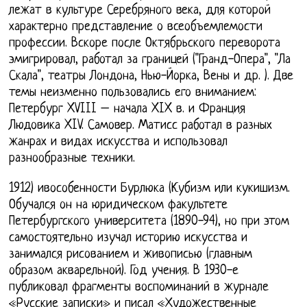
лежат в культуре Серебряного века, для которой
характерно представление о всеобъемлемости
профессии. Вскоре после Октябрьского переворота
эмигрировал, работал за границей ("Гранд-Опера", "Ла
Скала", театры Лондона, Нью-Йорка, Вены и др. ). Две
темы неизменно пользовались его вниманием:
Петербург XVIII – начала XIX в. и Франция
Людовика XIV. Самовер. Матисс работал в разных
жанрах и видах искусства и использовал
разнообразные техники.
1912) ивособенности Бурлюка (Кубизм или кукишизм.
Обучался он на юридическом факультете
Петербургского университета (1890-94), но при этом
самостоятельно изучал историю искусства и
занимался рисованием и живописью (главным
образом акварельной). Год учения. В 1930-е
публиковал фрагменты воспоминаний в журнале
«Русские записки» и писал «Художественные