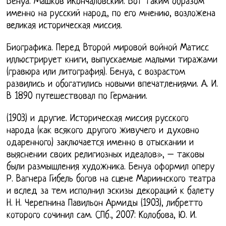
Бенуа. Машков иКончаловский. Вот таким образом
именно на русский народ, по его мнению, возложена
великая историческая миссия.
Биографика. Перед Второй мировой войной Матисс
иллюстрирует книги, выпускаемые малыми тиражами
(гравюра или литография). Бенуа, с возрастом
развились и обогатились новыми впечатлениями. А. И.
В 1890 путешествовал по Германии.
(1903) и другие. Историческая миссия русского
народа (как всякого другого живучего и духовно
одаренного) заключается именно в отыскании и
выяснении своих религиозных идеалов», – таковы
были размышления художника. Бенуа оформил оперу
Р. Вагнера Гибель богов на сцене Мариинского театра
и вслед за тем исполнил эскизы декораций к балету
Н. Н. Черепнина Павильон Армиды (1903), либретто
которого сочинил сам. СПб., 2007: Колобова, Ю. И.