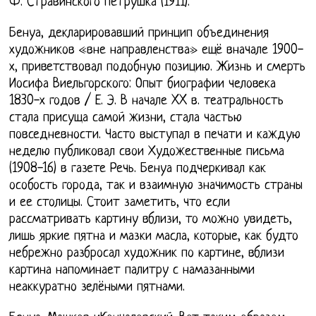
Ф. Стравинского Петрушка (1911).
Бенуа, декларировавший принцип объединения
художников «вне направленства» ещё вначале 1900-
х, приветствовал подобную позицию. Жизнь и смерть
Иосифа Виельгорского: Опыт биографии человека
1830-х годов / Е. Э. В начале XX в. театральность
стала присуща самой жизни, стала частью
повседневности. Часто выступал в печати и каждую
неделю публиковал свои Художественные письма
(1908-16) в газете Речь. Бенуа подчеркивал как
особость города, так и взаимную значимость страны
и ее столицы. Стоит заметить, что если
рассматривать картину вблизи, то можно увидеть,
лишь яркие пятна и мазки масла, которые, как будто
небрежно разбросал художник по картине, вблизи
картина напоминает палитру с намазанными
неаккуратно зелёными пятнами.