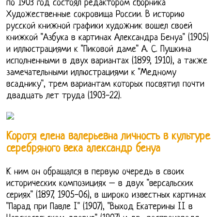
по 1903 год состоял редактором сборника
Художественные сокровища России. В историю
русской книжной графики художник вошел своей
книжкой "Азбука в картинах Александра Бенуа" (1905)
и иллюстрациями к "Пиковой даме" А. С. Пушкина
исполненными в двух вариантах (1899, 1910), а также
замечательными иллюстрациями к "Медному
всаднику", трем вариантам которых посвятил почти
двадцать лет труда (1903-22).
Коротя елена валерьевна личность в культуре
серебряного века александр бенуа
К ним он обращался в первую очередь в своих
исторических композициях – в двух "версальских
сериях" (1897, 1905-06), в широко известных картинах
"Парад при Павле I" (1907), "Выход Екатерины II в