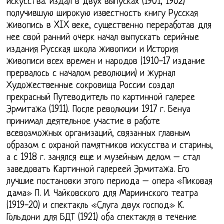
искусства: издал в двух выпусках (1901, 1902)
получившую широкую известность книгу Русская
живопись в XIX веке, существенно переработав для
нее свой ранний очерк начал выпускать серийные
издания Русская школа живописи и История
живописи всех времен и народов (1910-17 издание
прервалось с началом революции) и журнал
Художественные сокровища России создал
прекрасный Путеводитель по картинной галерее
Эрмитажа (1911). После революции 1917 г. Бенуа
принимал деятельное участие в работе
всевозможных организаций, связанных главным
образом с охраной памятников искусства и старины,
а с 1918 г. занялся еще и музейным делом – стал
заведовать Картинной галереей Эрмитажа. Его
лучшие постановки этого периода – опера «Пиковая
дама» П. И. Чайковского для Мариинского театра
(1919-20) и спектакль «Слуга двух господ» К.
Гольдони для БДТ (1921) оба спектакля в течение