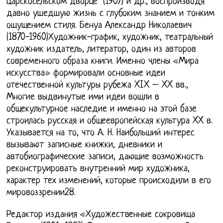
Царскосельском дворце" (1907) и др., воспроизводя
давно ушедшую жизнь с глубоким знанием и тонким
ощущением стиля. Бенуа Александр Николаевич
(1870-1960)Художник-график, художник, театральный
художник издатель, литератор, один из авторов
современного образа книги. Именно члены «Мира
искусства» формировали основные идеи
отечественной культуры рубежа XIX – XX вв.,
Многие выдвинутые ими идеи вошли в
общекультурное наследие и именно на этой базе
строилась русская и общеевропейская культура XX в.
Указывается на то, что А. Н. Наибольший интерес
вызывают записные книжки, дневники и
автобиографические записи, дающие возможность
реконструировать внутренний мир художника,
характер тех изменений, которые происходили в его
мировоззрении28.
Редактор издания «Художественные сокровища