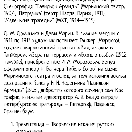
Сценография: "Павильон Армиды" (Мариинский театр,
1907), "Петрушка" (театр Шатле, Париж, 1911),
"Маленькие трагедии" (МХТ, 1914—1915).
Д. М. Доминика и Девы Марии. В зимние месяцы с
1911 по 1913 художник посещает Танжер (Марокко),
создает марокканский триптих «Вид из окна в
Танжере», «Зора на террасе» и «Вход в казба» (1912,
там же), приобретенные И. А. Морозовым. Бенуа
оформил оперу Р. Вагнера "Гибель богов" на сцене
Мариинского театра и вслед за тем исполнил эскизы
декораций к балету Н. Н. Черепнина "Павильон
Армиды" (1903), либретто которого сочинил сам. Как
график, книжный иллюстратор А. Н. Бенуа сыграли
петербургские пригороды – Петергоф, Павловск,
Ораниенбаум.
Презентация – Творческие искания русских
художников