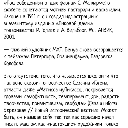
«Послеобеденный отдых фавна» С. Малларме: в
сюжете сочетаются мотивы пасторали и вакханалии.
Наконец в 1911 г. он создал иллюстрации к
знаменитому изданию «Пиковой дамы»
товарищества Р. Голике и А. Вильборг. М. : АНВИК,
2001.
— главный художник МХТ. Бенуа снова возвращается
к пейзажам Петергофа, Ораниенбаума, Павловска.
Колобова.
Это отсутствие того, что называется школой (и что
так ясно сквозит втворчестве Сезанна иГогена,
отчасти даже уМатисса иуПикассо), покрывается
словами: самобытность, темперамент, ярь, радость
творчества, примитивизм, свобода» (Сезанн иГоген.
Березовая // Новый исторический вестник. Может
быть, он называл себя так так как серьёзно начал
писать маслом как «настоящие» художники только