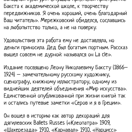
Бакста к академической школе, к творчеству
передвижников. Я очень хороший, очень благодарный
Ваш читатель». Мережковский обиделся, сославшись
на любопытство только, а не на поверку.
Удовольствия эта работа ему не доставляла, но
деньги приносила. Дед был богатым портным. Рассказ
вышел совсем не дурной: назывался он La cle».
Издание посвящено Леону Николаевичу Баксту (1866–
1924) – замечательному русскому художнику,
сценографу, книжному иллюстратору, одному из
виднейших деятелей объединения «Мир искусства».
Единственной опубликованной при жизни книгой так
и остались путевые заметки «Серов и я в Греции».
Он вошел в историю как автор декораций для
дягилевских Ballets Russes («Клеопатра» 1909,
«Шахерезада» 1910, «Карнавал» 1910, «Нарцисс»