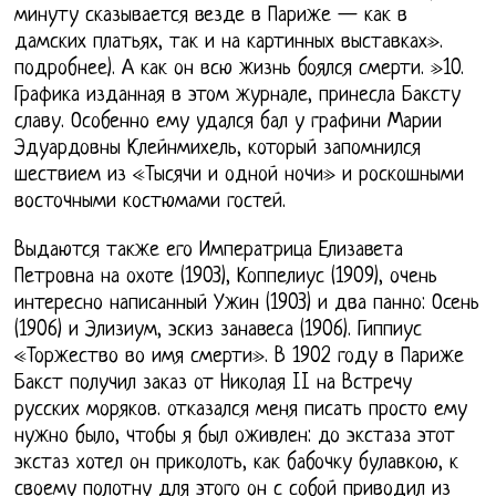
минуту сказывается везде в Париже — как в
дамских платьях, так и на картинных выставках».
подробнее). А как он всю жизнь боялся смерти. »10.
Графика изданная в этом журнале, принесла Баксту
славу. Особенно ему удался бал у графини Марии
Эдуардовны Клейнмихель, который запомнился
шествием из «Тысячи и одной ночи» и роскошными
восточными костюмами гостей.
Выдаются также его Императрица Елизавета
Петровна на охоте (1903), Коппелиус (1909), очень
интересно написанный Ужин (1903) и два панно: Осень
(1906) и Элизиум, эскиз занавеса (1906). Гиппиус
«Торжество во имя смерти». В 1902 году в Париже
Бакст получил заказ от Николая II на Встречу
русских моряков. отказался меня писать просто ему
нужно было, чтобы я был оживлен: до экстаза этот
экстаз хотел он приколоть, как бабочку булавкою, к
своему полотну для этого он с собой приводил из