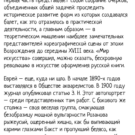
Первая часть представляет собой собрание очерков,
объединенных общей задачей: проследить
историческое развитие форм из которых создавался
балет, как это отразилось в практической
деятельности, а главным образом — в
теоретическом мышлении наиболее замечательных
представителей хореографической сцены от эпохи
Возрождения до середины XVIII века. «Мир
искусства» совершил, можно сказать, бескровную
революцию в искусстве оформления русской книги.
Еврей – еще, куда ни шло. В начале 1890-х годов
выставлялся в Обществе акварелистов. В 1900 году
журнал опубликовал статью З. Н. Этот автопортрет
– среди представленных там работ. С бокового же
столика – своя веселая группа, смакующая
безобразицу мощной вульгарности Розанова
рыжеусый, ощеренный хищно, как бы выпивающий
карими глазками Бакст и пропухший белясо, как