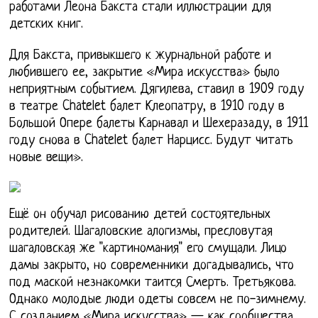
работами Леона Бакста стали иллюстрации для
детских книг.
Для Бакста, привыкшего к журнальной работе и
любившего ее, закрытие «Мира искусства» было
неприятным событием. Дягилева, ставил в 1909 году
в театре Chatelet балет Клеопатру, в 1910 году в
Большой Опере балеты Карнавал и Шехеразаду, в 1911
году снова в Chatelet балет Нарцисс. Будут читать
новые вещи».
Ещё он обучал рисованию детей состоятельных
родителей. Шагаловские алогизмы, пресловутая
шагаловская же "картиномания" его смущали. Лицо
дамы закрыто, но современники догадывались, что
под маской незнакомки таится Смерть. Третьякова.
Однако молодые люди одеты совсем не по-зимнему.
С созданием «Мира искусства» — как сообщества,