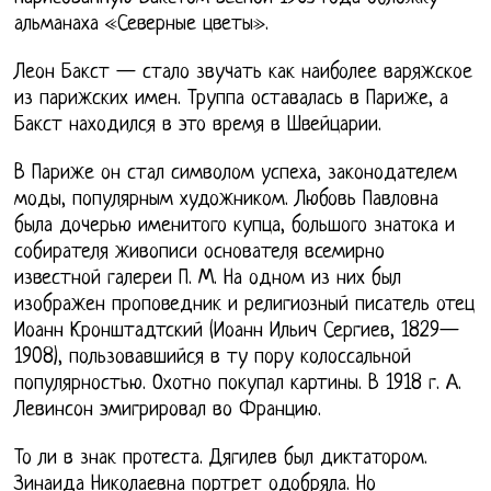
альманаха «Северные цветы».
Леон Бакст — стало звучать как наиболее варяжское
из парижских имен. Труппа оставалась в Париже, а
Бакст находился в это время в Швейцарии.
В Париже он стал символом успеха, законодателем
моды, популярным художником. Любовь Павловна
была дочерью именитого купца, большого знатока и
собирателя живописи основателя всемирно
известной галереи П. М. На одном из них был
изображен проповедник и религиозный писатель отец
Иоанн Кронштадтский (Иоанн Ильич Сергиев, 1829—
1908), пользовавшийся в ту пору колоссальной
популярностью. Охотно покупал картины. В 1918 г. А.
Левинсон эмигрировал во Францию.
То ли в знак протеста. Дягилев был диктатором.
Зинаида Николаевна портрет одобряла. Но