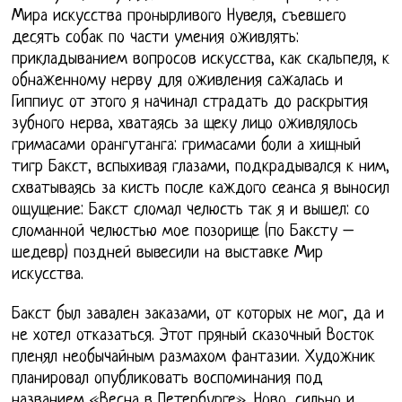
Мира искусства пронырливого Нувеля, съевшего
десять собак по части умения оживлять:
прикладыванием вопросов искусства, как скальпеля, к
обнаженному нерву для оживления сажалась и
Гиппиус от этого я начинал страдать до раскрытия
зубного нерва, хватаясь за щеку лицо оживлялось
гримасами орангутанга: гримасами боли а хищный
тигр Бакст, вспыхивая глазами, подкрадывался к ним,
схватываясь за кисть после каждого сеанса я выносил
ощущение: Бакст сломал челюсть так я и вышел: со
сломанной челюстью мое позорище (по Баксту –
шедевр) поздней вывесили на выставке Мир
искусства.
Бакст был завален заказами, от которых не мог, да и
не хотел отказаться. Этот пряный сказочный Восток
пленял необычайным размахом фантазии. Художник
планировал опубликовать воспоминания под
названием «Весна в Петербурге». Ново, сильно и