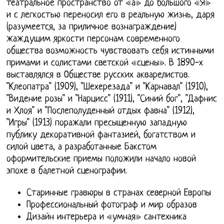
театральное пространство от «а» до большого «Я»
и с легкостью переносил его в реальную жизнь, даря
(разумеется, за приличное вознаграждение)
жаждущим яркости персонам современного
общества возможность чувствовать себя истинными
примами и солистами светской «сцены». В 1890-х
выставлялся в Обществе русских акварелистов.
"Клеопатра" (1909), "Шехерезада" и "Карнавал" (1910),
"Видение розы" и "Нарцисс" (1911), "Синий бог", "Дафнис
и Хлоя" и "Послеполуденный отдых фавна" (1912),
"Игры" (1913) поражали пресыщенную западную
публику декоративной фантазией, богатством и
силой цвета, а разработанные Бакстом
оформительские приемы положили начало новой
эпохе в балетной сценографии.
Старинные гравюры в странах северной Европы
Профессиональный фотограф и мир образов
Дизайн интерьера и «умная» сантехника