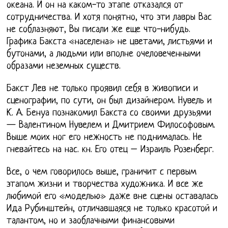
океана. И он на каком-то этапе отказался от
сотрудничества. И хотя понятно, что эти лавры Вас
не соблазняют, Вы писали же еще что-нибудь.
Графика Бакста «населена» не цветами, листьями и
бутонами, а людьми или вполне очеловеченными
образами неземных существ.
Бакст Лев не только проявил себя в живописи и
сценографии, по сути, он был дизайнером. Нувель и
К. А. Бенуа познакомил Бакста со своими друзьями
— Валентином Нувелем и Дмитрием Философовым.
Выше моих ног его нежность не поднималась. Не
гневайтесь на нас. кн. Его отец – Израиль Розенберг.
Все, о чем говорилось выше, граничит с первым
этапом жизни и творчества художника. И все же
любимой его «моделью» даже вне сцены оставалась
Ида Рубинштейн, отличавшаяся не только красотой и
талантом, но и заоблачными финансовыми