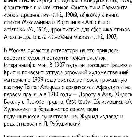
книги стихов Сергея Городецкого «Перун» (СПб., 1907),
фронтиспис к книге стихов Константина Бальмонта
«Зовы древности» (СПб., 1906), обложку к книге
стихов Максимилиана Волошина «Anno mundi
ardentis» (М., 1916), фронтиспис для сборника стихов
Александра Блока «Снежная маска» (СПб., 1907).
В Москве ругаются литераторы на это пришлось
вырезать кусок и вставить чужой рисунок
(старинный) в мой. В 1907 году он посещает Грецию и
Крит и привозит оттуда огромный художественный
материал в 1909 году выставляет свою громадную
картину Terror Antiquus с архаической Афродитой на
первом плане, а в 1910 году – Дорогу в Аид. Жилось
Баксту в Париже трудно. Cest tout». Сблизившись сА.
Художники, в большинстве своем, вели
полунищенское существование. Журнал издавал и
редактировал Н. П. Рябушинский.