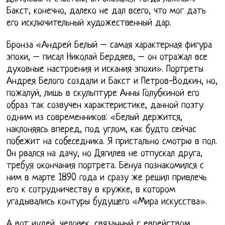
Бакст, конечно, далеко не дал всего, что мог дать
его исключительный художественный дар.
Бронза «Андрей Белый – самая характерная фигура
эпохи, – писал Николай Бердяев, – он отражал все
духовные настроения и искания эпохи». Портреты
Андрея Белого создали и Бакст и Петров-Водкин, но,
пожалуй, лишь в скульптуре Анны Голубкиной его
образ так созвучен характеристике, данной поэту
одним из современников: «Белый держится,
наклоняясь вперед, под углом, как будто сейчас
побежит на собеседника. Я пристально смотрю в пол.
Он рвался на дачу, но Дягилев не отпускал друга,
требуя окончания портрета. Бенуа познакомился с
ним в марте 1890 года и сразу же решил привлечь
его к сотрудничеству в кружке, в котором
угадывались контуры будущего «Мира искусства».
А вот иудей, человек, связанный с еврейством