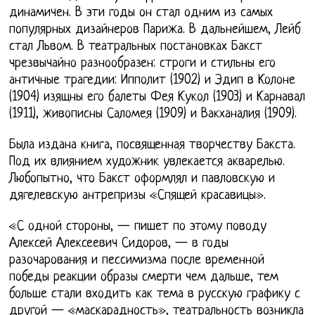
динамичен. В эти годы он стал одним из самых
популярных дизайнеров Парижа. В дальнейшем, Лейб
стал Львом. В театральных постановках Бакст
чрезвычайно разнообразен: строги и стильны его
античные трагедии: Ипполит (1902) и Эдип в Колоне
(1904) изящны его балеты Фея Кукол (1903) и Карнавал
(1911), живописны Саломея (1909) и Вакханалия (1909).
Была издана книга, посвященная творчеству Бакста.
Под их влиянием художник увлекается акварелью.
Любопытно, что Бакст оформлял и павловскую и
дягелевскую антрепризы «Спящей красавицы».
«С одной стороны, — пишет по этому поводу
Алексей Алексеевич Сидоров, — в годы
разочарования и пессимизма после временной
победы реакции образы смерти чем дальше, тем
больше стали входить как тема в русскую графику с
другой — «маскарадность», театральность возникла