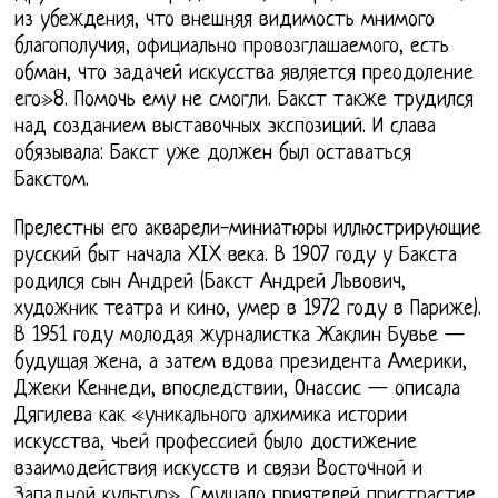
из убеждения, что внешняя видимость мнимого
благополучия, официально провозглашаемого, есть
обман, что задачей искусства является преодоление
его»8. Помочь ему не смогли. Бакст также трудился
над созданием выставочных экспозиций. И слава
обязывала: Бакст уже должен был оставаться
Бакстом.
Прелестны его акварели-миниатюры иллюстрирующие
русский быт начала XIX века. В 1907 году у Бакста
родился сын Андрей (Бакст Андрей Львович,
художник театра и кино, умер в 1972 году в Париже).
В 1951 году молодая журналистка Жаклин Бувье —
будущая жена, а затем вдова президента Америки,
Джеки Кеннеди, впоследствии, Онассис — описала
Дягилева как «уникального алхимика истории
искусства, чьей профессией было достижение
взаимодействия искусств и связи Восточной и
Западной культур». Смущало приятелей пристрастие