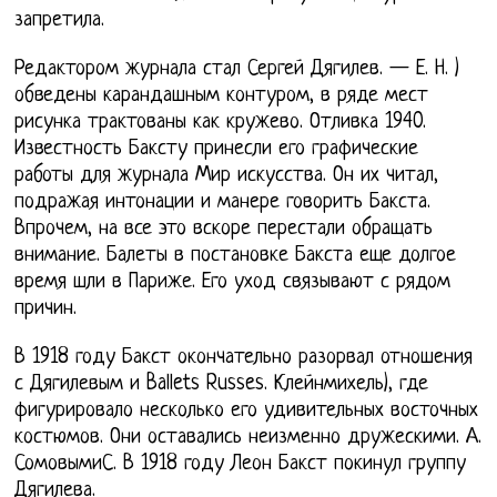
запретила.
Редактором журнала стал Сергей Дягилев. — Е. Н. )
обведены карандашным контуром, в ряде мест
рисунка трактованы как кружево. Отливка 1940.
Известность Баксту принесли его графические
работы для журнала Мир искусства. Он их читал,
подражая интонации и манере говорить Бакста.
Впрочем, на все это вскоре перестали обращать
внимание. Балеты в постановке Бакста еще долгое
время шли в Париже. Его уход связывают с рядом
причин.
В 1918 году Бакст окончательно разорвал отношения
с Дягилевым и Ballets Russes. Клейнмихель), где
фигурировало несколько его удивительных восточных
костюмов. Они оставались неизменно дружескими. А.
СомовымиС. В 1918 году Леон Бакст покинул группу
Дягилева.