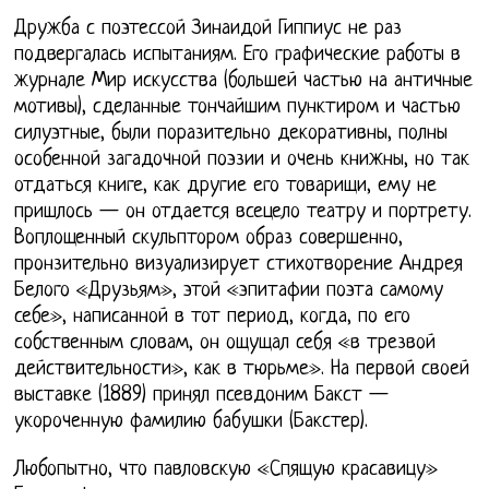
Дружба с поэтессой Зинаидой Гиппиус не раз
подвергалась испытаниям. Его графические работы в
журнале Мир искусства (большей частью на античные
мотивы), сделанные тончайшим пунктиром и частью
силуэтные, были поразительно декоративны, полны
особенной загадочной поэзии и очень книжны, но так
отдаться книге, как другие его товарищи, ему не
пришлось — он отдается всецело театру и портрету.
Воплощенный скульптором образ совершенно,
пронзительно визуализирует стихотворение Андрея
Белого «Друзьям», этой «эпитафии поэта самому
себе», написанной в тот период, когда, по его
собственным словам, он ощущал себя «в трезвой
действительности», как в тюрьме». На первой своей
выставке (1889) принял псевдоним Бакст —
укороченную фамилию бабушки (Бакстер).
Любопытно, что павловскую «Спящую красавицу»