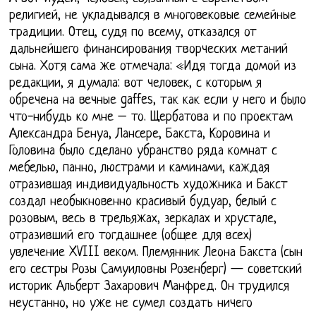
религией, не укладывался в многовековые семейные
традиции. Отец, судя по всему, отказался от
дальнейшего финансирования творческих метаний
сына. Хотя сама же отмечала: «Идя тогда домой из
редакции, я думала: вот человек, с которым я
обречена на вечные gaffes, так как если у него и было
что-нибудь ко мне – то. Щербатова и по проектам
Александра Бенуа, Лансере, Бакста, Коровина и
Головина было сделано убранство ряда комнат с
мебелью, панно, люстрами и каминами, каждая
отразившая индивидуальность художника и Бакст
создал необыкновенно красивый будуар, белый с
розовым, весь в трельяжах, зеркалах и хрустале,
отразивший его тогдашнее (общее для всех)
увлечение XVIII веком. Племянник Леона Бакста (сын
его сестры Розы Самуиловны Розенберг) — советский
историк Альберт Захарович Манфред. Он трудился
неустанно, но уже не сумел создать ничего