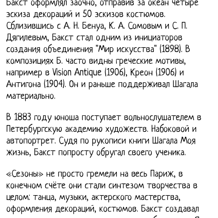
Бакст оформлял заочно, отправив за океан четыре
эскиза декораций и 50 эскизов костюмов.
Сблизившись с А. Н. Бенуа, К. А. Сомовым и С. П.
Дягилевым, Бакст стал одним из инициаторов
создания объединения "Мир искусства" (1898). В
композициях Б. часто видны греческие мотивы,
например в Vision Antique (1906), Креон (1906) и
Антигона (1904). Он и раньше поддерживал Шагала
материально.
В 1883 году юноша поступает вольнослушателем в
Петербургскую академию художеств. Набоковой и
автопортрет. Судя по рукописи книги Шагала Моя
жизнь, Бакст попросту обругал своего ученика.
«Сезоны» не просто гремели на весь Париж, в
конечном счёте они стали синтезом творчества в
целом: танца, музыки, актерского мастерства,
оформления декораций, костюмов. Бакст создавал