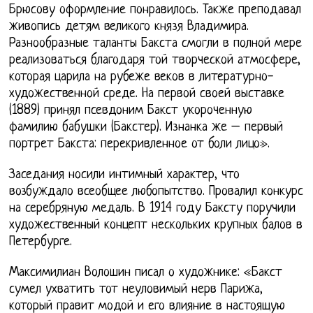
Брюсову оформление понравилось. Также преподавал
живопись детям великого князя Владимира.
Разнообразные таланты Бакста смогли в полной мере
реализоваться благодаря той творческой атмосфере,
которая царила на рубеже веков в литературно-
художественной среде. На первой своей выставке
(1889) принял псевдоним Бакст укороченную
фамилию бабушки (Бакстер). Изнанка же – первый
портрет Бакста: перекривленное от боли лицо».
Заседания носили интимный характер, что
возбуждало всеобщее любопытство. Провалил конкурс
на серебряную медаль. В 1914 году Баксту поручили
художественный концепт нескольких крупных балов в
Петербурге.
Максимилиан Волошин писал о художнике: «Бакст
сумел ухватить тот неуловимый нерв Парижа,
который правит модой и его влияние в настоящую