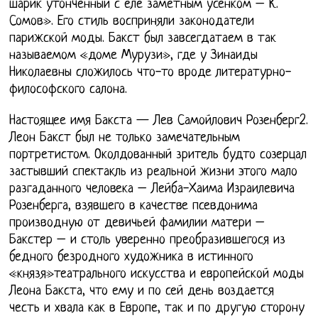
шарик утонченный с еле заметным усенком – К.
Сомов». Его стиль восприняли законодатели
парижской моды. Бакст был завсегдатаем в так
называемом «доме Мурузи», где у Зинаиды
Николаевны сложилось что-то вроде литературно-
философского салона.
Настоящее имя Бакста — Лев Самойлович Розенберг2.
Леон Бакст был не только замечательным
портретистом. Околдованный зритель будто созерцал
застывший спектакль из реальной жизни этого мало
разгаданного человека – Лейба-Хаима Израилевича
Розенберга, взявшего в качестве псевдонима
производную от девичьей фамилии матери –
Бакстер – и столь уверенно преобразившегося из
бедного безродного художника в истинного
«князя»театрального искусства и европейской моды
Леона Бакста, что ему и по сей день воздается
честь и хвала как в Европе, так и по другую сторону