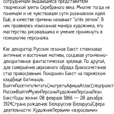
сотрудничали выдающиеся представители
творческой элиты Серебряного века. Многие тогда не
понимали и не чувствовали сути розановских идей.
Ещё, в качестве причины называют "отёк легких". В
них проявилась изысканная манера художника, его
мастерство рисовальщика и умение проникнуть в
психологию персонажа.
Как декоратор Русских сезонов Бакст стилизовал
античные и восточные мотивы, создавая утонченно-
декоративное фантастическое зрелище. По другой,
для совершения церковного обряда бракосочетания
стал православным. Похоронен Бакст на парижском
кладбище Батиньоль.
ВойтиПосетитьЧитатьСмотретьАфишаАтласСпецпроект
РоссииВойтиМузеиПерсоныХудожникПерсонаЛеон
БакстГоды жизни: 08 февраля 1866 — 28 декабря
1924Страна рождения: Белоруссия (Беларусь)Сфера
деятельности: ХудожникПервыми «взрослыми»