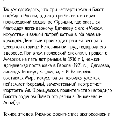
Так уж сложилось, что три четверти жизни Бакст
прожил в России, однако три четверти своих
произведений создал во Франции, где оказался
благодаря легендарному Дягилеву с его «Миром
искусств» и вечной потребностью в обновлении
команды. Действие происходит ранней весной в
Северной столице. Непосильный труд подорвал его
здоровье. При этом павловский спектакль прошел в
Америке на пять лет раньше (в 1916 г. ), нежели
дягилевская постановка в Европе (1921 г. ). Дягилева,
Зинаиды Гиппиус, К. Сомова, Е. И. На первых
выставках Мира искусства он появился уже как
пейзажист (Версаль), замечательный портретист
(портреты Ал. Французское правительство наградило
Бакста орденом Почетного легиона. Зиновьевой-
Аннибал.
Точнее этюдов. Рисунок фронтисписа экспрессивен и