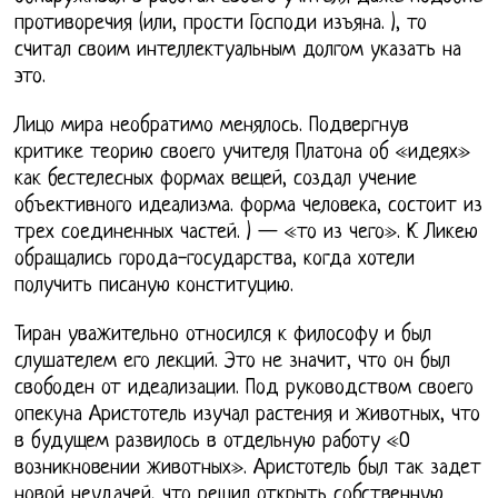
противоречия (или, прости Господи изъяна. ), то
считал своим интеллектуальным долгом указать на
это.
Лицо мира необратимо менялось. Подвергнув
критике теорию своего учителя Платона об «идеях»
как бестелесных формах вещей, создал учение
объективного идеализма. форма человека, состоит из
трех соединенных частей. ) — «то из чего». К Ликею
обращались города-государства, когда хотели
получить писаную конституцию.
Тиран уважительно относился к философу и был
слушателем его лекций. Это не значит, что он был
свободен от идеализации. Под руководством своего
опекуна Аристотель изучал растения и животных, что
в будущем развилось в отдельную работу «О
возникновении животных». Аристотель был так задет
новой неудачей, что решил открыть собственную