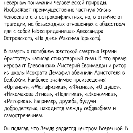
неверном понимании человеческой природы.
Изображает преимущественно частную жизнь
человека в его остроконфликтных, но, в отличие от
трагедии, не безысходных отношениях с обществом
или с собой («Бесприданница» Александра
Островского, «На дне» Максима Горького).
В память о погибшем жестокой смертью Гермии
Аристотель написал стихотворный гимн. В это время
иерофант Елевсинских Мистерий Евримедон и ритор
из школы Исократа Демофил обвинили Аристотеля в
безбожии. Наиболее значимые произведения:
«Органон», «Метафизика», «Физика», «О душе»,
«Никомахова Этика», «Политика», «Экономика»,
«Риторика». Например, дружба, будучи
добродетелью, находится между себялюбием и
самоотречением.
Он полагал, что Земля является центром Вселенной. В