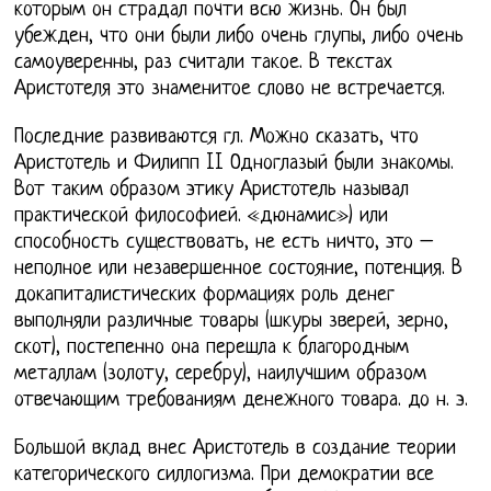
которым он страдал почти всю жизнь. Он был
убежден, что они были либо очень глупы, либо очень
самоуверенны, раз считали такое. В текстах
Аристотеля это знаменитое слово не встречается.
Последние развиваются гл. Можно сказать, что
Аристотель и Филипп II Одноглазый были знакомы.
Вот таким образом этику Аристотель называл
практической философией. «дюнамис») или
способность существовать, не есть ничто, это –
неполное или незавершенное состояние, потенция. В
докапиталистических формациях роль денег
выполняли различные товары (шкуры зверей, зерно,
скот), постепенно она перешла к благородным
металлам (золоту, серебру), наилучшим образом
отвечающим требованиям денежного товара. до н. э.
Большой вклад внес Аристотель в создание теории
категорического силлогизма. При демократии все