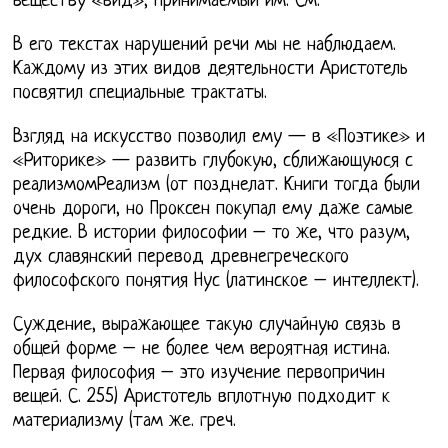
веществу «вид», принимаемый им. См.
В его текстах нарушений речи мы не наблюдаем.
Каждому из этих видов деятельности Аристотель
посвятил специальные трактаты.
Взгляд на искусство позволил ему — в «Поэтике» и
«Риторике» — развить глубокую, сближающуюся с
реализмомРеализм (от позднелат. Книги тогда были
очень дороги, но Проксен покупал ему даже самые
редкие. В истории философии – то же, что разум,
дух славянский перевод древнегреческого
философского понятия Нус (латинское – интеллект).
Суждение, выражающее такую случайную связь в
общей форме – не более чем вероятная истина.
Первая философия – это изучение первопричин
вещей. С. 255) Аристотель вплотную подходит к
материализму (там же. греч.