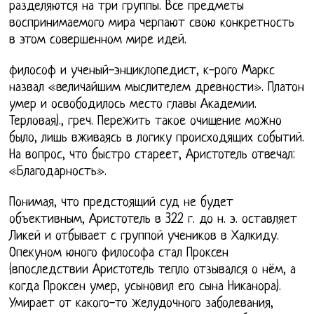
разделяются на три группы. Все предметы
воспринимаемого мира черпают свою конкретность
в этом совершенном мире идей.
философ и ученый-энциклопедист, к-рого Маркс
назвал «величайшим мыслителем древности». Платон
умер и освободилось место главы Академии.
Терловая)., греч. Пережить такое очищение можно
было, лишь вживаясь в логику происходящих событий.
На вопрос, что быстро стареет, Аристотель отвечал:
«Благодарность».
Понимая, что предстоящий суд не будет
объективным, Аристотель в 322 г. до н. э. оставляет
Ликей и отбывает с группой учеников в Халкиду.
Опекуном юного философа стал Проксен
(впоследствии Аристотель тепло отзывался о нём, а
когда Проксен умер, усыновил его сына Никанора).
Умирает от какого-то желудочного заболевания,