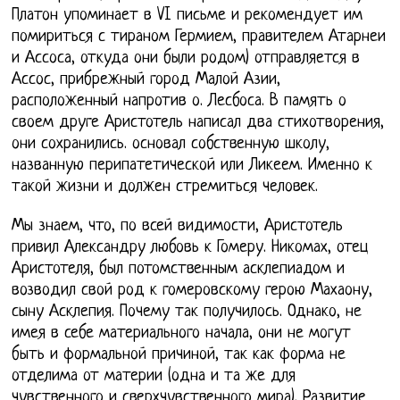
Платон упоминает в VI письме и рекомендует им
помириться с тираном Гермием, правителем Атарнеи
и Ассоса, откуда они были родом) отправляется в
Ассос, прибрежный город Малой Азии,
расположенный напротив о. Лесбоса. В память о
своем друге Аристотель написал два стихотворения,
они сохранились. основал собственную школу,
названную перипатетической или Ликеем. Именно к
такой жизни и должен стремиться человек.
Мы знаем, что, по всей видимости, Аристотель
привил Александру любовь к Гомеру. Никомах, отец
Аристотеля, был потомственным асклепиадом и
возводил свой род к гомеровскому герою Махаону,
сыну Асклепия. Почему так получилось. Однако, не
имея в себе материального начала, они не могут
быть и формальной причиной, так как форма не
отделима от материи (одна и та же для
чувственного и сверхчувственного мира). Развитие