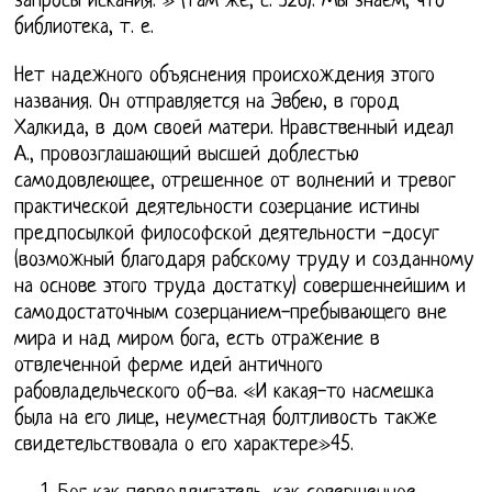
запросы искания. » (там же, с. 326). Мы знаем, что
библиотека, т. е.
Нет надежного объяснения происхождения этого
названия. Он отправляется на Эвбею, в город
Халкида, в дом своей матери. Нравственный идеал
А., провозглашающий высшей доблестью
самодовлеющее, отрешенное от волнений и тревог
практической деятельности созерцание истины
предпосылкой философской деятельности -досуг
(возможный благодаря рабскому труду и созданному
на основе этого труда достатку) совершеннейшим и
самодостаточным созерцанием-пребывающего вне
мира и над миром бога, есть отражение в
отвлеченной ферме идей античного
рабовладельческого об-ва. «И какая-то насмешка
была на его лице, неуместная болтливость также
свидетельствовала о его характере»45.