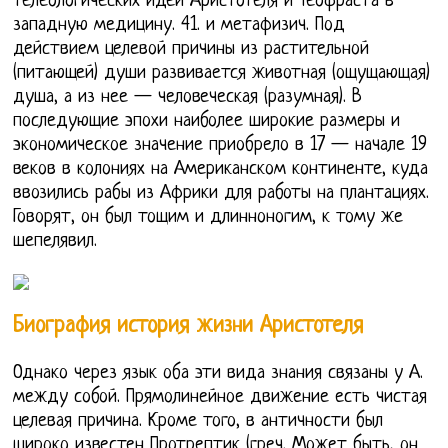
телеологических идей Аристотеля и Теофраста в
западную медицину. 41. и метафизич. Под
действием целевой причины из растительной
(питающей) души развивается животная (ощущающая)
душа, а из нее — человеческая (разумная). В
последующие эпохи наиболее широкие размеры и
экономическое значение приобрело в 17 — начале 19
веков в колониях на Американском континенте, куда
ввозились рабы из Африки для работы на плантациях.
Говорят, он был тощим и длинноногим, к тому же
шепелявил.
Биография история жизни Аристотеля
Однако через язык оба эти вида знания связаны у А.
между собой. Прямолинейное движение есть чистая
целевая причина. Кроме того, в античности был
широко известен Протрептик (греч. Может быть, он