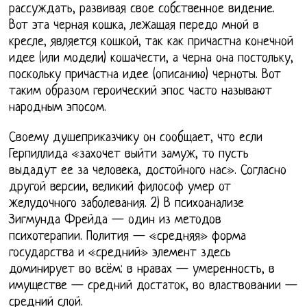
рассуждать, развивая свое собственное видение.
Вот эта черная кошка, лежащая передо мной в
кресле, является кошкой, так как причастна конечной
идее (или модели) кошачести, а черна она постольку,
поскольку причастна идее (описанию) черноты. Вот
таким образом героический эпос часто называют
народным эпосом.
Своему душеприказчику он сообщает, что если
Герпиллида «захочет выйти замуж, то пусть
выдадут ее за человека, достойного нас». Согласно
другой версии, великий философ умер от
желудочного заболевания. 2) В психоанализе
Зигмунда Фрейда — один из методов
психотерапии. Полития — «средняя» форма
государства и «средний» элемент здесь
доминирует во всём: в нравах — умеренность, в
имуществе — средний достаток, во властвовании —
средний слой.