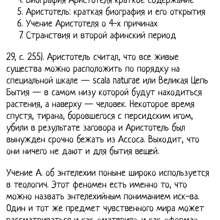
Биография Аристотеля краткое содержание
Аристотель: краткая биография и его открытия
Учение Аристотеля о 4-х причинах
Странствия и второй афинский период
29, с. 255). Аристотель считал, что все живые
существа можно расположить по порядку на
специальной шкале — scala naturae или Великая Цепь
Бытия — в самом низу которой будут находиться
растения, а наверху — человек. Некоторое время
спустя, тирана, боровшегося с персидским игом,
убили в результате заговора и Аристотель был
вынужден срочно бежать из Ассоса. Выходит, что
они ничего не дают и для бытия вещей.
Учение А. об энтелехии поныне широко используется
в теологич. Этот феномен есть именно то, что
можно назвать энтелехийным пониманием иск-ва.
Один и тот же предмет чувственного мира может