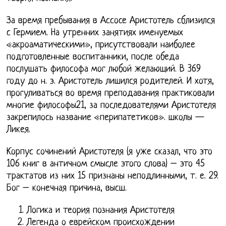
За время пребывания в Ассосе Аристотель сблизился
с Гермием. На утренних занятиях именуемых
«акроаматическими», присутствовали наиболее
подготовленные воспитанники, после обеда
послушать философа мог любой желающий. В 369
году до н. э. Аристотель лишился родителей. И хотя,
прогуливаться во время преподавания практиковали
многие философы21, за последователями Аристотеля
закрепилось название «перипатетиков». школы —
Ликея.
Корпус сочинений Аристотеля (я уже сказал, что это
106 книг в античном смысле этого слова) – это 45
трактатов из них 15 признаны неподлинными, т. е. 29.
Бог – конечная причина, высш.
Логика и теория познания Аристотеля
Легенда о еврейском происхождении