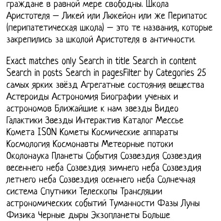
граждане в равной мере свободны. Школа
Аристотеля – Ликей или Люкейон или же Перипатос
(перипатетическая школа) – это те названия, которые
закрепились за школой Аристотеля в античности.
Exact matches only Search in title Search in content
Search in posts Search in pagesFilter by Categories 25
самых ярких звёзд Агрегатные состояния вещества
Астероиды Астрономия Биографии ученых и
астрономов Ближайшие к нам звезды Видео
Галактики Звезды Интерактив Каталог Мессье
Комета ISON Кометы Космические аппараты
Космология Космонавты Метеорные потоки
Околонаука Планеты События Созвездия Созвездия
весеннего неба Созвездия зимнего неба Созвездия
летнего неба Созвездия осеннего неба Солнечная
система Спутники Телескопы Трансляции
астрономических событий Туманности Фазы Луны
Физика Черные дыры Экзопланеты Больше