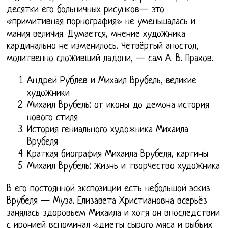
десятки его больничных рисунков— это
«примитивная порнография» не уменьшалась и
мания величия. Думается, мнение художника
кардинально не изменилось. Четвёртый апостол,
молитвенно сложивший ладони, — сам А. В. Прахов.
Андрей Рублев и Михаил Врубель, великие
художники
Михаил Врубель: от иконы до демона история
нового стиля
История гениального художника Михаила
Врубеля
Краткая биография Михаила Врубеля, картины
Михаил Врубель: жизнь и творчество художника
В его постоянной экспозиции есть небольшой эскиз
Врубеля — Муза. Елизавета Христиановна всерьёз
занялась здоровьем Михаила и хотя он впоследствии
с иронией вспоминал «диеты сырого мяса и рыбьих