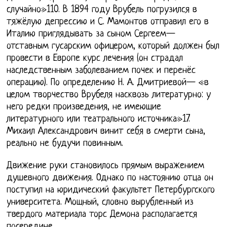
случайно»110. В 1894 году Врубель погрузился в
тяжёлую депрессию и С. Мамонтов отправил его в
Италию приглядывать за сыном Сергеем—
отставным гусарским офицером, который должен был
провести в Европе курс лечения (он страдал
наследственным заболеванием почек и перенёс
операцию). По определению Н. А. Дмитриевой— «в
целом творчество Врубеля насквозь литературно: у
него редки произведения, не имеющие
литературного или театрального источника»17.
Михаил Александрович винит себя в смерти сына,
реально не будучи повинным.
Движение руки становилось прямым выражением
душевного движения. Однако по настоянию отца он
поступил на юридический факультет Петербургского
университета. Мощный, словно вырубленный из
твердого материала торс Демона располагается
посередине.