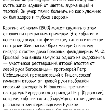
куста, запах идущий от цветов, дурманящий и
терпкий. Он умер тяжко больным, но как художник
он был здоров и глубоко здоров».
Картина «К ночи» (1900) может служить в этом
отношении прекрасным примером. Это событие в
конец подкосило как физическое, так и психическое
состояние живописца. Образ матери Спасителя
писался с гостьи дома Праховых, фельдшерицы М. Ф.
Ершовой (она вышла замуж за одного из художников
— участников реставрации), второй апостол от
левой руки Богородицы— протоиерей Пётр
(Лебединцев), преподававший в Ришельевской
гимназии вторым от правой руки изображён
киевский археолог В. И. Гошкевич, третьим—
настоятель Кирилловского прихода Пётр (Орловский),
который, собственно и обнаружил остатки древних
росписей и заинтересовал ими Русское