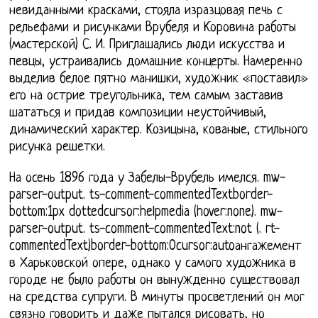
невиданными красками, стояла изразцовая печь с
рельефами и рисунками Врубеля и Коровина работы
(мастерской) С. И. Приглашались люди искусства и
певцы, устраивались домашние концерты. Намеренно
выделив белое пятно манишки, художник «поставил»
его на острие треугольника, тем самым заставив
шататься и придав композиции неустойчивый,
динамический характер. Козицына, кованые, стильного
рисунка решетки.
На осень 1896 года у Забелы-Врубель имелся. mw-
parser-output. ts-comment-commentedTextborder-
bottom:1px dottedcursor:helpmedia (hover:none). mw-
parser-output. ts-comment-commentedText:not (. rt-
commentedText)border-bottom:0cursor:autoангажемент
в Харьковской опере, однако у самого художника в
городе не было работы он вынужденно существовал
на средства супруги. В минуты просветлений он мог
связно говорить и даже пытался рисовать, но