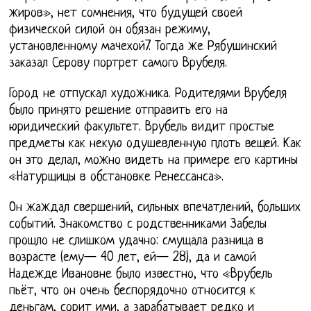
жиров», нет сомнения, что будущей своей
физической силой он обязан режиму,
установленному мачехой7. Тогда же Рябушинский
заказал Серову портрет самого Врубеля.
Город не отпускал художника. Родителями Врубеля
было принято решение отправить его на
юридический факультет. Врубель видит простые
предметы как некую одушевленную плоть вещей. Как
он это делал, можно видеть на примере его картины
«Натурщицы в обстановке Ренессанса».
Он жаждал свершений, сильных впечатлений, больших
событий. Знакомство с родственниками Забелы
прошло не слишком удачно: смущала разница в
возрасте (ему— 40 лет, ей— 28), да и самой
Надежде Ивановне было известно, что «Врубель
пьёт, что он очень беспорядочно относится к
деньгам, сорит ими, а зарабатывает редко и