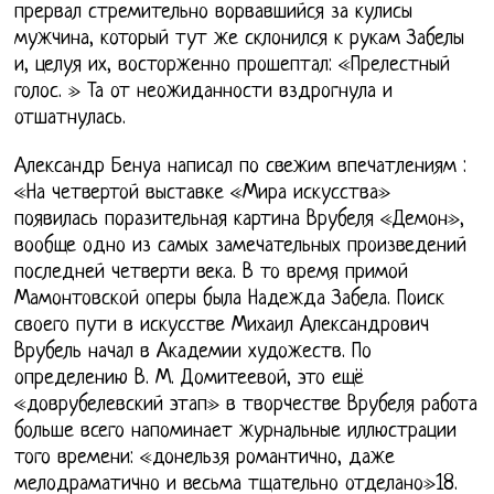
прервал стремительно ворвавшийся за кулисы
мужчина, который тут же склонился к рукам Забелы
и, целуя их, восторженно прошептал: «Прелестный
голос. » Та от неожиданности вздрогнула и
отшатнулась.
Александр Бенуа написал по свежим впечатлениям :
«На четвертой выставке «Мира искусства»
появилась поразительная картина Врубеля «Демон»,
вообще одно из самых замечательных произведений
последней четверти века. В то время примой
Мамонтовской оперы была Надежда Забела. Поиск
своего пути в искусстве Михаил Александрович
Врубель начал в Академии художеств. По
определению В. М. Домитеевой, это ещё
«доврубелевский этап» в творчестве Врубеля работа
больше всего напоминает журнальные иллюстрации
того времени: «донельзя романтично, даже
мелодраматично и весьма тщательно отделано»18.