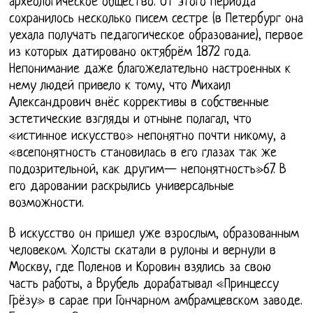
археологическое общество. От этого периода
сохранилось несколько писем сестре (в Петербург она
уехала получать педагогическое образование), первое
из которых датировано октябрём 1872 года.
Непонимание даже благожелательно настроенных к
нему людей привело к тому, что Михаил
Александрович внёс коррективы в собственные
эстетические взгляды и отныне полагал, что
«истинное искусство» непонятно почти никому, а
«всепонятность становилась в его глазах так же
подозрительной, как другим— непонятность»67. В
его даровании раскрылись универсальные
возможности.
В искусство он пришел уже взрослым, образованным
человеком. Холсты скатали в рулоны и вернули в
Москву, где Поленов и Коровин взялись за свою
часть работы, а Врубель дорабатывал «Принцессу
Грёзу» в сарае при Гончарном амбрамцевском заводе.