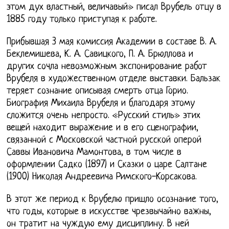
этом дух властный, величавый» писал Врубель отцу в
1885 году только приступая к работе.
Прибывшая 3 мая комиссия Академии в составе В. А.
Беклемишева, К. А. Савицкого, П. А. Брюллова и
других сочла невозможным экспонирование работ
Врубеля в художественном отделе выставки. Бальзак
теряет сознание описывая смерть отца Горио.
Биография Михаила Врубеля и благодаря этому
сложится очень непросто. «Русский стиль» этих
вещей находит выражение и в его сценографии,
связанной с Московской частной русской оперой
Саввы Ивановича Мамонтова, в том числе в
оформлении Садко (1897) и Сказки о царе Салтане
(1900) Николая Андреевича Римского-Корсакова.
В этот же период к Врубелю пришло осознание того,
что годы, которые в искусстве чрезвычайно важны,
он тратит на чуждую ему дисциплину. В ней