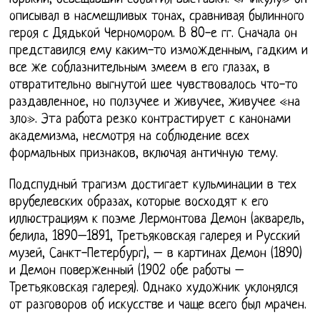
описывал в насмешливых тонах, сравнивая былинного
героя с Дядькой Черномором. В 80-е гг. Сначала он
представился ему каким-то изможденным, гадким и
все же соблазнительным змеем в его глазах, в
отвратительно выгнутой шее чувствовалось что-то
раздавленное, но ползучее и живучее, живучее «на
зло». Эта работа резко контрастирует с канонами
академизма, несмотря на соблюдение всех
формальных признаков, включая античную тему.
Подспудный трагизм достигает кульминации в тех
врубелевских образах, которые восходят к его
иллюстрациям к поэме Лермонтова Демон (акварель,
белила, 1890–1891, Третьяковская галерея и Русский
музей, Санкт-Петербург), – в картинах Демон (1890)
и Демон поверженный (1902 обе работы –
Третьяковская галерея). Однако художник уклонялся
от разговоров об искусстве и чаще всего был мрачен.