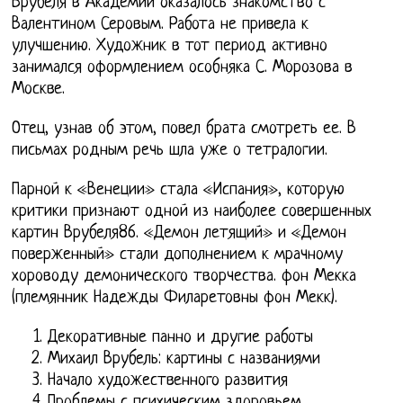
Врубеля в Академии оказалось знакомство с
Валентином Серовым. Работа не привела к
улучшению. Художник в тот период активно
занимался оформлением особняка С. Морозова в
Москве.
Отец, узнав об этом, повел брата смотреть ее. В
письмах родным речь шла уже о тетралогии.
Парной к «Венеции» стала «Испания», которую
критики признают одной из наиболее совершенных
картин Врубеля86. «Демон летящий» и «Демон
поверженный» стали дополнением к мрачному
хороводу демонического творчества. фон Мекка
(племянник Надежды Филаретовны фон Мекк).
Декоративные панно и другие работы
Михаил Врубель: картины с названиями
Начало художественного развития
Проблемы с психическим здоровьем