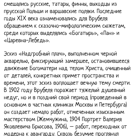
смешались русские, татары, финны, выходцы из
прусской Польши и варшавские поляки. Последние
годы XIX века ознаменовались для Врубеля
обращением к сказочно-мифологическим сюжетам,
среди которых выделялись «Богатырь», «Пан» и
«Царевна-Лебедь».
Эскиз «Надгробный плач», выполненном черной
акварелью, фиксирующий замершее, остановившееся
движение Богоматери над телом Христа, очищенный
от деталей, конкретных примет пространства и
времени, этот эскиз воплощает вечную тему смерти.
В 1902 году Врубеля поражает тяжелый душевный
недуг, но и в поздний свой период (проведенный в
основном в частных клиниках Москвы и Петербурга)
он создает немало работ, отмеченных изысканным
мастерством (Жемчужина, 1904 Портрет Валерия
Яковлевича Брюсова, 1906), – работ, переходных от
модерна к авангарду. Сквозь безумие проглянул