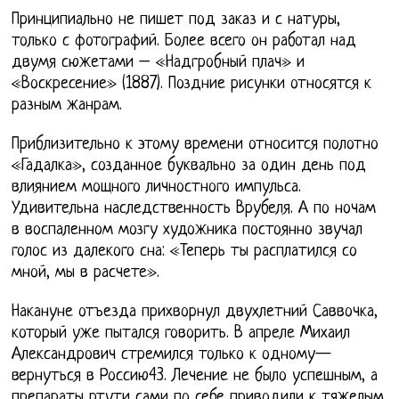
Принципиально не пишет под заказ и с натуры,
только с фотографий. Более всего он работал над
двумя сюжетами – «Надгробный плач» и
«Воскресение» (1887). Поздние рисунки относятся к
разным жанрам.
Приблизительно к этому времени относится полотно
«Гадалка», созданное буквально за один день под
влиянием мощного личностного импульса.
Удивительна наследственность Врубеля. А по ночам
в воспаленном мозгу художника постоянно звучал
голос из далекого сна: «Теперь ты расплатился со
мной, мы в расчете».
Накануне отъезда прихворнул двухлетний Саввочка,
который уже пытался говорить. В апреле Михаил
Александрович стремился только к одному—
вернуться в Россию43. Лечение не было успешным, а
препараты ртути сами по себе приводили к тяжелым