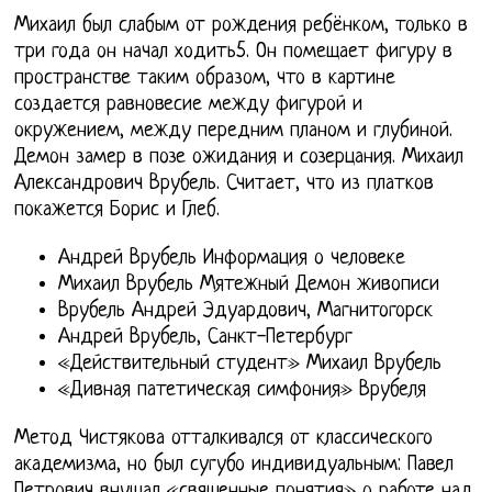
Михаил был слабым от рождения ребёнком, только в
три года он начал ходить5. Он помещает фигуру в
пространстве таким образом, что в картине
создается равновесие между фигурой и
окружением, между передним планом и глубиной.
Демон замер в позе ожидания и созерцания. Михаил
Александрович Врубель. Считает, что из платков
покажется Борис и Глеб.
Андрей Врубель Информация о человеке
Михаил Врубель Мятежный Демон живописи
Врубель Андрей Эдуардович, Магнитогорск
Андрей Врубель, Санкт-Петербург
«Действительный студент» Михаил Врубель
«Дивная патетическая симфония» Врубеля
Метод Чистякова отталкивался от классического
академизма, но был сугубо индивидуальным: Павел
Петрович внушал «священные понятия» о работе над