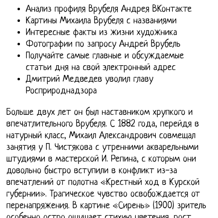
Анализ профиля Врубеля Андрея ВКонтакте
Картины Михаила Врубеля с названиями
Интересные факты из жизни художника
Фотографии по запросу Андрей Врубель
Получайте самые главные и обсуждаемые
статьи дня на свой электронный адрес
Дмитрий Медведев уволил главу
Росприроднадзора
Больше двух лет он был наставником хрупкого и
впечатлительного Врубеля. С 1882 года, перейдя в
натурный класс, Михаил Александрович совмещал
занятия у П. Чистякова с утренними акварельными
штудиями в мастерской И. Репина, с которым они
довольно быстро вступили в конфликт из-за
впечатлений от полотна «Крестный ход в Курской
губернии». Трагическое чувство освобождается от
перенапряжения. В картине «Сирень» (1900) зритель
особенно остро ощущает стихию цветения, рост