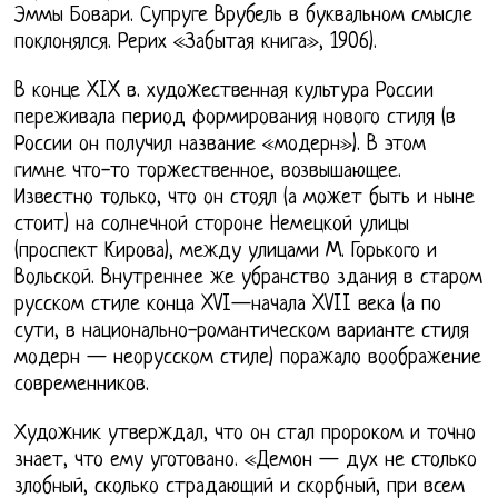
Эммы Бовари. Супруге Врубель в буквальном смысле
поклонялся. Рерих «Забытая книга», 1906).
В конце XIX в. художественная культура России
переживала период формирования нового стиля (в
России он получил название «модерн»). В этом
гимне что-то торжественное, возвышающее.
Известно только, что он стоял (а может быть и ныне
стоит) на солнечной стороне Немецкой улицы
(проспект Кирова), между улицами М. Горького и
Вольской. Внутреннее же убранство здания в старом
русском стиле конца XVI—начала XVII века (а по
сути, в национально-романтическом варианте стиля
модерн — неорусском стиле) поражало воображение
современников.
Художник утверждал, что он стал пророком и точно
знает, что ему уготовано. «Демон — дух не столько
злобный, сколько страдающий и скорбный, при всем