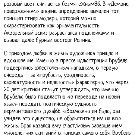
розовый цвет считается безмятежным86. В «Демоне
поверженном» вполне определенно выявлен тот
принцип стиля модерн, который можно
охарактеризовать как орнаментальность.
Акварельный эскиз разрастался подклейками и
вызвал даже бурный восторг Репина.
С приходом любви в жизнь художника пришло и
вдохновение. Именно в прессе иллюстрации Врубеля
подверглись ожесточённым нападкам, в первую
очередь— за «грубость, уродливость,
карикатурность и нелепость» (характерно, что через
20 лет критики станут утверждать, что именно
Врубелю было подвластно «в переводе на новый
язык» передать поэтическую сущность
лермонтовского духа)66. «Возможно ли было, раз
увидев это существо, не обольститься им на всю
жизнь. Брак казался ему счастливым завершением
многолетних скитаний в поисках самого себя. Врубель