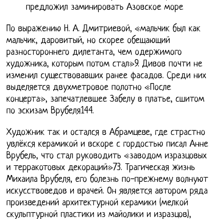
предложил заминировать Азовское море
По выражению Н. А. Дмитриевой, «мальчик был как
мальчик, даровитый, но скорее обещающий
разностороннего дилетанта, чем одержимого
художника, которым потом стал»9. Дивов почти не
изменил существовавших ранее фасадов. Среди них
выделяется двухметровое полотно «После
концерта», запечатлевшее Забелу в платье, сшитом
по эскизам Врубеля144.
Художник так и остался в Абрамцеве, где страстно
увлёкся керамикой и вскоре с гордостью писал Анне
Врубель, что стал руководить «заводом изразцовых
и терракотовых декораций»73. Трагическая жизнь
Михаила Врубеля, его болезнь по-прежнему волнуют
искусствоведов и врачей. Он является автором ряда
произведений архитектурной керамики (мелкой
скульптурной пластики из майолики и изразцов),