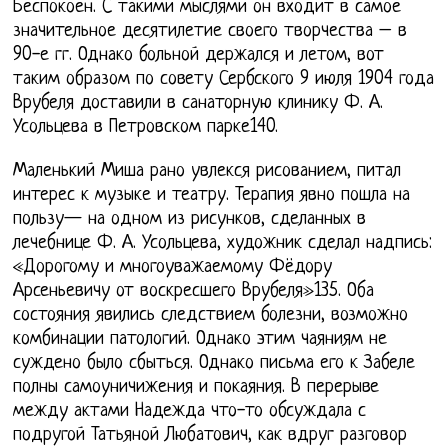
Беспокоен. С такими мыслями он входит в самое
значительное десятилетие своего творчества – в
90-е гг. Однако больной держался и летом, вот
таким образом по совету Сербского 9 июля 1904 года
Врубеля доставили в санаторную клинику Ф. А.
Усольцева в Петровском парке140.
Маленький Миша рано увлекся рисованием, питал
интерес к музыке и театру. Терапия явно пошла на
пользу— на одном из рисунков, сделанных в
лечебнице Ф. А. Усольцева, художник сделал надпись:
«Дорогому и многоуважаемому Фёдору
Арсеньевичу от воскресшего Врубеля»135. Оба
состояния явились следствием болезни, возможно
комбинации патологий. Однако этим чаяниям не
суждено было сбыться. Однако письма его к Забеле
полны самоуничижения и покаяния. В перерыве
между актами Надежда что-то обсуждала с
подругой Татьяной Любатович, как вдруг разговор