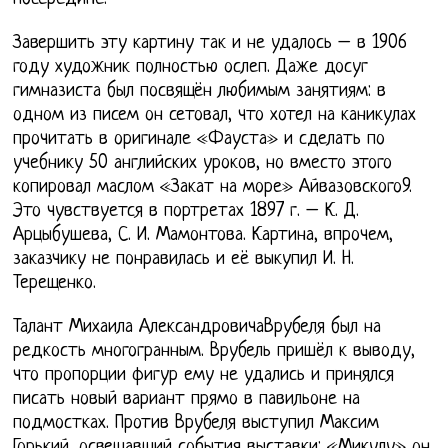
Завершить эту картину так и не удалось – в 1906
году художник полностью ослеп. Даже досуг
гимназиста был посвящён любимым занятиям: в
одном из писем он сетовал, что хотел на каникулах
прочитать в оригинале «Фауста» и сделать по
учебнику 50 английских уроков, но вместо этого
копировал маслом «Закат на море» Айвазовского9.
Это чувствуется в портретах 1897 г. – К. Д.
Арцыбушева, С. И. Мамонтова. Картина, впрочем,
заказчику не понравилась и её выкупил И. Н.
Терещенко.
Талант Михаила АлександровичаВрубеля был на
редкость многогранным. Врубель пришёл к выводу,
что пропорции фигур ему не удались и принялся
писать новый вариант прямо в павильоне на
подмостках. Против Врубеля выступил Максим
Горький, освещавший события выставки: «Микулу» он