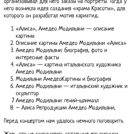
организовывал для него заказы на портреты. Тогда у
него возникла идея создания «храма Красоты», для
которого он разработал мотив кариатид.
«Алиса», Амедео Модильяни — описание
картины
Описание картины Амедео Модильяни «Алиса»
Амедео Модильяни: биография, фото и
интересные факты
«Алиса» — картина итальянского художника
Амедео Модильяни
Модильяни АмедеоКартины и биография
Амедео Модильяни — итальянский художник и
скульптор
Амедео Модильяни: гений-шлимазл
– Алиса Репродукции Амедео Модильяни,
Перед концертом нам удалось немного поговорить.