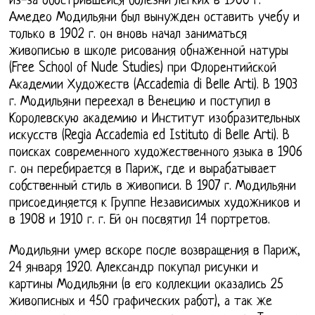
из-за обострившейся болезни легких в 1900 г.
Амедео Модильяни был вынужден оставить учебу и
только в 1902 г. он вновь начал заниматься
живописью в школе рисования обнаженной натуры
(Free School of Nude Studies) при Флорентийской
Академии Художеств (Accademia di Belle Arti). В 1903
г. Модильяни переехал в Венецию и поступил в
Королевскую академию и Институт изобразительных
искусств (Regia Accademia ed Istituto di Belle Arti). В
поисках современного художественного языка в 1906
г. он перебирается в Париж, где и вырабатывает
собственный стиль в живописи. В 1907 г. Модильяни
присоединяется к Группе Независимых художников и
в 1908 и 1910 г. г. Ей он посвятил 14 портретов.
Модильяни умер вскоре после возвращения в Париж,
24 января 1920. Александр покупал рисунки и
картины Модильяни (в его коллекции оказались 25
живописных и 450 графических работ), а так же