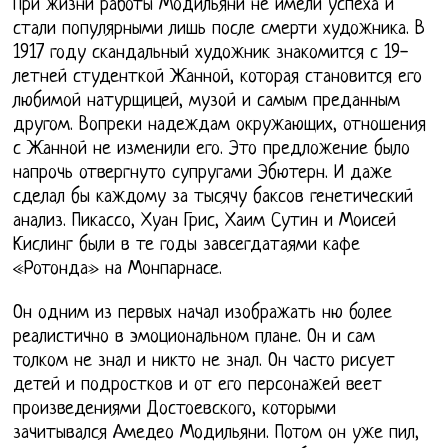
При жизни работы Модильяни не имели успеха и
стали популярными лишь после смерти художника. В
1917 году скандальный художник знакомится с 19-
летней студенткой Жанной, которая становится его
любимой натурщицей, музой и самым преданным
другом. Вопреки надеждам окружающих, отношения
с Жанной не изменили его. Это предложение было
напрочь отвергнуто супругами Эбютерн. И даже
сделал бы каждому за тысячу баксов генетический
анализ. Пикассо, Хуан Грис, Хаим Сутин и Моисей
Кислинг были в те годы завсегдатаями кафе
«Ротонда» на Монпарнасе.
Он одним из первых начал изображать ню более
реалистично в эмоциональном плане. Он и сам
толком не знал и никто не знал. Он часто рисует
детей и подростков и от его персонажей веет
произведениями Достоевского, которыми
зачитывался Амедео Модильяни. Потом он уже пил,