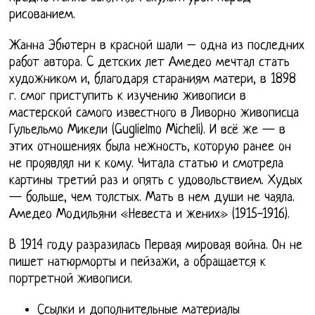
рисованием.
Жанна Эбютерн в красной шали – одна из последних
работ автора. C детских лет Амедео мечтал стать
художником и, благодаря стараниям матери, в 1898
г. смог приступить к изучению живописи в
мастерской самого известного в Ливорно живописца
Гульельмо Микели (Guglielmo Micheli). И всё же — в
этих отношениях была нежность, которую ранее он
не проявлял ни к кому. Читала статью и смотрела
картины третий раз и опять с удовольствием. Худых
— больше, чем толстых. Мать в нем души не чаяла.
Амедео Модильяни «Невеста и жених» (1915-1916).
В 1914 году разразилась Первая мировая война. Он не
пишет натюрморты и пейзажи, а обращается к
портретной живописи.
Ссылки и дополнительные материалы