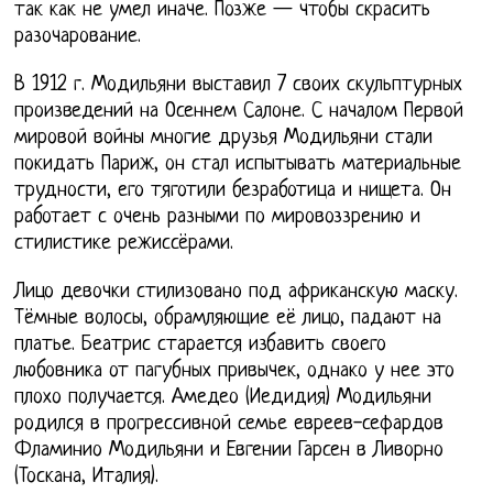
так как не умел иначе. Позже — чтобы скрасить
разочарование.
В 1912 г. Модильяни выставил 7 своих скульптурных
произведений на Осеннем Салоне. С началом Первой
мировой войны многие друзья Модильяни стали
покидать Париж, он стал испытывать материальные
трудности, его тяготили безработица и нищета. Он
работает с очень разными по мировоззрению и
стилистике режиссёрами.
Лицо девочки стилизовано под африканскую маску.
Тёмные волосы, обрамляющие её лицо, падают на
платье. Беатрис старается избавить своего
любовника от пагубных привычек, однако у нее это
плохо получается. Амедео (Иедидия) Модильяни
родился в прогрессивной семье евреев-сефардов
Фламинио Модильяни и Евгении Гарсен в Ливорно
(Тоскана, Италия).