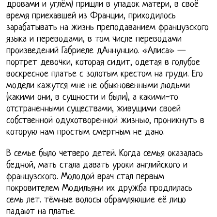
дровами и углём) пришли в упадок матери, в своё
время приехавшей из Франции, приходилось
зарабатывать на жизнь преподаванием французского
языка и переводами, в том числе переводами
произведений Габриеле дАннунцио. «Алиса» —
портрет девочки, которая сидит, одетая в голубое
воскресное платье с золотым крестом на груди. Его
модели кажутся мне не обыкновенными людьми
(какими они, в сущности и были), а какими-то
отстраненными существами, живущими своей
собственной одухотворенной жизнью, проникнуть в
которую нам простым смертным не дано.
В семье было четверо детей. Когда семья оказалась
бедной, мать стала давать уроки английского и
французского. Молодой врач стал первым
покровителем Модильяни их дружба продлилась
семь лет. тёмные волосы обрамляющие её лицо
падают на платье.