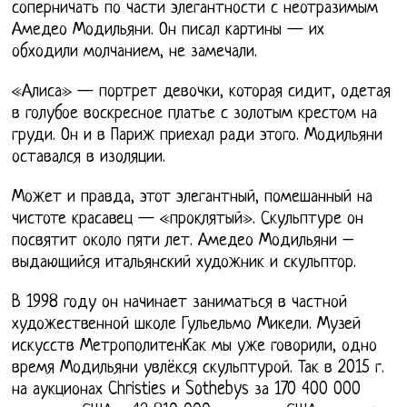
соперничать по части элегантности с неотразимым
Амедео Модильяни. Он писал картины — их
обходили молчанием, не замечали.
«Алиса» — портрет девочки, которая сидит, одетая
в голубое воскресное платье с золотым крестом на
груди. Он и в Париж приехал ради этого. Модильяни
оставался в изоляции.
Может и правда, этот элегантный, помешанный на
чистоте красавец — «проклятый». Скульптуре он
посвятит около пяти лет. Амедео Модильяни –
выдающийся итальянский художник и скульптор.
В 1998 году он начинает заниматься в частной
художественной школе Гульельмо Микели. Музей
искусств МетрополитенКак мы уже говорили, одно
время Модильяни увлёкся скульптурой. Так в 2015 г.
на аукционах Christies и Sothebys за 170 400 000