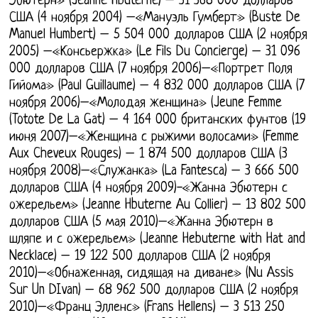
Эбютерн» (Jeanne Hbuterne) – 31 368 000 долларов
США (4 ноября 2004) –«Мануэль Гумберт» (Buste De
Manuel Humbert) – 5 504 000 долларов США (2 ноября
2005) –«Консьержка» (Le Fils Du Concierge) – 31 096
000 долларов США (7 ноября 2006)–«Портрет Поля
Гийома» (Paul Guillaume) – 4 832 000 долларов США (7
ноября 2006)–«Молодая женщина» (Jeune Femme
(Totote De La Gat) – 4 164 000 британских фунтов (19
июня 2007)–«Женщина с рыжими волосами» (Femme
Aux Cheveux Rouges) – 1 874 500 долларов США (3
ноября 2008)–«Служанка» (La Fantesca) – 3 666 500
долларов США (4 ноября 2009)-«Жанна Эбютерн с
ожерельем» (Jeanne Hbuterne Au Collier) – 13 802 500
долларов США (5 мая 2010)–«Жанна Эбютерн в
шляпе и с ожерельем» (Jeanne Hebuterne with Hat and
Necklace) – 19 122 500 долларов США (2 ноября
2010)–«Обнаженная, сидящая на диване» (Nu Assis
Sur Un DIvan) – 68 962 500 долларов США (2 ноября
2010)–«Франц Элленс» (Frans Hellens) – 3 513 250