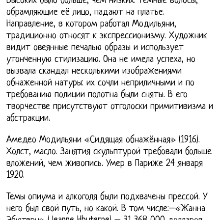
Высоких было больше, чем низких. Тёмные волосы,
обрамляющие её лицо, падают на платье.
Направление, в котором работал Модильяни,
традиционно относят к экспрессионизму. Художник
видит овеянные печалью образы и использует
утонченную стилизацию. Она не имела успеха, но
вызвала скандал несколькими изображениями
обнаженной натуры: их сочли неприличными и по
требованию полиции полотна были сняты. В его
творчестве присутствуют отголоски примитивизма и
абстракции.
Амедео Модильяни «Сидящая обнажённая» (1916).
Холст, масло. Занятия скульптурой требовали больше
вложений, чем живопись. Умер в Париже 24 января
1920.
Темы опиума и алкоголя были подхвачены прессой. У
него был свой путь, но какой. В том числе:–«Жанна