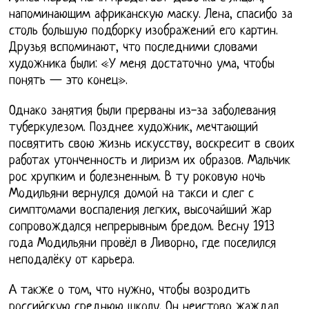
напоминающим африканскую маску. Лена, спасибо за
столь большую подборку изображений его картин.
Друзья вспоминают, что последними словами
художника были: «У меня достаточно ума, чтобы
понять — это конец».
Однако занятия были прерваны из-за заболевания
туберкулезом. Позднее художник, мечтающий
посвятить свою жизнь искусству, воскресит в своих
работах утонченность и лиризм их образов. Мальчик
рос хрупким и болезненным. В ту роковую ночь
Модильяни вернулся домой на такси и слег с
симптомами воспаления легких, высочайший жар
сопровождался непрерывным бредом. Весну 1913
года Модильяни провёл в Ливорно, где поселился
неподалёку от карьера.
А также о том, что нужно, чтобы возродить
российскую среднюю школу. Он неистово жаждал