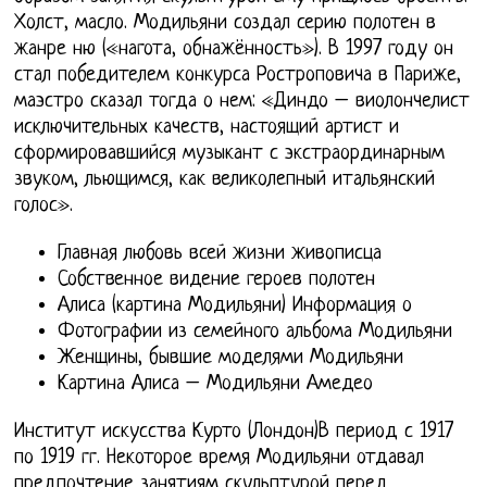
Холст, масло. Модильяни создал серию полотен в
жанре ню («нагота, обнажённость»). В 1997 году он
стал победителем конкурса Ростроповича в Париже,
маэстро сказал тогда о нем: «Диндо – виолончелист
исключительных качеств, настоящий артист и
сформировавшийся музыкант с экстраординарным
звуком, льющимся, как великолепный итальянский
голос».
Главная любовь всей жизни живописца
Собственное видение героев полотен
Алиса (картина Модильяни) Информация о
Фотографии из семейного альбома Модильяни
Женщины, бывшие моделями Модильяни
Картина Алиса – Модильяни Амедео
Институт искусства Курто (Лондон)В период с 1917
по 1919 гг. Некоторое время Модильяни отдавал
предпочтение занятиям скульптурой перед