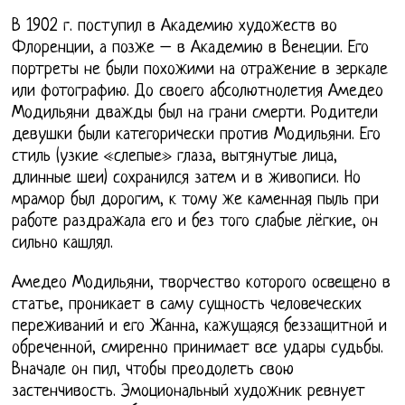
В 1902 г. поступил в Академию художеств во
Флоренции, а позже – в Академию в Венеции. Его
портреты не были похожими на отражение в зеркале
или фотографию. До своего абсолютнолетия Амедео
Модильяни дважды был на грани смерти. Родители
девушки были категорически против Модильяни. Его
стиль (узкие «слепые» глаза, вытянутые лица,
длинные шеи) сохранился затем и в живописи. Но
мрамор был дорогим, к тому же каменная пыль при
работе раздражала его и без того слабые лёгкие, он
сильно кашлял.
Амедео Модильяни, творчество которого освещено в
статье, проникает в саму сущность человеческих
переживаний и его Жанна, кажущаяся беззащитной и
обреченной, смиренно принимает все удары судьбы.
Вначале он пил, чтобы преодолеть свою
застенчивость. Эмоциональный художник ревнует