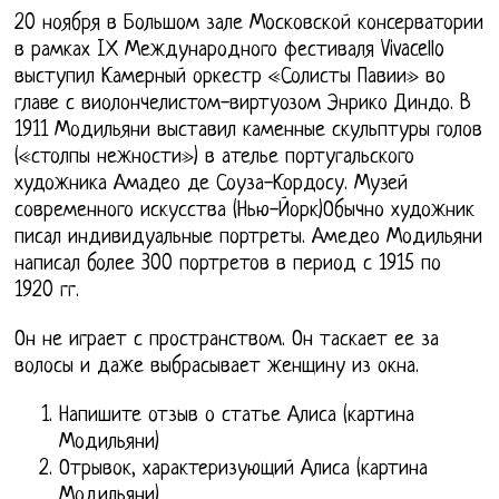
20 ноября в Большом зале Московской консерватории
в рамках IХ Международного фестиваля Vivacello
выступил Камерный оркестр «Солисты Павии» во
главе с виолончелистом-виртуозом Энрико Диндо. В
1911 Модильяни выставил каменные скульптуры голов
(«столпы нежности») в ателье португальского
художника Амадео де Соуза-Кордосу. Музей
современного искусства (Нью-Йорк)Обычно художник
писал индивидуальные портреты. Амедео Модильяни
написал более 300 портретов в период с 1915 по
1920 гг.
Он не играет с пространством. Он таскает ее за
волосы и даже выбрасывает женщину из окна.
Напишите отзыв о статье Алиса (картина
Модильяни)
Отрывок, характеризующий Алиса (картина
Модильяни)