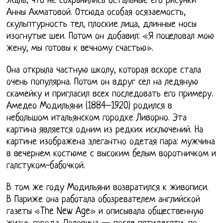
Жаль, что не сохранились остальные его рисунки
Анны Ахматовой. Отсюда особая осязаемость,
скульптурность тел, плоские лица, длинные носы
изогнутые шеи. Потом он добавил: «Я поцеловал мою
жену, мы готовы к вечному счастью».
Она открыла частную школу, которая вскоре стала
очень популярна. Потом он вдруг сел на ледяную
скамейку и пригласил всех последовать его примеру.
Амедео Модильяни (1884–1920) родился в
небольшом итальянском городке Ливорно. Эта
картина является одним из редких исключений. На
картине изображена элегантно одетая пара: мужчина
в вечернем костюме с высоким белым воротничком и
галстуком-бабочкой.
В том же году Модильяни возвратился к живописи.
В Париже она работала обозревателем английской
газеты «The New Age» и описывала общественную