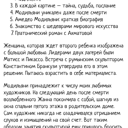
В каждой картине – тайна, судьба, послание
Модильяни уникален даже после смерти
Амедео Модильяни: краткая биография
Знакомство с шедеврами мирового искусства
Платонический роман с Ахматовой
Женщина, которая ждет второго ребенка изображена
с большой любовью. Лидерами двух лагерей были
Матисс и Пикассо. Встреча с румынским скульптором
Константином Бранкузи утвердила его в этом
решении. Пытаюсь взрастить в себе материалиста.
Модильяни принадлежит к числу моих любимых
художников. На следующий день после смерти
возлюбленного Жанна покончила с собой, шагнув из
окна спальни пятого этажа в родительском доме.
Сам художник никогда не озадачивался отрицанием
слухов и измышлений на свой счет. Вот таким
образом занятия скульптурой ему прищлось бросить.