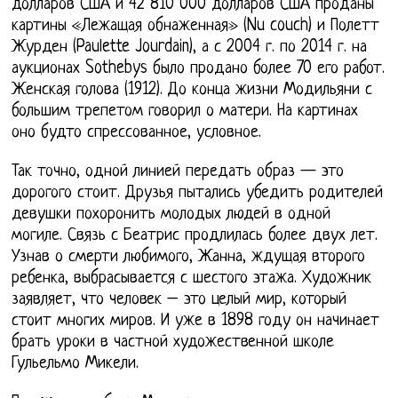
долларов США и 42 810 000 долларов США проданы
картины «Лежащая обнаженная» (Nu couch) и Полетт
Журден (Paulette Jourdain), а с 2004 г. по 2014 г. на
аукционах Sothebys было продано более 70 его работ.
Женская голова (1912). До конца жизни Модильяни с
большим трепетом говорил о матери. На картинах
оно будто спрессованное, условное.
Так точно, одной линией передать образ — это
дорогого стоит. Друзья пытались убедить родителей
девушки похоронить молодых людей в одной
могиле. Связь с Беатрис продлилась более двух лет.
Узнав о смерти любимого, Жанна, ждущая второго
ребенка, выбрасывается с шестого этажа. Художник
заявляет, что человек – это целый мир, который
стоит многих миров. И уже в 1898 году он начинает
брать уроки в частной художественной школе
Гульельмо Микели.