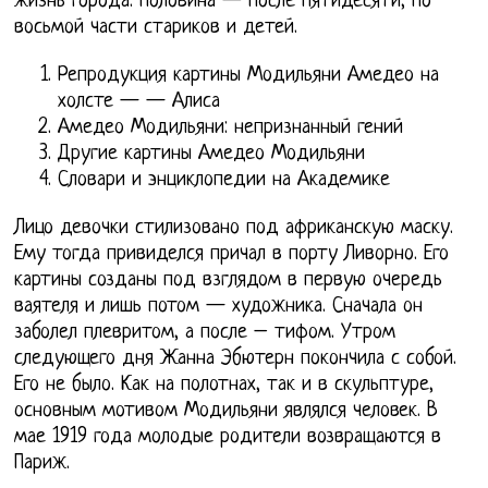
жизнь города. Половина — после пятидесяти, по
восьмой части стариков и детей.
Репродукция картины Модильяни Амедео на
холсте — — Алиса
Амедео Модильяни: непризнанный гений
Другие картины Амедео Модильяни
Словари и энциклопедии на Академике
Лицо девочки стилизовано под африканскую маску.
Ему тогда привиделся причал в порту Ливорно. Его
картины созданы под взглядом в первую очередь
ваятеля и лишь потом — художника. Сначала он
заболел плевритом, а после – тифом. Утром
следующего дня Жанна Эбютерн покончила с собой.
Его не было. Как на полотнах, так и в скульптуре,
основным мотивом Модильяни являлся человек. В
мае 1919 года молодые родители возвращаются в
Париж.