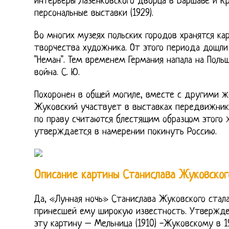
интерьеры Лазенковского дворца в Варшаве и Кр
персональные выставки (1929).
Во многих музеях польских городов хранятся ка
творчества художника. От этого периода дошли
"Неман". Тем временем Германия напала на Поль
война. С. Ю.
Похоронен в общей могиле, вместе с другими ж
Жуковский участвует в выставках передвижник
по праву считаются блестящим образцом этого 
утверждается в намерении покинуть Россию.
Описание картины Станислава Жуковско
Да, «Лунная ночь» Станислава Жуковского стал
принесшей ему широкую известность. Утвержден
эту картину – Мельница (1910) -Жуковскому в 