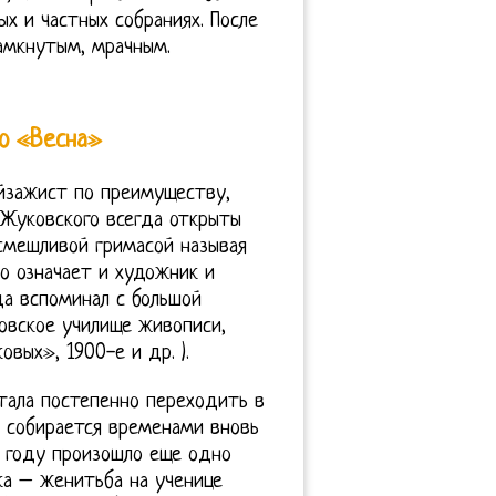
ых и частных собраниях. После
амкнутым, мрачным.
о «Весна»
ейзажист по преимуществу,
 Жуковского всегда открыты
асмешливой гримасой называя
о означает и художник и
да вспоминал с большой
ковское училище живописи,
вых», 1900-е и др. ).
стала постепенно переходить в
, собирается временами вновь
7 году произошло еще одно
ка – женитьба на ученице