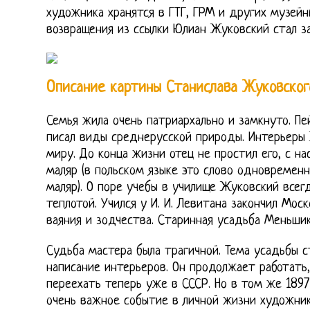
художника хранятся в ГТГ, ГРМ и других музейн
возвращения из ссылки Юлиан Жуковский стал з
Описание картины Станислава Жуковског
Семья жила очень патриархально и замкнуто. П
писал виды среднерусской природы. Интерьеры
миру. До конца жизни отец не простил его, с н
маляр (в польском языке это слово одновременн
маляр). О поре учебы в училище Жуковский всег
теплотой. Учился у И. И. Левитана закончил Мос
ваяния и зодчества. Старинная усадьба Меньшико
Судьба мастера была трагичной. Тема усадьбы 
написание интерьеров. Он продолжает работать
переехать теперь уже в СССР. Но в том же 189
очень важное событие в личной жизни художни