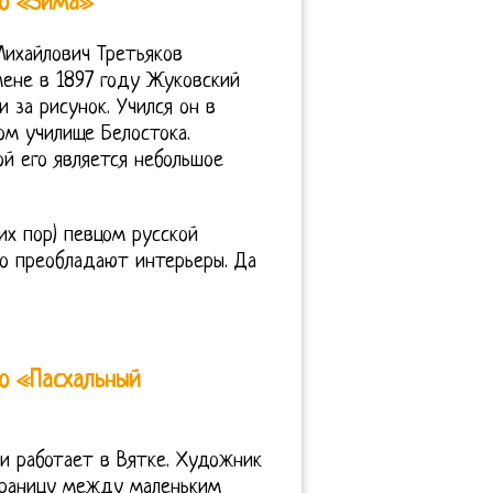
го «Зима»
Михайлович Третьяков
амене в 1897 году Жуковский
 за рисунок. Учился он в
ом училище Белостока.
ой его является небольшое
их пор) певцом русской
го преобладают интерьеры. Да
о «Пасхальный
и работает в Вятке. Художник
 границу между маленьким