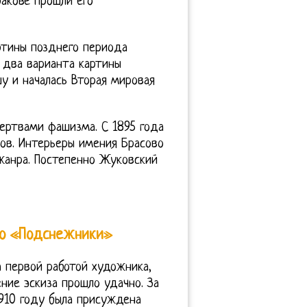
акове прошли его
ртины позднего периода
 два варианта картины
шу и началась Вторая мировая
ертвами фашизма. С 1895 года
ов. Интерьеры имения Брасово
жанра. Постепенно Жуковский
го «Подснежники»
а первой работой художника,
ие эскиза прошло удачно. За
1910 году была присуждена