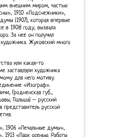
шим внешним миром, частью
есны», 1910 «Подснежники»,
 думы (1907), которая впервые
е в 1908 году, вызвала
ро. За нее он получил
 художника. Жуковский много
ства или какая-то
ме заставляли художника
мому для него мотиву.
ъединение «Изограф».
чи, Гродненская губ.,
шавы, Польша) – русский
я представитель русской
етия.
е», 1906 «Печальные думы»,
, 1913 «Парк осенью. Работы