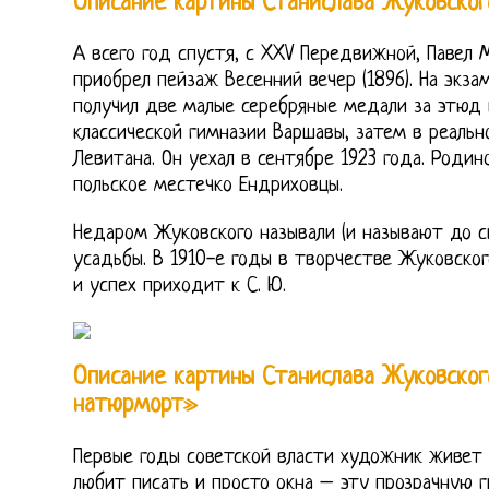
Описание картины Станислава Жуковско
А всего год спустя, с XXV Передвижной, Павел 
приобрел пейзаж Весенний вечер (1896). На экз
получил две малые серебряные медали за этюд и
классической гимназии Варшавы, затем в реальн
Левитана. Он уехал в сентябре 1923 года. Родин
польское местечко Ендриховцы.
Недаром Жуковского называли (и называют до с
усадьбы. В 1910-е годы в творчестве Жуковско
и успех приходит к С. Ю.
Описание картины Станислава Жуковског
натюрморт»
Первые годы советской власти художник живет 
любит писать и просто окна – эту прозрачную