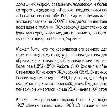
домашним миром, созданным человеком и боль
которого он является («Первые предвестники в
«Праздник весны», обе 1911). Картина Печальные
экспонировалась на XXXVI Передвижной выставк
восхищение публики. Жуковскому достаточно ско
большую серебряную медаль и звание классного
путешествовал по России, Украине.
Может быть, что-то касающееся его раннего дет
генетическая память об утраченном уютном до
обращаться к этому излюбленному и неисчерпае
Поленова (1892-1898). Работы С. Ю. Входил в об
Станислав Юлианович Жуковский (1873, Ендрихови
Российская империя – 1944, Прушково, близ Вар
художник польского происхождения. Выдающийс
пейзажной живописи конца XIX -начала XX стол
В 1932 г. эмигрировал в Польшу. Осень в усадьб
1907 «Цветы последние», 1908 «В старой аллее»