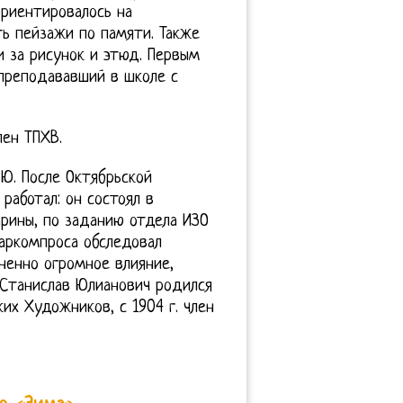
риентировалось на
ть пейзажи по памяти. Также
 за рисунок и этюд. Первым
 преподававший в школе с
лен ТПХВ.
 Ю. После Октябрьской
аботал: он состоял в
арины, по заданию отдела ИЗО
Наркомпроса обследовал
ненно огромное влияние,
 Станислав Юлианович родился
ких Художников, с 1904 г. член