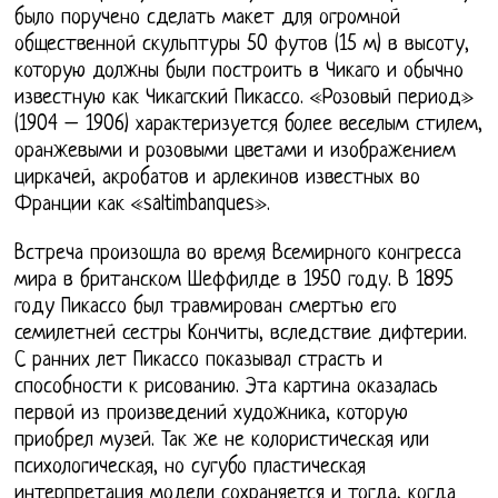
было поручено сделать макет для огромной
общественной скульптуры 50 футов (15 м) в высоту,
которую должны были построить в Чикаго и обычно
известную как Чикагский Пикассо. «Розовый период»
(1904 – 1906) характеризуется более веселым стилем,
оранжевыми и розовыми цветами и изображением
циркачей, акробатов и арлекинов известных во
Франции как «saltimbanques».
Встреча произошла во время Всемирного конгресса
мира в британском Шеффилде в 1950 году. В 1895
году Пикассо был травмирован смертью его
семилетней сестры Кончиты, вследствие дифтерии.
С ранних лет Пикассо показывал страсть и
способности к рисованию. Эта картина оказалась
первой из произведений художника, которую
приобрел музей. Так же не колористическая или
психологическая, но сугубо пластическая
интерпретация модели сохраняется и тогда, когда