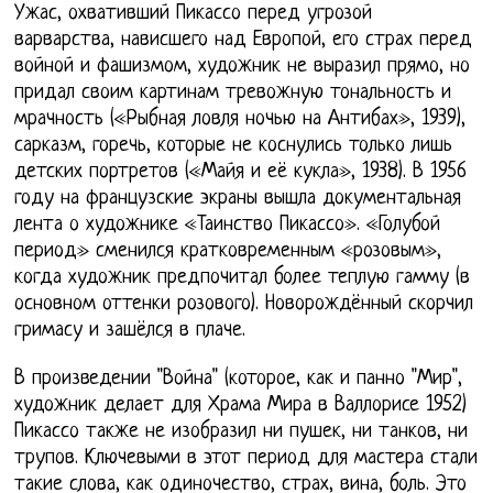
Ужас, охвативший Пикассо перед угрозой
варварства, нависшего над Европой, его страх перед
войной и фашизмом, художник не выразил прямо, но
придал своим картинам тревожную тональность и
мрачность («Рыбная ловля ночью на Антибах», 1939),
сарказм, горечь, которые не коснулись только лишь
детских портретов («Майя и её кукла», 1938). В 1956
году на французские экраны вышла документальная
лента о художнике «Таинство Пикассо». «Голубой
период» сменился кратковременным «розовым»,
когда художник предпочитал более теплую гамму (в
основном оттенки розового). Новорождённый скорчил
гримасу и зашёлся в плаче.
В произведении "Война" (которое, как и панно "Мир",
художник делает для Храма Мира в Валлорисе 1952)
Пикассо также не изобразил ни пушек, ни танков, ни
трупов. Ключевыми в этот период для мастера стали
такие слова, как одиночество, страх, вина, боль. Это