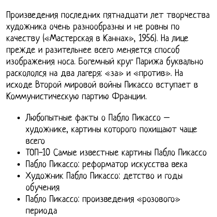
Произведения последних пятнадцати лет творчества
художника очень разнообразны и не ровны по
качеству («Мастерская в Каннах», 1956). На лице
прежде и разительнее всего меняется способ
изображения носа. Богемный круг Парижа буквально
раскололся на два лагеря: «за» и «против». На
исходе Второй мировой войны Пикассо вступает в
Коммунистическую партию Франции.
Любопытные факты о Пабло Пикассо –
художнике, картины которого похищают чаще
всего
ТОП-10 Самые известные картины Пабло Пикассо
Пабло Пикассо: реформатор искусства века
Художник Пабло Пикассо: детство и годы
обучения
Пабло Пикассо: произведения «розового»
периода