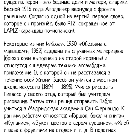
существ. Герои—это бедные дети и матери, старики.
Весной 1916 года Аполлинер вернулся с фронта
раненным. Согласно одной из версий, первое слово,
которое он произнёс, было PIZ, сокращенное от
LAPIZ (карандаш по-испански).
Некоторые из них («Коза», 1950 «Обезьяна с
малышом», 1952) сделаны из случайных материалов
(брюхо козы выполнено из старой корзины) и
относятся к шедеврам техники ассамбляжа.
приложение 1), с которой он не расставался в
течение всей жизни. Здесь он учится в местной
школе искусств (1894 – 1895). Учился рисовать
Пикассо у своего отца, который был учителем
рисования. Затем отец решил отправить Пабло
учиться в Мадридскую академию Сан Фернандо. К
ранним работам относятся: «Горшок, бокал и книга»,
«Купание», «Букет цветов в сером кувшине», «Хлеб
и ваза с фруктами на столе» и т. д. В полотнах