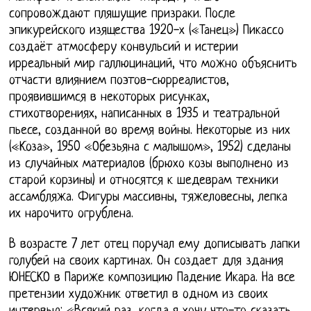
сопровождают пляшущие призраки. После
эпикурейского изящества 1920-х («Танец») Пикассо
создаёт атмосферу конвульсий и истерии
ирреальный мир галлюцинаций, что можно объяснить
отчасти влиянием поэтов-сюрреалистов,
проявившимся в некоторых рисунках,
стихотворениях, написанных в 1935 и театральной
пьесе, созданной во время войны. Некоторые из них
(«Коза», 1950 «Обезьяна с малышом», 1952) сделаны
из случайных материалов (брюхо козы выполнено из
старой корзины) и относятся к шедеврам техники
ассамбляжа. Фигуры массивны, тяжеловесны, лепка
их нарочито огрублена.
В возрасте 7 лет отец поручал ему дописывать лапки
голубей на своих картинах. Он создает для здания
ЮНЕСКО в Париже композицию Падение Икара. На все
претензии художник ответил в одном из своих