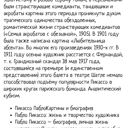
золотистому и розово-серому тонам, а персонажами
были странствующие комедианты, танцовщики и
акробаты картины этого периода проникнуты духом
трагического одиночества обездоленных,
романтической жизни странствующих комедиантов
(«Семья акробатов с обезьяной», 1905). В 1901 году
была также написана картина «Любительница
абсента». Во многих его произведениях 1930-х гг. В
1911 году осенью художник расстается с Фернандой,
т. к. Грандиозный скандал 18 мая 1917 года,
состоявшийся на премьере (и единственном
представлении) этого балета в театре Шатле немало
способствовал подъёму популярности Пикассо в
широких кругах парижского бомонда. Аналитический
кубизм.
Пикассо ПаблоКартины и биография
Пабло Пикассо: жизнь и творчество художника
Пабло Пикассо – биография, личная жизнь