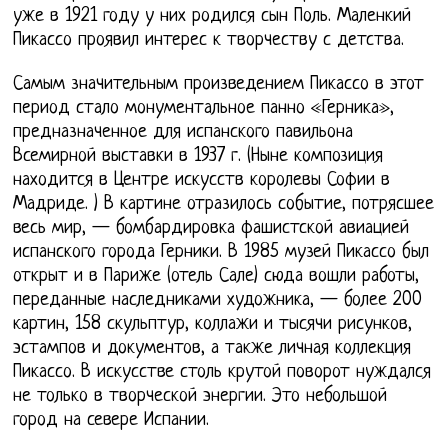
уже в 1921 году у них родился сын Поль. Маленкий
Пикассо проявил интерес к творчеству с детства.
Самым значительным произведением Пикассо в этот
период стало монументальное панно «Герника»,
предназначенное для испанского павильона
Всемирной выставки в 1937 г. (Ныне композиция
находится в Центре искусств королевы Софии в
Мадриде. ) В картине отразилось событие, потрясшее
весь мир, — бомбардировка фашистской авиацией
испанского города Герники. В 1985 музей Пикассо был
открыт и в Париже (отель Сале) сюда вошли работы,
переданные наследниками художника, — более 200
картин, 158 скульптур, коллажи и тысячи рисунков,
эстампов и документов, а также личная коллекция
Пикассо. В искусстве столь крутой поворот нуждался
не только в творческой энергии. Это небольшой
город на севере Испании.