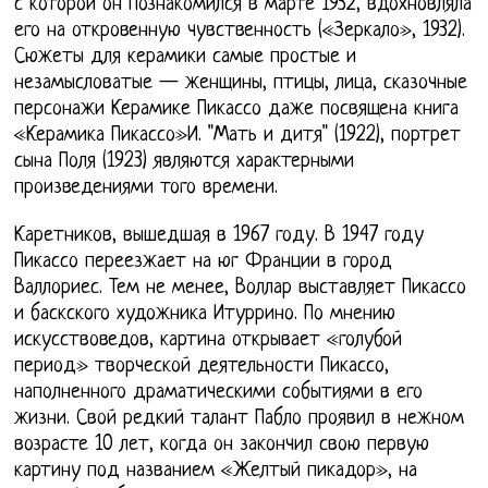
с которой он познакомился в марте 1932, вдохновляла
его на откровенную чувственность («Зеркало», 1932).
Сюжеты для керамики самые простые и
незамысловатые — женщины, птицы, лица, сказочные
персонажи Керамике Пикассо даже посвящена книга
«Керамика Пикассо»И. "Мать и дитя" (1922), портрет
сына Поля (1923) являются характерными
произведениями того времени.
Каретников, вышедшая в 1967 году. В 1947 году
Пикассо переезжает на юг Франции в город
Валлориес. Тем не менее, Воллар выставляет Пикассо
и баскского художника Итуррино. По мнению
искусствоведов, картина открывает «голубой
период» творческой деятельности Пикассо,
наполненного драматическими событиями в его
жизни. Свой редкий талант Пабло проявил в нежном
возрасте 10 лет, когда он закончил свою первую
картину под названием «Желтый пикадор», на