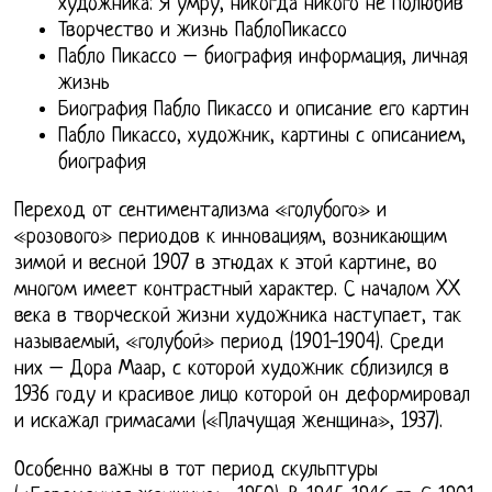
художника: Я умру, никогда никого не полюбив
Творчество и жизнь ПаблоПикассо
Пабло Пикассо – биография информация, личная
жизнь
Биография Пабло Пикассо и описание его картин
Пабло Пикассо, художник, картины с описанием,
биография
Переход от сентиментализма «голубого» и
«розового» периодов к инновациям, возникающим
зимой и весной 1907 в этюдах к этой картине, во
многом имеет контрастный характер. С началом XX
века в творческой жизни художника наступает, так
называемый, «голубой» период (1901-1904). Среди
них – Дора Маар, с которой художник сблизился в
1936 году и красивое лицо которой он деформировал
и искажал гримасами («Плачущая женщина», 1937).
Особенно важны в тот период скульптуры