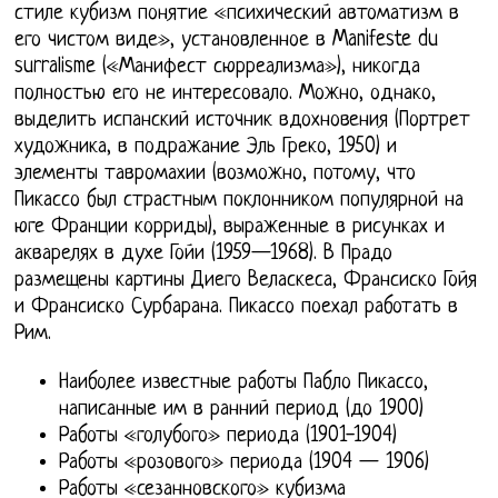
стиле кубизм понятие «психический автоматизм в
его чистом виде», установленное в Manifeste du
surralisme («Манифест сюрреализма»), никогда
полностью его не интересовало. Можно, однако,
выделить испанский источник вдохновения (Портрет
художника, в подражание Эль Греко, 1950) и
элементы тавромахии (возможно, потому, что
Пикассо был страстным поклонником популярной на
юге Франции корриды), выраженные в рисунках и
акварелях в духе Гойи (1959—1968). В Прадо
размещены картины Диего Веласкеса, Франсиско Гойя
и Франсиско Сурбарана. Пикассо поехал работать в
Рим.
Наиболее известные работы Пабло Пикассо,
написанные им в ранний период (до 1900)
Работы «голубого» периода (1901-1904)
Работы «розового» периода (1904 — 1906)
Работы «сезанновского» кубизма