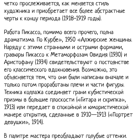
четко прослеживается, как меняется стиль
художника и приобретает все более абстрактные
черты к концу периода (1918-1919 годы).
Работа Пикассо, помимо всего прочего, полна
драматизма. По Курбе», 1950 «Алжирские женщины.
Наряду с этими странными и острыми формами,
гравюры Пикассо к Метаморфозам Овидия (1930) и
Аристофану (1934) свидетельствуют о постоянстве
его классического вдохновения. Возможно, это
объясняется тем, что они были написаны вначале и
только потом проработаны плечи и части фигуры.
Техника коллажа соединяет грани кубистической
призмы в большие плоскости («Гитара и скрипка»,
1913) или передает в спокойной и юмористической
манере открытия, сделанные в 1910—1913 («Портрет
девушки», 1914).
В палитре мастера преобладают голубые оттенки.