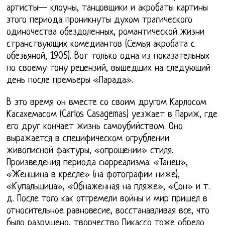
артисты— клоуны, танцовщики и акробаты картины
этого периода проникнуты духом трагического
одиночества обездоленных, романтической жизни
странствующих комедиантов (Семья акробата с
обезьяной, 1905). Вот только одна из показательных
по своему тону рецензий, вышедших на следующий
день после премьеры «Парада».
В это время он вместе со своим другом Карлосом
Касахемасом (Carlos Casagemas) уезжает в Париж, где
его друг кончает жизнь самоубийством. Оно
выражается в специфическом огрублении
живописной фактуры, «опрощении» стиля.
Произведения периода сюрреализма: «Танец»,
«Женщина в кресле» (на фотографии ниже),
«Купальщица», «Обнаженная на пляже», «Сон» и т.
д. После того как отгремели войны и мир пришел в
относительное равновесие, восстанавливая все, что
было разрушено, творчество Пикассо тоже обрело