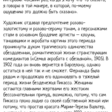
интервью: «Всякий раз, когда я хочу что-то сказать,
я говорю в той манере, в которой, по-моему
ощущению это должно быть сказано».
Художник отдавал предпочтение розово-
золотистому и розово-серому тонам, а персонажами
стали в основном бродячие артисты – клоуны,
танцовщики и акробаты картины этого периода
проникнуты духом трагического одиночества
обездоленных, романтической жизни странствующих
комедиантов («Семья акробата с обезьяной», 1905). В
1902 года он вновь вернется в Барселону, однако
остаться в ней так и не сможет. Фернанда была
рядом и продолжала его вдохновлять в тяжелый
период жизни безденежья Пикассо. Женщины
остаются главными жертвами его жестоких
бессознательных причуд, возможно, потому, что сам
Пикассо плохо ладил со своей собственной женой или
потому, что простая красота Марии-Терезы Вальтер,