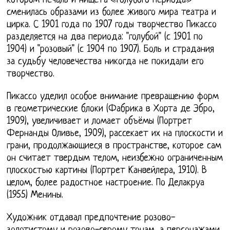
котором печаль и нищета «голубого периода»
сменилась образами из более живого мира театра и
цирка. С 1901 года по 1907 годы творчество Пикассо
разделяется на два периода: "голубой" (с 1901 по
1904) и "розовый" (с 1904 по 1907). Боль и страдания
за судьбу человечества никогда не покидали его
творчество.
Пикассо уделил особое внимание превращению форм
в геометрические блоки (Фабрика в Хорта де Эбро,
1909), увеличивает и ломает объёмы (Портрет
Фернанды Оливье, 1909), рассекает их на плоскости и
грани, продолжающиеся в пространстве, которое сам
он считает твердым телом, неизбежно ограниченным
плоскостью картины (Портрет Канвейлера, 1910). В
целом, более радостное настроение. По Делакруа
(1955) Менины.
Художник отдавал предпочтение розово-