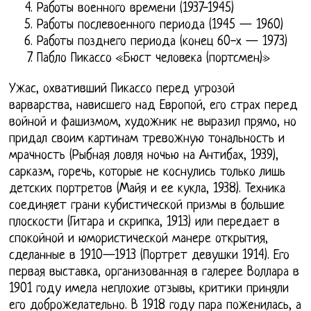
Работы военного времени (1937-1945)
Работы послевоенного периода (1945 — 1960)
Работы позднего периода (конец 60-х — 1973)
Пабло Пикассо «Бюст человека (портсмен)»
Ужас, охвативший Пикассо перед угрозой
варварства, нависшего над Европой, его страх перед
войной и фашизмом, художник не выразил прямо, но
придал своим картинам тревожную тональность и
мрачность (Рыбная ловля ночью на Антибах, 1939),
сарказм, горечь, которые не коснулись только лишь
детских портретов (Майя и ее кукла, 1938). Техника
соединяет грани кубистической призмы в большие
плоскости (Гитара и скрипка, 1913) или передает в
спокойной и юмористической манере открытия,
сделанные в 1910—1913 (Портрет девушки 1914). Его
первая выставка, организованная в галерее Воллара в
1901 году имела неплохие отзывы, критики приняли
его доброжелательно. В 1918 году пара поженилась, а