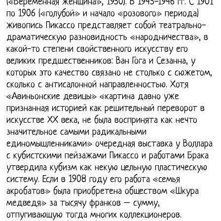
(«Беременная женщина», 1950). В 1945-1946 гг. С 1901
по 1906 («голубой» и начало «розового» периода)
живопись Пикассо представляет собой театрально-
драматическую разновидность «народничества», в
какой-то степени свойственного искусству его
великих предшественников: Ван Гога и Сезанна, у
которых это качество связано не столько с сюжетом,
сколько с антисалонной направленностью. Хотя
«Авиньонские девицы» «картина давно уже
признанная историей как решительный переворот в
искусстве ХХ века, не была воспринята как нечто
значительное самыми радикальными
единомышленниками» очередная выставка у Воллара
с кубистскими пейзажами Пикассо и работами Брака
утвердила кубизм как некую цельную пластическую
систему. Если в 1908 году его работа «семья
акробатов» была приобретена обществом «Шкура
медведя» за тысячу франков – сумму,
отпугивающую тогда многих коллекционеров.