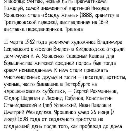
Я вообще считаю, нельзя быть прагматиками.
Пожалуй, самой знаменитой картиной Николая
Ярошенко стала «Всюду жизнь» (1888, хранится в
Третьяковской галерее), выставленная на 16-й
выставке передвижников. Трепова.
11 марта 1962 года усилиями художника Владимира
Секлюцкого в «Белой Вилле» в Кисловодске открыли
дом-музей Н. А. Ярошенко. Северный Кавказ для
большинства жителей средней полосы был тогда
краем неизведанным. К ним стали приезжать
многочисленные друзья и гости – писатели, артисты,
ученые, часто бывавшие в Петербурге на
«ярошенковских субботах», – Сергей Рахманинов,
Федор Шаляпин и Леонид Собинов, Константин
Станиславский и Глеб Успенский, Иван Павлов и
Дмитрий Менделеев. Ярошенко умер 26 июня (7
июля) 1898 года от сердечного приступа на
следующий день после того, как пробежал до дома