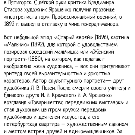
в Пятигорск. С лёгкой руки критика Владимира
Стасова художник Ярошенко получил прозвище
«портретиста гор». Профессиональный военный, в
1892 г. вышел в отставку в чине генерал-майора.
Вот небольшой этюд «Старый еврей» (1896), картина
«Мальчик» (1892), для которой с удовольствием
позировал соседский мальчишка или «Женский
портрет» (1880), на котором, как полагают
изображена жена художника, – все они притягивают
зрителя своей выразительностью и яркостью
характеров. Автор скульптурного портрета— друг
художника Л. В. Позен. После смерти своего учителя и
близкого друга И. Н. Крамского Н. А. Ярошенко
возглавил «Товарищество передвижных выставок» и
стал духовным центром кружка передовых
художников и деятелей искусства, а его
петербургская квартира – художественным салоном
и местом встреч друзей и единомышленников. За