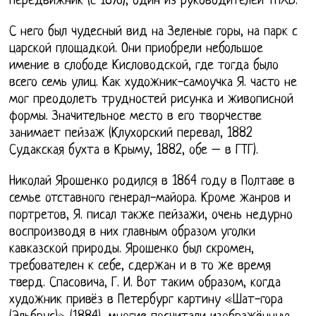
Передвижник (с 1876), один из руководителей ТПХВ.
С него был чудесный вид на Зеленые горы, на парк с
царской площадкой. Они приобрели небольшое
имение в слободе Кисловодской, где тогда было
всего семь улиц. Как художник-самоучка Я. часто не
мог преодолеть трудностей рисунка и живописной
формы. Значительное место в его творчестве
занимает пейзаж (Клухорский перевал, 1882
Судакская бухта в Крыму, 1882, обе – в ГТГ).
Николай Ярошенко родился в 1864 году в Полтаве в
семье отставного генерал-майора. Кроме жанров и
портретов, Я. писал также пейзажи, очень недурно
воспроизводя в них главным образом уголки
кавказской природы. Ярошенко был скромен,
требователен к себе, сдержан и в то же время
тверд. Спасовича, Г. И. Вот таким образом, когда
художник привёз в Петербург картину «Шат-гора