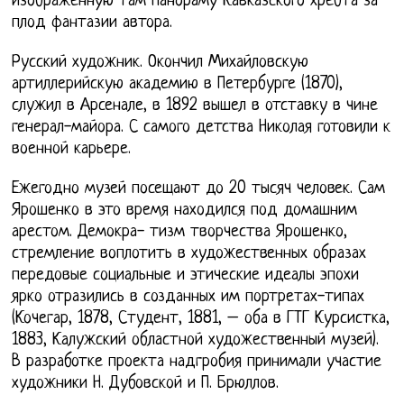
изображенную там панораму Кавказского хребта за
плод фантазии автора.
Русский художник. Окончил Михайловскую
артиллерийскую академию в Петербурге (1870),
служил в Арсенале, в 1892 вышел в отставку в чине
генерал-майора. С самого детства Николая готовили к
военной карьере.
Ежегодно музей посещают до 20 тысяч человек. Сам
Ярошенко в это время находился под домашним
арестом. Демокра- тизм творчества Ярошенко,
стремление воплотить в художественных образах
передовые социальные и этические идеалы эпохи
ярко отразились в созданных им портретах-типах
(Кочегар, 1878, Студент, 1881, – оба в ГТГ Курсистка,
1883, Калужский областной художественный музей).
В разработке проекта надгробия принимали участие
художники Н. Дубовской и П. Брюллов.