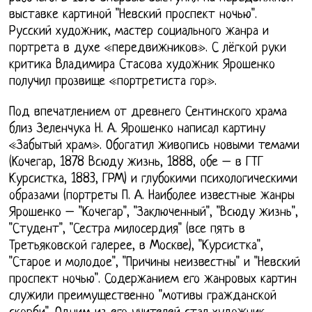
выставке картиной "Невский проспект ночью".
Русский художник, мастер социального жанра и
портрета в духе «передвижников». С лёгкой руки
критика Владимира Стасова художник Ярошенко
получил прозвище «портретиста гор».
Под впечатлением от древнего Сентинского храма
близ Зеленчука Н. А. Ярошенко написал картину
«Забытый храм». Обогатил живопись новыми темами
(Кочегар, 1878 Всюду жизнь, 1888, обе – в ГТГ
Курсистка, 1883, ГРМ) и глубокими психологическими
образами (портреты П. А. Наиболее известные жанры
Ярошенко – "Кочегар", "Заключенный", "Всюду жизнь",
"Студент", "Сестра милосердия" (все пять в
Третьяковской галерее, в Москве), "Курсистка",
"Старое и молодое", "Причины неизвестны" и "Невский
проспект ночью". Содержанием его жанровых картин
служили преимущественно "мотивы гражданской