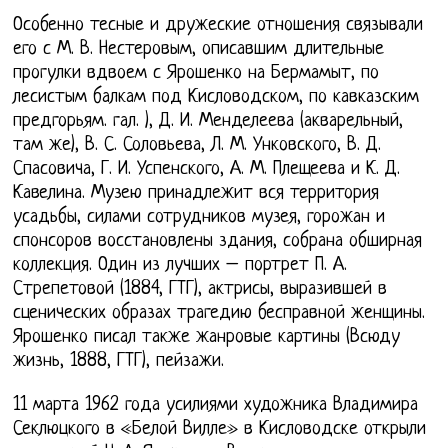
Особенно тесные и дружеские отношения связывали
его с М. В. Нестеровым, описавшим длительные
прогулки вдвоем с Ярошенко на Бермамыт, по
лесистым балкам под Кисловодском, по кавказским
предгорьям. гал. ), Д. И. Менделеева (акварельный,
там же), В. С. Соловьева, Л. М. Унковского, В. Д.
Спасовича, Г. И. Успенского, А. М. Плещеева и К. Д.
Кавелина. Музею принадлежит вся территория
усадьбы, силами сотрудников музея, горожан и
спонсоров восстановлены здания, собрана обширная
коллекция. Один из лучших – портрет П. А.
Стрепетовой (1884, ГТГ), актрисы, выразившей в
сценических образах трагедию бесправной женщины.
Ярошенко писал также жанровые картины (Всюду
жизнь, 1888, ГТГ), пейзажи.
11 марта 1962 года усилиями художника Владимира
Секлюцкого в «Белой Вилле» в Кисловодске открыли