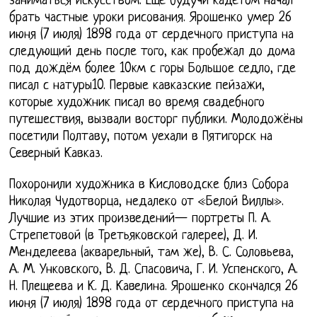
заниматься искусством. Еще будучи кадетом начал
брать частные уроки рисования. Ярошенко умер 26
июня (7 июля) 1898 года от сердечного приступа на
следующий день после того, как пробежал до дома
под дождём более 10км с горы Большое седло, где
писал с натуры10. Первые кавказские пейзажи,
которые художник писал во время свадебного
путешествия, вызвали восторг публики. Молодожёны
посетили Полтаву, потом уехали в Пятигорск на
Северный Кавказ.
Похоронили художника в Кисловодске близ Собора
Николая Чудотворца, недалеко от «Белой Виллы».
Лучшие из этих произведений— портреты П. А.
Стрепетовой (в Третьяковской галерее), Д. И.
Менделеева (акварельный, там же), В. С. Соловьева,
А. М. Унковского, В. Д. Спасовича, Г. И. Успенского, А.
Н. Плещеева и К. Д. Кавелина. Ярошенко скончался 26
июня (7 июля) 1898 года от сердечного приступа на