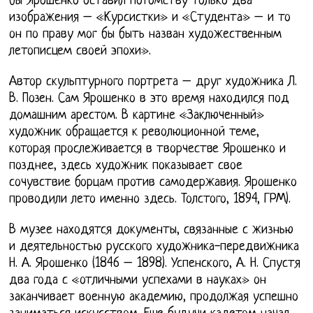
бы Ярошенко оставил потомству только два
изображения – «Курсистки» и «Студента» – и то
он по праву мог бы быть назван художественным
летописцем своей эпохи».
Автор скульптурного портрета – друг художника Л.
В. Позен. Сам Ярошенко в это время находился под
домашним арестом. В картине «Заключенный»
художник обращается к революционной теме,
которая прослеживается в творчестве Ярошенко и
позднее, здесь художник показывает свое
сочувствие борцам против самодержавия. Ярошенко
проводили лето именно здесь. Толстого, 1894, ГРМ).
В музее находятся документы, связанные с жизнью
и деятельностью русского художника-передвижника
Н. А. Ярошенко (1846 – 1898). Успенского, А. Н. Спустя
два года с «отличными успехами в науках» он
заканчивает военную академию, продолжая успешно