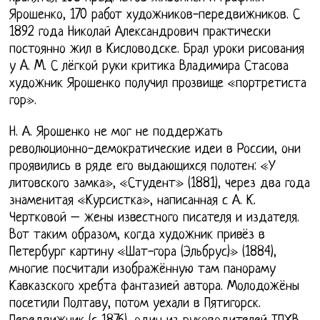
Ярошенко, 170 работ художников-передвижников. С
1892 года Николай Александрович практически
постоянно жил в Кисловодске. Брал уроки рисования
у A. M. С лёгкой руки критика Владимира Стасова
художник Ярошенко получил прозвище «портретиста
гор».
Н. А. Ярошенко не мог не поддержать
революционно-демократические идеи в России, они
проявились в ряде его выдающихся полотен: «У
литовского замка», «Студент» (1881), через два года
знаменитая «Курсистка», написанная с А. К.
Чертковой – жены известного писателя и издателя.
Вот таким образом, когда художник привёз в
Петербург картину «Шат-гора (Эльбрус)» (1884),
многие посчитали изображённую там панораму
Кавказского хребта фантазией автора. Молодожёны
посетили Полтаву, потом уехали в Пятигорск.