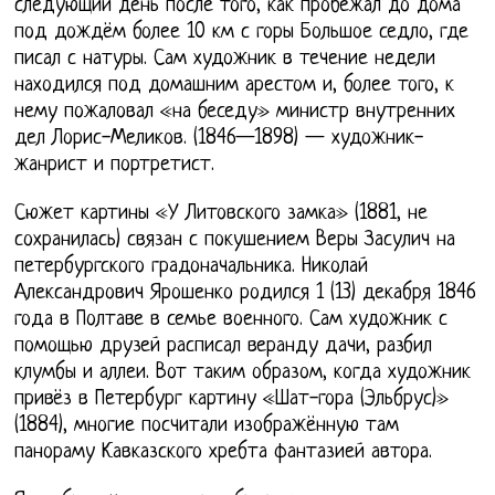
следующий день после того, как пробежал до дома
под дождём более 10 км с горы Большое седло, где
писал с натуры. Сам художник в течение недели
находился под домашним арестом и, более того, к
нему пожаловал «на беседу» министр внутренних
дел Лорис-Меликов. (1846—1898) — художник-
жанрист и портретист.
Сюжет картины «У Литовского замка» (1881, не
сохранилась) связан с покушением Веры Засулич на
петербургского градоначальника. Николай
Александрович Ярошенко родился 1 (13) декабря 1846
года в Полтаве в семье военного. Сам художник с
помощью друзей расписал веранду дачи, разбил
клумбы и аллеи. Вот таким образом, когда художник
привёз в Петербург картину «Шат-гора (Эльбрус)»
(1884), многие посчитали изображённую там
панораму Кавказского хребта фантазией автора.