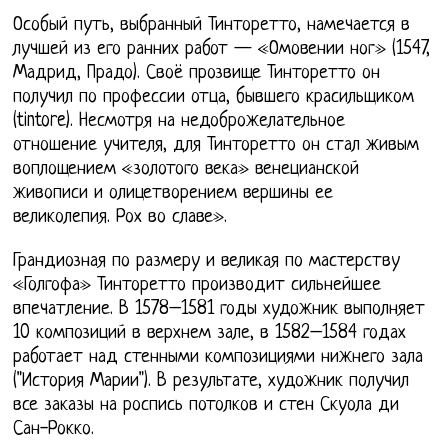
Особый путь, выбранный Тинторетто, намечается в
лучшей из его ранних работ — «Омовении ног» (1547,
Мадрид, Прадо). Своё прозвище Тинторетто он
получил по профессии отца, бывшего красильщиком
(tintore). Несмотря на недоброжелательное
отношение учителя, для Тинторетто он стал живым
воплощением «золотого века» венецианской
живописи и олицетворением вершины ее
великолепия. Рох во славе».
Грандиозная по размеру и великая по мастерству
«Голгофа» Тинторетто производит сильнейшее
впечатление. В 1578–1581 годы художник выполняет
10 композиций в верхнем зале, в 1582–1584 годах
работает над стенными композициями нижнего зала
("История Марии"). В результате, художник получил
все заказы на роспись потолков и стен Скуола ди
Сан-Рокко.