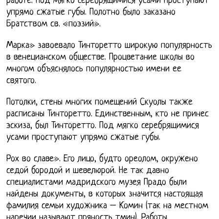
работе. Под мягко серебрящимися усами проступают
упрямо сжатые губы. Полотно было заказано
Братством св. «поэзий».
Марка» завоевало Тинторетто широкую популярность
в венецианском обществе. Процветание школы во
многом объяснялось популярностью имени ее
святого.
Потолки, стены многих помещений Скуолы также
расписаны Тинторетто. Единственным, кто не принес
эскиза, был Тинторетто. Под мягко серебрящимися
усами проступают упрямо сжатые губы.
Рох во славе». Его лицо, будто ореолом, окружено
седой бородой и шевелюрой. Не так давно
специалистами мадридского музея Прадо были
найдены документы, в которых значится настоящая
фамилия семьи художника – Комин (так на местном
наречии называют пряность тмин). Работы