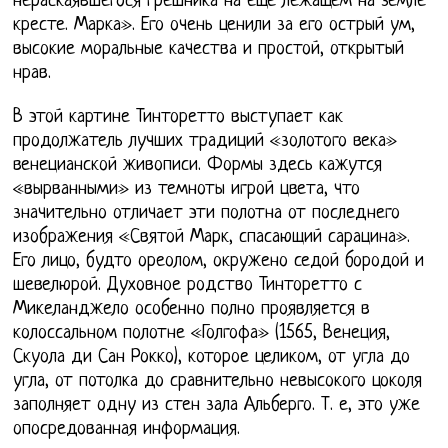
нераскаявшегося грешника на еще лежащем на земле
кресте. Марка». Его очень ценили за его острый ум,
высокие моральные качества и простой, открытый
нрав.
В этой картине Тинторетто выступает как
продолжатель лучших традиций «золотого века»
венецианской живописи. Формы здесь кажутся
«вырванными» из темноты игрой цвета, что
значительно отличает эти полотна от последнего
изображения «Святой Марк, спасающий сарацина».
Его лицо, будто ореолом, окружено седой бородой и
шевелюрой. Духовное родство Тинторетто с
Микеланджело особенно полно проявляется в
колоссальном полотне «Голгофа» (1565, Венеция,
Скуола ди Сан Рокко), которое целиком, от угла до
угла, от потолка до сравнительно невысокого цоколя
заполняет одну из стен зала Альберго. Т. е, это уже
опосредованная информация.