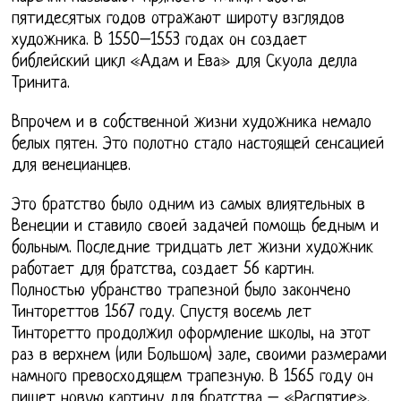
пятидесятых годов отражают широту взглядов
художника. В 1550–1553 годах он создает
библейский цикл «Адам и Ева» для Скуола делла
Тринита.
Впрочем и в собственной жизни художника немало
белых пятен. Это полотно стало настоящей сенсацией
для венецианцев.
Это братство было одним из самых влиятельных в
Венеции и ставило своей задачей помощь бедным и
больным. Последние тридцать лет жизни художник
работает для братства, создает 56 картин.
Полностью убранство трапезной было закончено
Тинтореттов 1567 году. Спустя восемь лет
Тинторетто продолжил оформление школы, на этот
раз в верхнем (или Большом) зале, своими размерами
намного превосходящем трапезную. В 1565 году он
пишет новую картину для братства – «Распятие»,