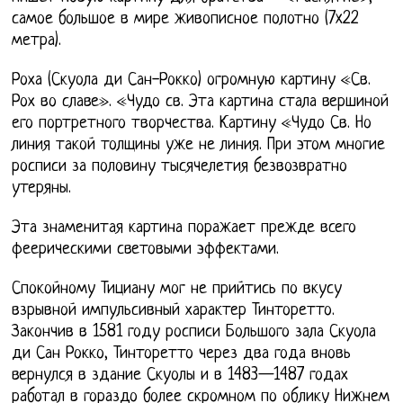
самое большое в мире живописное полотно (7x22
метра).
Роха (Скуола ди Сан-Рокко) огромную картину «Св.
Рох во славе». «Чудо св. Эта картина стала вершиной
его портретного творчества. Картину «Чудо Св. Но
линия такой толщины уже не линия. При этом многие
росписи за половину тысячелетия безвозвратно
утеряны.
Эта знаменитая картина поражает прежде всего
феерическими световыми эффектами.
Спокойному Тициану мог не прийтись по вкусу
взрывной импульсивный характер Тинторетто.
Закончив в 1581 году росписи Большого зала Скуола
ди Сан Рокко, Тинторетто через два года вновь
вернулся в здание Скуолы и в 1483—1487 годах
работал в гораздо более скромном по облику Нижнем