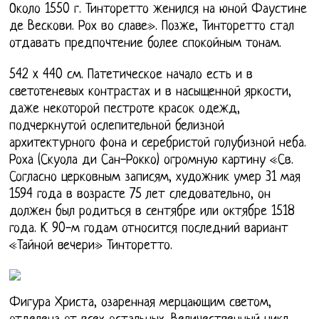
Около 1550 г. Тинторетто женился на юной Фаустине
де Вескови. Рох во славе». Позже, Тинторетто стал
отдавать предпочтение более спокойным тонам.
542 x 440 см. Патетическое начало есть и в
светотеневых контрастах и в насыщенной яркости,
даже некоторой пестроте красок одежд,
подчеркнутой ослепительной белизной
архитектурного фона и серебристой голубизной неба.
Роха (Скуола ди Сан-Рокко) огромную картину «Св.
Согласно церковным записям, художник умер 31 мая
1594 года в возрасте 75 лет следовательно, он
должен был родиться в сентябре или октябре 1518
года. К 90-м годам относится последний вариант
«Тайной вечери» Тинторетто.
Фигура Христа, озаренная мерцающим светом,