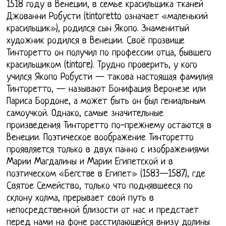
1518 году в Венеции, в семье красильщика тканей
Джованни Робусти (tintoretto означает «маленький
красильщик»), родился сын Якопо. Знаменитый
художник родился в Венеции. Своё прозвище
Тинторетто он получил по профессии отца, бывшего
красильщиком (tintore). Трудно проверить, у кого
учился Якопо Робусти — такова настоящая фамилия
Тинторетто, — называют Бонифация Веронезе или
Париса Бордоне, а может быть он был гениальным
самоучкой. Однако, самые значительные
произведения Тинторетто по-прежнему остаются в
Венеции. Поэтическое воображение Тинторетто
проявляется только в двух панно с изображениями
Марии Магдалины и Марии Египетской и в
поэтическом «Бегстве в Египет» (1583—1587), где
Святое Семейство, только что поднявшееся по
склону холма, прерывает свой путь в
непосредственной близости от нас и предстает
перед нами на фоне расстилающейся внизу долины