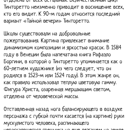
отделена от всех остальных. Величественный цикл
Тинторетто неизменно приводит в восхищение всех,
кто его видит. К 90-м годам относится последний
вариант «Тайной вечери» Тинторетто.
Школы существовали на добровольные
пожертвования. Картина привлекает внимание
динамизмом композиции и яркостью красок. В 1584
году в Венеции была напечатана книга Рафаэло
Боргини, в которой о Тинторетто упоминается как о
60-летнем художнике (из чего следует, что он
родился в 1523-м или 1524 году). В этом жанре он,
как правило использовал теплую цветовую гамму.
Фигура Христа, озаренная мерцающим светом,
отделена от человеческой массы.
Отставленная назад нога балансирующего в воздухе
персонажа с губкой почти касается (на картине) руки
мускулистого человека, распинающего