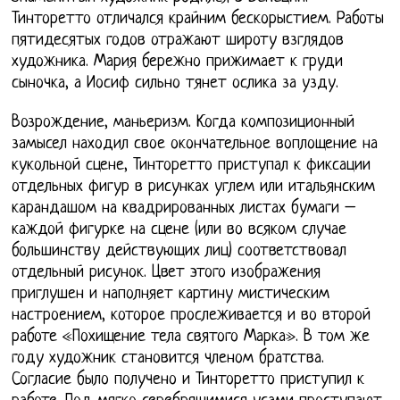
Тинторетто отличался крайним бескорыстием. Работы
пятидесятых годов отражают широту взглядов
художника. Мария бережно прижимает к груди
сыночка, а Иосиф сильно тянет ослика за узду.
Возрождение, маньеризм. Когда композиционный
замысел находил свое окончательное воплощение на
кукольной сцене, Тинторетто приступал к фиксации
отдельных фигур в рисунках углем или итальянским
карандашом на квадрированных листах бумаги –
каждой фигурке на сцене (или во всяком случае
большинству действующих лиц) соответствовал
отдельный рисунок. Цвет этого изображения
приглушен и наполняет картину мистическим
настроением, которое прослеживается и во второй
работе «Похищение тела святого Марка». В том же
году художник становится членом братства.
Согласие было получено и Тинторетто приступил к