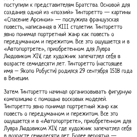
поступили к представителям Братства. Основой для
создания одной из «поэзий» Тинторетто — картины
«Спасение Арсинои» — послужила французская
повесть, написанная в XIII столетии. Тинторетто
явно понимал портретный жанр как повесть о
передуманном и пережитом. Все это ощущается и в
«Автопортрете», приобретенном для Лувра
Людовиком XIV, где художник запечатлел себя в
возрасте семидесяти лет. Тинторетто (настоящее
имя – Якопо Робусти) родился 29 сентября 1518 года
в Венеции.
Затем Тинторетто начинал организовывать фигурную
композицию с помощью восковых моделей.
Тинторетто явно понимал портретный жанр как
повесть о передуманном и пережитом. Все это
ощущается и в «Автопортрете», приобретенном для
Лувра Людовиком XIV, где художник запечатлел себя
в возрасте семидесяти лет. Более вероятна —