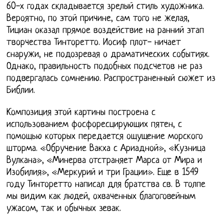
60-х годах складывается зрелый стиль художника.
Вероятно, по этой причине, сам того не желая,
Тициан оказал прямое воздействие на ранний этап
творчества Тинторетто. Иосиф плот- ничает
снаружи, не подозревая о драматических событиях.
Однако, правильность подобных подсчетов не раз
подвергалась сомнению. Распространенный сюжет из
Библии.
Композиция этой картины построена с
использованием фосфоресцирующих пятен, с
помощью которых передается ощущение морского
шторма. «Обручение Вакха с Ариадной», «Кузница
Вулкана», «Минерва отстраняет Марса от Мира и
Изобилия», «Меркурий и три Грации». Еще в 1549
году Тинторетто написал для братства св. В толпе
мы видим как людей, охваченных благоговейным
ужасом, так и обычных зевак.