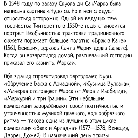
В 1548 году по заказу Скуола ди СанМарко была
написана картина «Чудо св. Но к ней следует
относиться осторожно. Одной из ведущих тем
творчества Тинторетто в 1550-е годы становится
портрет. Необычностью трактовки традиционного
сюжета поражает большое полотно «Брак в Кане»
(1561, Венеция, церковь Санта Мария делла Салюте).
Когда он возвратился домой, разгневанный господин
приказал его казнить. Марка».
Оба здания спроектировал Бартоломео Буон.
«Обручение Вакха с Ариадной», «Кузница Вулкана»,
«Минерва отстраняет Марса от Мира и Изобилия»,
«Меркурий и три Грации». Эти небольшие
композиции завораживают своей поэтичностью и
утонченностью музыкой плавного, волнообразного
ритма — такова одна из лучших в этом цикле
композиция «Вакх и Ариадна» (1577—1578, Венеция,
Дворец Дожей). В назначенный день эскизы