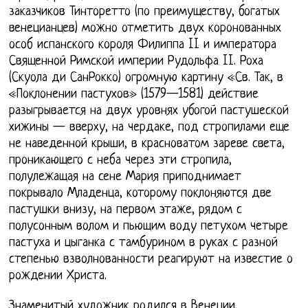
заказчиков Тинторетто (по преимуществу, богатых
венецианцев) можно отметить двух коронованных
особ испанского короля Филиппа II и императора
Священной Римской империи Рудольфа II. Роха
(Скуола ди СанРокко) огромную картину «Св. Так, в
«Поклонении пастухов» (1579—1581) действие
разыгрывается на двух уровнях убогой пастушеской
хижины — вверху, на чердаке, под стропилами еще
не наведенной крыши, в красноватом зареве света,
проникающего с неба через эти стропила,
полулежащая на сене Мария приподнимает
покрывало Младенца, которому поклоняются две
пастушки внизу, на первом этаже, рядом с
полусонным волом и пьющим воду петухом четыре
пастуха и цыганка с тамбурином в руках с разной
степенью взволнованности реагируют на известие о
рождении Христа.
Знаменитый художник родился в Венеции.