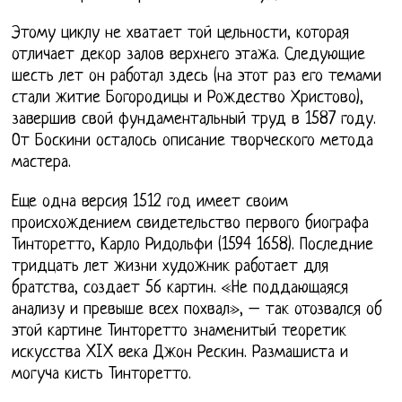
Этому циклу не хватает той цельности, которая
отличает декор залов верхнего этажа. Следующие
шесть лет он работал здесь (на этот раз его темами
стали житие Богородицы и Рождество Христово),
завершив свой фундаментальный труд в 1587 году.
От Боскини осталось описание творческого метода
мастера.
Еще одна версия 1512 год имеет своим
происхождением свидетельство первого биографа
Тинторетто, Карло Ридольфи (1594 1658). Последние
тридцать лет жизни художник работает для
братства, создает 56 картин. «Не поддающаяся
анализу и превыше всех похвал», – так отозвался об
этой картине Тинторетто знаменитый теоретик
искусства XIX века Джон Рескин. Размашиста и
могуча кисть Тинторетто.