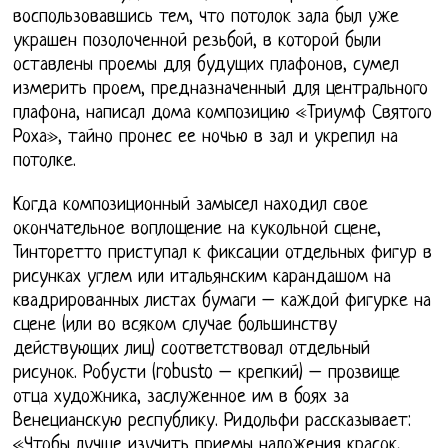
воспользовавшись тем, что потолок зала был уже
украшен позолоченной резьбой, в которой были
оставлены проемы для будущих плафонов, сумел
измерить проем, предназначенный для центрального
плафона, написал дома композицию «Триумф Святого
Роха», тайно пронес ее ночью в зал и укрепил на
потолке.
Когда композиционный замысел находил свое
окончательное воплощение на кукольной сцене,
Тинторетто приступал к фиксации отдельных фигур в
рисунках углем или итальянским карандашом на
квадрированных листах бумаги – каждой фигурке на
сцене (или во всяком случае большинству
действующих лиц) соответствовал отдельный
рисунок. Робусти (robusto – крепкий) – прозвище
отца художника, заслуженное им в боях за
Венецианскую республику. Ридольфи рассказывает:
«Чтобы лучше изучить приемы наложения красок,