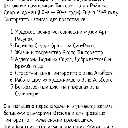
батальные композиции Тинторетто и «Рай» во
Дворце дожей (80-е – 90-е годы). Еще в 1549 году
Тинторетто написал для братства св.
Художественно-исторический музей Арт-
Рисунок
Большая Скуола братства Сан-Рокко
Жизнь и творчество Якопо Тинторетто
Аллегории Больших Скуол, Добродетелей и
Времён года
Страстной цикл Тинторетто в зале Альберго
Работы других художников в Зале Альберго
Ветхозаветный цикл на плафонах зала
Супериоре
Оно насыщено персонажами и отличается весьма
большими размерами. Отсюда и его прозвище
Тинторетто – «маленький красильщик».
Предчувствия этих изменений прослеживается в