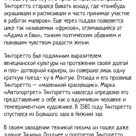
Тинторетто старался бывать всюду, где чтонибудь
окрашивали и расписывали и часто принимал участие
в работах маляров». Еще через годдва появляется
цикл так называемых «фризов», отличающийся от
«Адама и Евы», тонким поэтическим обаянием и
пьянящим чувством радости жизни.
Тинторетто был подлинным выразителем
венецианской культуры на протяжении своей долгой
и пло- дотворной карьеры, он совершил лишь одну
краткую поезд- ку в Мантую. Отсюда и его прозвище
Тинторетто – «маленький красильщик». Марка.
«Автопортрет» Тинторетто навсегда определил его
представление о себе как о вдумчивом человеке и
темпераментном художнике. В 1581 году Тинторетто
спустился из Большого зала в Нижний зал.
В своем овладении техникой письма он пошел даже
дальше Тициана. Позднее у портретов Тинторетто