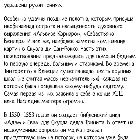
украшены рукой гения».
Особенно удачны поздние полотна, которым присуща
необычайная острота и насыщенность духовного
выражения: «Альвизе Корнаро», «Себастьяно
Вениер». И все же, наиболее заметна композиция
картин в Скуола ди Сан-Рокко. Часть этих
пожертвований предназначалась для помощи бедным
(в первую очередь, больным и старикам). Во времена
Тинторетто в Венеции существовало шесть крупных
школ (не считая массы незначительных), каждая из
которых была посвящена какому-нибудь святому.
Самая первая из них заявила о себе в конце XIII
века. Наследие мастера огромно.
В 1550–1553 годах он создает библейский цикл
«Адам и Ева» для Скуола делла Тринита. В ответ на
недоуменные вопросы он молча показал
присутствующим на потолок, на котором уже была