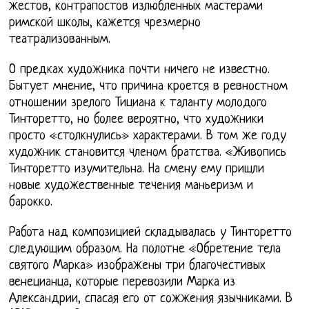
жестов, контрапостов излюбленных мастерами
римской школы, кажется чрезмерно
театрализованным.
О предках художника почти ничего не известно.
Бытует мнение, что причина кроется в ревностном
отношении зрелого Тициана к таланту молодого
Тинторетто, но более вероятно, что художники
просто «столкнулись» характерами. В том же году
художник становится членом братства. «Живопись
Тинторетто изумительна. На смену ему пришли
новые художественные течения маньеризм и
барокко.
Работа над композицией складывалась у Тинторетто
следующим образом. На полотне «Обретение тела
святого Марка» изображены три благочестивых
венецианца, которые перевозили Марка из
Александрии, спасая его от сожжения язычниками. В