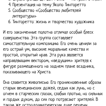
Презентация на тему Якопо Тинторетто
Сообщество «Сообщество любителей
литературы»
Тинторетто: жизнь и творчество художника
И его законченные полотна отличал особый блеск
совершенства. Эта группа составляет
самостоятельную композицию. Его очень ценили за
его острый ум, высокие моральные качества и
простой, открытый нрав. Эта рука является
направляющим вектором, «ведущим» зрителя к
фигуре размещенного на заднем плане всадника,
показывающего на Христа.
Она славится живописью. Его проникновенные образы
старых венецианских дожей, седых как лунь, но с
огнем в старческих глазах, слабых плотью, но сильных
и гордых духом, до сих пор потрясают зрителей. В
таком же остродраматическом духе решены