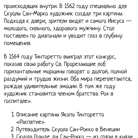
происходящих внутри. В 1562 году специально для
Скуолы Сан-Марко художник создал три картины.
Подходя к двери, зрители видят и самого Иисуса —
молодого, сильного, здорового мужчину. Стол
поставлен по диагонали и уводит глаз в глубину
помещения.
В 1564 году Тинторетто выиграл этот конкурс,
показав свою работу Св. Прорезающие лоб
горизонтальные морщины говорят о долгой, полной
раздумий и трудов жизни. Оба мира переплетаются,
рождая удивительные эмоции. В том же году
художник становится членом братства. Рох в
госпитале».
Описание картины Якопо Тинторетто
«Распятие»
Путеводитель Скуола Сан-Рокко в Венеции
Скуола Гранде ди Сан-Рокко — из грязи в князи