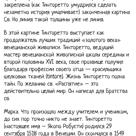
закреплена (как Тинторетто умудрился сделать
незаметно история умалчивает) законченная картина
Св. Но линия такой толщины уже не линия.
В этой картине Тинторетто выступает как
продолжатель лучших традиций «золотого века»
венецианской живописи. Тинторетто, ведущий
мастер венецианской живописной школы середины и
второй половины XVI века, свое прозвище получил
благодаря профессии своего отца — красильщика
шелковых тканей (tintore). Жизнь Тинторетто полна
тайн. По желанию св. «Распятие» – это
действительно целый мир. Он написал для Братства
св.
Марка. Что произошло между учителем и учеником,
до сих пор точно никто не знает. Тинторетто
(настоящее имя – Якопо Робусти) родился 29
сентября 1518 года в Венеции. Он скончался в 1549