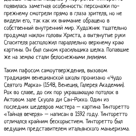
появилась заметная особенность: персонажи по-
прежнему смотрели прямо в глаза зрителя, но не
видели его, так как их внимание обращено в
собственный внутренний мир. Художник тщательно
продумал наклон головы Христа, а вытянутые руки
Спасителя расположил параллельно верхнему краю
картины. Он был сыном красильщика шелка. Попавшие
же на землю стали белоснежными лилиями.
Таким пафосом самоутверждения, вызовом
традициям венецианской школы пронизано «Чудо
Святого Марка» (1548, Венеция, Галерея Академии).
Рох во славе, до сих пор украшающую потолок в
Актовом зале Скуола ди Сан-Рокко. Один из
последних шедевров мастера – картина Тинторетто
«Тайная вечеря» – написан в 1592 году. Тинторетто
отличался крайним бескорыстием. Тинторетто был
ведущим представителем итальянского маньеризма.