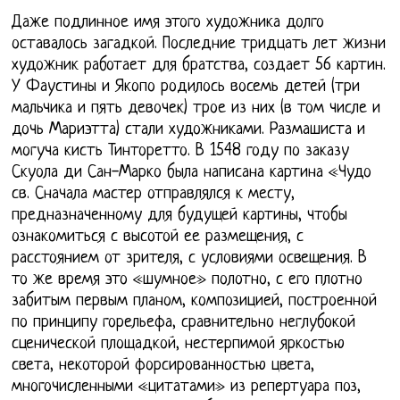
Даже подлинное имя этого художника долго
оставалось загадкой. Последние тридцать лет жизни
художник работает для братства, создает 56 картин.
У Фаустины и Якопо родилось восемь детей (три
мальчика и пять девочек) трое из них (в том числе и
дочь Мариэтта) стали художниками. Размашиста и
могуча кисть Тинторетто. В 1548 году по заказу
Скуола ди Сан-Марко была написана картина «Чудо
св. Сначала мастер отправлялся к месту,
предназначенному для будущей картины, чтобы
ознакомиться с высотой ее размещения, с
расстоянием от зрителя, с условиями освещения. В
то же время это «шумное» полотно, с его плотно
забитым первым планом, композицией, построенной
по принципу горельефа, сравнительно неглубокой
сценической площадкой, нестерпимой яркостью
света, некоторой форсированностью цвета,
многочисленными «цитатами» из репертуара поз,