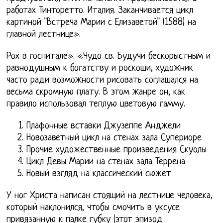
работах Тинторетто. Италия. Заканчивается цикл
картиной "Встреча Марии с Елизаветой" (1588) на
главной лестнице».
Рох в госпитале». «Чудо св. Будучи бескорыстным и
равнодушным к богатству и роскоши, художник
часто ради возможности рисовать соглашался на
весьма скромную плату. В этом жанре он, как
правило использовал теплую цветовую гамму.
Плафонные вставки Джузеппе Анджели
Новозаветный цикл на стенах зала Супериоре
Прочие художественные произведения Скуолы
Цикл Девы Марии на стенах зала Террена
Новый взгляд на классический сюжет
У ног Христа написан стоящий на лестнице человека,
который наклонился, чтобы смочить в уксусе
привязанную к палке губку (этот эпизод