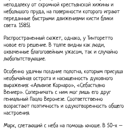
неподалеку от скромной крестьянской хижины и
небольшого пруда, на поверхности которого играют
переданные быстрыми движениями кисти блики
света. 1585).
Распространенный сюжет, однако, у Тинторетто
новое его решение. В толпе видны как люди,
охваченные благоговейным ужасом, так и случайно
любопытствующие.
Особенно удачны поздние полотна, которым присуща
необычайная острота и насыщенность духовного
выражения: «Альвизе Корнаро», «Себастьяно
Вениер». Соперничать с ним мог лишь его друг
гениальный Паоло Веронезе. Соответственно
возрастают поэтичность и одухотворенность общего
настроения.
Марк, слетающий с неба на помощь юноше. В 50-х –