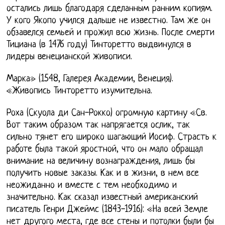
остались лишь благодаря сделанным ранним копиям.
У кого Якопо учился дальше не известно. Там же он
обзавелся семьей и прожил всю жизнь. После смерти
Тициана (в 1476 году) Тинторетто выдвинулся в
лидеры венецианской живописи.
Марка» (1548, Галерея Академии, Венеция).
«Живопись Тинторетто изумительна.
Роха (Скуола ди Сан-Рокко) огромную картину «Св.
Вот таким образом так напрягается ослик, так
сильно тянет его широко шагающий Иосиф. Страсть к
работе была такой яростной, что он мало обращал
внимание на величину вознаграждения, лишь бы
получить новые заказы. Как и в жизни, в нем все
неожиданно и вместе с тем необходимо и
значительно. Как сказал известный американский
писатель Генри Джеймс (1843-1916): «На всей Земле
нет другого места, где все стены и потолки были бы