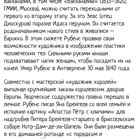
вакханалий, в том числе «Вакханалию» (1615–1620,
ГМИИ, Москва), можно считать переходными от
первого ко второму этапу. За это Зевс (отец
Диоскуров) поразил Идаса перуном. Он считается
родоначальником нового стиля в живописи –
барокко. В этом сюжете Рубенс проявил свои
возможности художника в изображении пластики
человеческих тел. Сильными руками юноши
подхватывают нагих женщин, чтобы посадить их на
коней. Умер Рубенс в Антверпене 30 мая 1640 года.
Совместно с мастерской «художник королей»
выполнял крупнейшие заказы королевских дворов
Европы. Творческое содружество плавно перешло в
личное: Рубенс писал Яна Брейгеля со всей семьёй и
исполнил картину «Апостол Пётр с ключами» для
надгробия Питера Брейгеля-старшего в брюссельском
соборе Нотр-Дам-де-ла-Шапель. Они были размещены
в его домашней ротонде «с порядком и