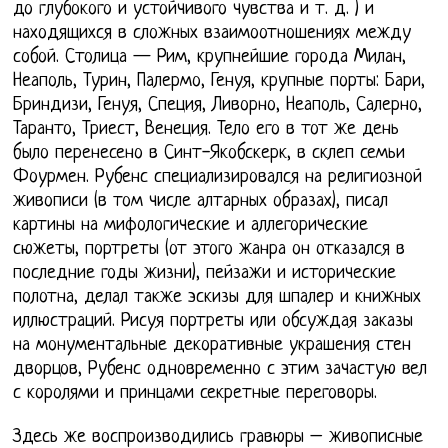
до глубокого и устойчивого чувства и т. д. ) и
находящихся в сложных взаимоотношениях между
собой. Столица — Рим, крупнейшие города Милан,
Неаполь, Турин, Палермо, Генуя, крупные порты: Бари,
Бриндизи, Генуя, Специя, Ливорно, Неаполь, Салерно,
Таранто, Триест, Венеция. Тело его в тот же день
было перенесено в Синт-Якобскерк, в склеп семьи
Фоурмен. Рубенс специализировался на религиозной
живописи (в том числе алтарных образах), писал
картины на мифологические и аллегорические
сюжеты, портреты (от этого жанра он отказался в
последние годы жизни), пейзажи и исторические
полотна, делал также эскизы для шпалер и книжных
иллюстраций. Рисуя портреты или обсуждая заказы
на монументальные декоративные украшения стен
дворцов, Рубенс одновременно с этим зачастую вел
с королями и принцами секретные переговоры.
Здесь же воспроизводились гравюры – живописные