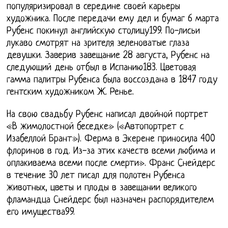
популяризировал в середине своей карьеры
художника. После передачи ему дел и бумаг 6 марта
Рубенс покинул английскую столицу199. По-лисьи
лукаво смотрят на зрителя зеленоватые глаза
девушки. Заверив завещание 28 августа, Рубенс на
следующий день отбыл в Испанию183. Цветовая
гамма палитры Рубенса была воссоздана в 1847 году
гентским художником Ж. Ренье.
На свою свадьбу Рубенс написал двойной портрет
«В жимолостной беседке» («Автопортрет с
Изабеллой Брант»). Ферма в Экерене приносила 400
флоринов в год. Из-за этих качеств всеми любима и
оплакиваема всеми после смерти». Франс Снейдерс
в течение 30 лет писал для полотен Рубенса
животных, цветы и плоды в завещании великого
фламандца Снейдерс был назначен распорядителем
его имущества99.