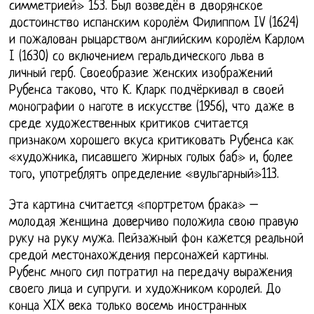
симметрией» 153. Был возведён в дворянское
достоинство испанским королём Филиппом IV (1624)
и пожалован рыцарством английским королём Карлом
I (1630) со включением геральдического льва в
личный герб. Своеобразие женских изображений
Рубенса таково, что К. Кларк подчёркивал в своей
монографии о наготе в искусстве (1956), что даже в
среде художественных критиков считается
признаком хорошего вкуса критиковать Рубенса как
«художника, писавшего жирных голых баб» и, более
того, употреблять определение «вульгарный»113.
Эта картина считается «портретом брака» –
молодая женщина доверчиво положила свою правую
руку на руку мужа. Пейзажный фон кажется реальной
средой местонахождения персонажей картины.
Рубенс много сил потратил на передачу выражения
своего лица и супруги. и художником королей. До
конца XIX века только восемь иностранных