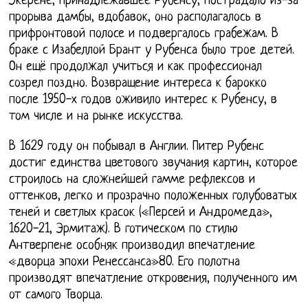
Экерене, принадлежавшее Рубенсу, пострадало из-за
прорыва дамбы, вдобавок, оно располагалось в
прифронтовой полосе и подвергалось грабежам. В
браке с Изабеллой Брант у Рубенса было трое детей.
Он ещё продолжал учиться и как профессионал
созрел поздно. Возвращение интереса к барокко
после 1950-х годов оживило интерес к Рубенсу, в
том числе и на рынке искусства.
В 1629 году он побывал в Англии. Питер Рубенс
достиг единства цветового звучания картин, которое
строилось на сложнейшей гамме рефлексов и
оттенков, легко и прозрачно положенных голубоватых
теней и светлых красок («Персей и Андромеда»,
1620-21, Эрмитаж). В готическом по стилю
Антверпене особняк производил впечатление
«дворца эпохи Ренессанса»80. Его полотна
производят впечатление откровения, полученного им
от самого Творца.