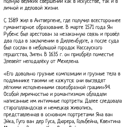
полную великих свершений как в искусстве, так и в
личной и деловой жизни.
С 1589 жил в Антверпене, где получил всестороннее
гуманитарное образование. В марте 1571 года Ян
Рубенс был арестован за незаконную связь и провёл
два года в заключении в Дилленбурге, а после суда
был сослан в небольшой городок Нассауского
герцогства, Зиген. В 1635 г. он приобрёл поместье
Элевейт неподалёку от Мехелена.
«Его довольно грузные композиции и грузные тела в
подлиннике такими не кажутся: они выглядят
лёгкими исполненными своеобразной грации»94.
Особой лиричностью и романтизмом обладали
написанные им интимные портреты. Далее следовала
староголландская и немецкая живопись,
представленная в основном портретами Яна ван
Эйка, Гуго ван дер Гуса, Дюрера, Гольбейна, Квентина