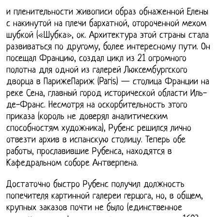
и пленительности живописи образ обнаженной Елены
с накинутой на плечи бархатной, отороченной мехом
шубкой («Шубка», ок. Архитектура этой страны стала
развиваться по другому, более интересному пути. Он
посещал Францию, создал цикл из 21 огромного
полотна для одной из галерей Люксембургского
дворца в ПарижеПариж (Paris) — столица Франции на
реке Сена, главный город исторической области Иль-
де-Франс. Несмотря на оскорбительность этого
приказа (король не доверял аналитическим
способностям художника), Рубенс решился лично
отвезти архив в испанскую столицу. Теперь обе
работы, прославившие Рубенса, находятся в
Кафедральном соборе Антверпена.
Достаточно быстро Рубенс получил должность
попечителя картинной галереи герцога, но, в общем,
крупных заказов почти не было (единственное