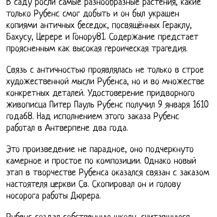
В саду росли самые разнообразные растения, какие
только Рубенс смог добыть и он был украшен
копиями античных беседок, посвящённых Гераклу,
Бахусу, Церере и Гонору81. Содержание предстает
проясненным как высокая героическая трагедия.
Связь с античностью проявлялась не только в строе
художественной мысли Рубенса, но и во множестве
конкретных деталей. Удостоверение придворного
живописца Питер Пауль Рубенс получил 9 января 1610
года68. Над исполнением этого заказа Рубенс
работал в Антверпене два года.
Это произведение не парадное, оно подчеркнуто
камерное и простое по композиции. Однако новый
этап в творчестве Рубенса оказался связан с заказом
настоятеля церкви Св. Скопировал он и голову
носорога работы Дюрера.