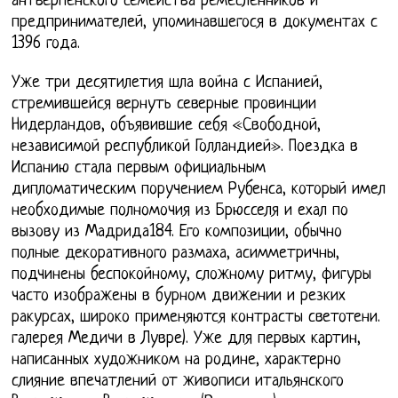
антверпенского семейства ремесленников и
предпринимателей, упоминавшегося в документах с
1396 года.
Уже три десятилетия шла война с Испанией,
стремившейся вернуть северные провинции
Нидерландов, объявившие себя «Свободной,
независимой республикой Голландией». Поездка в
Испанию стала первым официальным
дипломатическим поручением Рубенса, который имел
необходимые полномочия из Брюсселя и ехал по
вызову из Мадрида184. Его композиции, обычно
полные декоративного размаха, асимметричны,
подчинены беспокойному, сложному ритму, фигуры
часто изображены в бурном движении и резких
ракурсах, широко применяются контрасты светотени.
галерея Медичи в Лувре). Уже для первых картин,
написанных художником на родине, характерно
слияние впечатлений от живописи итальянского