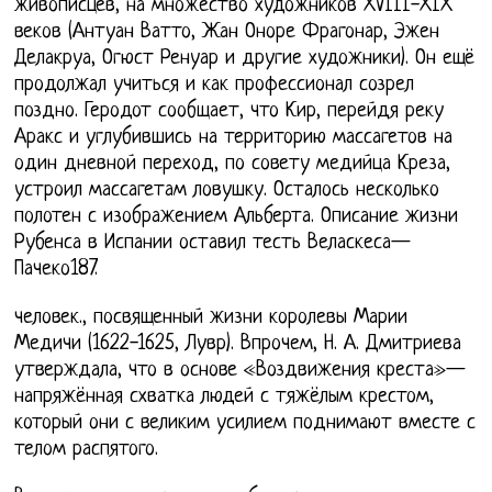
живописцев, на множество художников XVIII-XIX
веков (Антуан Ватто, Жан Оноре Фрагонар, Эжен
Делакруа, Огюст Ренуар и другие художники). Он ещё
продолжал учиться и как профессионал созрел
поздно. Геродот сообщает, что Кир, перейдя реку
Аракс и углубившись на территорию массагетов на
один дневной переход, по совету медийца Креза,
устроил массагетам ловушку. Осталось несколько
полотен с изображением Альберта. Описание жизни
Рубенса в Испании оставил тесть Веласкеса—
Пачеко187.
человек., посвященный жизни королевы Марии
Медичи (1622-1625, Лувр). Впрочем, Н. А. Дмитриева
утверждала, что в основе «Воздвижения креста»—
напряжённая схватка людей с тяжёлым крестом,
который они с великим усилием поднимают вместе с
телом распятого.