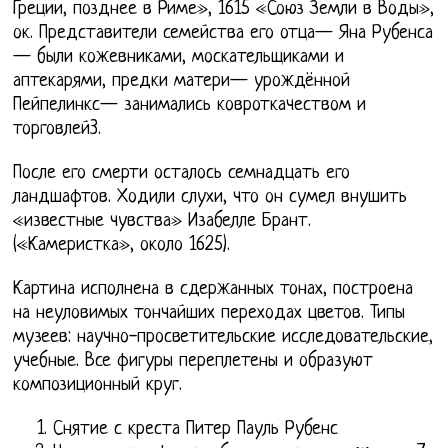
Греции, позднее в Риме», 1615 «Союз Земли в Воды»,
ок. Представители семейства его отца— Яна Рубенса
— были кожевниками, москательщиками и
аптекарями, предки матери— урождённой
Пейпелинкс— занимались ковроткачеством и
торговлей3.
После его смерти осталось семнадцать его
ландшафтов. Ходили слухи, что он сумел внушить
«известные чувства» Изабелле Брант.
(«Камеристка», около 1625).
Картина исполнена в сдержанных тонах, построена
на неуловимых тончайших переходах цветов. Типы
музеев: научно-просветительские исследовательские,
учебные. Все фигуры переплетены и образуют
композиционный круг.
Снятие с креста Питер Пауль Рубенс