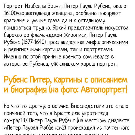
Портрет Изабеллы Брант, Питер Пауль Рубенс, около
1610Очаровательная женщина, особенно покоряют
красивые и умные глаза да и к остальному
придраться трудно. Яркий представитель искусства
барокко во фламандской живописи, Питер Пауль
Рубенс (1577-1640) прославился как мифологическими
и религиозными картинами, так и портретами.
Именно по этой причине кое-кто сомневался в
авторстве Рубенса, уж слишком хорош портрет.
Рубенс Питер, картины с описанием
и биография (на фото: Автопортрет)
Но что-то дрогнуло во мне. Впоследствии это стало
причиной того, что в Брюгге лев укротителя
сожрал137. Питер Пауль Рубенс (на местном диалекте
«Петер Паувел Рюббенс»2) происходил из почтенного