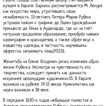
Рубенс создал собственную школу, считавшуюся
лучшей в Европе. Барокко рассматривается М. Лекуре
как искусство мира, утратившего свою
незыблемость. 13-летнего Питера Мария Рубенс
устроила пажом к графине де Лален (урождённой
принцессе де Линь) в Ауденарде, где он за счёт
патронов продолжил образование, приобрёл навыки
каллиграфии и красноречия, а также обрёл вкус к
изяществу одежды, в частности, научившись
эффектно запахивать плащ141516.
Женитьба на Елене Фоурмен резко изменила образ
жизни Рубенса. Несмотря на чувственность его
творчества, «следует принять как данность
искреннее целомудрие художника»35. В Европе
возникла на рубеже 14-15 веков. Нумизматика как
наука возникла в 18 веке.
В середине 1630-х годов небольшое поместье в