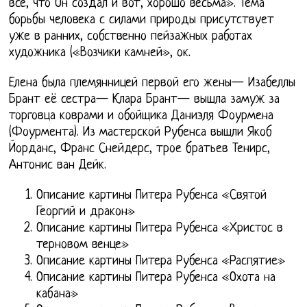
все, что Он создал и вот, хорошо весьма». Тема
борьбы человека с силами природы присутствует
уже в ранних, собственно пейзажных работах
художника («Возчики камней», ок.
Елена была племянницей первой его жены— Изабеллы
Брант её сестра— Клара Брант— вышла замуж за
торговца коврами и обойщика Даниэля Фоурмена
(Фоурмента). Из мастерской Рубенса вышли Якоб
Йорданс, Франс Снейдерс, трое братьев Тенирс,
Антонис ван Дейк.
Описание картины Питера Рубенса «Святой
Георгий и дракон»
Описание картины Питера Рубенса «Христос в
терновом венце»
Описание картины Питера Рубенса «Распятие»
Описание картины Питера Рубенса «Охота на
кабана»