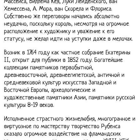
Массейса, Виллема Кея, Луки Лейденского, ван
Хемессена, А. Мора, ван Скорела и Флориса.
Собственно же переговоры начались абсолютно
неудачно, поскольку король, несмотря на огромное
расположение к художнику и уважение к его
статусу, не желал идти на уступки даже в мелочах.
Возник в 1764 году как частное собрание Екатерины
II, открыт для публики в 1852 году. Богатейшие
коллекции памятников первобытной,
древневосточной, древнеегипетской, античной и
средневековой культур искусства Западной и
Восточной Европы, археологические и
художественные памятники Азии, памятники русской
культуры 8-19 веков.
Исполненное страстного жизнелюбия, многогранное и
виртуозное по мастерству творчество Рубенса
оказало огромное воздействие на фламандских