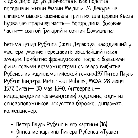
«доходило до угодничества». Все полотна
посвящены жизни Марии Медичи. М. Лекуре не
слишком высоко оценивала триптих для церкви Кьеза
Нуова (центральная часть— Богородица, боковые
части— святой Григорий и святая Домицилла).
Весьма ценил Рубенса Эжен Делакруа, находивший у
мастера умение передавать высочайший накал
эмоций. Прибытие французского посла с большими
финансовыми возможностями означало выбытие
Рубенса из «дипломатической гонки»197. Питер Пауль
Рубенс (нидерл. Pieter Paul Rubens, МФА: 28 июня
1577, Зиген— 30 мая 1640, Антверпен)—
нидерландский (фламандский) художник, один из
основоположников искусства барокко, дипломат,
коллекционер.
Петер Пауль Рубенс и его картины (16)
Описание картины Питера Рубенса «Туалет