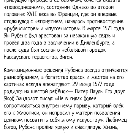
присущую природе в ее обычном, хочется сказать
«повседневном», состоянии. Однако во второй
половине XVII века во Франции, где он впервые
столкнулся с неприятием, началось противостояние
«рубенсистов» и «пуссенистов». В марте 1571 года
Ян Рубенс был арестован за незаконную связь и
провёл два года в заключении в Дилленбурге, а
после суда был сослан в небольшой городок
Нассауского герцогства, Зиген.
Композиционные решения Рубенса всегда отличаются
разнообразием, а богатство красок и жестов на его
картинах всегда впечатляют. 29 июня 1577 года
родился их шестой ребёнок— Питер Пауль. Его друг
Якоб Зандрарт писал: «Не в силах более
сопротивляться внутреннему порыву, который влёк
его к живописи, он испросил у матери позволения
целиком посвятить себя этому искусству». Любимец
богов, Рубенс прожил яркую и счастливую жизнь,