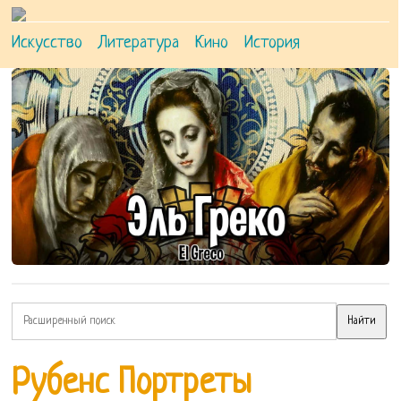
Искусство
Литература
Кино
История
Рубенс Портреты