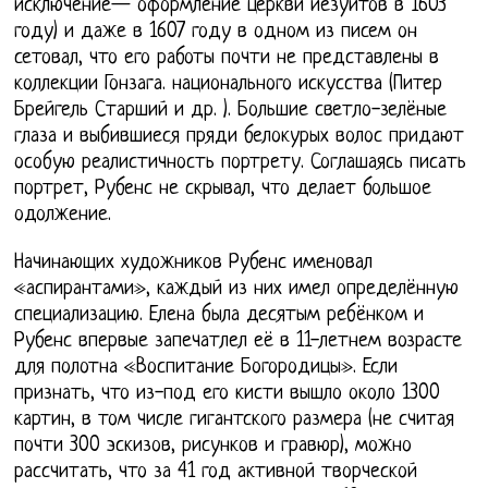
исключение— оформление церкви иезуитов в 1603
году) и даже в 1607 году в одном из писем он
сетовал, что его работы почти не представлены в
коллекции Гонзага. национального искусства (Питер
Брейгель Старший и др. ). Большие светло-зелёные
глаза и выбившиеся пряди белокурых волос придают
особую реалистичность портрету. Соглашаясь писать
портрет, Рубенс не скрывал, что делает большое
одолжение.
Начинающих художников Рубенс именовал
«аспирантами», каждый из них имел определённую
специализацию. Елена была десятым ребёнком и
Рубенс впервые запечатлел её в 11-летнем возрасте
для полотна «Воспитание Богородицы». Если
признать, что из-под его кисти вышло около 1300
картин, в том числе гигантского размера (не считая
почти 300 эскизов, рисунков и гравюр), можно
рассчитать, что за 41 год активной творческой