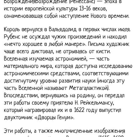
ВозрожденияВозрождение (Ренессанс) — эпоха в
истории европейской культуры 13-16 веков,
ознаменовавшая собой наступление Нового времени.
Король вернулся в Вальядолид в первых числах июля.
Рубенс не осуждал чужих произведений и находил
«нечто хорошее в любой манере». Письма художник
чаще всего диктовал, не отрываясь от кисти.
Вселенная изучаемая астрономией, — часть
материального мира, которая доступна исследованию
астрономическими средствами, соответствующими
достигнутому уровню развития науки (иногда эту
часть Вселенной называют Метагалактикой).
Впоследствии, вернувшись на родину, он передал
эти работы своему приятелю Н. Рейкельмансу,
который награвировал их и в 1622 году выпустил
двухтомник «Дворцы Генуи».
Эти работы, а также многочисленные изображения