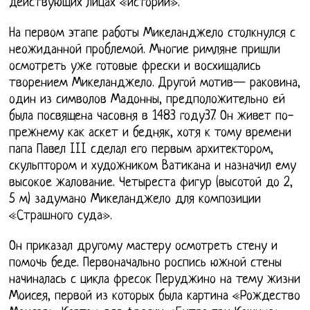
действующих лицах «историй».
На первом этапе работы Микеланджело столкнулся с
неожиданной проблемой. Многие римляне пришли
осмотреть уже готовые фрески и восхищались
творением Микеланджело. Другой мотив— раковина,
один из символов Мадонны, предположительно ей
была посвящена часовня в 1483 году37. Он живет по-
прежнему как аскет и бедняк, хотя к тому времени
папа Павел III сделал его первым архитектором,
скульптором и художником Ватикана и назначил ему
высокое жалование. Четыреста фигур (высотой до 2,
5 м) задумано Микеланджело для композиции
«Страшного суда».
Он приказал другому мастеру осмотреть стену и
помочь беде. Первоначально роспись южной стены
начиналась с цикла фресок Перуджино на тему жизни
Моисея, первой из которых была картина «Рождество