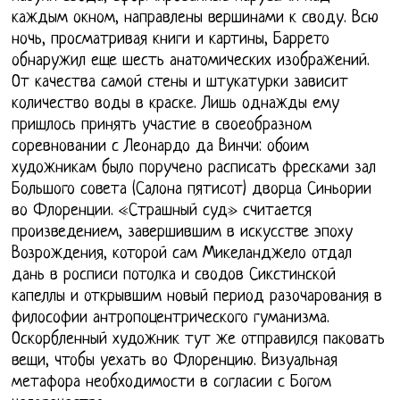
каждым окном, направлены вершинами к своду. Всю
ночь, просматривая книги и картины, Баррето
обнаружил еще шесть анатомических изображений.
От качества самой стены и штукатурки зависит
количество воды в краске. Лишь однажды ему
пришлось принять участие в своеобразном
соревновании с Леонардо да Винчи: обоим
художникам было поручено расписать фресками зал
Большого совета (Салона пятисот) дворца Синьории
во Флоренции. «Страшный суд» считается
произведением, завершившим в искусстве эпоху
Возрождения, которой сам Микеланджело отдал
дань в росписи потолка и сводов Сикстинской
капеллы и открывшим новый период разочарования в
философии антропоцентрического гуманизма.
Оскорбленный художник тут же отправился паковать
вещи, чтобы уехать во Флоренцию. Визуальная
метафора необходимости в согласии с Богом