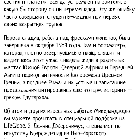
светил и планет», всегда устремлен на зрителя, в
какую бы сторону он ни перемещался. Эту же ошибку
часто совершают студенты-медики при первых
своих вскрытиях трупов.
Первая стадия, работа над фресками люнетов, была
завершена в октябре 1984 года. Там и Богоматерь,
которая, плотно завернувшись в плащ, слышит и
видит весь этот ужас. Сивиллы жили в различных
местах Южной Европы, Северной Африки и Передней
Азии в период античности (во времена Древней
Греции, а позднее Рима) и их устные и записанные
предсказания цитировались еще «отцом истории» –
греком Плутархом.
Об этой и других известных работах Микеланджело
вы можете прочитать в специальной подборке на
LifeGlobe. 2. Деннис Джеронимус, специалист по
искусству Возрождения из Нью-Йоркского