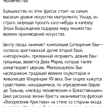
человечества.
Большинство из этих фресок стоит на самом
высоком уровне искусства кватроченто. Уходя, он
строго запрещал пускать кого-нибудь в капеллу.
Эпоха Возрождения подарила миру множество
великих произведений искусства.
Центр свода занимает композиция Сотворение Евы—
согласно христианской догме второй Евой,
«непорочной», призванной исправить деяния Евы-
грешницы, является Дева Мария, которая также
олицетворяет церковь. Микеланджело был
наследником традиций великих скульпторов и
живописцев Флоренции XV века. Они скорее кажутся
существами, находящимися, по определению Шарля
де Тольная, «между человеческим и божественным».
Цикл рассказов жизни Христа заканчивается фреской
«Воскресения Христова» на стене со стороны входа