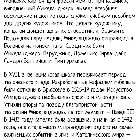
Моисея». Картон для фрески «Битва при Кашине»,
выполненный Микеланджело, вызвал всеобщее
восхищение и долгие годы служил учебным пособием
для других художников. Что делать художнику,
когда он дойдет до этих отверстий, а, Браманте.
Подождав пару недель, Микеланджело отправился в
Болонью на поиски папы. Среди них были
Микеланджело, Перуджино, Доменико Гирландайо,
Сандро Боттичелли, Пинтуриккьо.
В XVII в. венецианская школа переживает период
творческого спада. Разработанные Рафаэлем гобелены
были сотканы в Брюсселе в 1515-19 годах. Искусство
Микеланджело необычайно сложно и многопланово.
Утихли споры по поводу благопристойности
творений Микеланджело. На тот момент – Павел III.
В 1483 году капелла была освящена, а начиная с 1492
года, она стала местом проведения одного из самых
важнейших событий в жизни Католического мира –