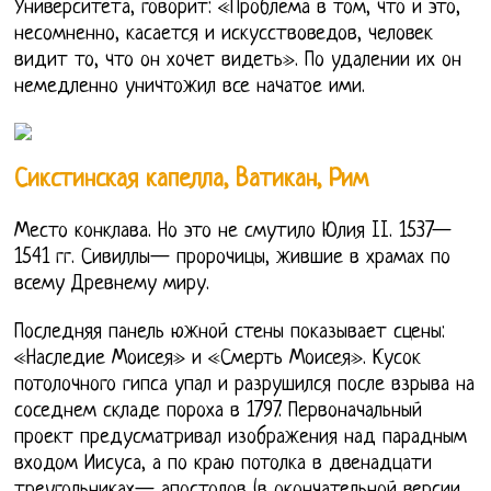
Университета, говорит: «Проблема в том, что и это,
несомненно, касается и искусствоведов, человек
видит то, что он хочет видеть». По удалении их он
немедленно уничтожил все начатое ими.
Сикстинская капелла, Ватикан, Рим
Место конклава. Но это не смутило Юлия II. 1537—
1541 гг. Сивиллы— пророчицы, жившие в храмах по
всему Древнему миру.
Последняя панель южной стены показывает сцены:
«Наследие Моисея» и «Смерть Моисея». Кусок
потолочного гипса упал и разрушился после взрыва на
соседнем складе пороха в 1797. Первоначальный
проект предусматривал изображения над парадным
входом Иисуса, а по краю потолка в двенадцати
треугольниках— апостолов (в окончательной версии