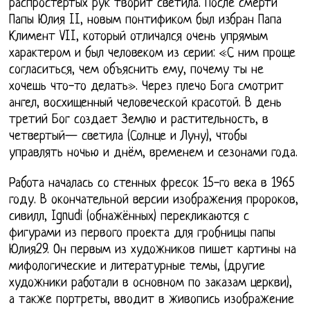
распростертых рук творит светила. После смерти
Папы Юлия II, новым понтификом был избран Папа
Климент VII, который отличался очень упрямым
характером и был человеком из серии: «С ним проще
согласиться, чем объяснить ему, почему ты не
хочешь что-то делать». Через плечо Бога смотрит
ангел, восхищенный человеческой красотой. В день
третий Бог создает Землю и растительность, в
четвертый— светила (Солнце и Луну), чтобы
управлять ночью и днём, временем и сезонами года.
Работа началась со стенных фресок 15-го века в 1965
году. В окончательной версии изображения пророков,
сивилл, Ignudi (обнажённых) перекликаются с
фигурами из первого проекта для гробницы папы
Юлия29. Он первым из художников пишет картины на
мифологические и литературные темы, (другие
художники работали в основном по заказам церкви),
а также портреты, вводит в живопись изображение