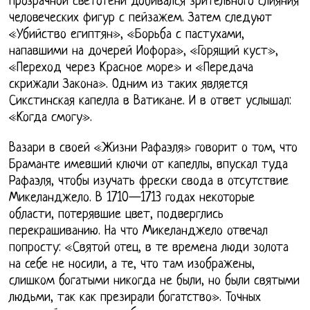
прозрачной светотени добивался зрительного слияния
человеческих фигур с пейзажем. Затем следуют
«Убийство египтян», «Борьба с пастухами,
напавшими на дочерей Иофора», «Горящий куст»,
«Переход через Красное море» и «Передача
скрижали Закона». Одним из таких является
Сикстинская капелла в Ватикане. И в ответ услышал:
«Когда смогу».
Вазари в своей «Жизни Рафаэля» говорит о том, что
Браманте имевший ключи от капеллы, впускал туда
Рафаэля, чтобы изучать фрески свода в отсутствие
Микеланджело. В 1710—1713 годах некоторые
области, потерявшие цвет, подверглись
перекрашиванию. На что Микеланджело отвечал
попросту: «Святой отец, в те времена люди золота
на себе не носили, а те, что там изображены,
слишком богатыми никогда не были, но были святыми
людьми, так как презирали богатство». Точных