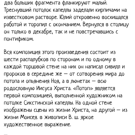
два больших фрагмента фланкируют малый.
Треснувший потолок капеллы заделали кирпичами на
известковом растворе. Юлий откровенно восхищался
работой и торопил с окончанием. Вернулся в столицу
он только в декабре, так и не повстречавшись с
понтификом.
Вся композиция этого произведения состоит из
шести распалубков по сторонам и по одному в
каждой торцовой стене на них он написал сивилл и
пророков в середине же – от сотворения мира до
потопа и опьянения Ноя, а в люнетах – всю
родословную Иисуса Христа. «Потоп» является
первой композицией, выполненной художником на
потолке Сикстинской капеллы. На одной стене
изображены сцены из жизни Христа, на другой – из
жизни Моисея. в живописи В. ш. яркое
художественное выражение.