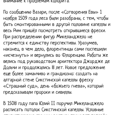
внимание к проблемам колорита.
По сообщению Вазари, после «Сотворения Евы» 1
ноября 1509 года леса были разобраны, с тем, чтобы
быть смонтированными в другой половине капеллы и
весь Рим пришёл посмотреть открывшиеся фрески.
При распределении фигур Микеланджело не
стремится к единству перспективы. Уразумев,
наконец, в чем дело, флорентинцы сами поспешили
«исчезнуть» и вернулись во Флоренцию. Работы же
велись под руководством архитектора Джордже де
Дольчи и продолжались 8 лет. Новое предложение
еще более заманчиво и грандиозно: создать на
алтарной стене Сикстинской капеллы фреску
«Страшный суд», день «божьего гнева», который
предсказывали пророки и сивиллы.
В 1508 году папа Юлий II поручил Микеланджело
расписать потолок Сикстинской капеллы. Условные