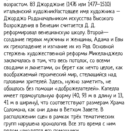
возрастом. 83 Джорджоне (1476 или 1477–1510)
итальянский художникНастоящее имя художника –
Джорджо Родоначальником искусства Высокого
Возрождения в Венеции считается Д. Д.
реформировал венецианскую школу. Второй—
создание первых мужчины и женщины, Адама и Евы
их грехопадение и изгнание их из Рая. Основной
стержень художественной реформы Микеланджело
заключалась в том, что весь потолок, со всеми
сводами и люнетами, он берет как нечто целое, как
воображаемый героический мир, стелющийся над
головами зрителей. Здесь, нужно заметить, не
обошлось без помощи «доброжелателей». Капелла
имеет прямоугольную форму (40, 93 м в длину и 13,
41 м в ширину), что соответствуют размерам Храма
Соломона, как они даны в Ветхом Завете. В
расположении сцен в рамках трёх тематических
групп нарушена хронология. Все это время с ним