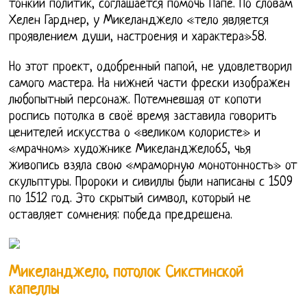
тонкий политик, соглашается помочь Папе. По словам
Хелен Гарднер, у Микеланджело «тело является
проявлением души, настроения и характера»58.
Но этот проект, одобренный папой, не удовлетворил
самого мастера. На нижней части фрески изображен
любопытный персонаж. Потемневшая от копоти
роспись потолка в своё время заставила говорить
ценителей искусства о «великом колористе» и
«мрачном» художнике Микеланджело65, чья
живопись взяла свою «мраморную монотонность» от
скульптуры. Пророки и сивиллы были написаны с 1509
по 1512 год. Это скрытый символ, который не
оставляет сомнения: победа предрешена.
Микеланджело, потолок Сикстинской
капеллы