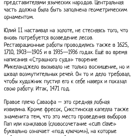
представителями языческих народов. Центральная
часть должна была быть заполнена геометрическим
орнаментом.
Юлий II настаивал на золоте, не стесняясь того, что
вновь потребуется возведение лесов.
Реставрационные работы проводились также в 1625,
1710, 1903—1905 и в 1935—1936 годах. Ещё во время
написания «Страшного суда» творение
Микеланджело вызывало не только восхищение, но и
шквал возмутительных речей. Он то и дело требовал,
чтобы художник пустил его к себе наверх и показал
свою работу. Итак, 1471 год.
Правое плечо Саваофа – это средняя лобная
извилина. Кроме фресок, Сикстинская капелла также
знаменита тем, что это место проведения выборов
Пап или конклавов (словосочетание «cum clave»
буквально означает «под ключом»), на которые