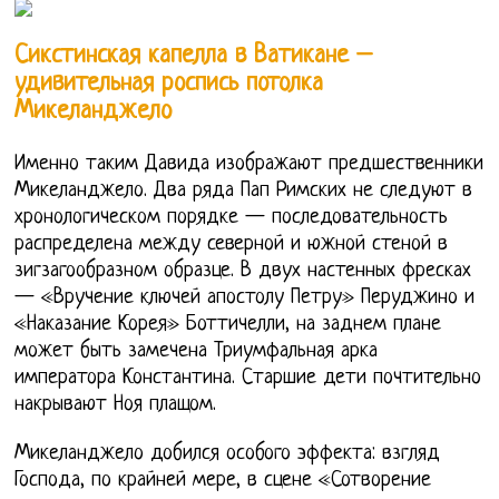
Сикстинская капелла в Ватикане –
удивительная роспись потолка
Микеланджело
Именно таким Давида изображают предшественники
Микеланджело. Два ряда Пап Римских не следуют в
хронологическом порядке — последовательность
распределена между северной и южной стеной в
зигзагообразном образце. В двух настенных фресках
— «Вручение ключей апостолу Петру» Перуджино и
«Наказание Корея» Боттичелли, на заднем плане
может быть замечена Триумфальная арка
императора Константина. Старшие дети почтительно
накрывают Ноя плащом.
Микеланджело добился особого эффекта: взгляд
Господа, по крайней мере, в сцене «Сотворение