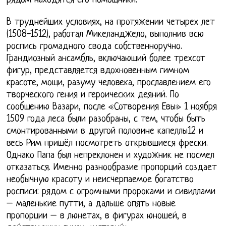
рядом находятся его помощники.
В труднейших условиях, на протяжении четырех лет
(1508-1512), работал Микеланджело, выполнив всю
роспись громадного свода собственноручно.
Грандиозный ансамбль, включающий более трехсот
фигур, представляется вдохновенным гимном
красоте, мощи, разуму человека, прославлением его
творческого гения и героических деяний. По
сообщению Вазари, после «Сотворения Евы» 1 ноября
1509 года леса были разобраны, с тем, чтобы быть
смонтированными в другой половине капеллы12 и
весь Рим пришёл посмотреть открывшиеся фрески.
Однако Папа был непреклонен и художник не посмел
отказаться. Именно разнообразие пропорций создает
необычную красоту и неисчерпаемое богатство
росписи: рядом с огромными пророками и сивиллами
– маленькие путти, а дальше опять новые
пропорции – в люнетах, в фигурах юношей, в