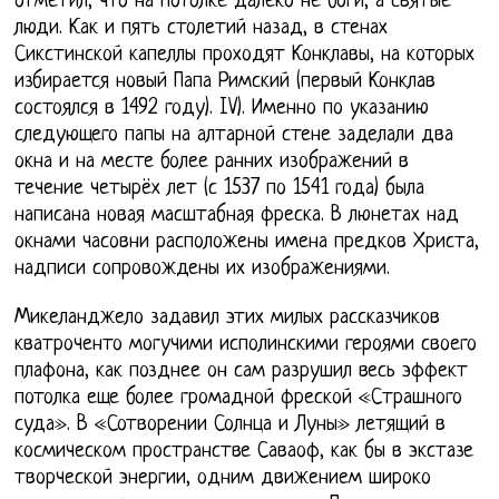
отметил, что на потолке далеко не боги, а святые
люди. Как и пять столетий назад, в стенах
Сикстинской капеллы проходят Конклавы, на которых
избирается новый Папа Римский (первый Конклав
состоялся в 1492 году). IV). Именно по указанию
следующего папы на алтарной стене заделали два
окна и на месте более ранних изображений в
течение четырёх лет (с 1537 по 1541 года) была
написана новая масштабная фреска. В люнетах над
окнами часовни расположены имена предков Христа,
надписи сопровождены их изображениями.
Микеланджело задавил этих милых рассказчиков
кватроченто могучими исполинскими героями своего
плафона, как позднее он сам разрушил весь эффект
потолка еще более громадной фреской «Страшного
суда». В «Сотворении Солнца и Луны» летящий в
космическом пространстве Саваоф, как бы в экстазе
творческой энергии, одним движением широко