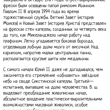
завершена в октябре 1984 года. Отреставрированные
фрески были освящены папой римским Иоанном
Павлом II 8 апреля 1994 года во время
торжественной службы. Ветхий Завет (история
Моисея) и Новый Завет (история Христа) представлен
на фресках стен капеллы, созданных за четверть века
до того, как Микеланджело начал работу над
плафоном. Легко угадывается боковая борозда,
отделяющая лобную долю мозга от височной. Над
карнизом, напротив малых центральных панно,
располагаются круглые щиты или медальоны.
С самого начала Юлий II даже не догадывался, чем
закончится его стремление «обновить» звёздное
небо на своде Сикстинской капеллы. Третьей—
испытания, выпавшие на долю человечества. В. ш.
выделяют преобладание живописных начал,
абсолютное владение пластически-выразительными
возможностями масляной живописи, особое