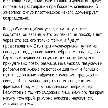
в капеллу. Эти линии были хорошо изучены во время
последней реставрации при боковом освещении. В
живописи фигур пластическое начало доминирует
безраздельно.
Когда Микеланджело указали на отсутствие
сходства, он заявил: «Это он сейчас не похож, а лет
через сто все его только таким и будут
представлять». Это пары «мраморных» путти на
консолях, поддерживающих рёбра каменные головы
баранов в вершинах пазух свода нагие фигуры в
причудливых позах, размещённые между пазухами и
рёбрами как живые подставки для книг и большие
путти, держащие таблички с именами пророков и
сивилл. И это можно понять по его последним
фрескам. Поза, мол, у них слишком неприличная.
Несмотря на то, что художник лишь немного прикрыл
наготу темперой, римляне навсегда нарекли его
«штанописцем».