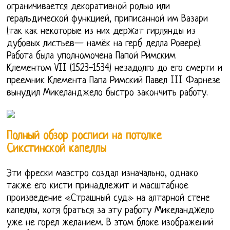
ограничивается декоративной ролью или
геральдической функцией, приписанной им Вазари
(так как некоторые из них держат гирлянды из
дубовых листьев— намёк на герб делла Ровере).
Работа была уполномочена Папой Римским
Клементом VII (1523-1534) незадолго до его смерти и
преемник Клемента Папа Римский Павел III Фарнезе
вынудил Микеланджело быстро закончить работу.
Полный обзор росписи на потолке
Сикстинской капеллы
Эти фрески маэстро создал изначально, однако
также его кисти принадлежит и масштабное
произведение «Страшный суд» на алтарной стене
капеллы, хотя браться за эту работу Микеланджело
уже не горел желанием. В этом блоке изображений