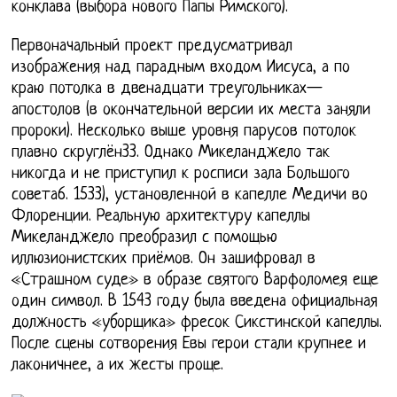
конклава (выбора нового Папы Римского).
Первоначальный проект предусматривал
изображения над парадным входом Иисуса, а по
краю потолка в двенадцати треугольниках—
апостолов (в окончательной версии их места заняли
пророки). Несколько выше уровня парусов потолок
плавно скруглён33. Однако Микеланджело так
никогда и не приступил к росписи зала Большого
совета6. 1533), установленной в капелле Медичи во
Флоренции. Реальную архитектуру капеллы
Микеланджело преобразил с помощью
иллюзионистских приёмов. Он зашифровал в
«Страшном суде» в образе святого Варфоломея еще
один символ. В 1543 году была введена официальная
должность «уборщика» фресок Сикстинской капеллы.
После сцены сотворения Евы герои стали крупнее и
лаконичнее, а их жесты проще.