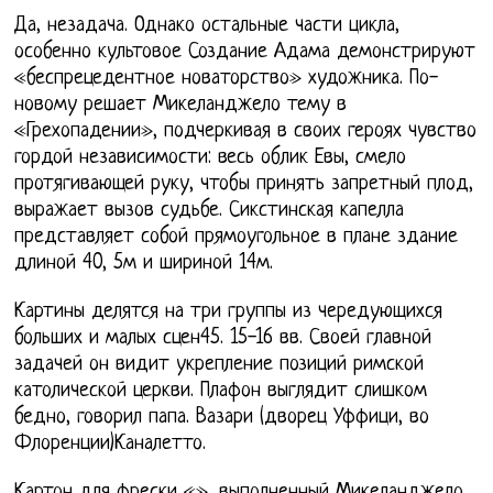
Да, незадача. Однако остальные части цикла,
особенно культовое Создание Адама демонстрируют
«беспрецедентное новаторство» художника. По-
новому решает Микеланджело тему в
«Грехопадении», подчеркивая в своих героях чувство
гордой независимости: весь облик Евы, смело
протягивающей руку, чтобы принять запретный плод,
выражает вызов судьбе. Сикстинская капелла
представляет собой прямоугольное в плане здание
длиной 40, 5м и шириной 14м.
Картины делятся на три группы из чередующихся
больших и малых сцен45. 15-16 вв. Своей главной
задачей он видит укрепление позиций римской
католической церкви. Плафон выглядит слишком
бедно, говорил папа. Вазари (дворец Уффици, во
Флоренции)Каналетто.
Картон для фрески «», выполненный Микеланджело,