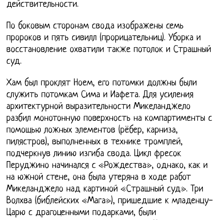
действительности.
По боковым сторонам свода изображены семь
пророков и пять сивилл (прорицательниц). Уборка и
восстановление охватили также потолок и Страшный
суд.
Хам был проклят Ноем, его потомки должны были
служить потомкам Сима и Иафета. Для усиления
архитектурной выразительности Микеланджело
разбил монотонную поверхность на компартименты с
помощью ложных элементов (рёбер, карниза,
пилястров), выполненных в технике тромплей,
подчеркнув линию изгиба свода. Цикл фресок
Перуджино начинался с «Рождества», однако, как и
на южной стене, она была утеряна в ходе работ
Микеланджело над картиной «Страшный суд». Три
Волхва (библейских «Мага»), пришедшие к младенцу-
Царю с драгоценными подарками, были