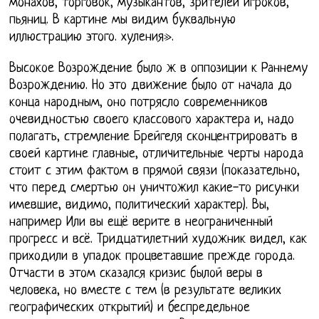
монахов, торговок, музыкантов, зрителей игроков,
пьяниц. В картине мы видим буквальную
иллюстрацию этого. хуления».
Высокое Возрождение было ж в оппозиции к Раннему
Возрождению. Но это движение было от начала до
конца народным, оно потрясло современников
очевидностью своего классового характера и, надо
полагать, стремление Брейгеля сконцентрировать в
своей картине главные, отличительные черты народа
стоит с этим фактом в прямой связи (показательно,
что перед смертью он уничтожил какие-то рисунки
имевшие, видимо, политический характер). Вы,
например Или вы ещё верите в неограниченный
прогресс и всё. Тридцатилетний художник видел, как
приходили в упадок процветавшие прежде города.
Отчасти в этом сказался кризис былой веры в
человека, но вместе с тем (в результате великих
географических открытий) и беспредельное