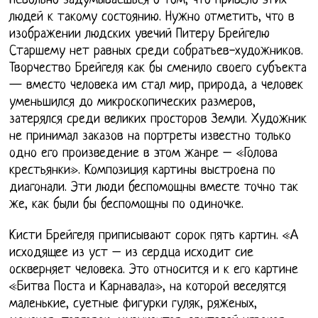
Невольно задумываешься о том, что привело этих
людей к такому состоянию. Нужно отметить, что в
изображении людских увечий Питеру Брейгелю
Старшему нет равных среди собратьев-художников.
Творчество Брейгеля как бы сменило своего субъекта
— вместо человека им стал мир, природа, а человек
уменьшился до микроскопических размеров,
затерялся среди великих просторов Земли. Художник
не принимал заказов на портреты известно только
одно его произведение в этом жанре – «Голова
крестьянки». Композиция картины выстроена по
диагонали. Эти люди беспомощны вместе точно так
же, как были бы беспомощны по одиночке.
Кисти Брейгеля приписывают сорок пять картин. «А
исходящее из уст – из сердца исходит сие
оскверняет человека. Это относится и к его картине
«Битва Поста и Карнавала», на которой веселятся
маленькие, суетные фигурки гуляк, ряженых,