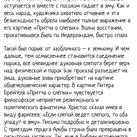
оступается и вместе с посохом падает в яму. Как и
весь народ, художника охватило отчаяние и эта
безысходность обрела наиболее полное выражение в
его картине «Притча о слепых». Волна восстаний,
прокатившаяся было по Нидерландам, быстро спала.
Такой был порыв: от заоблачного – к земному. И чем
дальше, тем осмысленнее становится соединение
порока, все очевиднее духовная слепота берет верх
над физической и порок (как проказа) разъедает их
лица, духовные язвы приобретают на картине
общечеловеческий характер. В картине Питера
Брейгеля «Притча о слепых» чувствуется
философское неприятие религиозного и
политического фанатизма. Христос сказал имея в
виду фарисеев: «Если слепой ведет слепого, то оба
упадут в яму». Письмо подробно и детализировано.
С приездом герцога Альбы страна была превращена в