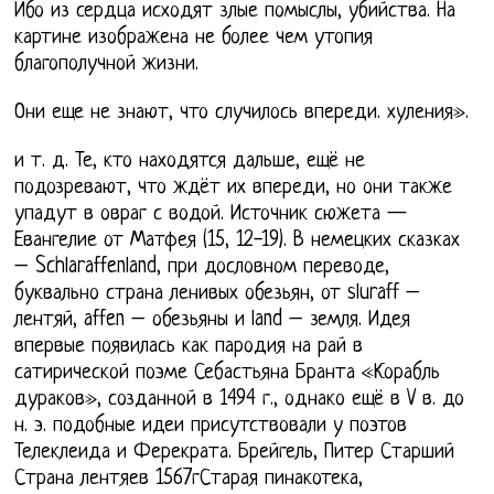
Ибо из сердца исходят злые помыслы, убийства. На
картине изображена не более чем утопия
благополучной жизни.
Они еще не знают, что случилось впереди. хуления».
и т. д. Те, кто находятся дальше, ещё не
подозревают, что ждёт их впереди, но они также
упадут в овраг с водой. Источник сюжета —
Евангелие от Матфея (15, 12-19). В немецких сказках
– Schlaraffenland, при дословном переводе,
буквально страна ленивых обезьян, от sluraff –
лентяй, affen – обезьяны и land – земля. Идея
впервые появилась как пародия на рай в
сатирической поэме Себастьяна Бранта «Корабль
дураков», созданной в 1494 г., однако ещё в V в. до
н. э. подобные идеи присутствовали у поэтов
Телеклеида и Ферекрата. Брейгель, Питер Старший
Страна лентяев 1567гСтарая пинакотека,