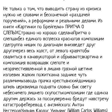
Не только о том, что выводить страну из кризиса
нужно не словами и бесконечной «раздачей
поручений», а реформами и реальными делами. Из
книги «Картинки по Брейгелю» ПРИТЧА О
СЛЕПЫХСтрашно но хорошо сделанаПритча о
слепцахбез единого всплеска красногов композиции
гдегруппа нищих по диагонали внизведет друг
другачерез весь холст, от левого краячтобы
свалиться в канавукоторой и обрываютсякартина и
композиция возвращаяк слепоте и
незрячестиявленной в лицахв грязной щетине
изгоевих жалких пожиткахна заднике чуть
различимызаводь прачка крестьянскийдомишко
шпиль церквилица подняты словно бык свету
небесничего лишнего скупостькомпозиции где одинза
другим держась за посохуверенно бредут навстречу
катастрофеПеревод с английского: Антон
НестеровУильям Карлос Уильямс (William Carlos Williams)