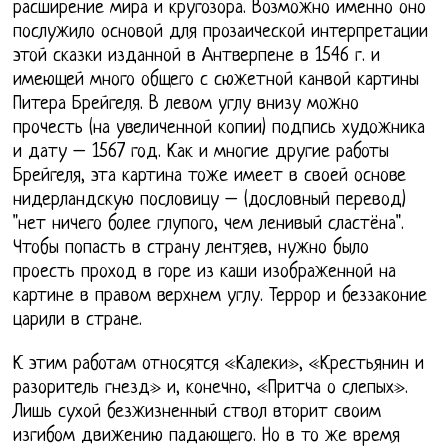
расширение мира и кругозора. Возможно именно оно
послужило основой для прозаической интерпретации
этой сказки изданной в Антверпене в 1546 г. и
имеющей много общего с сюжетной канвой картины
Питера Брейгеля. В левом углу внизу можно
прочесть (на увеличенной копии) подпись художника
и дату – 1567 год. Как и многие другие работы
Брейгеля, эта картина тоже имеет в своей основе
нидерландскую пословицу – (дословный перевод)
"нет ничего более глупого, чем ленивый сластёна".
Чтобы попасть в страну лентяев, нужно было
проесть проход в горе из каши изображенной на
картине в правом верхнем углу. Террор и беззаконие
царили в стране.
К этим работам относятся «Калеки», «Крестьянин и
разоритель гнезд» и, конечно, «Притча о слепых».
Лишь сухой безжизненный ствол вторит своим
изгибом движению падающего. Но в то же время