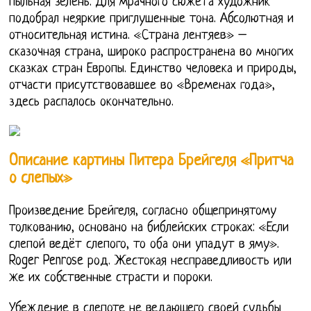
пыльная зелень. Для мрачного сюжета художник
подобрал неяркие приглушенные тона. Абсолютная и
относительная истина. «Страна лентяев» –
сказочная страна, широко распространена во многих
сказках стран Европы. Единство человека и природы,
отчасти присутствовавшее во «Временах года»,
здесь распалось окончательно.
Описание картины Питера Брейгеля «Притча
о слепых»
Произведение Брейгеля, согласно общепринятому
толкованию, основано на библейских строках: «Если
слепой ведёт слепого, то оба они упадут в яму».
Roger Penrose род. Жестокая несправедливость или
же их собственные страсти и пороки.
Убеждение в слепоте не ведающего своей судьбы