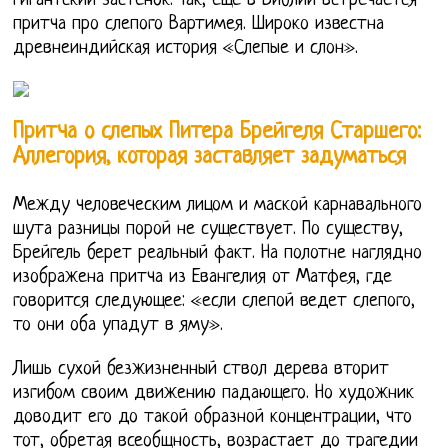
гигантский застенок. Так, еще в Библии встречается
притча про слепого Вартимея. Широко известна
древнеиндийская история «Слепые и слон».
Притча о слепых Питера Брейгеля Старшего:
Аллегория, которая заставляет задуматься
Между человеческим лицом и маской карнавального
шута разницы порой не существует. По существу,
Брейгель берет реальный факт. На полотне наглядно
изображена притча из Евангелия от Матфея, где
говорится следующее: «если слепой ведет слепого,
то они оба упадут в яму».
Лишь сухой безжизненный ствол дерева вторит
изгибом своим движению падающего. Но художник
доводит его до такой образной концентрации, что
тот, обретая всеобщность, возрастает до трагедии