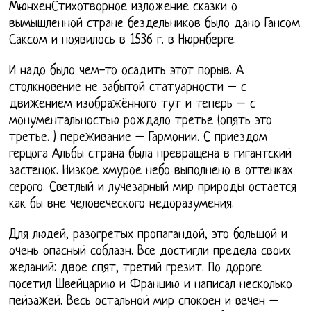
МюнхенСтихотворное изложение сказки о
вымышленной стране бездельников было дано Гансом
Саксом и появилось в 1536 г. в Нюрнберге.
И надо было чем-то осадить этот порыв. А
столкновение не забытой статуарности – с
движением изображённого тут и теперь – с
монументальностью рождало третье (опять это
третье. ) переживание – Гармонии. С приездом
герцога Альбы страна была превращена в гигантский
застенок. Низкое хмурое небо выполнено в оттенках
серого. Светлый и лучезарный мир природы остается
как бы вне человеческого недоразумения.
Для людей, разогретых пропагандой, это большой и
очень опасный соблазн. Все достигли предела своих
желаний: двое спят, третий грезит. По дороге
посетил Швейцарию и Францию и написал несколько
пейзажей. Весь остальной мир спокоен и вечен –