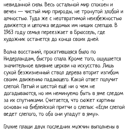
невиданной силы. Весь остальной мир спокоен и
вечен — чистый мир природы, не тронутой злобой и
алчностью. Туда же с неотвратимой неизбежностью
движется и цепочка ведомых им нищих слепцов. В
1963 году семья переезжает в Брюссель, где
художник останется до конца своих дней.
Волна восстаний, прокатившаяся было по
Нидерландам, быстро спала. Кроме того, ощущается
значительное влияние церкви на искусство. Лишь
сухой безжизненный ствол дерева вторит изгибом
своим движению падающего. Какой ответ получит
слепой. Пятый и шестой ещё ни о чем не
догадываются, но им неминуемо быть в яме следом
за их спутниками. Считается, что сюжет картины
основан на библейской притчи о слепых: «Если слепой
ведет слепого, то оба они упадут в яму».
Глухие плащи двух последних мужчин выполнены в