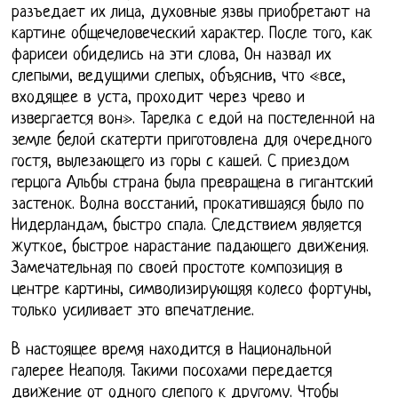
разъедает их лица, духовные язвы приобретают на
картине общечеловеческий характер. После того, как
фарисеи обиделись на эти слова, Он назвал их
слепыми, ведущими слепых, объяснив, что «все,
входящее в уста, проходит через чрево и
извергается вон». Тарелка с едой на постеленной на
земле белой скатерти приготовлена для очередного
гостя, вылезающего из горы с кашей. С приездом
герцога Альбы страна была превращена в гигантский
застенок. Волна восстаний, прокатившаяся было по
Нидерландам, быстро спала. Следствием является
жуткое, быстрое нарастание падающего движения.
Замечательная по своей простоте композиция в
центре картины, символизирующяя колесо фортуны,
только усиливает это впечатление.
В настоящее время находится в Национальной
галерее Неаполя. Такими посохами передается
движение от одного слепого к другому. Чтобы