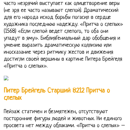
часто незрячий выступает как олицетворение веры
(не зря ее часто называют слепой). Драматический
для его народа исход борьбы погасил в сердце
художника последнюю надежду. «Притча о слепых»
(1568) «Если слепой ведет слепого, то оба они
упадут в яму». БиблияГениальный дар обобщения и
умение выразить драматическую коллизию или
иносказание через ритмику жестов и движения
достигли своей вершины в картине Питера Брейгеля
«Притча о слепых».
Питер Брейгель Старший 8212 Притча о
слепых
Пейзаж статичен и безмятежен, отсутствуют
посторонние фигуры людей и животных. Ни единого
просвета нет между облаками. «Притча о слепых» –