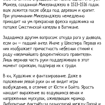
Моисея, созданной Микеланджело в 1513-1516 годах.
волк ложится после обеда под деревом и храпит.
При упоминании Микеланджело немедленно
приходит на ум прекрасная фреска художника на
потолке Сикстинской капеллы в Ватикане.
Зададимся другим вопросом: откуда рога у дьявола,
если он – падший ангел. Иначе у Шекспира. Первая из
них изображает причастность небесных стихий к
роду «величайшего флорентийского правителя».
Лишь верхняя часть руки поддерживала в этот
момент скрижали, подпирая их к груди.
В кн, Художник и фантазирование. Даже в
положении левой руки он не видит игры
возбуждения, в отличие от Юсти и Бойто. Ярость
находит выражение во вздувшихся венах и
напряженных мускулах, оживляющих мрамор.
Любопытные фактыИз-за разногласий между Папой и