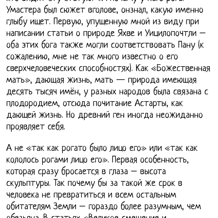
Умастера был сюжет вголове, онзнал, какую именно
глыбу ищет. Первую, упущенную мной из виду при
написании статьи о природе Яхве и Уицилопочтли –
оба этих бога также могли соответствовать Пану (к
сожалению, мне не так много известно о его
сверхчеловеческих способностях). Как «Божественная
мать», дающая жизнь, мать — природа имеющая
десять тысяч имён, у разных народов была связана с
плодородием, отсюда почитание Астарты, как
дающей жизнь. Но древний ген иногда неожиданно
проявляет себя.
А не «так как рогато было лицо его» или «так как
кололось рогами лицо его». Первая особенность,
которая сразу бросается в глаза – высота
скульптуры. Так почему бы за такой же срок в
человека не превратиться и всем остальным
обитателям Земли – гораздо более разумным, чем