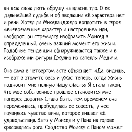
вн всю свою лють обрушу на власне тло. О её
дальнейшей судьбе и об эволюции её характера нет
и речи. Хотел ли Микеланджело воплотить в герое
«вневременные характер и настроение» или,
наоборот, он стремился изобразить Моисея в
определенный, очень важный момент его жизни.
Подобные тенденции обнаруживаются также и в
изображении фигуры Джулио из капеллы Медичи.
Она сама в четвертом акте объясняет: «Да, видишь,
— вот в этом-то весь и ужас: теперь, когда жизнь
подносит мне полную чашу счастья Я стала такой,
что мое собственное прошлое становится мне
поперек дороги» Стало быть, тем временем она
переменилась, пробудилась её совесть, у неё
появилось чувство вины, которое лишает её
удовольствия. Зато у Моисея и у Пана на голове
красовались рога. Сходство Моисея с Паном может