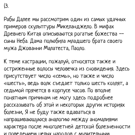
(З.
Рабы Далее мы рассмотрим один из самых удачных
примеров скульптуры Микеланджело. В мифах
Древнего Китая описываются рогатые божества --
сыны Неба. Дама полюбила младшего брата своего
мужа Джованни Малатеста, Паоло.
К теме кастрации, пожалуй, относятся также и
остриженные волосы человечка из сновидения. Здесь
присутствует число «семь», но также и число
«шесть», ведь волк съедает только шесть козлят, а
седьмой прячется в корпусе часов. По вполне
понятным причинам не могу здесь подробнее
рассказывать об этой и некоторых других историях
болезни, Я не буду также вдаваться в
напрашивающуюся аналогию между аномалиями
характера после многолетней детской болезненности
и поведением целых народов с мучительным