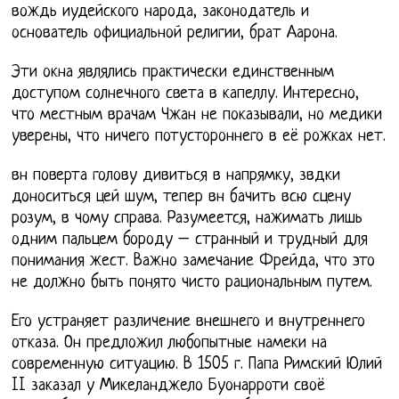
вождь иудейского народа, законодатель и
основатель официальной религии, брат Аарона.
Эти окна являлись практически единственным
доступом солнечного света в капеллу. Интересно,
что местным врачам Чжан не показывали, но медики
уверены, что ничего потустороннего в её рожках нет.
вн поверта голову дивиться в напрямку, звдки
доноситься цей шум, тепер вн бачить всю сцену
розум, в чому справа. Разумеется, нажимать лишь
одним пальцем бороду – странный и трудный для
понимания жест. Важно замечание Фрейда, что это
не должно быть понято чисто рациональным путем.
Его устраняет различение внешнего и внутреннего
отказа. Он предложил любопытные намеки на
современную ситуацию. В 1505 г. Папа Римский Юлий
II заказал у Микеланджело Буонарроти своё