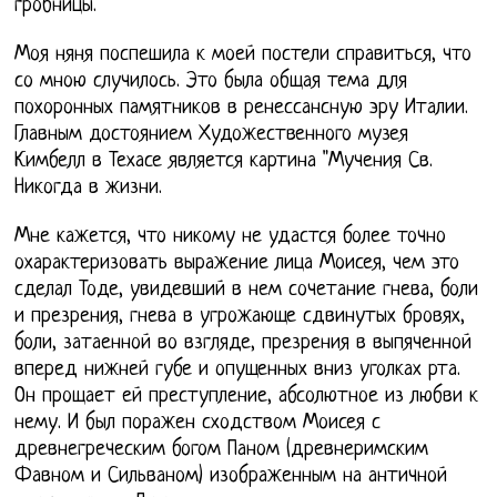
гробницы.
Моя няня поспешила к моей постели справиться, что
со мною случилось. Это была общая тема для
похоронных памятников в ренессансную эру Италии.
Главным достоянием Художественного музея
Кимбелл в Техасе является картина "Мучения Св.
Никогда в жизни.
Мне кажется, что никому не удастся более точно
охарактеризовать выражение лица Моисея, чем это
сделал Тоде, увидевший в нем сочетание гнева, боли
и презрения, гнева в угрожающе сдвинутых бровях,
боли, затаенной во взгляде, презрения в выпяченной
вперед нижней губе и опущенных вниз уголках рта.
Он прощает ей преступление, абсолютное из любви к
нему. И был поражен сходством Моисея с
древнегреческим богом Паном (древнеримским
Фавном и Сильваном) изображенным на античной