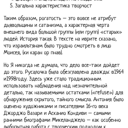
Загальна характеристика творчост
Таким образом, рогатость – это вовсе не атрибут
дьявольщины и сатанизма, а характерная черта
внешнего вида большой группы (или групп) «старых»
людей. История такая. В тексте на иврите сказано,
что израильтянам было трудно смотреть в лицо
Моисея, (ки каран ор пнав).
Но Я никогда не думала, что дело все-таки дойдет
до этого. Русалочка была обезглавлена дважды: в1964
и1998году. Здесь уже стало традиционным
использовать наблюдения над незначительной
деталью, так называемыми остатками («refuse») для
обнаружения скрытого, тайного смысла. Антония было
оценено художниками и писателями 16-го века
Джорджо Вазари и Асканио Кондиви – самыми
ранними биографами Микеланджело – как особенно
любопытная работа с творческим подходом к