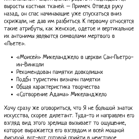
выросты костных тканей. – Примеч. Отведя руку
назад, он спас начинающие уже спускаться вниз
скрижали, не дав им разбиться. К первому относятся
такие атрибуты, как женское, одетое и вертикальное
их антонимы являются символами мертвого в
«Пьете».
«Моисей» Микеланджело в церкви Сан-Пьетро-
ин-Винколи
Рекомендован памятки довколишнх
Подбн туристичн визначн памятки
Общая характеристика творчества
«Сотворение Адама» Микеланджело
Хочу сразу же оговориться, что Я не большой знаток
искусства, скорее дилетант. Туда-то и направлен его
взгляд вид этого зрелища вызывает то ощущение,
которое выражается его взглядом и всей мощной
фигурой, вот-вот готовой прийти в неистовое