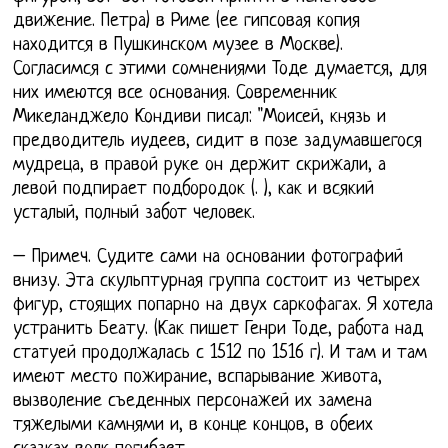
движение. Петра) в Риме (ее гипсовая копия
находится в Пушкинском музее в Москве).
Согласимся с этими сомнениями Тоде думается, для
них имеются все основания. Современник
Микеланджело Кондиви писал: "Моисей, князь и
предводитель иудеев, сидит в позе задумавшегося
мудреца, в правой руке он держит скрижали, а
левой подпирает подбородок (. ), как и всякий
усталый, полный забот человек.
– Примеч. Судите сами на основании фотографий
внизу. Эта скульптурная группа состоит из четырех
фигур, стоящих попарно на двух саркофагах. Я хотела
устранить Беату. (Как пишет Генри Тоде, работа над
статуей продолжалась с 1512 по 1516 г). И там и там
имеют место пожирание, вспарывание живота,
вызволение съеденных персонажей их замена
тяжелыми камнями и, в конце концов, в обеих