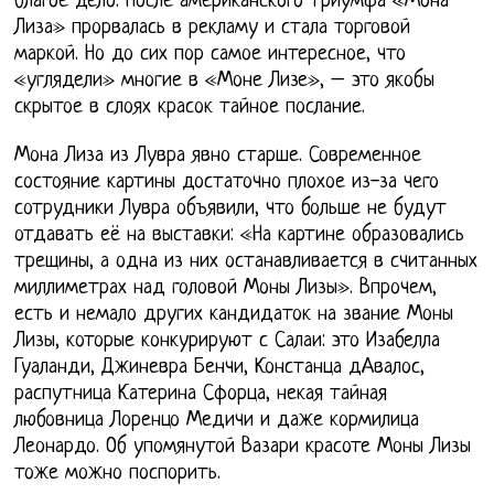
благое дело. После американского триумфа «Мона
Лиза» прорвалась в рекламу и стала торговой
маркой. Но до сих пор самое интересное, что
«углядели» многие в «Моне Лизе», – это якобы
скрытое в слоях красок тайное послание.
Мона Лиза из Лувра явно старше. Современное
состояние картины достаточно плохое из-за чего
сотрудники Лувра объявили, что больше не будут
отдавать её на выставки: «На картине образовались
трещины, а одна из них останавливается в считанных
миллиметрах над головой Моны Лизы». Впрочем,
есть и немало других кандидаток на звание Моны
Лизы, которые конкурируют с Салаи: это Изабелла
Гуаланди, Джиневра Бенчи, Констанца дАвалос,
распутница Катерина Сфорца, некая тайная
любовница Лоренцо Медичи и даже кормилица
Леонардо. Об упомянутой Вазари красоте Моны Лизы
тоже можно поспорить.