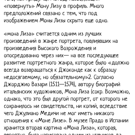
«повернуть» Мону Лизу в профиль. Много
предположений связано с тем, что под
изображением Моны Лизы скрыто еще одно.
«мона Лиза» считается одним из лучших
произведений в жанре портрета, повлиявших на
произведения Высокого Возрождения и
опосредованно через них— на все последующее
развитие портретного жанра, которое было «должно
всегда возвращаться к Джоконде как к образцу
недосягаемому, но обязательному»2. Согласно
Джорджио Вазари (1511—1574), автору биографий
итальянских художников, Мона Лиза (сокр. Возможно,
однако, что это был другой портрет, от которого не
сохранилось ни свидетельств, ни копий, вследствие
чего Джулиано Медичи не мог иметь никакого
отношения к «Моне Лизе». В музее Прадо в Испании
хранится вторая картина «Мона Лиза», которая,