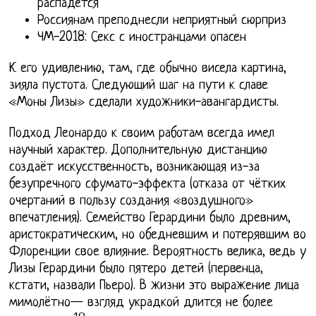
распадется
Россиянам преподнесли неприятный сюрприз
ЧМ-2018: Секс с иностранцами опасен
К его удивлению, там, где обычно висела картина,
зияла пустота. Следующий шаг на пути к славе
«Моны Лизы» сделали художники-авангардисты.
Подход Леонардо к своим работам всегда имел
научный характер. Дополнительную дистанцию
создаёт искусственность, возникающая из-за
безупречного сфумато-эффекта (отказа от чётких
очертаний в пользу создания «воздушного»
впечатления). Семейство Герардини было древним,
аристократическим, но обедневшим и потерявшим во
Флоренции свое влияние. Вероятность велика, ведь у
Лизы Герардини было пятеро детей (первенца,
кстати, назвали Пьеро). В жизни это выражение лица
мимолётно— взгляд украдкой длится не более