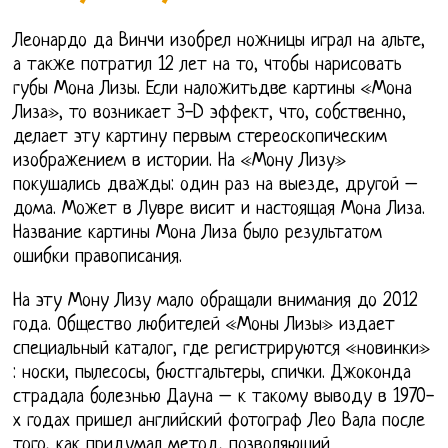
Леонардо да Винчи изобрел ножницы играл на альте,
а также потратил 12 лет на то, чтобы нарисовать
губы Мона Лизы. Если наложитьдве картины «Мона
Лиза», то возникает 3-D эффект, что, собственно,
делает эту картину первым стереоскопическим
изображением в истории. На «Мону Лизу»
покушались дважды: один раз на выезде, другой –
дома. Может в Лувре висит и настоящая Мона Лиза.
Название картины Мона Лиза было результатом
ошибки правописания.
На эту Мону Лизу мало обращали внимания до 2012
года. Общество любителей «Моны Лизы» издает
специальный каталог, где регистрируются «новинки»
: носки, пылесосы, бюстгальтеры, спички. Джоконда
страдала болезнью Дауна – к такому выводу в 1970-
х годах пришел английский фотограф Лео Вала после
того, как придумал метод, позволяющий