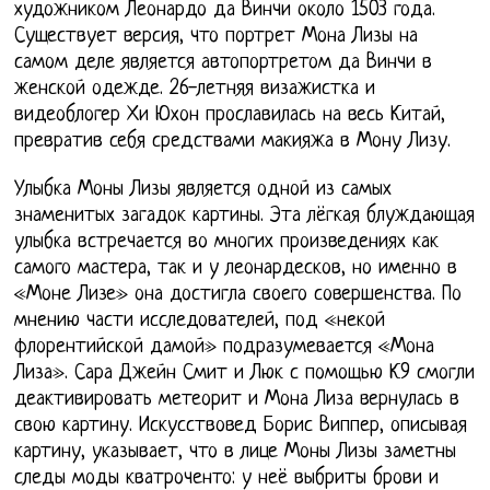
художником Леонардо да Винчи около 1503 года.
Существует версия, что портрет Мона Лизы на
самом деле является автопортретом да Винчи в
женской одежде. 26-летняя визажистка и
видеоблогер Хи Юхон прославилась на весь Китай,
превратив себя средствами макияжа в Мону Лизу.
Улыбка Моны Лизы является одной из самых
знаменитых загадок картины. Эта лёгкая блуждающая
улыбка встречается во многих произведениях как
самого мастера, так и у леонардесков, но именно в
«Моне Лизе» она достигла своего совершенства. По
мнению части исследователей, под «некой
флорентийской дамой» подразумевается «Мона
Лиза». Сара Джейн Смит и Люк с помощью К9 смогли
деактивировать метеорит и Мона Лиза вернулась в
свою картину. Искусствовед Борис Виппер, описывая
картину, указывает, что в лице Моны Лизы заметны
следы моды кватроченто: у неё выбриты брови и