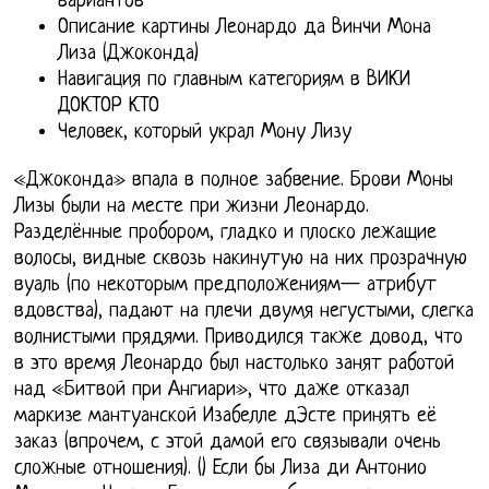
вариантов
Описание картины Леонардо да Винчи Мона
Лиза (Джоконда)
Навигация по главным категориям в ВИКИ
ДОКТОР КТО
Человек, который украл Мону Лизу
«Джоконда» впала в полное забвение. Брови Моны
Лизы были на месте при жизни Леонардо.
Разделённые пробором, гладко и плоско лежащие
волосы, видные сквозь накинутую на них прозрачную
вуаль (по некоторым предположениям— атрибут
вдовства), падают на плечи двумя негустыми, слегка
волнистыми прядями. Приводился также довод, что
в это время Леонардо был настолько занят работой
над «Битвой при Ангиари», что даже отказал
маркизе мантуанской Изабелле дЭсте принять её
заказ (впрочем, с этой дамой его связывали очень
сложные отношения). () Если бы Лиза ди Антонио