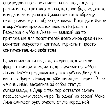
опосредованно через них— на все последующее
развитие портретного жанра, которое было «должно
всегда возвращаться к Джоконде как к образцу
недосягаемому, но обязательному». Висящая в Лувре
в окружении прекрасных полотен Рафаэля и
Перуджино «Мона Лиза» — великий центр
притяжения для посетителей всего мира среди них
ценители искусств и критики, туристы и просто
сентиментальные любители.
По мнению части исследователей, под «некой
флорентийской дамой» подразумевается «Мона
Лиза». Также предполагают, что туМону Лизу, что
висит в Лувре, Леонардо уже писал лет через 10. Так
«Мона Лиза» закрепила за собой статус
суперзвезды, а Лувр с тех пор остается самым
посещаемым музеем мира. По одной из версий Мона
Лиза сжимает руку вместо стула перед ней.