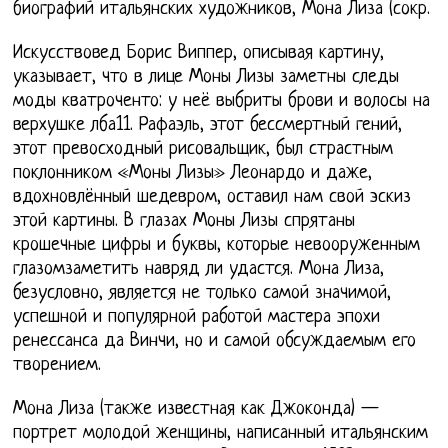
биографий итальянских художников, Мона Лиза (сокр.
Искусствовед Борис Виппер, описывая картину,
указывает, что в лице Моны Лизы заметны следы
моды кватроченто: у неё выбриты брови и волосы на
верхушке лба11. Рафаэль, этот бессмертный гений,
этот превосходный рисовальщик, был страстным
поклонником «Моны Лизы» Леонардо и даже,
вдохновлённый шедевром, оставил нам свой эскиз
этой картины. В глазах Моны Лизы спрятаны
крошечные цифры и буквы, которые невооруженным
глазомзаметить навряд ли удастся. Мона Лиза,
безусловно, является не только самой значимой,
успешной и популярной работой мастера эпохи
ренессанса да Винчи, но и самой обсуждаемым его
творением.
Мона Лиза (также известная как Джоконда) —
портрет молодой женщины, написанный итальянским