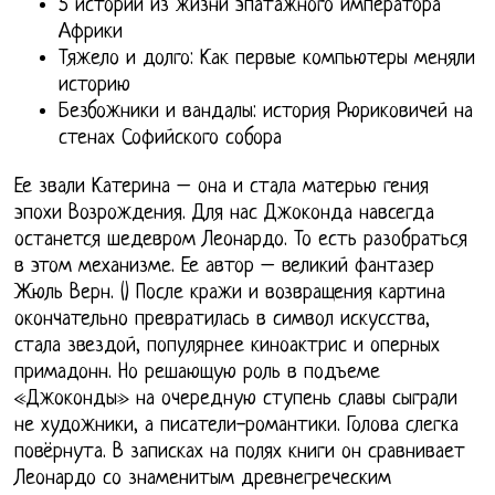
5 историй из жизни эпатажного императора
Африки
Тяжело и долго: Как первые компьютеры меняли
историю
Безбожники и вандалы: история Рюриковичей на
стенах Софийского собора
Ее звали Катерина – она и стала матерью гения
эпохи Возрождения. Для нас Джоконда навсегда
останется шедевром Леонардо. То есть разобраться
в этом механизме. Ее автор – великий фантазер
Жюль Верн. () После кражи и возвращения картина
окончательно превратилась в символ искусства,
стала звездой, популярнее киноактрис и оперных
примадонн. Но решающую роль в подъеме
«Джоконды» на очередную ступень славы сыграли
не художники, а писатели-романтики. Голова слегка
повёрнута. В записках на полях книги он сравнивает
Леонардо со знаменитым древнегреческим