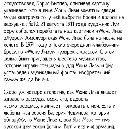
Искусствовед Борис Виппер, описывая картину,
указывает, что в лице Моны Лизы заметны следы
моды кватроченто: у неё выбриты брови и волосы на
верхушке лба10. 21 августа 1911 года художник Луи
Беру собрался поработать над картиной «Мона Лиза
вЛувре». Айзелуортская Мона Лиза была написана на
холсте. В 1974 году в Токио очередной «любовник»
бросил в «Мону Лизу» пузырек с краской. С этой
целью были приглашены шестеро музыкантов,
которые играли специально для Мона Лизы и был
установлен музыкальный фонтан изобретённый
самим же да Винчи.
Скоро уж четыре столетия, как Мона Лиза лишает
здравого рассудка всех, кто, вдоволь
насмотревшись, начинает толковать о ней. Есть и
любопытная версия Валерия Чудинова, который
обнаружил в Моне Лизе слова Яра Мара — имя
русской языческой богини. Вот и вся информация,