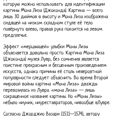
которую можно использовать для идентификации
картины Мона Лиза (Джоконда). Картина — всего
лишь 30 дюймов в высоту и Мона Лиза изображена
сидящей на низком складном стуле её тело
повёрнуто влево, правая рука покоится на левом
предплечье.
Эффект «мерцающей» улыбки Моны Лизы
объясняется довольно просто. Картина Мона Лиза
(Джоконда) музея Лувр, без сомнения является
поистине прекрасным и бесценным произведением
искусств, однако причины её столь невероятной
популярности следует объяснить. Во время Второй
мировой войны картина «Мона Лиза» дважды
перевозилась из Лувра. «мона Лиза» — лишь
сокращенное название картины. Но «Моны Лизы»
небыло ниуних, ниуреставраторов, нивообще вЛувре.
Согласно Джорджио Вазари (1511—1574), автору