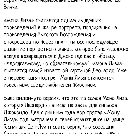
вероятно, была нарисована одним из учеников да
Винчи.
«мона Лиза» считается одним из лучших
произведений в жанре портрета, повлиявших на
произведения Высокого Возрождения и
опосредованно через них— на все последующее
развитие портретного жанра, которое было «должно
всегда возвращаться к Джоконде как к образцу
недосягаемому, но обязательному»1. «мона Лиза»
считается самой известной картиной Леонардо. Уже
в первые годы портрет Моны Лизы становится
известным среди любителей живописи.
Была видвинута версия, что это та самая Мона Лиза,
которую Леонардо написал на заказ для синьора
Джокондо. Два с лишним года вор прятал «Мону
Лизу» под матрацем в своей комнатушке на улице
Госпиталя Сен-Луи и свято верил, что совершил