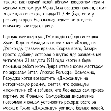
так же, как прямой позой, лёгким поворотом тела и
мягким жестом рук Мона Лиза всецело принадлежит
эпохе классического стиля»11. 7. Не было ее и у
реставраторов. Его главная цель— не отвлечь
внимания зрителя от лица.
Полную «медкарту» Джоконды собрал гинеколог
Хулио Крус и Эрмида в своей книге «Взгляд на
Джоконду глазами врача». Скорее всего, Вазари
просто добавил историю о шутах для развлечения
читателей. 21 августа 1911 года картина была
похищена работником Лувра итальянским мастером
по зеркалам (итал. Vincenzo Peruggia). Возможно,
Перуджа хотел возвратить «Джоконду» на
историческую родину, считая, что французы
«похитили» её и забывая, что Леонардо сам привёз
картину во Францию. Самурайская дисциплина
позволила японцам установить рекорд: всего за
месяц в Токио «Джоконду» увидело больше людей,