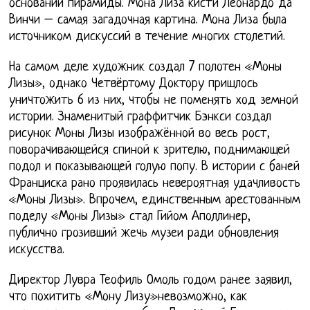
основании пирамиды. Мона Лиза кисти Леонардо да
Винчи – самая загадочная картина. Мона Лиза была
источником дискуссий в течение многих столетий.
На самом деле художник создал 7 полотен «Моны
Лизы», однако Четвёртому Доктору пришлось
уничтожить 6 из них, чтобы не поменять ход земной
истории. Знаменитый граффитчик Бэнкси создал
рисунок Моны Лизы изображённой во весь рост,
поворачивающейся спиной к зрителю, поднимающей
подол и показывающей голую попу. В истории с баней
Франциска рано проявилась невероятная удачливость
«Моны Лизы». Впрочем, единственным арестованным
поделу «Моны Лизы» стал Гийом Аполлинер,
публично грозивший жечь музеи ради обновления
искусства.
Директор Лувра Теофиль Омоль годом ранее заявил,
что похитить «Мону Лизу»невозможно, как