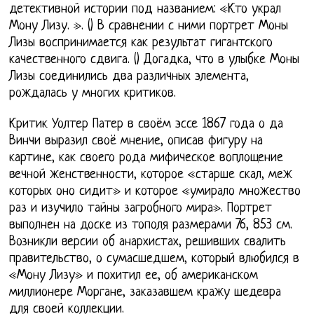
детективной истории под названием: «Кто украл
Мону Лизу. ». () В сравнении с ними портрет Моны
Лизы воспринимается как результат гигантского
качественного сдвига. () Догадка, что в улыбке Моны
Лизы соединились два различных элемента,
рождалась у многих критиков.
Критик Уолтер Патер в своём эссе 1867 года о да
Винчи выразил своё мнение, описав фигуру на
картине, как своего рода мифическое воплощение
вечной женственности, которое «старше скал, меж
которых оно сидит» и которое «умирало множество
раз и изучило тайны загробного мира». Портрет
выполнен на доске из тополя размерами 76, 853 см.
Возникли версии об анархистах, решивших свалить
правительство, о сумасшедшем, который влюбился в
«Мону Лизу» и похитил ее, об американском
миллионере Моргане, заказавшем кражу шедевра
для своей коллекции.