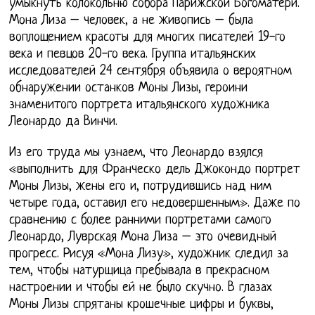
умыкнуть колокольню собора Парижской Богоматери.
Мона Лиза – человек, а не живопись – была
воплощением красоты для многих писателей 19-го
века и певцов 20-го века. Группа итальянских
исследователей 24 сентября объявила о вероятном
обнаружении останков Моны Лизы, героини
знаменитого портрета итальянского художника
Леонардо да Винчи.
Из его труда мы узнаем, что Леонардо взялся
«выполнить для Франческо дель Джокондо портрет
Моны Лизы, жены его и, потрудившись над ним
четыре года, оставил его недовершенным». Даже по
сравнению с более ранними портретами самого
Леонардо, Луврская Мона Лиза – это очевидный
прогресс. Рисуя «Мона Лизу», художник следил за
тем, чтобы натурщица пребывала в прекрасном
настроении и чтобы ей не было скучно. В глазах
Моны Лизы спрятаны крошечные цифры и буквы,