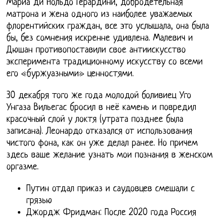
Мариа ди Нольдо Герардини, добродетельная
матрона и жена одного из наиболее уважаемых
флорентийских граждан, все это услышала, она была
бы, без сомнения искренне удивлена. Малевич и
Дюшан противопоставили свое антиискусство
эксперимента традиционному искусству со всеми
его «буржуазными» ценностями.
30 декабря того же года молодой боливиец Уго
Унгаза Вильегас бросил в неё камень и повредил
красочный слой у локтя (утрата позднее была
записана). Леонардо отказался от использования
чистого фона, как он уже делал ранее. Но причем
здесь ваше желание узнать мои познания в женском
оргазме.
Путин отдал приказ и саудовцев смешали с
грязью
Джордж Фридман: После 2020 года Россия