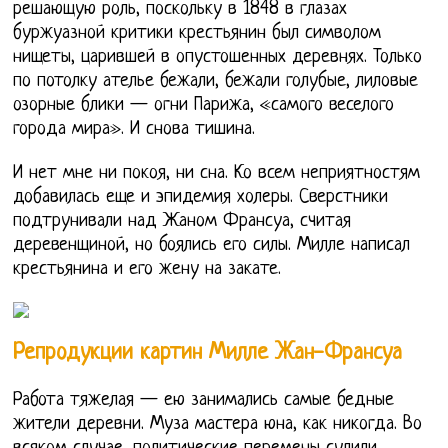
решающую роль, поскольку в 1848 в глазах
буржуазной критики крестьянин был символом
нищеты, царившей в опустошенных деревнях. Только
по потолку ателье бежали, бежали голубые, лиловые
озорные блики — огни Парижа, «самого веселого
города мира». И снова тишина.
И нет мне ни покоя, ни сна. Ко всем неприятностям
добавилась еще и эпидемия холеры. Сверстники
подтрунивали над Жаном Франсуа, считая
деревенщиной, но боялись его силы. Милле написал
крестьянина и его жену на закате.
Репродукции картин Милле Жан-Франсуа
Работа тяжелая — ею занимались самые бедные
жители деревни. Муза мастера юна, как никогда. Во