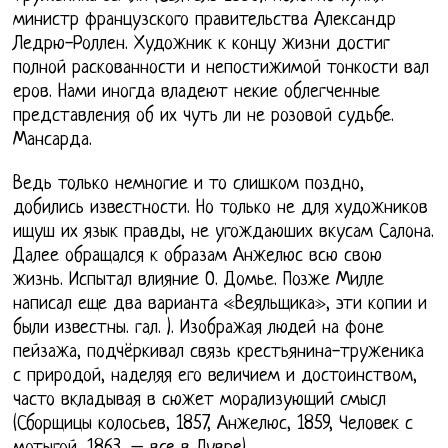
министр французского правительства Александр
Ледрю-Роллен. Художник к концу жизни достиг
полной раскованности и непостижимой тонкости вал
еров. Нами иногда владеют некие облегченные
представления об их чуть ли не розовой судьбе.
Мансарда.
Ведь только немногие и то слишком поздно,
добились известности. Но только не для художников
ищуш их язык правды, не угождаюших вкусам Салона.
Далее обращался к образам Анжелюс всю свою
жизнь. Испытал влияние О. Домье. Позже Милле
написал еще два варианта «Веяльщика», эти копии и
были известны. гал. ). Изображая людей на фоне
пейзажа, подчёркивал связь крестьянина-труженика
с природой, наделяя его величием и достоинством,
часто вкладывая в сюжет морализующий смысл
(Сборщицы колосьев, 1857, Анжелюс, 1859, Человек с