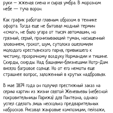
руки – жженая сиена и сырая умбра. В морозном
небе — туча ворон.
Как график работал главным образом в технике
офорта. Тогда еще не бытовал модный термин
«смог», не было угара от тысяч автомашин, но
грязный, серый, пронизывающий туман, насыщенный
зловонием, грохот, шум, сутолока ошеломили
молодого крестьянского парня, привыкшего к
чистому, прозрачному воздуху Нормандии и тишине.
Скирды, скирды. Над башнями-близнецами Нотр-Дам
висело багровое солнце. Но от его немоты еще
страшнее вопрос, заложенный в крутых надбровьях.
В мае 1874 года он получил престижный заказ на
серию картин из жизни святой Женевьевы (небесной
покровительницы Парижа) для Пантеона, однако
успел сделать лишь несколько предварительных
набросков. Рисовал жанровые композиции, пейзажи,