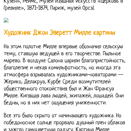
Кузен», Реймс, Музей изящных искусств «Церковь в
Гревиле», 1871-1874, Париж, музей Орсэ).
Художник Джон Эверетт Милле картины
На этом полотне Милле впервые обозначил сельскую
тему, ставшую ведущей в его творчестве. Пыльное
марево. В воздухе Салона царили благопристойность,
благолепие и некая комильфотность, но иногда эта
атмосфера взрывалась художниками-новаторами —
Жерико, Делакруа, Курбе Среди возмутителей
общественного спокойствия был и Жан Франсуа
Милле. Кипящая лава людей, экипажей, лошадей. Они
бедны, но в них нет ощущения униженности.
Все это было скрыто от начинающего художника. Но
победоносное солнце прорвало душный плен облаков
и зажгло самоцветную радугу. Картина Милле