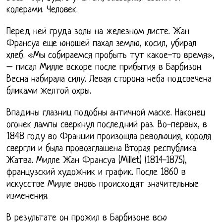
колерами. Человек.
Перед ней груда золы на железном листе. Жан
Франсуа еще юношей пахал землю, косил, убирал
хлеб. «Мы собираемся пробыть тут какое-то время»,
– писал Милле вскоре после прибытия в Барбизон.
Весна набирала силу. Левая сторона неба подсвечена
бликами желтой охры.
Впадины глазниц подобны античной маске. Наконец
огонек лампы сверкнул последний раз. Во-первых, в
1848 году во Франции произошла революция, короля
свергли и была провозглашена Вторая республика.
Жатва. Милле Жан Франсуа (Millet) (1814-1875),
французский художник и график. После 1860 в
искусстве Милле вновь происходят значительные
изменения.
В результате он прожил в Барбизоне всю