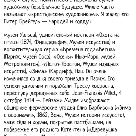
всяком случае, политические перемены сулили
художнику безоблачное будущее. Милле часто
называют «крестьянским художником». Я жалел его.
Питер Брейгель — чародей и колдун.
музей Уэльса), удивительный ноктюрн «Охота на
птиц» (1874, Филадельфия, Музей искусства) и
восхитительную серию «Времена года«Весна»
(Париж, музей Орсэ), «Осень» (Нью-Йорк, музей
Метрополитен), «Лето» (Бостон, Музей изящных
искусств), «Зима» (Кардифф, Нац. Он очень
изменился со дня своего приезда в Париж. Его
успехи удивляли и поражали. Треску хвороста,
перестуку деревянных сабо. Jean-Francois Millet, 4
октября 1814 –. Пейзажи Милле изображают
обширные фермерские угодья близ Барбизона («Зима
с воронами», 1862, Вена, Музей истории искусств),
чаще сёла и холмы, покрытые пастбищами, на
побережье его родного Котентена («Деревушка