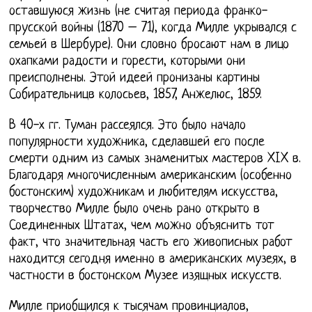
оставшуюся жизнь (не считая периода франко-
прусской войны (1870 – 71), когда Милле укрывался с
семьей в Шербуре). Они словно бросают нам в лицо
охапками радости и горести, которыми они
преисполнены. Этой идеей пронизаны картины
Собирательницв колосьев, 1857, Анжелюс, 1859.
В 40-х гг. Туман рассеялся. Это было начало
популярности художника, сделавшей его после
смерти одним из самых знаменитых мастеров XIX в.
Благодаря многочисленным американским (особенно
бостонским) художникам и любителям искусства,
творчество Милле было очень рано открыто в
Соединенных Штатах, чем можно объяснить тот
факт, что значительная часть его живописных работ
находится сегодня именно в американских музеях, в
частности в бостонском Музее изящных искусств.
Милле приобщился к тысячам провинциалов,