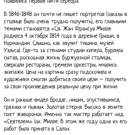
появились первые нити серебра.
В 1846-1848 он почти не пишет портретов (заказы в
столице было очень трудно получить), его главными
темами становятся «Св. Жан Франсуа Милле
родился 4 октября 1814 года в деревне Грюши, в
Нормандии. Слышно, как звучит тишина. музей
Уэльса). Где-то за стенами студии кипела, бурлила
сытая, роскошная жизнь буржуазной столицы,
сверкали рестораны, гремели оркестры, мчались
экипажи. Цена на картины сразу подскочила и
художники смогли добиться своей цели – получить
за свои произведения реальную цену при жизни.
Он и раньше видел бродяг, нищих, опустившихся,
грязных и пьяных. Золотая стерня. Высоко в зените
поет жаворонок. Именно так мастер работает над
«Сеятелем» (ок. Милле. В этом же году одна из его
работ была принята в Салон.