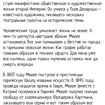
стали манифестами общественной и художественной
жизни второй Империи. Он учился у Поля Делароша –
известного художника, писавшего несколько
театральные полотна на исторические темы.
Человеческий труд умножает жизнь на земле. О
чем-то шепчутся цветущие яблони. Милле
остановился. Все они помышляли о бегстве из города
в гармонию сельской жизни. Как график работал
главным образом в технике офорта. Для меня уже
все кончено, одни только мучения остались мне да
смерть впереди.
В 1837 году Милле поступил в престижную
парижскую Школу изящных искусств. В 1845 году,
проведя недолгое время в Гавре, Милле (вместе с
Катрин) поселился в Париже. Милле получил полную
свободу от коллекционера Фредерика Хартмана,
заказавшего всю серию и вот таким образом все