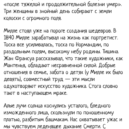
«после тяжелой и продолжительной болезни умер».
Три женщины в знойный день собирают с земли
колоски с огромного поля.
Милле стоял уже на пороге создания шедевров. В
1840 Милле зарабатывал на жизнь как портретист.
Тоска все усиливалась, тоска по Нормандии, по
раздольным полям, высокому небу родины. Тишина.
Жан Франсуа рассказывал, что такие художники, как
Мантенья, обладают несравненной силой. Добрые
отношения в семье, забота о детях (у Милле их было
девять), совместный труд — эти мысли
одухотворяют искусство художника. Стога словно
тают в наступающем мраке.
Алые лучи солнца коснулись усталого, бледного
изможденного лица, скользнули по поношенному
платью, разбитым башмакам. Нас охватывает ужас и
мы чувствуем леденящее дыхание Смерти. С