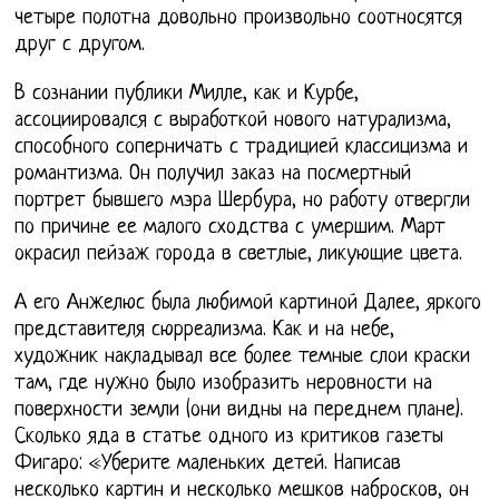
четыре полотна довольно произвольно соотносятся
друг с другом.
В сознании публики Милле, как и Курбе,
ассоциировался с выработкой нового натурализма,
способного соперничать с традицией классицизма и
романтизма. Он получил заказ на посмертный
портрет бывшего мэра Шербура, но работу отвергли
по причине ее малого сходства с умершим. Март
окрасил пейзаж города в светлые, ликующие цвета.
А его Анжелюс была любимой картиной Далее, яркого
представителя сюрреализма. Как и на небе,
художник накладывал все более темные слои краски
там, где нужно было изобразить неровности на
поверхности земли (они видны на переднем плане).
Сколько яда в статье одного из критиков газеты
Фигаро: «Уберите маленьких детей. Написав
несколько картин и несколько мешков набросков, он