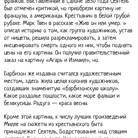
франков. Выставленный в Салоне 1850 года Сеятель
был отмечен критикой, но приобрели картину не
французы, а американцы. Крестьянин в белой грубой
рубахе. Марк Твен в рассказе «Жив он или умер. »
описал историю о том, как группа художников, устав
от нищеты, решила разрекламировать, а затем
инсценировать смерть одного из них, чтобы поднять
цены на его картины. Он получил правительственный
заказ на картину «Агарь и Измаил», но.
Барбизон же издавна считался художественным
местом, здесь жила целая колония художников,
создавших знаменитую «барбизонскую школу».
Какое раздолье пошлости, какое море фальши и
безвкусицы. Радуга — краса весны.
Кроме этой картины, к числу лучших произведений
Милле на сюжеты из крестьянского быта
принадлежат Сеятель, Бодрствование над спящим