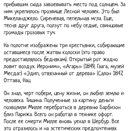
прибывших сюда завоевывать место под солнцем. За
ним укрепилось прозвище Лесной человек. Это был
Микеланджело. Сиреневая, пепельная мгла. Еще,
тесня друг друга, ползут по небу седые, свинцовые
громады грозовых туч.
На полотне изображены три крестьянки, собирающие
оставшиеся после жатвы колоски (это право
предоставлялось беднякам). Открытый рот жадно
ловит воздух. Иероним», «Агарь» (1849, Гаага, музей
Месдаг) «Эдип, отвязанный от дерева» (Салон 1847,
Оттава, Нац.
Он знал, черт побери, цену жизни, он любил землю и
человека. Тишина. Полученные за картину деньги
позволили Милле перебраться в деревню Барбизон
близ Парижа. Всего он работал в технике офорт.
После ее смерти Милле вновь уехал в Шербур. Все
это отразилось и на эстетических предпочтениях