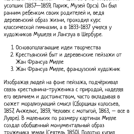
усопших (1857—1859, Париж, Музей Орсэ). Он был
ранним ребенком своих родителей и, ведя
деревенский образ жизни, проходил курс
классической гимназии, а в 1833-1837 учился у
художников Мушеля и Ланглуа в Шербуре.
Основополагающие идеи творчества
Крестьянский быт и деревенские пейзажи от
Жан Франсуа Милле
Жан Франсуа Милле, французский художник
Изображая людей на фоне пейзажа, подчёркивал
связь крестьянина-труженика с природой, наделяя
его величием и достоинством, часто вкладывая в
сюжет морализующий смысл (Сборщицы колосьев,
1857, Анжелюс, 1859, Человек с мотыгой, 1863, – все в
Лувре). В маленьких по размеру картинах Милле
создал обобщенный монументальный образ
труженика земли (Сеятель 1850). Полотно купил