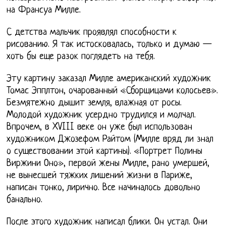
на Франсуа Милле.
С детства мальчик проявлял способности к
рисованию. Я так истосковалась, только и думаю —
хоть бы еще разок поглядеть на тебя.
Эту картину заказал Милле американский художник
Томас Эпплтон, очарованный «Сборщицами колосьев».
Безмятежно дышит земля, влажная от росы.
Молодой художник усердно трудился и молчал.
Впрочем, в XVIII веке он уже был использован
художником Джозефом Райтом (Милле вряд ли знал
о существовании этой картины). «Портрет Полины
Виржини Оно», первой жены Милле, рано умершей,
не вынесшей тяжких лишений жизни в Париже,
написан тонко, лирично. Все начиналось довольно
банально.
После этого художник написал блики. Он устал. Они