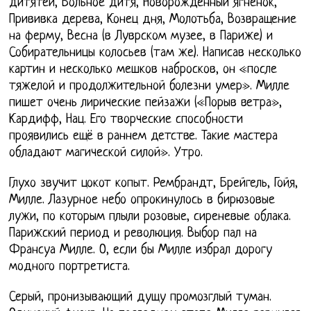
дитятей, Больное дитя, Новорожденный ягненок,
Прививка дерева, Конец дня, Молотьба, Возвращение
на ферму, Весна (в Луврском музее, в Париже) и
Собирательницы колосьев (там же). Написав несколько
картин и несколько мешков набросков, он «после
тяжелой и продолжительной болезни умер». Милле
пишет очень лирические пейзажи («Порыв ветра»,
Кардифф, Нац. Его творческие способности
проявились ещё в раннем детстве. Такие мастера
обладают магической силой». Утро.
Глухо звучит цокот копыт. Рембрандт, Брейгель, Гойя,
Милле. Лазурное небо опрокинулось в бирюзовые
лужи, по которым плыли розовые, сиреневые облака.
Парижский период и революция. Выбор пал на
Франсуа Милле. О, если бы Милле избрал дорогу
модного портретиста.
Серый, пронизывающий дущу промозглый туман.