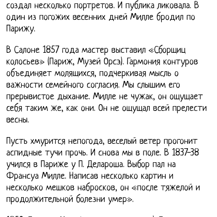
создал несколько портретов. И публика ликовала. В
один из погожих весенних дней Милле бродил по
Парижу.
В Салоне 1857 года мастер выставил «Сборщиц
колосьев» (Париж, Музей Орсэ). Гармония контуров
объединяет молящихся, подчеркивая мысль о
важности семейного согласия. Мы слышим его
прерывистое дыхание. Милле не чужак, он ощущает
себя таким же, как они. Он не ощущал всей прелести
весны.
Пусть хмурится непогода, веселый ветер прогонит
аспидные тучи прочь. И снова мы в поле. В 1837-38
учился в Париже у П. Делароша. Выбор пал на
Франсуа Милле. Написав несколько картин и
несколько мешков набросков, он «после тяжелой и
продолжительной болезни умер».