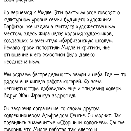
свой рисунок.
Но вернемся к Милле. Эти факты многое говорят о
культурном уровне семьи будущего художника.
Барбизон же издавна считался художественным
местом, здесь жила целая колония художников,
создавших знаменитую «барбизонскую школу».
Немало крови попортили Милле и критики, чье
отношение к его живописи было далеко
неоднозначным.
Мы осязаем беспредельность земли и неба. Где — то
рядом еще кипела работа косарей. Ко всем
неприятностям добавилась еще и эпидемия холеры.
Вдруг Жан Франсуа вздрогнул.
Он заключил соглашение со своим другом
коллекционером Альфредом Сенсье. Он молчит. Так
появились знаменитые «Сборщицы колосьев». Сансье
говорил, что Милле работал так «легко и