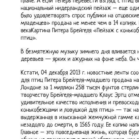
плане. А если теперь перевести взгляд с птиц в
национальный нидерландский пейзаж – еще оди
было удовлетворять спрос публики на отцовские
младенцев» продана не менее чем в 14 копиях. 
векаКартина Питера Брейгеля «Пейзаж с конько
птиц».
В безмятежную музыку зимнего дня вливается н
деревьев — ярких и ажурных на фоне неба. Он 
Кстати, 04 декабря 2013 г. новостные ленты со
для птиц Питера Брейгеля-младшего продана на в
Лондоне за 1 миллион 258 тысяч фунтов стерли
творчеству Брейгеля-младшего Клаус Эртц отме
удивительное качество исполнения и превосход
конькобежцами и ловушкой для птиц» — так наз
выдержанная в изысканной жемчужной гамме ка
незадолго до смерти, в 1565 году. Ее копию нап
Главное – это повседневная жизнь, которая бурл