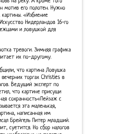
новь на реку. А кроме того
н мотив его полотен. Нужно
 картины. «Избиение
Искусство Нидерландов 16-го
бежцами и ловушкой для
отка тревоги. Зимняя графика
читает их по-другому.
общили, что картина Ловушка
ечерних торгах Christies в
нгов. Ведущий эксперт по
тил, что картине присущи
ная сохранность«Пейзаж с
ывается эта маленькая,
ртина, написанная им
исал Брейгель Питер младший.
ит, суетится. Но сбор налогов