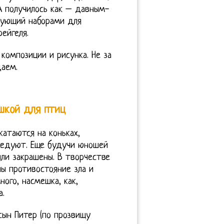
 А получилось как – давным-
ргующий наборами для
ейгеля.
композиции и рисунка. Не за
аем.
шкой для птиц
катаются на коньках,
седуют. Еще будучи юношей
ли закрашены. В творчестве
ны противостояние зла и
ого, насмешка, как,
а.
ын Питер (по прозвищу