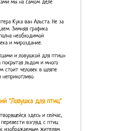
чками мы на самом деле
ера Кука ван Альста. Не за
аем. Зимняя графика
 полна необходимой
ека и мироздание.
жцами и ловушкой для птиц»
а покрытая льдом и много
ом стоит человек в шляпе
и неприхотливо.
ий "Ловушка для птиц"
творящейся здесь и сейчас,
 перевести взгляд с птиц
я к изображаемым жителям