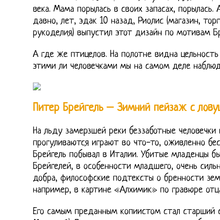
века. Мама порылась в своих запасах, порылась.
давно, лет, эдак 10 назад, Риолис (магазин, то
рукоделия) выпустил этот дизайн по мотивам Бр
А где же птицелов. На полотне видна цельность 
этими ли человечками мы на самом деле наблюд
Питер Брейгель – Зимний пейзаж с лову
На льду замерзшей реки беззаботные человечки 
прогуливаются играют во что-то, оживленно бе
Брейгель побывал в Италии. Убитые младенцы бы
Брейгелей, в особенности младшего, очень силь
добра, философские подтексты о бренности земн
например, в картине «Алхимик» по гравюре отц
Его самым преданным копиистом стал старший с