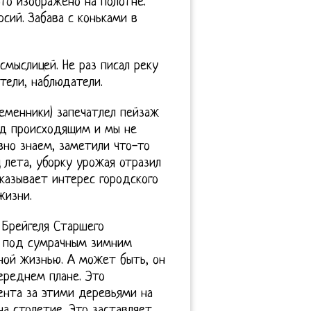
это изображено на полотне.
сий. Забава с коньками в
мыслицей. Не раз писал реку
тели, наблюдатели.
еменники) запечатлел пейзаж
над происходящим и мы не
вно знаем, заметили что-то
 лета, уборку урожая отразил
казывает интерес городского
жизни.
 Брейгеля Старшего
й под сумрачным зимним
ной жизнью. А может быть, он
ереднем плане. Это
ента за этими деревьями на
на столетие. Это заставляет