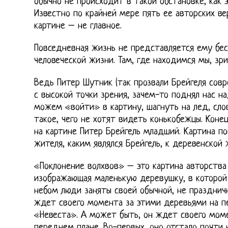
обычно не происходит в такой обстановке, как 
Известно по крайней мере пять ее авторских вер
картине – не главное.
Повседневная жизнь не представляется ему бесс
человеческой жизни. Там, где находимся мы, зри
Ведь Питер Шутник (так прозвали Брейгеля совр
с высокой точки зрения, зачем-то поднял нас 
можем «войти» в картину, шагнуть на лед, сло
такое, чего не хотят видеть конькобежцы. Конец
на картине Питер Брейгель младший. Картина по
жителя, каким являлся Брейгель, к деревенской 
«Поклонение волхвов» – это картина авторства
изображающая маленькую деревушку, в которо
небом люди заняты своей обычной, не празднич
ждет своего момента за этими деревьями на п
«Невеста». А может быть, он ждет своего мом
переднем плане. Во-первых, оно отстало почти 