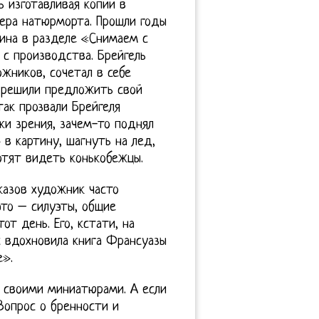
ь изготавливая копии в
тера натюрморта. Прошли годы
зина в разделе «Снимаем с
 с производства. Брейгель
жников, сочетал в себе
 решили предложить свой
ак прозвали Брейгеля
ки зрения, зачем-то поднял
в картину, шагнуть на лед,
хотят видеть конькобежцы.
казов художник часто
это – силуэты, общие
от день. Его, кстати, на
ас вдохновила книга Франсуазы
е».
 своими миниатюрами. А если
 Вопрос о бренности и