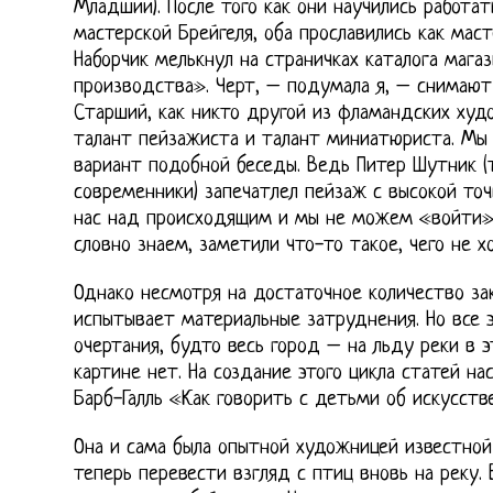
Младший). После того как они научились работат
мастерской Брейгеля, оба прославились как мас
Наборчик мелькнул на страничках каталога мага
производства». Черт, – подумала я, – снимают
Старший, как никто другой из фламандских худо
талант пейзажиста и талант миниатюриста. Мы
вариант подобной беседы. Ведь Питер Шутник (т
современники) запечатлел пейзаж с высокой точ
нас над происходящим и мы не можем «войти» 
словно знаем, заметили что-то такое, чего не 
Однако несмотря на достаточное количество за
испытывает материальные затруднения. Но все 
очертания, будто весь город – на льду реки в эт
картине нет. На создание этого цикла статей н
Барб-Галль «Как говорить с детьми об искусств
Она и сама была опытной художницей известной
теперь перевести взгляд с птиц вновь на реку.