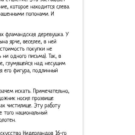
ие, которое находится слева.
рашенными попонами. И
ах фламандская деревушка. У
на ярче, веселее, в ней
 стоимость покупки не
ни одного письма). Так, в
пе, глумящейся над несущим
я его фигура, подлинный
зачем искать. Примечательно,
дожник носил прозвище
ах чистилище. Эту работу
е того национальный
лотен.
скусство Нидерландов 16-го