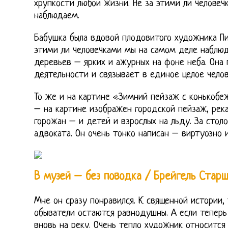
хрупкости любой жизни. Не за этими ли челове
наблюдаем.
Бабушка была вдовой плодовитого художника Пит
этими ли человечками мы на самом деле наблюд
деревьев – ярких и ажурных на фоне неба. Она
деятельности и связывает в единое целое челов
То же и на картине «Зимний пейзаж с конькобе
– на картине изображен городской пейзаж, рек
горожан – и детей и взрослых на льду. За стол
адвоката. Он очень тонко написан – виртуозно 
В музей – без поводка / Брейгель Старш
Мне он сразу понравился. К священной истории, 
обыватели остаются равнодушны. А если теперь
вновь на реку. Очень тепло художник относитс