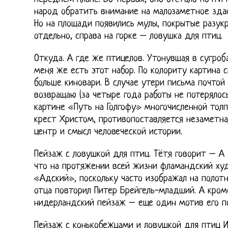
народ обратить внимание на малозаметное здан
Но на площади появились мулы, покрытые разук
отдельно, справа на горке – ловушка для птиц.
Откуда. А где же птицелов. Утонувшая в сугроб
меня же есть этот набор. По колориту картина сы
больше киновари. В случае утери письма почтой
возвращаю (за четыре года работы не потерялось 
картине «Путь на Голгофу» многочисленной тол
крест Христом, противопоставляется незаметна
центр и смысл человеческой истории.
Пейзаж с ловушкой для птиц. Тётя говорит – А 
что на протяжении всей жизни фламандский ху
«Адский», поскольку часто изображал на полотн
отца повторил Питер Брейгель-младший. А кром
нидерландский пейзаж – еще один мотив его по
Пейзаж с конькобежцами и ловушкой для птиц И