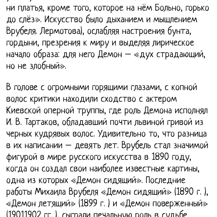
ни платья, кроме того, которое на нём Больно, горько
до слёз». Искусство было дыханием и мышлением
Врубеля. Лермотова), ослабляя настроения бунта,
гордыни, презрения к миру и выделяя лирическое
начало образа: для него Демон – «дух страдающий,
но не злобный».
В голове с огромными горящими глазами, с копной
волос критики находили сходство с актером
Киевской оперной труппы, где роль Демона исполнял
И. В. Тартаков, обладавший почти львиной гривой из
черных кудрявых волос. Удивительно то, что разница
в их написании – девять лет. Врубель стал значимой
фигурой в мире русского искусства в 1890 году,
когда он создал свои наиболее известные картины,
одна из которых «Демон сидящий». Последние
работы Михаила Врубеля «Демон сидящий» (1890 г. ),
«Демон летящий» (1899 г. ) и «Демон поверженный»
(19011902 гг. ), сыграли печальную роль в судьбе