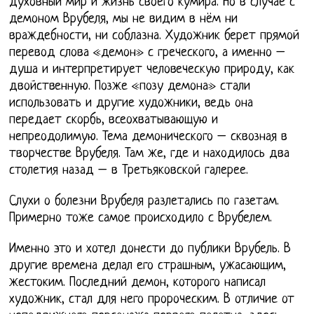
духовный мир и жизнь своего кумира. Но в случае с
демоном Врубеля, мы не видим в нём ни
враждебности, ни соблазна. Художник берет прямой
перевод слова «демон» с греческого, а именно –
душа и интерпретирует человеческую природу, как
двойственную. Позже «позу демона» стали
использовать и другие художники, ведь она
передает скорбь, всеохватывающую и
непреодолимую. Тема демонического – сквозная в
творчестве Врубеля. Там же, где и находилось два
столетия назад – в Третьяковской галерее.
Слухи о болезни Врубеля разлетались по газетам.
Примерно тоже самое происходило с Врубелем.
Именно это и хотел донести до публики Врубель. В
другие времена делал его страшным, ужасающим,
жестоким. Последний демон, которого написал
художник, стал для него пророческим. В отличие от