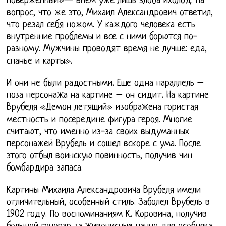
поверженный»— внем уже лишь злоба ихолод. На
вопрос, что же это, Михаил Александрович ответил,
что резал себя ножом. У каждого человека есть
внутренние проблемы и все с ними борются по-
разному. Мужчины проводят время не лучше: еда,
спанье и карты».
И они не были радостными. Еще одна параллель –
поза персонажа на картине – он сидит. На картине
Врубеля «Демон летящий» изображена гористая
местность и посередине фигура героя. Многие
считают, что именно из-за своих выдуманных
персонажей Врубель и сошел вскоре с ума. После
этого отбыл воинскую повинность, получив чин
бомбардира запаса.
Картины Михаила Александровича Врубеля имели
отличительный, особенный стиль. Заболел Врубель в
1902 году. По воспоминаниям К. Коровина, получив