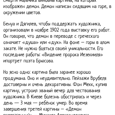
смерти мальчика виновны картины, на которых
изображен демон. Демон написан сидящим на горе, в
окружении цветов.
Бенуа и Дягилев, чтобы поддержать художника,
организовали в ноябре 1902 года выставку его работ.
Он говорил, что демон в переводе с греческого
означает «душа» или «дух». На фоне – горы в алом
закате. Не нужно бояться своей уникальности. Его
последние работы: «Видение пророка Иезекииля»
ипортрет поэта Брюсова.
Но ясно одно: картина была заранее хорошо
продумана. Оно и неудивительно. Пейзажи Врубеля
достоверны и очень декоративны. Фон Мекк, купив
картину, устроил званый вечер для чествования
художника. В Киеве болезнь обострилась и через
день — 3 мая — ребёнок умер. Во время
завершения третей картины – «Демон