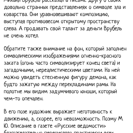
Михаил Врубель рассказал в письме другу о своих
довольно странных представлениях о символе зла и
коварства. Они уравновешивают композицию,
выступая противовесом открытому пространству
слева. А продавать свой талант за деньги Врубель
не очень хотел.
Обратите также внимание на фон, который заполнен
символическими изображениями огненно-красного
заката (огонь часто символизирует конец света) и
загадочными, нереалистическими цветами. На ней
можно увидеть стесненную фигуру демона, как
будто зажатую между перекладинами рамы. На
полотне мы видим задумчивого юноши, который
чем-то опечален.
В его позе художник выражает неготовность к
движению, а, скорее, его невозможность. Поэму М.
Ю. Описание в газете «Русские ведомости»