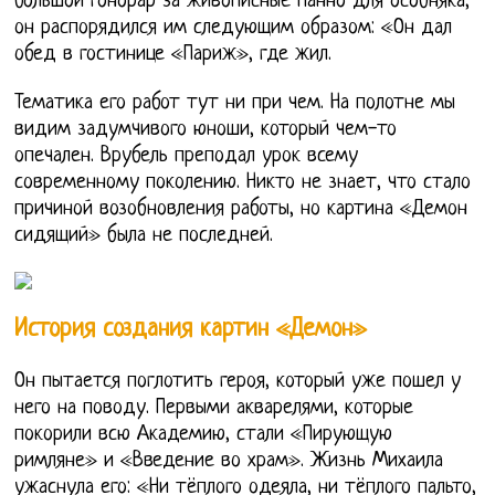
большой гонорар за живописные панно для особняка,
он распорядился им следующим образом: «Он дал
обед в гостинице «Париж», где жил.
Тематика его работ тут ни при чем. На полотне мы
видим задумчивого юноши, который чем-то
опечален. Врубель преподал урок всему
современному поколению. Никто не знает, что стало
причиной возобновления работы, но картина «Демон
сидящий» была не последней.
История создания картин «Демон»
Он пытается поглотить героя, который уже пошел у
него на поводу. Первыми акварелями, которые
покорили всю Академию, стали «Пирующую
римляне» и «Введение во храм». Жизнь Михаила
ужаснула его: «Ни тёплого одеяла, ни тёплого пальто,