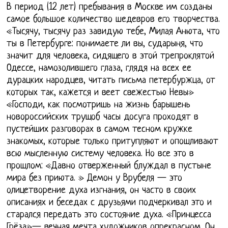
В период (12 лет) пребывания в Москве им созданы
самое большое количество шедевров его творчества.
«Тысячу, тысячу раз завидую тебе, Милая Анюта, что
ты в Петербурге: понимаете ли вы, сударыня, что
значит для человека, сидящего в этой трепроклятой
Одессе, намозолившего глаза, глядя на всех ее
дурацких народцев, читать письма петербуржца, от
которых так, кажется и веет свежестью Невы»
«Господи, как посмотришь на жизнь барышень
новороссийских трущоб часы досуга проходят в
пустейших разговорах в самом тесном кружке
знакомых, которые только притупляют и опошливают
всю мысленную систему человека. Но все это в
прошлом: «Давно отверженный блуждал в пустыне
мира без приюта. » Демон у Врубеля — это
олицетворение духа изгнания, он часто в своих
описаниях и беседах с друзьями подчеркивал это и
старался передать это состояние духа. «Принцесса
Грёза»— вечная мечта художников опрекрасном. Он