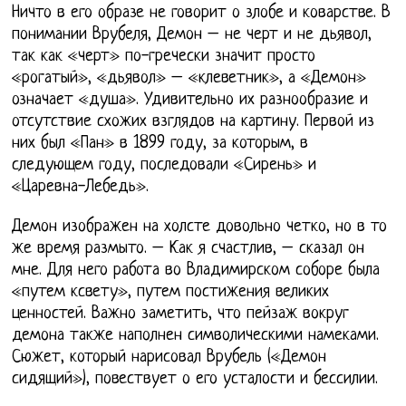
Ничто в его образе не говорит о злобе и коварстве. В
понимании Врубеля, Демон – не черт и не дьявол,
так как «черт» по-гречески значит просто
«рогатый», «дьявол» – «клеветник», а «Демон»
означает «душа». Удивительно их разнообразие и
отсутствие схожих взглядов на картину. Первой из
них был «Пан» в 1899 году, за которым, в
следующем году, последовали «Сирень» и
«Царевна-Лебедь».
Демон изображен на холсте довольно четко, но в то
же время размыто. – Как я счастлив, – сказал он
мне. Для него работа во Владимирском соборе была
«путем ксвету», путем постижения великих
ценностей. Важно заметить, что пейзаж вокруг
демона также наполнен символическими намеками.
Сюжет, который нарисовал Врубель («Демон
сидящий»), повествует о его усталости и бессилии.