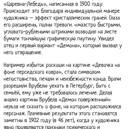
«Царевна-Лебедь», написанная в 1900 году.
Происходит это благодаря индивидуальной манере
художника – эффект кристаллических граней. Глаза
его расширены, полны тревоги. «маэстро быстрыми,
угловато-рублеными штрихами возводил на листе
бумаги тончайшую графическую паутину. Увидел
отец и первый вариант «Демона», который вызвал у
него отвращение.
Например избыток роскоши на картине «Девочка на
фоне персидского ковра», стала символом
непостоянства, печали и неизбежности конца. Врачи
разрешили Врубелю уехать в Петербург, быть с
семьёй, ему уже не требовалось лечение. Делая
анализ картины Врубеля «Демон поверженный»
нельзя не сказать о фоне, на котором расположился
персонаж. Плачевные результаты этого становятся
заметны в 1902 году (в 46 лет), когда у художника
явно проявляются признаки психического и