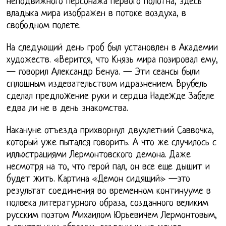
неподвижного персонажа первого полотна, здесь
владыка мира изображен в потоке воздуха, в
свободном полете.
На следующий день гроб был установлен в Академии
художеств. «Верится, что Князь мира позировал ему,
— говорил Александр Бенуа. — Эти сеансы были
сплошным издевательством идразнением. Врубель
сделал предложение руки и сердца Надежде Забеле
едва ли не в день знакомства.
Накануне отъезда прихворнул двухлетний Саввочка,
который уже пытался говорить. А что же случилось с
иллюстрациями Лермонтовского демона. Даже
несмотря на то, что герой пал, он все еще дышит и
будет жить. Картина «Демон сидящий» —это
результат соединения во временном континууме в
полвека литературного образа, созданного великим
русским поэтом Михаилом Юрьевичем Лермонтовым,