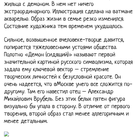
жильца с демоном. В нем нет ничего
экстраординарного. Иллюстрация сделана на ватмане
акварелью. Образ жизни в семье резко изменился.
Состояние художника тем временем ухудшалось.
Сильное, возвышенное вчеловеке-творце давится,
попирается тяжеловесными устоями общества.
Полотно «Демон (сидящий)» называют первой
значительной картиной русского символизма, которая
задала ему ключевой вектор – стремление
творческих личностей к безусловной красоте. Он
очень надеется, что вМоскве унего все сложится по-
другому. Там его навестил отец – Александр
Михайлович Врубель. Без этих белых пятен фигура
визуально бы упала в сторону. В отличие от первого
творения, второй образ стал менее аллегоричным и
менее детальным.