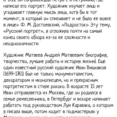
В 1722 он сопровождал Петра I в Астрахань, где
написал его портрет. Художник изучает лицо и
угадывает главную мысль лица, хотя бы в тот
момент, в который он списывает и не было ее вовсе
в лице» Ф. М. Достоевский, «Подросток» Эту тему,
«Русский портрет», я отложила почти на самый
конец своего обзора из-за ее сложности и
неоднозначности.
Художник Матвеев Андрей Матвеевич: биография,
творчество, лучшие работы и история жизни). Еще
один известный русский художник Иван Вишняков
(1699-1761) был не только монументалистом,
декоратором и иконописцем, но и прекрасным
портретистом в стиле рококо. В возрасте 15 лет
Иван отправляется из Москвы, где он родился в
семье ремесленника, в Петербург и вскоре начинает
работать под руководством Луи Каравака, о котором
я писала выше, потом ходит в подмастерьях у