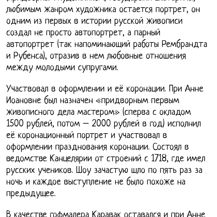
любимым жанром художника остается портрет, он
одним из первых в истории русской живописи
создал не просто автопортрет, а парный
автопортрет (так напоминающий работы Рембрандта
и Рубенса), отразив в нем любовные отношения
между молодыми супругами.
Участвовал в оформлении и её коронации. При Анне
Иоановне был назначен «придворным первым
живописного дела мастером» (сперва с окладом
1500 рублей, потом – 2000 рублей в год) исполнил
её коронационный портрет и участвовал в
оформлении празднования коронации. Состоял в
ведомстве Канцелярии от строений с 1718, где имел
русских учеников. Шоу зачастую шло по пять раз за
ночь и каждое выступление не было похоже на
предыдущее.
В качестве гофмалера Каравак оставался и при Анне