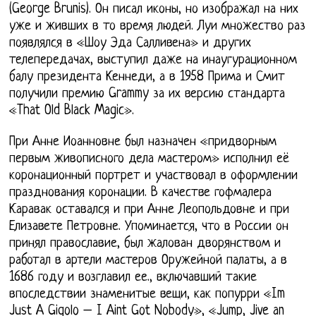
(George Brunis). Он писал иконы, но изображал на них
уже и живших в то время людей. Луи множество раз
появлялся в «Шоу Эда Салливена» и других
телепередачах, выступил даже на инаугурационном
балу президента Кеннеди, а в 1958 Прима и Смит
получили премию Grammy за их версию стандарта
«That Old Black Magic».
При Анне Иоанновне был назначен «придворным
первым живописного дела мастером» исполнил её
коронационный портрет и участвовал в оформлении
празднования коронации. В качестве гофмалера
Каравак оставался и при Анне Леопольдовне и при
Елизавете Петровне. Упоминается, что в России он
принял православие, был жалован дворянством и
работал в артели мастеров Оружейной палаты, а в
1686 году и возглавил ее., включавший такие
впоследствии знаменитые вещи, как попурри «Im
Just A Gigolo – I Aint Got Nobody», «Jump, Jive an