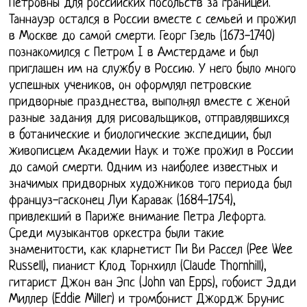
Петровны для российских посольств за границей.
Таннауэр остался в России вместе с семьей и прожил
в Москве до самой смерти. Георг Гзель (1673-1740)
познакомился с Петром I в Амстердаме и был
приглашен им на службу в Россию. У него было много
успешных учеников, он оформлял петровские
придворные празднества, выполнял вместе с женой
разные задания для рисовальщиков, отправлявшихся
в ботанические и биологические экспедиции, был
живописцем Академии Наук и тоже прожил в России
до самой смерти. Одним из наиболее известных и
значимых придворных художников того периода был
француз-гасконец Луи Каравак (1684-1754),
привлекший в Париже внимание Петра Лефорта.
Среди музыкантов оркестра были такие
знаменитости, как кларнетист Пи Ви Рассел (Pee Wee
Russell), пианист Клод Торнхилл (Claude Thornhill),
гитарист Джон ван Эпс (John van Epps), гобоист Эдди
Миллер (Eddie Miller) и тромбонист Джордж Брунис