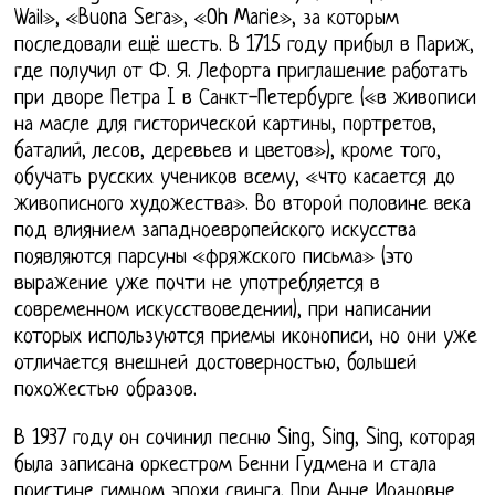
Wail», «Buona Sera», «Oh Marie», за которым
последовали ещё шесть. В 1715 году прибыл в Париж,
где получил от Ф. Я. Лефорта приглашение работать
при дворе Петра I в Санкт-Петербурге («в живописи
на масле для гисторической картины, портретов,
баталий, лесов, деревьев и цветов»), кроме того,
обучать русских учеников всему, «что касается до
живописного художества». Во второй половине века
под влиянием западноевропейского искусства
появляются парсуны «фряжского письма» (это
выражение уже почти не употребляется в
современном искусствоведении), при написании
которых используются приемы иконописи, но они уже
отличается внешней достоверностью, большей
похожестью образов.
В 1937 году он сочинил песню Sing, Sing, Sing, которая
была записана оркестром Бенни Гудмена и стала
поистине гимном эпохи свинга. При Анне Иоановне