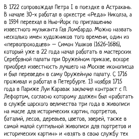
В 1722 сопровождал Петра I в поездке в Астрахань.
В начале 30-х работал в оркестре «Реда» Николза, а
в 1934 переехал в Нью-Йорк по приглашению
известного музыканта Гая Ломбардо. Можно назвать
несколько имен художников того времени, один из
«первопроходцев» – Симон Ушаков (1626-1686),
который уже в 22 года начал работать в мастерских
Серебряной палаты при Оружейном приказе, вскоре
приобрел известность лучшего на Москве иконописца
и был переведен в саму Оружейную палату. С 1716
проживал и работал в Петербурге. 13 ноября 1715
года в Париже Луи Каравак заключил контракт с П.
Лефортом, согласно которому должен был «работать
в службе царского величества три года в живописи
на масле для исторических картин, портретов,
баталий, лесов, деревьев, цветов, зверей, также в
самой малой суптильной живописи для портретов и
исторических картин» и «взять в свою службу тех