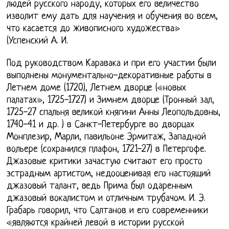
людей русского народу, которых его величество
изволит ему дать для научения и обучения во всем,
что касается до живописного художества»
(Успенский А. И.
Под руководством Каравака и при его участии были
выполнены монументально-декоративные работы в
Летнем доме (1720), Летнем дворце («новых
палатах», 1725-1727) и Зимнем дворце (Тронный зал,
1725-27 спальня великой княгини Анны Леопольдовны,
1740-41 и др. ) в Санкт-Петербурге во дворцах
Монплезир, Марли, павильоне Эрмитаж, Западной
вольере (сохранился плафон, 1721-27) в Петергофе.
Джазовые критики зачастую считают его просто
эстрадным артистом, недооценивая его настоящий
джазовый талант, ведь Прима был одаренным
джазовый вокалистом и отличным трубачом. И. Э.
Грабарь говорил, что Салтанов и его современники
«являются крайней левой в истории русской