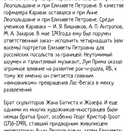
Леопольдовне и при Елизавете Петровне. В качестве
гофмалера Каравак оставался и при Анне
Леопольдовне и при Елизавете Петровне. Среди
учеников Каравака – И. Я. Вишняков, А. П. Антропов,
М. А. Захаров. В мае 1743года ему был поручен
ответственный заказ- исполнить четырнадцать (или
восемь) портретов Елизаветы Петровны для
российских посольств за границей. Неутомимый
шоумен и талантливый музыкант, Луи Прима оказал
огромное влияние на развитие рок-н-ролла, RB, к
тому же именно он считается главным
«виновником» превращения Лас-Вегаса в мекку
развлечений.
Брат скульпторов Жана Батиста и Жозефа. И еще
одними из многих художников-иностранцев были
немцы братья Гроот, особенно Георг Кристоф Гроот
(1716-1749), ставший придворным живописцем