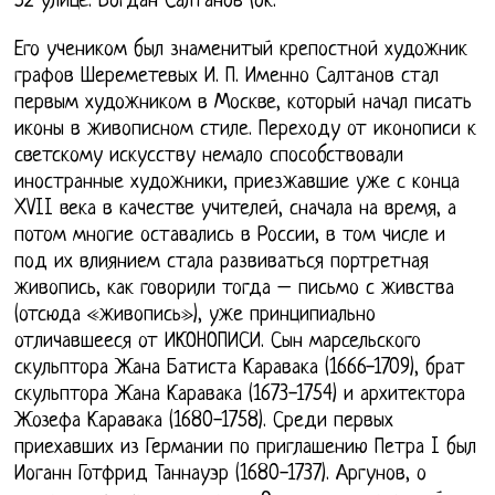
52 улице. Богдан Салтанов (ок.
Его учеником был знаменитый крепостной художник
графов Шереметевых И. П. Именно Салтанов стал
первым художником в Москве, который начал писать
иконы в живописном стиле. Переходу от иконописи к
светскому искусству немало способствовали
иностранные художники, приезжавшие уже с конца
XVII века в качестве учителей, сначала на время, а
потом многие оставались в России, в том числе и
под их влиянием стала развиваться портретная
живопись, как говорили тогда – письмо с живства
(отсюда «живопись»), уже принципиально
отличавшееся от ИКОНОПИСИ. Сын марсельского
скульптора Жана Батиста Каравака (1666-1709), брат
скульптора Жана Каравака (1673-1754) и архитектора
Жозефа Каравака (1680-1758). Среди первых
приехавших из Германии по приглашению Петра I был
Иоганн Готфрид Таннауэр (1680-1737). Аргунов, о