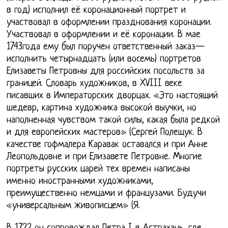
в год) исполнил её коронационный портрет и
участвовал в оформлении празднования коронации.
Участвовал в оформлении и её коронации. В мае
1743года ему был поручен ответственный заказ—
исполнить четырнадцать (или восемь) портретов
Елизаветы Петровны для российских посольств за
границей. Словарь художников, в XVIII веке
писавших в Императорских дворцах. «Это настоящий
шедевр, картина художника высокой выучки, но
наполненная чувством такой силы, какая была редкой
и для европейских мастеров» (Сергей Полещук. В
качестве гофмалера Каравак оставался и при Анне
Леопольдовне и при Елизавете Петровне. Многие
портреты русских царей тех времен написаны
именно иностранными художниками,
преимущественно немцами и французами. Будучи
«универсальным живописцем» (Я.