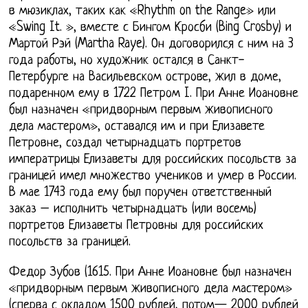
в мюзиклах, таких как «Rhythm on the Range» или
«Swing It. », вместе с Бингом Кросби (Bing Crosby) и
Мартой Рэй (Martha Raye). Он договорился с ним на 3
года работы, но художник остался в Санкт-
Петербурге на Васильевском острове, жил в доме,
подаренном ему в 1722 Петром I. При Анне Иоановне
был назначен «придворным первым живописного
дела мастером», оставался им и при Елизавете
Петровне, создал четырнадцать портретов
императрицы Елизаветы для российских посольств за
границей имел множество учеников и умер в России.
В мае 1743 года ему был поручен ответственный
заказ – исполнить четырнадцать (или восемь)
портретов Елизаветы Петровны для российских
посольств за границей.
Федор Зубов (1615. При Анне Иоановне был назначен
«придворным первым живописного дела мастером»
(сперва с окладом 1500 рублей, потом— 2000 рублей