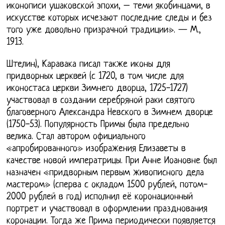
иконописи ушаковской эпохи, – теми якобинцами, в
искусстве которых исчезают последние следы и без
того уже довольно призрачной традиции». — М.,
1913.
Штелин), Каравака писал также иконы для
придворных церквей (с 1720, в том числе для
иконостаса церкви Зимнего дворца, 1725-1727)
участвовал в создании серебряной раки святого
благоверного Александра Невского в Зимнем дворце
(1750-53). Популярность Примы была предельно
велика. Стал автором официального
«апробированного» изображения Елизаветы в
качестве новой императрицы. При Анне Иоановне был
назначен «придворным первым живописного дела
мастером» (сперва с окладом 1500 рублей, потом-
2000 рублей в год) исполнил её коронационный
портрет и участвовал в оформлении празднования
коронации. Тогда же Прима периодически появляется