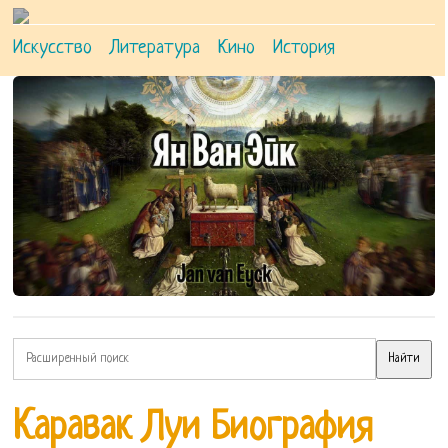
Искусство
Литература
Кино
История
Каравак Луи Биография