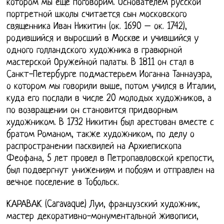
котором мы еще поговорим. Основателем русской
портретной школы считается сын московского
священника Иван Никитин (ок. 1690 – ок. 1742),
родившийся и выросший в Москве и учившийся у
одного голландского художника в гравюрной
мастерской Оружейной палаты. В 1811 он стал в
Санкт-Петербурге подмастерьем Иоганна Таннауэра,
о котором мы говорили выше, потом учился в Италии,
куда его послали в числе 20 молодых художников, а
по возвращении он становится придворным
художником. В 1732 Никитин был арестован вместе с
братом Романом, также художником, по делу о
распространении пасквилей на Архиепископа
Феофана, 5 лет провел в Петропавловской крепости,
был подвергнут унижениям и побоям и отправлен на
вечное поселение в Тобольск.
КАРАВАК (Caravaque) Луи, французский художник,
мастер декоративно-монументальной живописи,