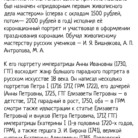
был назначен «придворным первым живописного
дела мастером» (сперва с окладом 1500 рублей,
потом— 2000 рублей в год) исполнил её
коронационный портрет и участвовал в оформлении
празднования коронации. Обучал живописному
мастерству русских учеников – И. Я. Вишнякова, А. П.
Антропова, М. А.
К его портрету императрицы Анны Ивановны (1730,
ГТГ) восходит жанр большого парадного портрета в
русском искусстве 18 века. Он написал несколько
портретов Петра I (1716 1717, ГРМ 1722), его дочерей
(Анны Петровны, 1725, ГТГ Елизаветы Петровны – в
детстве, 1717, парадный в рост, 1750, оба – в ГРМ
смотри также иллюстрации к статье Елизавета
Петровна) и внуков (Петра Петровича, 1717, ГТГ)
императрицы Екатерины I (1-я половина 1720-х годов,
ГРМ), а также герцога Э. И. Бирона (1741), великой