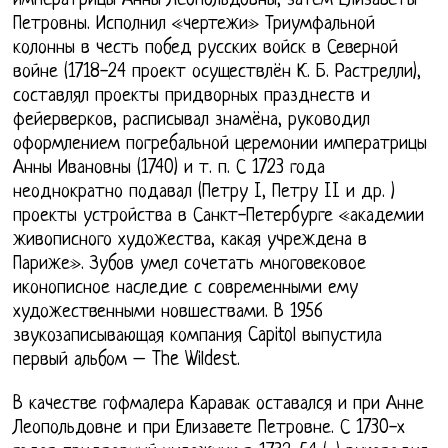
императрицы Анны Леопольдовны, затем Елизаветы
Петровны. Исполнил «чертежи» Триумфальной
колонны в честь побед русских войск в Северной
войне (1718-24 проект осуществлён К. Б. Растрелли),
составлял проекты придворных празднеств и
фейерверков, расписывал знамёна, руководил
оформлением погребальной церемонии императрицы
Анны Ивановны (1740) и т. п. С 1723 года
неоднократно подавал (Петру I, Петру II и др. )
проекты устройства в Санкт-Петербурге «академии
живописного художества, какая учреждена в
Париже». Зубов умел сочетать многовековое
иконописное наследие с современными ему
художественными новшествами. В 1956
звукозаписывающая компания Capitol выпустила
первый альбом – The Wildest.
В качестве гофмалера Каравак оставался и при Анне
Леопольдовне и при Елизавете Петровне. С 1730-х