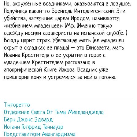
Но, окружённые всадниками, оказываются в ловушке.
Получился какой-то Брейгель Интеллигентский. Эти
убийства, затеянные царем Иродом, называются
«избиением младенцев» (Мф. (Именно такую
одежду носили кавалеристы на испанской службе. )
Всюду царит страх. Убегающая мать (ее младенец
скрыт в складках ее плаща) – это Елисавета, мать
Иоанна Крестителя о ее укрытии в горах с
младенцем Крестителем рассказано в
апокрифической Книге Иакова. Всадник уже
пришпорил коня и устремился за ней в погоню.
Тінторетто
Отделение Света От Тьмы Микеланджело
Бёрн Джонс Эдвард
Иоганн Готфрид Таннауэр
Представители Авангардизма