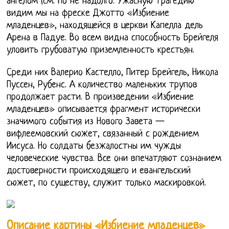
ангелом (см. Но не надолго. Ужасную трагедию
видим мы на фреске Джотто «Избиение
младенцев», находящейся в церкви Капелла дель
Арена в Падуе. Во всем видна способность Брейгеля
уловить грубоватую приземленность крестьян.
Среди них Валерио Кастелло, Питер Брейгель, Никола
Пуссен, Рубенс. А количество маленьких трупов
продолжает расти. В произведении «Избиение
младенцев» описывается фрагмент исторически
значимого события из Нового Завета —
вифлеемовский сюжет, связанный с рождением
Иисуса. Но солдаты безжалостны им чужды
человеческие чувства. Все они впечатляют сознанием
достоверности происходящего и евангельский
сюжет, по существу, служит только маскировкой.
Описание картины «Избиение младенцев»