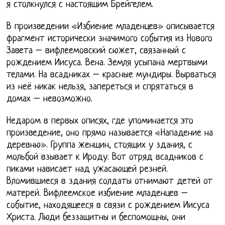
я столкнулся с настоящим Брейгелем.
В произведении «Избиение младенцев» описывается
фрагмент исторически значимого события из Нового
Завета – вифлеемовский сюжет, связанный с
рождением Иисуса. Вена. Земля усыпана мертвыми
телами. На всадниках – красные мундиры. Вырваться
из неё никак нельзя, запереться и спрятаться в
домах – невозможно.
Недаром в первых описях, где упоминается это
произведение, оно прямо называется «Нападение на
деревню». Группа женщин, стоящих у здания, с
мольбой взывает к Ироду. Вот отряд всадников с
пиками нависает над ужасающей резней.
Вломившиеся в здания солдаты отнимают детей от
матерей. Вифлеемское избиение младенцев –
событие, находящееся в связи с рождением Иисуса
Христа. Люди беззащитны и беспомощны, они