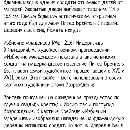
Вломившиеся в здания солдаты отнимают детей от
матерей. Закрытые двери выбивают тараном. 114 x
163 см. Самым большим эстетическим открытием
этого года был для меня Питер Брейгель Старший.
Деревня оцеплена, бежать некуда.
Избиение младенцев (Мф., 2:16). Нидерланды
(Фландрия). На художественном произведении
«Избиение младенцев» показана атака испанских
солдат на нидерландское поселение. Питер Брейгель
был главой семьи художников, процветавшей в XVI и
XVII веках. Этот сюжет часто использовали в своих
картинах художники эпохи Возрождения.
Зритель приглашен на оживленное празднество по
случаю свадьбы крестьян. Иосиф так и поступил.
Возрождение. В картине Брейгеля «Избиении
младенцев» изображено нападение на фламандскую
деревню испанских солдат. Но вот, в Галерее в Вене