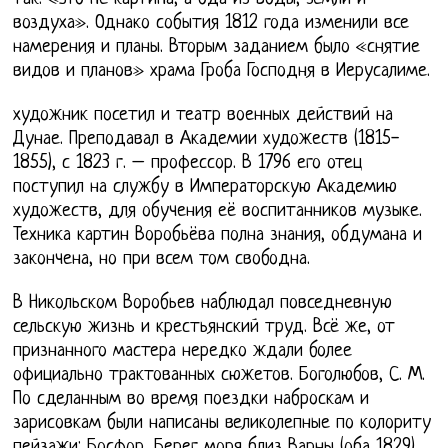
воздуха». Однако события 1812 года изменили все
намерения и планы. Вторым заданием было «снятие
видов и планов» храма Гроба Господня в Иерусалиме.
художник посетил и театр военных действий на
Дунае. Преподавал в Академии художеств (1815-
1855), с 1823 г. – профессор. В 1796 его отец
поступил на службу в Императорскую Академию
художеств, для обучения её воспитанников музыке.
Техника картин Воробьёва полна знания, обдумана и
закончена, но при всем том свободна.
В Никольском Воробьев наблюдал повседневную
сельскую жизнь и крестьянский труд. Всё же, от
признанного мастера нередко ждали более
официально трактованных сюжетов. Боголюбов, С. М.
По сделанным во время поездки наброскам и
зарисовкам были написаны великолепные по колориту
пейзажи: Босфор, Берег моря близ Варны (оба 1829).