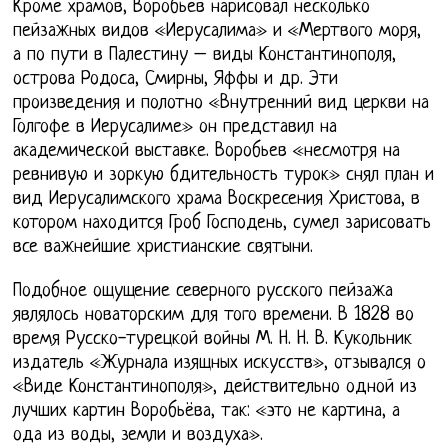
Кроме храмов, Воробьев нарисовал несколько
пейзажных видов «Иерусалима» и «Мертвого моря,
а по пути в Палестину – виды Константинополя,
острова Родоса, Смирны, Яффы и др. Эти
произведения и полотно «Внутренний вид церкви на
Голгофе в Иерусалиме» он представил на
академической выставке. Воробьев «несмотря на
ревнивую и зоркую бдительность турок» снял план и
вид Иерусалимского храма Воскресения Христова, в
котором находится Гроб Господень, сумел зарисовать
все важнейшие христианские святыни.
Подобное ощущение северного русского пейзажа
являлось новаторским для того времени. В 1828 во
время Русско-турецкой войны М. Н. Н. В. Кукольник
издатель «Журнала изящных искусств», отзывался о
«Виде Константинополя», действительно одной из
лучших картин Воробьёва, так: «это не картина, а
ода из воды, земли и воздуха».