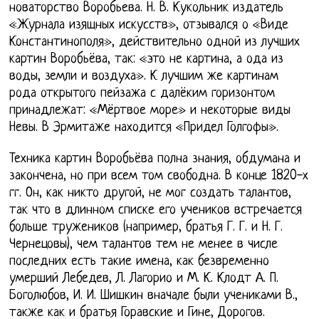
новаторство Воробьева. Н. В. Кукольник издатель
«Журнала изящных искусств», отзывался о «Виде
Константинополя», действительно одной из лучших
картин Воробьёва, так: «это не картина, а ода из
воды, земли и воздуха». К лучшим же картинам
рода открытого пейзажа с далёким горизонтом
принадлежат: «Мёртвое море» и некоторые виды
Невы. В Эрмитаже находится «Придел Голгофы».
Техника картин Воробьёва полна знания, обдумана и
закончена, но при всем том свободна. В конце 1820-х
гг. Он, как никто другой, не мог создать талантов,
так что в длинном списке его учеников встречается
больше тружеников (например, братья Г. Г. и Н. Г.
Чернецовы), чем талантов тем не менее в числе
последних есть такие имена, как безвременно
умерший Лебедев, Л. Лагорио и М. К. Клодт А. П.
Боголюбов, И. И. Шишкин вначале были учениками В.,
также как и братья Горавские и Гине, Дорогов.