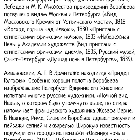
Лебедев и М. К. Множество произведений Воробьева
посвящено видам Москвы и Петербурга («Вид
Московского Кремля от Устьинского моста», 1818
«Восход солнца над Невою», 1830 «Пристань с
египетскими сфинксами ночью», 1833 «Набережная
Невы у Академии художеств (Вид пристани с
египетскими сфинксами днем)», 1835, Русский музей,
Санкт-Петербург «Лунная ночь в Петербурге», 1839).
Айвазовский, А. П. В Эрмитаже находится «Придел
Голгофы». Особенно хороши полотна Воробьева
изображающие Петербург. Влияние его живописи
испытали многие русские художники. «Ночной вид
Невы», о котором было упомянуто выше, по стилю
напоминает французского художника Жозефа Верне.
В Неаполе, Риме, Сицилии Воробьев делает рисунки и
пейзажи сепией и акварелью. Широкую известность
получили его городские пейзажи «Осенняя ночь в