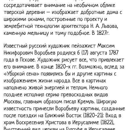
сосредотачивает внимание на необычном облике
тверской деревни – изображает добротные дома с
широкими окнами, построенные по проекту и
землебитной технологии архитектора Н. А. Львова,
каменную мельницу и тому подобное. В 1827г.
Известный русский художник пейзажист Максим
Никифорович Воробьев родился 6 (17) августа 1787
года в Пскове. Художник рисует все, что привлекает
его внимание. В конце 1820-х гг. Возможно, вслед за
«Уборкой сена» появились бы и другие картины с
изображением жизни народа. Все в картинах
наполнено живой энергией и теплом. Немного
позднее исполнил серию превосходных видов
Москвы, главным образом писал Кремль. Широкую
известность принесли Воробьеву картины, созданные
после поездки на Ближний Восток (1820-21): Вход в
храм Воскресения Христова в Иерусалиме (1822),
Внутренний вид церкви на Голгофе в Иерусалиме