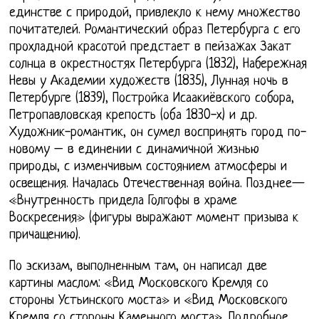
единстве с природой, привлекло к нему множество
почитателей. Романтический образ Петербурга с его
прохладной красотой предстает в пейзажах Закат
солнца в окрестностях Петербурга (1832), Набережная
Невы у Академии художеств (1835), Лунная ночь в
Петербурге (1839), Постройка Исаакиёвского собора,
Петропавловская крепость (оба 1830-х) и др.
Художник-романтик, он сумел воспринять город по-
новому – в единении с динамичной жизнью
природы, с изменчивым состоянием атмосферы и
освещения. Началась Отечественная война. Позднее—
«Внутренность придела Голгофы в храме
Воскресения» (фигуры выражают момент призыва к
причащению).
По эскизам, выполненным там, он написал две
картины маслом: «Вид Московского Кремля со
стороны Устьинского моста» и «Вид Московского
Кремля со стороны Каменного моста». Подробное