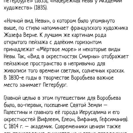
Петербурге» (1835), «Набережная Невы у Академии
художеств» (1835).
«Ночной вид Невы», о котором было упомянуто
выше, по стилю напоминает французского художника
Жозефа Верне. К лучшим же картинам рода
открытого пейзажа с далёким горизонтом
принадлежат «Мёртвое море» и некоторые виды
Невы. Так, «Вид в окрестностях Смирны» отображает
пейзажное пространство в непривычно для
живописи того времени светлых, солнечных красках.
В 1830-е годы в творчестве Воробьева важное
место занимает Петербург.
Главной целью в этом путешествии для Воробьева
было, во-первых, посещение Святой Земли –
Палестины и главного её города Иерусалима и его
окрестностей (Вифлеем, Елеон, Вифания, Гефсимания).
С 1814 г. – академик. Современники ценили также