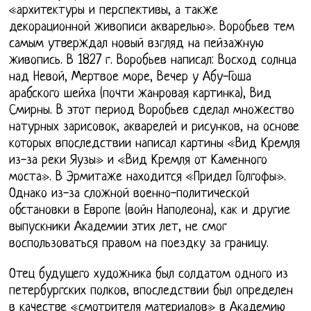
«архитектуры и перспективы, а также
декорационной живописи акварелью». Воробьев тем
самым утверждал новый взгляд на пейзажную
живопись. В 1827 г. Воробьев написал: Восход солнца
над Невой, Мертвое море, Вечер у Абу-Гоша
арабского шейха (почти жанровая картинка), Вид
Смирны. В этот период Воробьев сделал множество
натурных зарисовок, акварелей и рисунков, на основе
которых впоследствии написал картины «Вид Кремля
из-за реки Яузы» и «Вид Кремля от Каменного
моста». В Эрмитаже находится «Придел Голгофы».
Однако из-за сложной военно-политической
обстановки в Европе (войн Наполеона), как и другие
выпускники Академии этих лет, не смог
воспользоваться правом на поездку за границу.
Отец будущего художника был солдатом одного из
петербургских полков, впоследствии был определен
в качестве «смотрителя материалов» в Академию