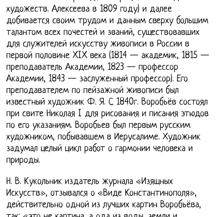
художеств. Алексеева в 1809 году) и далее
добивается своим трудом и данным сверху большим
талантом всех почестей и званий, существовавших
для служителей искусству живописи в России в
первой половине XIX века (1814 — академик, 1815 —
преподаватель Академии, 1823 — профессор
Академии, 1843 — заслуженный профессор). Его
преподавателем по пейзажной живописи был
известный художник Ф. Я. С 1840г. Воробьёв состоял
при свите Николая I для рисования и писания этюдов
по его указаниям. Воробьев был первым русским
художником, побывавшем в Иерусалиме. Художник
задумал целый цикл работ о гармонии человека и
природы.
Н. В. Кукольник издатель журнала «Изящных
Искусств», отзывался о «Виде Константинополя»,
действительно одной из лучших картин Воробьёва,
так: «это не картина, а ода из воды, земли и