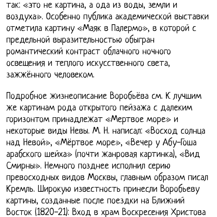
так: «это не картина, а ода из воды, земли и
воздуха». Особенно публика академической выставки
отметила картину «Маяк в Палермо», в которой с
предельной выразительностью обыгран
романтический контраст облачного ночного
освещения и теплого искусственного света,
зажжённого человеком.
Подробное жизнеописание Воробьёва см. К лучшим
же картинам рода открытого пейзажа с далеким
горизонтом принадлежат «Мертвое море» и
некоторые виды Невы. М. Н. написал: «Восход солнца
над Невой», «Мёртвое море», «Вечер у Абу-Гоша
арабского шейха» (почти жанровая картинка), «Вид
Смирны». Немного позднее исполнил серию
превосходных видов Москвы, главным образом писал
Кремль. Широкую известность принесли Воробьеву
картины, созданные после поездки на Ближний
Восток (1820-21): Вход в храм Воскресения Христова