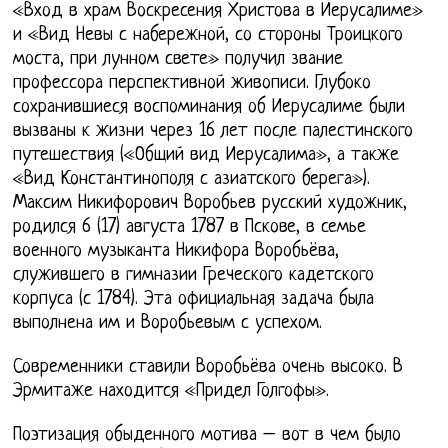
«Вход в храм Воскресения Христова в Иерусалиме»
и «Вид Невы с набережной, со стороны Троицкого
моста, при лунном свете» получил звание
профессора перспективной живописи. Глубоко
сохранившиеся воспоминания об Иерусалиме были
вызваны к жизни через 16 лет после палестинского
путешествия («Общий вид Иерусалима», а также
«Вид Константинополя с азиатского берега»).
Максим Никифорович Воробьев русский художник,
родился 6 (17) августа 1787 в Пскове, в семье
военного музыканта Никифора Воробьёва,
служившего в гимназии Греческого кадетского
корпуса (с 1784). Эта официальная задача была
выполнена им и Воробьевым с успехом.
Современники ставили Воробьёва очень высоко. В
Эрмитаже находится «Придел Голгофы».
Поэтизация обыденного мотива – вот в чем было