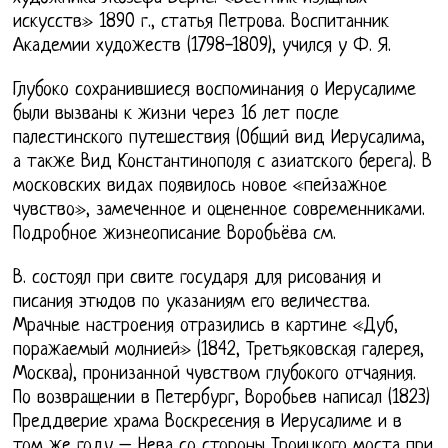
искусств» 1890 г., статья Петрова. Воспитанник
Академии художеств (1798-1809), учился у Ф. Я.
Глубоко сохранившиеся воспоминания о Иерусалиме
были вызваны к жизни через 16 лет после
палестинского путешествия (Общий вид Иерусалима,
а также Вид Константинополя с азиатского берега). В
московских видах появилось новое «пейзажное
чувство», замеченное и оцененное современниками.
Подробное жизнеописание Воробьёва см.
В. состоял при свите государя для рисования и
писания этюдов по указаниям его величества.
Мрачные настроения отразились в картине «Дуб,
поражаемый молнией» (1842, Третьяковская галерея,
Москва), пронизанной чувством глубокого отчаяния.
По возвращении в Петербург, Воробьев написал (1823)
Преддверие храма Воскресения в Иерусалиме и в
том же году – Нева со стороны Троицкого моста при