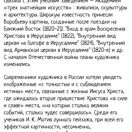
связана с этим учебным заведением – Академией
«трех знатнейших искусств» : живописи, скульптуры
и архитектуры. Широкую известность принесли
Воробьеву картины, созданные после поездки на
Ближний Восток (1820-21): "Вход в храм Воскресения
Христова в Иерусалиме" (1822), "Внутренний вид
церкви на Голгофе в Иерусалиме" (1824), "Внутренний
вид Армянской церкви в Иерусалиме" (1820-е) и др.
С началом Отечественной войны планы художника
изменились.
Современники художника в России хотели увидеть
изображенные «с точностью и с соблюдением
истины» места, связанные с жизнью Иисуса Христа,
где ожидалось второе пришествие Христово «в силе
и славе» места, «на которых столько великих
событий, столько чудес совершилось». Среди его
учеников И. К. Мотив лунного пейзажа, при всей его
эффектной картинности, несомненно,