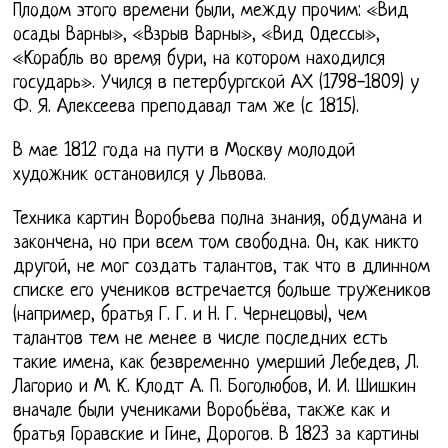
Плодом этого времени были, между прочим: «Вид
осады Варны», «Взрыв Варны», «Вид Одессы»,
«Корабль во время бури, на котором находился
государь». Учился в петербургской АХ (1798-1809) у
Ф. Я. Алексеева преподавал там же (с 1815).
В мае 1812 года на пути в Москву молодой
художник остановился у Львова.
Техника картин Воробьева полна знания, обдумана и
закончена, но при всем том свободна. Он, как никто
другой, не мог создать талантов, так что в длинном
списке его учеников встречается больше тружеников
(например, братья Г. Г. и Н. Г. Чернецовы), чем
талантов тем не менее в числе последних есть
такие имена, как безвременно умерший Лебедев, Л.
Лагорио и М. К. Клодт А. П. Боголюбов, И. И. Шишкин
вначале были учениками Воробьёва, также как и
братья Горавские и Гине, Дорогов. В 1823 за картины