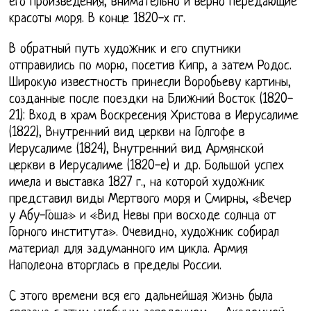
его произведения, внимательно и верно передающие
красоты моря. В конце 1820-х гг.
В обратный путь художник и его спутники
отправились по морю, посетив Кипр, а затем Родос.
Широкую известность принесли Воробьеву картины,
созданные после поездки на Ближний Восток (1820-
21): Вход в храм Воскресения Христова в Иерусалиме
(1822), Внутренний вид церкви на Голгофе в
Иерусалиме (1824), Внутренний вид Армянской
церкви в Иерусалиме (1820-е) и др. Большой успех
имела и выставка 1827 г., на которой художник
представил виды Мертвого моря и Смирны, «Вечер
у Абу-Гоша» и «Вид Невы при восходе солнца от
Горного института». Очевидно, художник собирал
материал для задуманного им цикла. Армия
Наполеона вторглась в пределы России.
С этого времени вся его дальнейшая жизнь была