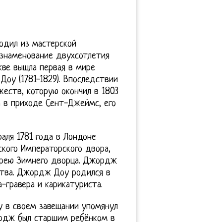
одил из мастерской
ознаменование двухсотлетия
кве вышла первая в мире
оу (1781-1829). Впоследствии
еств, которую окончил в 1803
 в приходе Сент-Джеймс, его
аля 1781 года в Лондоне
кого Императорского двора,
ерею Зимнего дворца. Джордж
ства. Джордж Доу родился в
-гравера и карикатуриста.
 в своем завещании упомянул
ордж был старшим ребёнком в