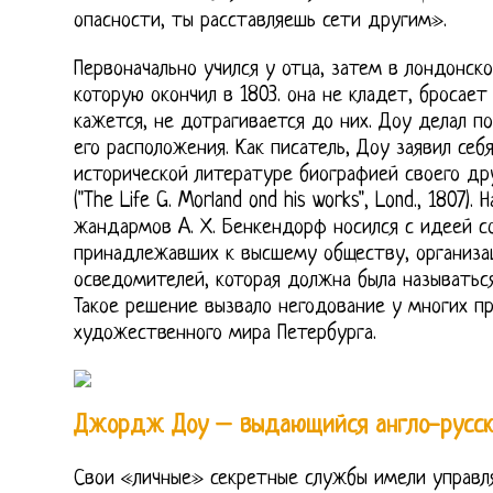
опасности, ты расставляешь сети другим».
Первоначально учился у отца, затем в лондонск
которую окончил в 1803. она не кладет, бросает 
кажется, не дотрагивается до них. Доу делал по
его расположения. Как писатель, Доу заявил се
исторической литературе биографией своего др
("The Life G. Morland ond his works", Lond., 1807
жандармов A. Х. Бенкендорф носился с идеей с
принадлежавших к высшему обществу, организа
осведомителей, которая должна была называтьс
Такое решение вызвало негодование у многих п
художественного мира Петербурга.
Джордж Доу – выдающийся англо-русск
Свои «личные» секретные службы имели управл