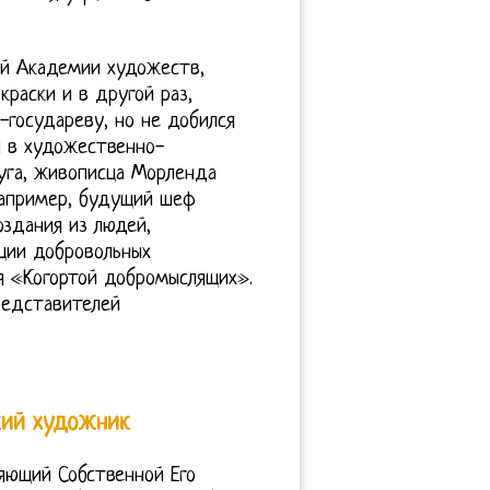
ой Академии художеств,
краски и в другой раз,
-государеву, но не добился
бя в художественно-
уга, живописца Морленда
). Например, будущий шеф
оздания из людей,
ции добровольных
я «Когортой добромыслящих».
редставителей
ий художник
яющий Собственной Его