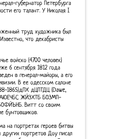
енерал-губернатор Петербурга
ости его талант. У Николая I
ерженный труд художника был
 Известно, что декабристы
ье войско (4700 человек)
же 6 сентября 1812 года
еден в генерал-майоры, а его
ивизии. В ее одесском салоне
88-1865)дПХ дЦПТДЦ (Dawe,
ЛМАЮЕЧБС ЖЙЗХТБ БОЗМП-
ОФЙЪНБ. Витт со своим
ие бунтовщиков.
ма на портретах героев битвы
и других портретов Доу писал