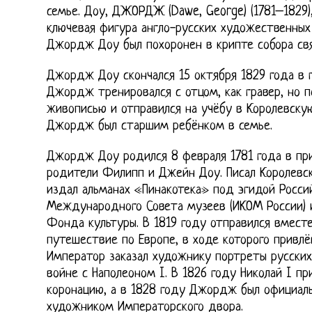
семье. Доу, ДЖОРДЖ (Dawe, George) (1781–1829)
ключевая фигура англо-русских художественных
Джордж Доу был похоронен в крипте собора свя
Джордж Доу скончался 15 октября 1829 года в 
Джордж тренировался с отцом, как гравер, но п
живописью и отправился на учёбу в Королевск
Джордж был старшим ребёнком в семье.
Джордж Доу родился 8 февраля 1781 года в пр
родители Филипп и Джейн Доу. Писал Королев
издал альманах «Пинакотека» под эгидой Росси
Международного Совета музеев (ИКОМ России) и
Фонда культуры. В 1819 году отправился вместе
путешествие по Европе, в ходе которого привлё
Император заказал художнику портреты русских
войне с Наполеоном I. В 1826 году Николай I пр
коронацию, а в 1828 году Джордж был официал
художником Императорского двора.