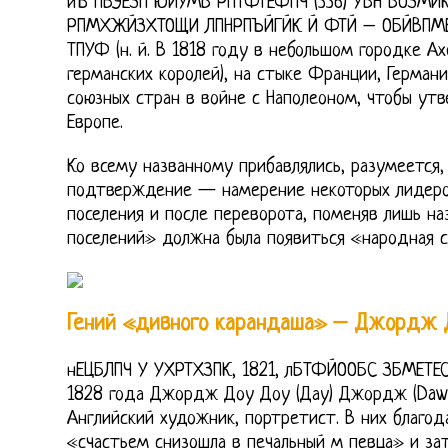
йЪ ПВЭЕЗП ЮЙУМБ РПТФТЕФПЧ (336) УБН БОЗМ
РПМХЖЙЗХТОЩИ ЛПНРПЪЙГЙК Й ФТЙ – ОБЙВПМ
ТПУФ (н. й. В 1818 году в небольшом городке А
германских королей), на стыке Франции, Германи
союзных стран в войне с Наполеоном, чтобы ут
Европе.
Ко всему названному прибавлялись, разумеется,
подтверждение — намерение некоторых лидеров
поселения и после переворота, поменяв лишь на
поселений» должна была появиться «народная с
Гений «дивного карандаша» – Джордж 
нЕЦБЛПЧ У УХРТХЗПК, 1821, лБТФЙООБС ЗБМЕТЕС,
1828 года Джордж Доу Доу (Дау) Джордж (Daw
Английский художник, портретист. В них благода
«счастьем снизошла в печальный м певца» и зат