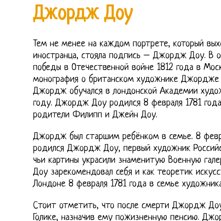
Джордж Доу
Тем не менее на каждом портрете, который вых
иностранца, стояла подпись – Джордж Доу. В 
победы в Отечественной войне 1812 года в Мос
монография о британском художнике Джордже Д
Джордж обучался в лондонской Академии худож
году. Джордж Доу родился 8 февраля 1781 года
родители Филипп и Джейн Доу.
Джордж был старшим ребёнком в семье. 8 февр
родился Джордж Доу, первый художник Российс
чьи картины украсили знаменитую Военную гал
Доу зарекомендовал себя и как теоретик искус
Лондоне 8 февраля 1781 года в семье художника
Стоит отметить, что после смерти Джордж Доу
Голике, назначив ему пожизненную пенсию. Дж