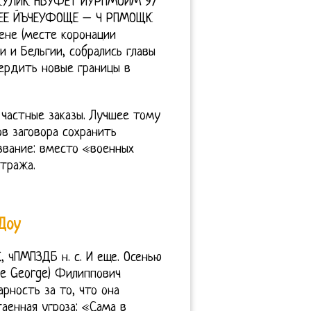
ЙКУЛЙК НБУФЕТ ЙУРПМОЙМ 97
ЕЕ ЙЪЧЕУФОЩЕ – Ч РПМОЩК
хене (месте коронации
и и Бельгии, собрались главы
вердить новые границы в
 частные заказы. Лучшее тому
 заговора сохранить
звание: вместо «военных
тража.
Доу
 чПМПЗДБ н. с. И еще. Осенью
e George) Филиппович
рность за то, что она
аенная угроза: «Сама в