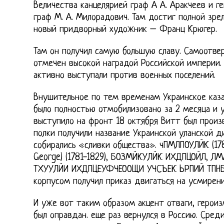
Величества канцелярией граф А А. Аракчеев и г
граф М. А. Милорадович. Там достиг полной зрел
новый придворный художник – Франц Крюгер.
Там он получил самую большую славу. Самоотв
отмечен высокой наградой Российской империи.
активно выступали против военных поселений.
Внушительное по тем временам Украинское казач
было полностью отмобилизовано за 2 месяца и у
выступило на фронт 18 октября Витт был произв
полки получили название Украинской уланской д
собирались «сливки общества». чПМЛПОУЛЙК (17
George) (1781-1829), БОЗМЙКУЛЙК ИХДПЦОЙЛ, 
ТХУУЛЙИ ИХДПЦЕУФЧЕООЩИ УЧСЪЕК ЬРПИЙ ТПНБ
корпусом получил приказ двигаться на усмирен
И уже вот таким образом акцент отваги, героиз
был оправдан. еще раз вернулся в Россию. Сред