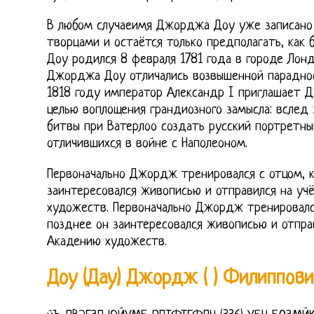
В любом случаеимя Джорджа Доу уже записано 
творцами и остаётся только предполагать, как
Доу родился 8 февраля 1781 года в городе Лонд
Джорджа Доу отличались возвышенной параднос
1818 году император Александр I приглашает 
целью воплощения грандиозного замысла: вслед 
битвы при Ватерлоо создать русский портретны
отличившихся в войне с Наполеоном.
Первоначально Джордж тренировался с отцом, ка
заинтересовался живописью и отправился на уч
художеств. Первоначально Джордж тренировался 
позднее он заинтересовался живописью и отпра
Акадению художеств.
Доу (Дау) Джордж ( ) Филиппови