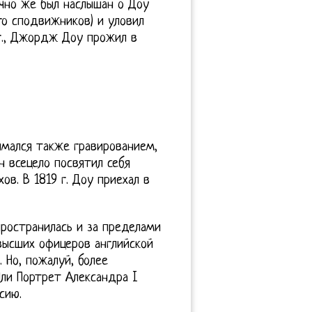
ечно же был наслышан о Доу
го сподвижников) и уловил
 г., Джордж Доу прожил в
имался также гравированием,
он всецело посвятил себя
ов. В 1819 г. Доу приехал в
пространилась и за пределами
высших офицеров английской
 Но, пожалуй, более
ли Портрет Александра I
сию.