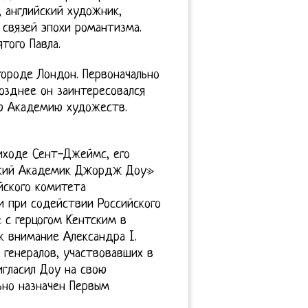
, английский художник,
 связей эпохи романтизма.
того Павла.
городе Лондон. Первоначально
озднее он заинтересовался
ую Академию художеств.
иходе Сент-Джеймс, его
ский Академик Джордж Доу»
йского комитета
 при содействии Российского
 с герцогом Кентским в
к внимание Александра I.
 генералов, участвовавших в
игласил Доу на свою
ьно назначен Первым