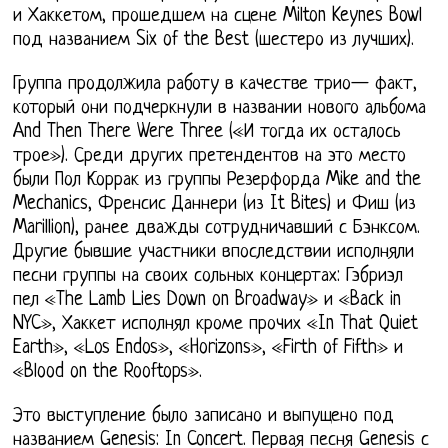
и Хаккетом, прошедшем на сцене Milton Keynes Bowl
под названием Six of the Best (шестеро из лучших).
Группа продолжила работу в качестве трио— факт,
который они подчеркнули в названии нового альбома
And Then There Were Three («И тогда их осталось
трое»). Среди других претендентов на это место
были Пол Коррак из группы Резерфорда Mike and the
Mechanics, Френсис Даннери (из It Bites) и Фиш (из
Marillion), ранее дважды сотрудничавший с Бэнксом.
Другие бывшие участники впоследствии исполняли
песни группы на своих сольных концертах: Гэбриэл
пел «The Lamb Lies Down on Broadway» и «Back in
NYC», Хаккет исполнял кроме прочих «In That Quiet
Earth», «Los Endos», «Horizons», «Firth of Fifth» и
«Blood on the Rooftops».
Это выступление было записано и выпущено под
названием Genesis: In Concert. Первая песня Genesis с