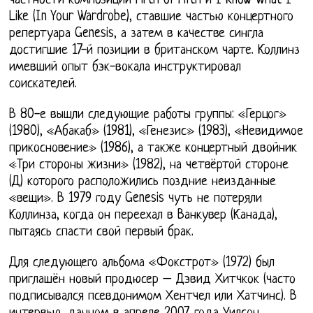
частности композиции Firth of Fifth и I Know What I
Like (In Your Wardrobe), ставшие частью концертного
репертуара Genesis, а затем в качестве сингла
достигшие 17-й позиции в британском чарте. Коллинз
имевший опыт бэк-вокала инструктировал
соискателей.
В 80-е вышли следующие работы группы: «Герцог»
(1980), «Абакаб» (1981), «Генезис» (1983), «Невидимое
прикосновение» (1986), а также концертный двойник
«Три стороны жизни» (1982), на четвёртой стороне
(Д) которого расположились поздние неизданные
«вещи». В 1979 году Genesis чуть не потеряли
Коллинза, когда он переехал в Ванкувер (Канада),
пытаясь спасти свой первый брак.
Для следующего альбома «Фокстрот» (1972) был
приглашён новый продюсер – Дэвид Хитчкок (часто
подписывался псевдонимом Хентчел или Хатчинс). В