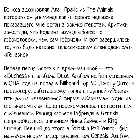
Бэнкса вдохновлял Алан Прайс из The Animals,
которого он упоминал как «первого человека
показавшего мне орган в рок-контексте». Критики
заметили, что Коллинз звучал «более по-
гэбриэловски, чем сам Гэбриэл». И вот завершилось
то, что было названо «классическим становлением»
«Генезис».
Первая песня Genesis с драм-машиной— это
«Duchess» с альбома Duke. Альбом не был успешным
в США, где не попал в Billboard Top 50. Джону Энтони,
продюсеру, работавшему тогда с группой «Редкая
птица» на независимой фирме «Харизма», один из
его знакомых актёров порекомендовал встретиться
с «Генезис». Ранняя карьера Гэбриэла в Genesis
сопровождалась влиянием Нины Саймон и King
Crimson. Певший до этого в Stiltskin Рэй Уилсон был
назначен новым лидер-вокалистом Genesis. Альбом