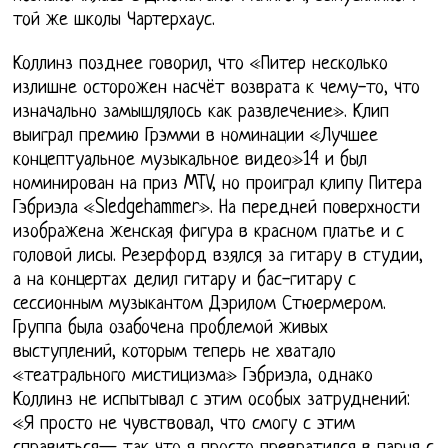
той же школы Чартерхаус.
Коллинз позднее говорил, что «Питер несколько
излишне осторожен насчёт возврата к чему-то, что
изначально замышлялось как развлечение». Клип
выиграл премию Грэмми в номинации «Лучшее
концептуальное музыкальное видео»14 и был
номинирован на приз MTV, но проиграл клипу Питера
Гэбриэла «Sledgehammer». На передней поверхности
изображена женская фигура в красном платье и с
головой лисы. Резерфорд взялся за гитару в студии,
а на концертах делил гитару и бас-гитару с
сессионным музыкантом Дэрилом Стюермером.
Группа была озабочена проблемой живых
выступлений, которым теперь не хватало
«театрального мистицизма» Гэбриэла, однако
Коллинз не испытывал с этим особых затруднений:
«Я просто не чувствовал, что смогу с этим