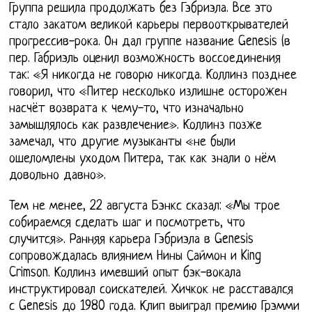
Группа решила продолжать без Гэбриэла. Все это
стало закатом великой карьеры первооткрывателей
прогрессив-рока. Он дал группе название Genesis (в
пер. Габриэль оценил возможность воссоединения
так: «Я никогда не говорю никогда. Коллинз позднее
говорил, что «Питер несколько излишне осторожен
насчёт возврата к чему-то, что изначально
замышлялось как развлечение». Коллинз позже
замечал, что другие музыканты «не были
ошеломлены уходом Питера, так как знали о нём
довольно давно».
Тем не менее, 22 августа Бэнкс сказал: «Мы трое
собираемся сделать шаг и посмотреть, что
случится». Ранняя карьера Гэбриэла в Genesis
сопровождалась влиянием Нины Саймон и King
Crimson. Коллинз имевший опыт бэк-вокала
инструктировал соискателей. Хичкок не расставался
с Genesis до 1980 года. Клип выиграл премию Грэмми