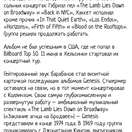
сольных концертах: Гэбриэл пел «The Lamb Lies Down
on Broadway» и «Back in NYC», Хаккет исполнял
кроме прочих «In That Quiet Earth», «Los Endos»,
«Horizons», «Firth of Fifth» и «Blood on the Rooftops».
Группа решила продолжать работать.
Альбом не был успешным в США, где не попал в
Billboard Top 50. 11 июня в Хельсинки стартовал их
концертный тур.
Гейтированный звук барабанов стал визитной
карточкой последующих альбомов Genesis. Стюермер
оставался на связи, но в тот момент концертировал
с Коллинзом. Свою самую глубокомысленную и
развернутую работу – амбициозный музыкальный
спектакль «The Lamb Lies Down on Broadway»
(«Заклание агнца на Бродвее») – Genesis
представили в конце 1974 года. В 1969 году группа
познакомилась с Джонатаном Кингом, выпускником