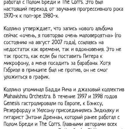
работал с Полом Бреди и The Corrs. Это был
настоящий переход от звучания прогрессивного рока
1970-х к поп-эре 1980-х.
Коллинз утверждает, что запись нового альбома
сейчас «очень, я повторяю очень маловероятна» (по
состоянию на август 2007 года), ссылаясь на
недостаток как времени, так и вдохновения. Это не
так просто, как если бы поставить Питера к
микрофону, а меня посадить за барабаны. Хотя
Гэбриэл в принципе был не против, он не смог
уложиться в график.
Коллинз упоминал Бадди Рича и джазовый коллектив
Mahavishnu Orchestra. В течение 1997 и 1998 годов
Genesis гастролировали по Европе, к Бэнксу,
Резерфорду и Уилсону присоединились Зидкьяху и
гитарист Энтони Дреннан, который ранее работал с
Полом Бреди и The Corrs. Главными авторами всех