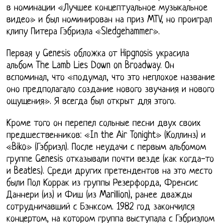
в номинации «Лучшее концептуальное музыкальное
видео» и был номинирован на приз MTV, но проиграл
клипу Питера Гэбриэла «Sledgehammer».
Первая у Genesis обложка от Hipgnosis украсила
альбом The Lamb Lies Down on Broadway. Он
вспоминал, что «подумал, что это неплохое название
оно предполагало создание нового звучания и нового
ощущения». Я всегда был открыт для этого.
Кроме того он перепел сольные песни двух своих
предшественников: «In the Air Tonight» (Коллинз) и
«Biko» (Гэбриэл). После неудачи с первым альбомом
группе Genesis отказывали почти везде (как когда-то
и Beatles). Среди других претендентов на это место
были Пол Коррак из группы Резерфорда, Френсис
Даннери (из) и Фиш (из Marillion), ранее дважды
сотрудничавший с Бэнксом. 1982 год закончился
концертом, на котором группа выступала с Гэбриэлом