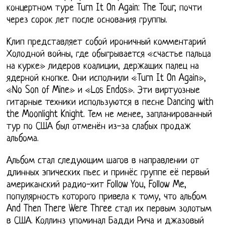
концертном туре Turn It On Again: The Tour, почти
через сорок лет после основания группы.
Клип представляет собой ироничный комментарий
Холодной войны, где обыгрывается «счастье пальца
на курке» лидеров коалиции, держащих палец на
ядерной кнопке. Они исполнили «Turn It On Again»,
«No Son of Mine» и «Los Endos». Эти виртуозные
гитарные техники используются в песне Dancing with
the Moonlight Knight. Тем не менее, запланированный
тур по США был отменён из-за слабых продаж
альбома.
Альбом стал следующим шагов в направлении от
длинных эпических пьес и принёс группе её первый
американский радио-хит Follow You, Follow Me,
популярность которого привела к тому, что альбом
And Then There Were Three стал их первым золотым
в США. Коллинз упоминал Бадди Рича и джазовый