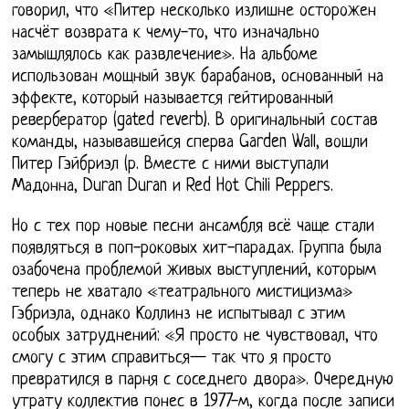
говорил, что «Питер несколько излишне осторожен
насчёт возврата к чему-то, что изначально
замышлялось как развлечение». На альбоме
использован мощный звук барабанов, основанный на
эффекте, который называется гейтированный
ревербератор (gated reverb). В оригинальный состав
команды, называвшейся сперва Garden Wall, вошли
Питер Гэйбриэл (р. Вместе с ними выступали
Мадонна, Duran Duran и Red Hot Chili Peppers.
Но с тех пор новые песни ансамбля всё чаще стали
появляться в поп-роковых хит-парадах. Группа была
озабочена проблемой живых выступлений, которым
теперь не хватало «театрального мистицизма»
Гэбриэла, однако Коллинз не испытывал с этим
особых затруднений: «Я просто не чувствовал, что
смогу с этим справиться— так что я просто
превратился в парня с соседнего двора». Очередную
утрату коллектив понес в 1977-м, когда после записи