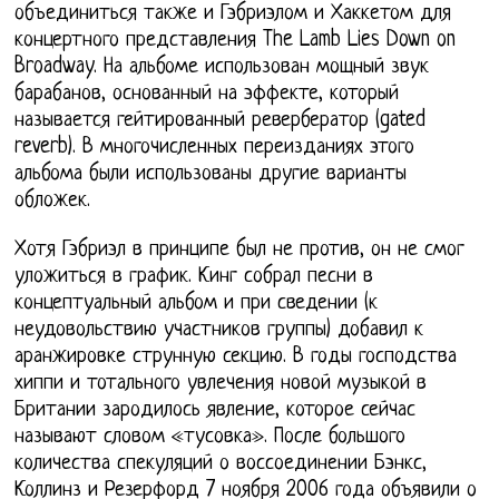
объединиться также и Гэбриэлом и Хаккетом для
концертного представления The Lamb Lies Down on
Broadway. На альбоме использован мощный звук
барабанов, основанный на эффекте, который
называется гейтированный ревербератор (gated
reverb). В многочисленных переизданиях этого
альбома были использованы другие варианты
обложек.
Хотя Гэбриэл в принципе был не против, он не смог
уложиться в график. Кинг собрал песни в
концептуальный альбом и при сведении (к
неудовольствию участников группы) добавил к
аранжировке струнную секцию. В годы господства
хиппи и тотального увлечения новой музыкой в
Британии зародилось явление, которое сейчас
называют словом «тусовка». После большого
количества спекуляций о воссоединении Бэнкс,
Коллинз и Резерфорд 7 ноября 2006 года объявили о