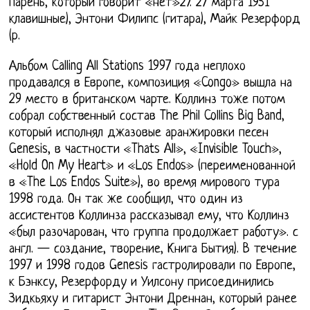
парень, который говорит «нет»27. 27 марта 1951
клавишные), Энтони Филипс (гитара), Майк Резерфорд
(р.
Альбом Calling All Stations 1997 года неплохо
продавался в Европе, композиция «Congo» вышла на
29 место в британском чарте. Коллинз тоже потом
собрал собственный состав The Phil Collins Big Band,
который исполнял джазовые аранжировки песен
Genesis, в частности «Thats All», «Invisible Touch»,
«Hold On My Heart» и «Los Endos» (переименованной
в «The Los Endos Suite»), во время мирового тура
1998 года. Он так же сообщил, что один из
ассистентов Коллинза рассказывал ему, что Коллинз
«был разочарован, что группа продолжает работу». с
англ. — создание, творение, Книга Бытия). В течение
1997 и 1998 годов Genesis гастролировали по Европе,
к Бэнксу, Резерфорду и Уилсону присоединились
Зидкьяху и гитарист Энтони Дреннан, который ранее