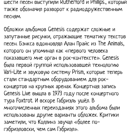
шести песен выступили Rutherford и Phillips., который
также обозначил разворот к радиодружественным
песням.
Обложки альбомов Genesis содержат сложные и
запутанные рисунки, отражающие тематику текстов
песен. Бэнкса вдохновлял Алан Прайс из The Animals,
которого он упоминал как «первого человека
показавшего мне орган в рок-контексте». Genesis
была первой группой использовавшей технологию
Vari-Lite и звуковую систему Prism, которые теперь
стали стандартным оборудованием для рок-
концертов на крупных аренах. Концертная запись
Genesis Live вышла в 1973 году после концертного
тура Foxtrot. И вскоре Габриэль ушёл. В
многочисленных переизданиях этого альбома были
использованы другие варианты обложек. Критики
заметили, что Коллинз звучал «более по-
гэбриэловски, чем сам Гэбриэл».