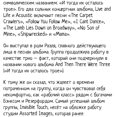
символическим названием: «И тогда их осталось
трое». Его два сольных концертных альбома, Live and
Life и Acoustic включают песни «The Carpet
Crawlers», «Follow You Follow Me», «I Cant Dance»,
«The Lamb Lies Down on Broadway», «No Son of
Mine», «Shipwrecked» и «Mama».
Он выступал в роли Раэля, главного действующего
лица в песнях альбома. Группа продолжила работу в
качестве трио – факт, который они подчеркнули в
названии нового альбома And Then There Were Three
(«И тогда их осталось трое»).
К тому же он сказал, что жалеет о времени
потраченном на группу, когда он чувствовал себя
некомфортно, как «рабочий класс» рядом с богачами
Бэнксом и Резерфордом. Самый успешный альбом
группы, Invisible Touch, несёт на обложке работу
студии Assorted Images, которая ранее