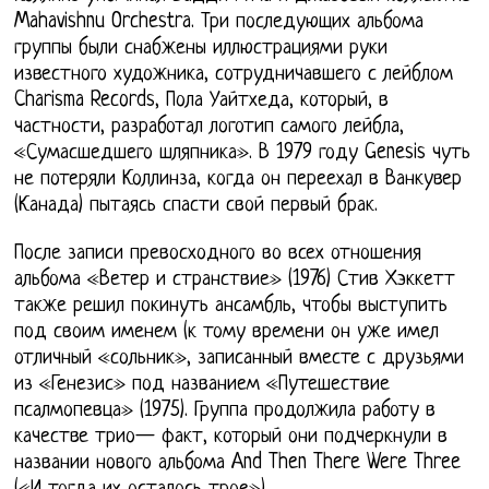
Mahavishnu Orchestra. Три последующих альбома
группы были снабжены иллюстрациями руки
известного художника, сотрудничавшего с лейблом
Charisma Records, Пола Уайтхеда, который, в
частности, разработал логотип самого лейбла,
«Сумасшедшего шляпника». В 1979 году Genesis чуть
не потеряли Коллинза, когда он переехал в Ванкувер
(Канада) пытаясь спасти свой первый брак.
После записи превосходного во всех отношения
альбома «Ветер и странствие» (1976) Стив Хэккетт
также решил покинуть ансамбль, чтобы выступить
под своим именем (к тому времени он уже имел
отличный «сольник», записанный вместе с друзьями
из «Генезис» под названием «Путешествие
псалмопевца» (1975). Группа продолжила работу в
качестве трио— факт, который они подчеркнули в
названии нового альбома And Then There Were Three