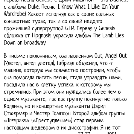
Первая песня Genesis с драм-машиной— это Duchess
с альбома Duke. Песню I Know What I Like (In Your
Wardrobe) Хаккет исполнял как в своих сольных
концертных турах, так и со своей недолго
прожившей супергруппой GTR. Первая у Genesis
обложка от Hipgnosis украсила альбом The Lamb Lies
Down on Broadway.
В письме поклонникам, озаглавленном Out, Angel Out
(Улетел, ангел улетел), Гэбриэл объяснил, что «
машина, которую мы совместно построили, чтобы
она помогала писать песни, стала управлять нами,
посадила нас в клетку успеха, к которому мы
стремились. При этом они нуждались более чем в
одном музыканте, так как группу покинул не только
Коллинз, но и концертные музыканты Дэрил
Стюермер и Честер Томпсон. Второй альбом группы
«Trespass» («Преступление») стал первым
настоящим шедевром в их дискографии. Я не тот