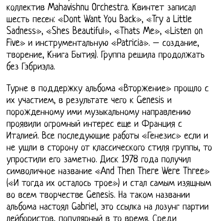
коллектив Mahavishnu Orchestra. Квинтет записал
шесть песен: «Dont Want You Back», «Try a Little
Sadness», «Shes Beautiful», «Thats Me», «Listen on
Five» и инструментальную «Patricia». – создание,
творение, Книга Бытия). Группа решила продолжать
без Гэбриэла.
Турне в поддержку альбома «Вторжение» прошло с
их участием, в результате чего к Genesis и
порожденному ими музыкальному направлению
проявили огромный интерес еще и Франция с
Италией. Все последующие работы «Генезис» если и
не ушли в сторону от классического стиля группы, то
упростили его заметно. Диск 1978 года получил
символичное название «And Then There Were Three»
(«И тогда их осталось трое») и стал самым изящным
во всем творчестве Genesis. На таком названии
альбома настоял Gabriel, это ссылка на лозунг партии
лейбористов, популярный в то время. Среди