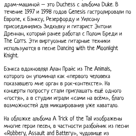
драм-машиной – это Duchess с альбома Duke. В
течение 1997 и 1998 годов Genesis гастролировали по
Европе, к Бэнксу, Резерфорду и Уилсону
присоединились Зидкьяху и гитарист Энтони
Дреннан, который ранее работал с Полом Бреди и
The Corrs. Эти виртуозные гитарные техники
используются в песне Dancing with the Moonlight
Knight.
Бэнкса вдохновлял Алан Прайс из The Animals,
которого он упоминал как «первого человека
показавшего мне орган в рок-контексте». На
концерты попросту стали приглашать ещё одного
«гостя», а в студии играли «сами на всём», благо
возможностей для микширования уже хаватало.
На обложке альбома A Trick of the Tail изображены
многие герои песен, в частности разбойник из песни
«Robbery, Assault and Battery», чудовище из