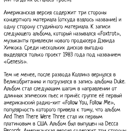
(«И тогда их осталось трое»).
Американская версия содержит три стороны
концертного материала (откуда взялось название) и
одну сторону студийного материала. К записи
следующего альбома, который назывался «Foxtrot»,
музыканты привлекли нового продюсера Дэвида
Хичкока. Среди нескольких дисков выгодно
выделялся только проект 1983 года под названием
«Genesis».
Тем не менее, после развода Коллинз вернулся в
Великобританию и погрузился в запись альбома Duke.
Альбом стал следующим шагом в направлении от
длинных эпических пьес и принёс группе её первый
американский радио-хит «Follow You, Follow Me»,
популярность которого привела к тому, что альбом
And Then There Were Three стал их первым
платиновым в США. Альбом был выпущен на Decca