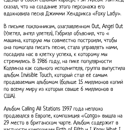
сделал в своей сольной карьере Рэй Уилсон. Уайтхед
сказал, что на создание этого персонажа его
вдохновила песня Джимми Хендрикса «Foxy Lady».
В письме поклонникам, озаглавленном Out, Angel Out
(Улетел, ангел улетел), Гэбриэл объяснил, что «
машина, которую мы совместно построили, чтобы
она помогала писать песни, стала управлять нами,
посадила нас в клетку успеха, к которому мы
стремились. В 1986 году, на пике популярности
Коллинза как сольного исполнителя, группа выпустила
альбом Invisible Touch, который стал её самым
продаваемым альбомом (больше 15 миллионов копий
по всему миру из которых свыше 6 миллионов в
США).
Альбом Calling All Stations 1997 года неплохо
продавался в Европе, композиция «Congo» вышла на
29 место в британском чарте. Альбом содержит в