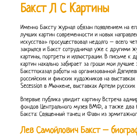
Бакст Л С Картины
Именно Баксту журнал обязан появлением на ег
лучших картин современности и новых направле
искусства» просуществовал недолго – всего чет
закрылся и Бакст сотрудничал уже с другими ж
картины, портреты и иллюстрации. В письме к д
картин нахально забирает за гроши мои лучшие 
Бакстпоказал работы на организованной Дягиле
российских и финских художников на выставках 
Secession в Мюнхене, выставках Артели русских 
Впервые публика увидит картину Встреча адмир
фондов Центрального музея ВМФ, а также два 
Бакста: Священный танец и Фавн из эрмитажног
Лев Самойлович Бакст – биогра