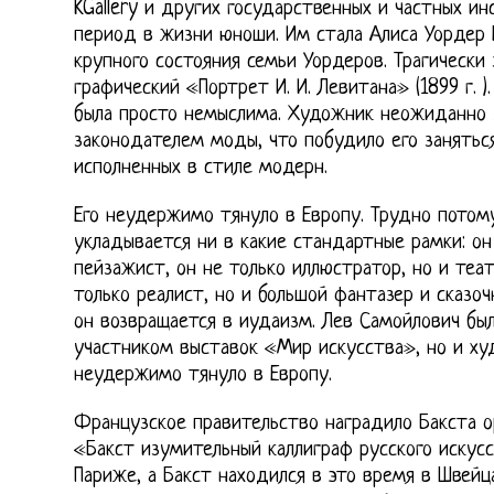
KGallery и других государственных и частных и
период в жизни юноши. Им стала Алиса Уордер
крупного состояния семьи Уордеров. Трагически
графический «Портрет И. И. Левитана» (1899 г. )
была просто немыслима. Художник неожиданно д
законодателем моды, что побудило его занятьс
исполненных в стиле модерн.
Его неудержимо тянуло в Европу. Трудно потому
укладывается ни в какие стандартные рамки: он
пейзажист, он не только иллюстратор, но и теа
только реалист, но и большой фантазер и сказоч
он возвращается в иудаизм. Лев Самойлович бы
участником выставок «Мир искусства», но и ху
неудержимо тянуло в Европу.
Французское правительство наградило Бакста о
«Бакст изумительный каллиграф русского искусс
Париже, а Бакст находился в это время в Швейц