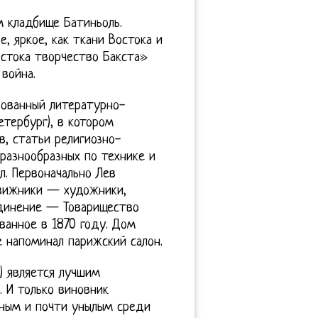
м кладбище Батиньоль.
, яркое, как ткани Востока и
стока творчество Бакста»
война.
ованный литературно-
тербург), в котором
, статьи религиозно-
 разнообразных по технике и
. Первоначально Лев
вижники — художники,
динение — Товарищество
анное в 1870 году. Дом
 напоминал парижский салон.
 ) является лучшим
. И только виновник
ным и почти унылым среди