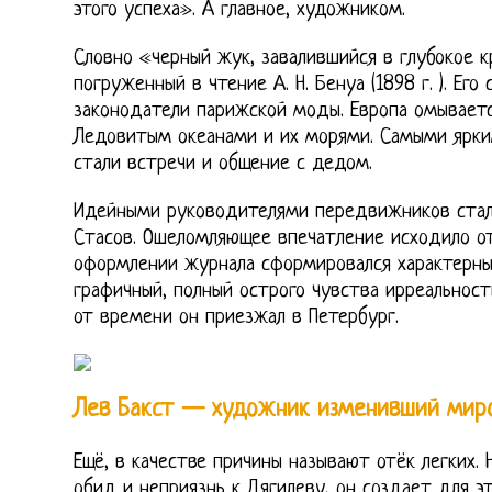
этого успеха». А главное, художником.
Словно «черный жук, завалившийся в глубокое 
погруженный в чтение А. Н. Бенуа (1898 г. ). Его
законодатели парижской моды. Европа омывает
Ледовитым океанами и их морями. Самыми ярки
стали встречи и общение с дедом.
Идейными руководителями передвижников стали 
Стасов. Ошеломляющее впечатление исходило от
оформлении журнала сформировался характерный
графичный, полный острого чувства ирреальнос
от времени он приезжал в Петербург.
Лев Бакст — художник изменивший мир
Ещё, в качестве причины называют отёк легких. 
обид и неприязнь к Дягилеву, он создает для э