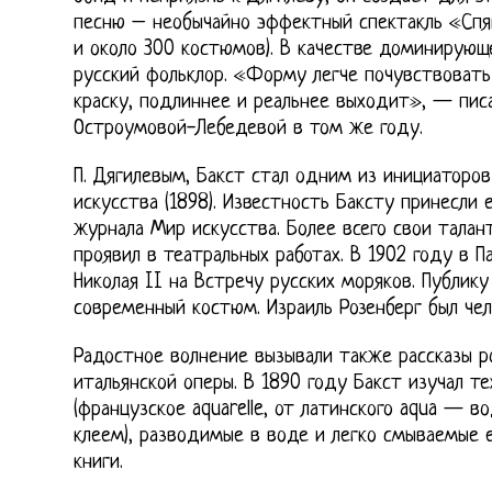
песню – необычайно эффектный спектакль «Спя
и около 300 костюмов). В качестве доминирующ
русский фольклор. «Форму легче почувствовать
краску, подлиннее и реальнее выходит», — писа
Остроумовой-Лебедевой в том же году.
П. Дягилевым, Бакст стал одним из инициаторо
искусства (1898). Известность Баксту принесли 
журнала Мир искусства. Более всего свои талан
проявил в театральных работах. В 1902 году в П
Николая II на Встречу русских моряков. Публик
современный костюм. Израиль Розенберг был че
Радостное волнение вызывали также рассказы р
итальянской оперы. В 1890 году Бакст изучал т
(французское aquarelle, от латинского aqua — в
клеем), разводимые в воде и легко смываемые 
книги.