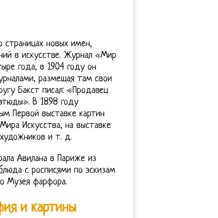
о страницах новых имен,
ний в искусстве. Журнал «Мир
ыре года, в 1904 году он
урналами, размещая там свои
ругу Бакст писал: «Продавец
этюды». В 1898 году
вым Первой выставке картин
Мира Искусства, на выставке
художников и т. д.
ала Авилана в Париже из
блюда с росписями по эскизам
о Музея фарфора.
фия и картины