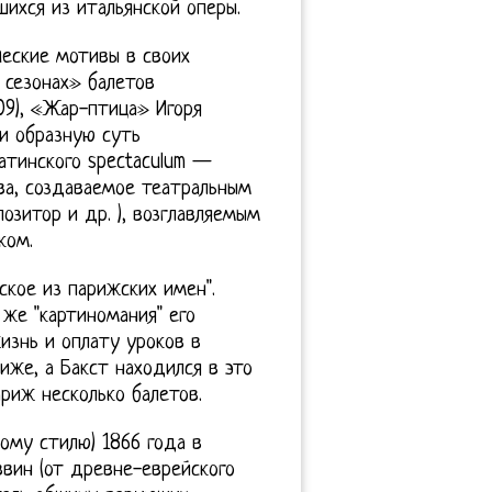
ихся из итальянской оперы.
ческие мотивы в своих
х сезонах» балетов
09), «Жар-птица» Игоря
ли образную суть
латинского spectaculum —
ва, создаваемое театральным
озитор и др. ), возглавляемым
ком.
ское из парижских имен".
 же "картиномания" его
изнь и оплату уроков в
иже, а Бакст находился в это
ариж несколько балетов.
рому стилю) 1866 года в
ввин (от древне-еврейского