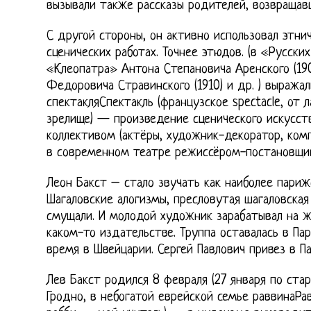
вызывали также рассказы родителей, возвращавш
С другой стороны, он активно использовал этни
сценических работах. Точнее этюдов. (в «Русски
«Клеопатра» Антона Степановича Аренского (19
Федоровича Стравинского (1910) и др. ) выража
спектакляСпектакль (французское spectacle, от 
зрелище) — произведение сценического искусст
коллективом (актёры, художник-декоратор, комп
в современном театре режиссёром-постановщи
Леон Бакст – стало звучать как наиболее париж
Шагаловские алогизмы, пресловутая шагаловская
смущали. И молодой художник зарабатывал на ж
каком-то издательстве. Труппа оставалась в Пар
время в Швейцарии. Сергей Павлович привез в П
Лев Бакст родился 8 февраля (27 января по ста
Гродно, в небогатой еврейской семье раввинаРа