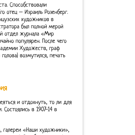
ста. Способствовали
го отец – Израиль Розенберг.
нцузских художников в
стратора был полной мерой
ый отдел журнала «Мир
ычайно популярен. После чего
кадемии Художеств, граф
 голова) возмутился, печать
фия
веяться и отдохнуть, то ли для
 Состоялись в 1907-14 в
», галереи «Наши художники»,