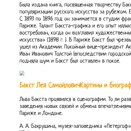
Была издана книга, посвященная творчеству Бак
популяризации русского искусства за рубежом. Е
С 1893 по 1896 год он занимается в студии фра
Париже. Талант Бакста-графика и его опыт иллю
востребован, когда он возглавил художественн
искусства» (1898 г. ). В Париже Бакст был чрезв
ушел из Академии. Покойный вице-президент А
Иван Иванович Толстой (впоследствии городской
подняла шум и Бакст был оставлен в покое.
Бакст Лев СамойловичКартины и биогра
Льва Бакста проявился в сценографии. То ли раз
заведения новых связей и обмена впечатлениями.
Париже и Лондоне.
А. А. Бахрушина, музея-заповедника «Петергоф