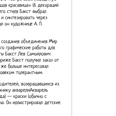
щая красавица» (6 декораций
его стиля Бакст выбрал
 и синтезировать через
л он художнице А. П.
в создания объединения Мир
его графические работы для
ты Бакст Лев Самойлович
ариже Бакст получил заказ от
у же больше интересовал
ловеком толерантным.
одителей, возвращавшихся из
ехнику акварелиАкварель
ода) — краски (обычно с
ею. Он иллюстрировал детские