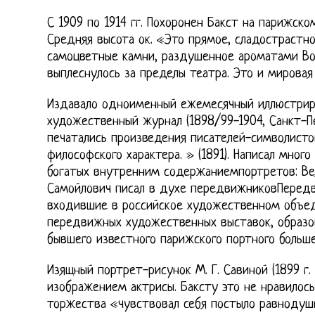
С 1909 по 1914 гг. Похоронен Бакст на парижско
Средняя высота ок. «Это прямое, сладострастное
самоцветные камни, раздушенное ароматами Во
выплеснулось за пределы театра. Это и мировая 
Издавало одноименный ежемесячный иллюстрир
художественный журнал (1898/99-1904, Санкт-Пе
печатались произведения писателей-символистов
философского характера. » (1891). Написал много
богатых внутренним содержаниемпортретов: Вел
Самойлович писал в духе передвижниковПеред
входившие в российское художественном объе
передвижных художественных выставок, образов
бывшего известного парижского портного больше
Изящный портрет-рисунок М. Г. Савиной (1899 г.
изображением актрисы. Баксту это не нравилось
торжества «чувствовал себя постыло равнодуш