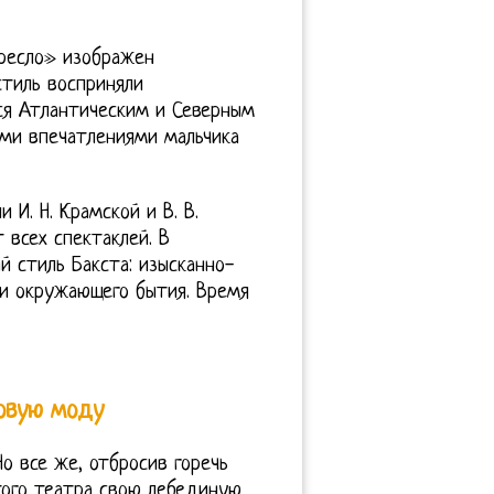
кресло» изображен
 стиль восприняли
ся Атлантическим и Северным
ми впечатлениями мальчика
И. Н. Крамской и В. В.
 всех спектаклей. В
 стиль Бакста: изысканно-
ти окружающего бытия. Время
овую моду
Но все же, отбросив горечь
того театра свою лебединую