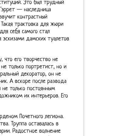
нституций. Это был трудный
 Гэррет — наследница
 звучит контрастный
. Такая трактовка для жюри
ля себя самого стал
я эскизами дамских туалетов
, что его творчество не
 не только портретист, но и
тральный декоратор, он не
ник. А вскоре после развода
л не только постоянным
дожником их интерьеров. Его
рденом Почетного легиона.
тва. Труппа оставалась в
арии. Радостное волнение