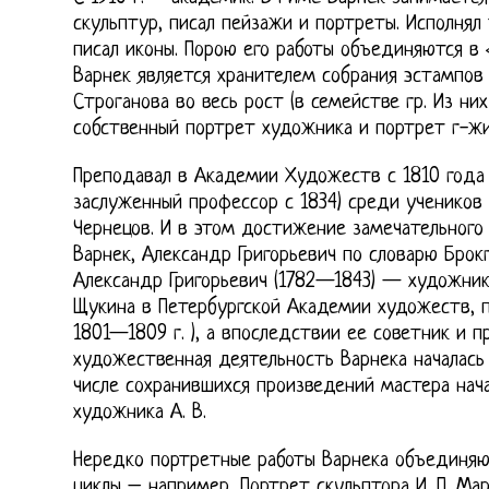
скульптур, писал пейзажи и портреты. Исполнял
писал иконы. Порою его работы объединяются в 
Варнек является хранителем собрания эстампов 
Строганова во весь рост (в семействе гр. Из ни
собственный портрет художника и портрет г-жи
Преподавал в Академии Художеств с 1810 года (
заслуженный профессор с 1834) среди учеников –
Чернецов. И в этом достижение замечательного 
Варнек, Александр Григорьевич по словарю Брокг
Александр Григорьевич (1782—1843) — художник,
Щукина в Петербургской Академии художеств, п
1801—1809 г. ), а впоследствии ее советник и п
художественная деятельность Варнека началась е
числе сохранившихся произведений мастера нач
художника А. В.
Нередко портретные работы Варнека объединяю
циклы – например, Портрет скульптора И. П. Мар