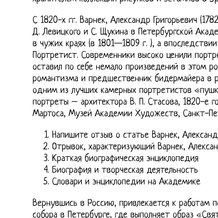
С 1820-х гг. Варнек, Александр Григорьевич (17
Д. Левицкого и С. Щукина в Петербургской Акад
в чужих краях (в 1801—1809 г. ), а впоследстви
Портретист. Современники высоко ценили портре
оставил по себе немало произведений в этом р
романтизма и предшественник бидермайера в р
одним из лучших камерных портретистов «пушк
портреты – архитектора В. П. Стасова, 1820-е го
Мартоса, Музей Академии Художеств, Санкт-Пе
Напишите отзыв о статье Варнек, Александ
Отрывок, характеризующий Варнек, Алексан
Краткая биографическая энциклопедия
Биография и творческая деятельность
Словари и энциклопедии на Академике
Вернувшись в Россию, привлекается к работам п
собора в Петербурге, где выполняет образ «Свя