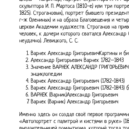
скульптора И. П. Мартоса (1810-е) или три портр
1825). Строгановых), портрет бывшего президент
г-ж Олениных) и на образа Благовещения и четы
церкви Академии художеств. Строганов на при
человек, к дочери которого сватался Александр 
неудачно). Левицкого, С. С.
Варнек Александр ГригорьевичКартины и б
Александр Григорьевич Варнек 1782–1843
Значение ВАРНЕК АЛЕКСАНДР ГРИГОРЬЕВИЧ 
энциклопедии
Варнек Александр Григорьевич (1782-1843)
Варнек Александр Григорьевич (1782-1843) 
ВАРНЕК (Варник)Александр Григорьевич
Варнек (Варник) Александр Григорьевич
Именно здесь он создал своё первое программн
«Автопортрет с палитрой и кистями в руке» (180
выразительницей романтизма, который тогда то