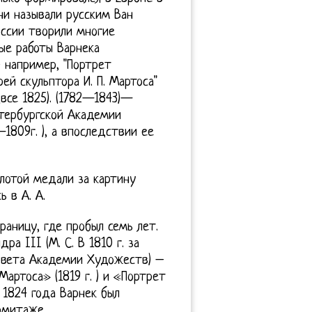
ни называли русским Ван
оссии творили многие
ые работы Варнека
 например, "Портрет
рей скульптора И. П. Мартоса"
(все 1825). (1782—1843)—
етербургской Академии
1809г. ), а впоследствии ее
лотой медали за картину
 в А. А.
раницу, где пробыл семь лет.
а III (М. С. В 1810 г. за
совета Академии Художеств) –
Мартоса» (1819 г. ) и «Портрет
С 1824 года Варнек был
рмитаже.