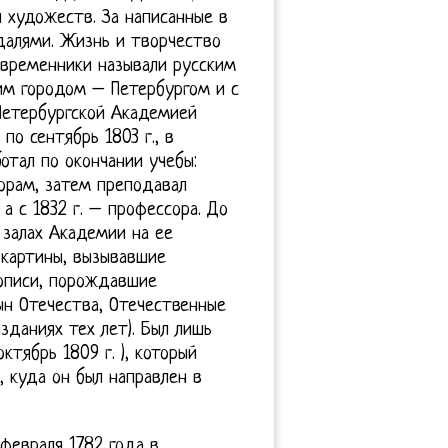
 художеств. За написанные в
далями. Жизнь и творчество
овременники называли русским
им городом – Петербургом и с
етербургской Академией
по сентябрь 1803 г., в
отал по окончании учебы:
орам, затем преподавал
 а с 1832 г. – профессора. До
 залах Академии на ее
 картины, вызывавшие
описи, порождавшие
ын Отечества, Отечественные
зданиях тех лет). Был лишь
ктябрь 1809 г. ), который
 куда он был направлен в
 февраля 1782 года в