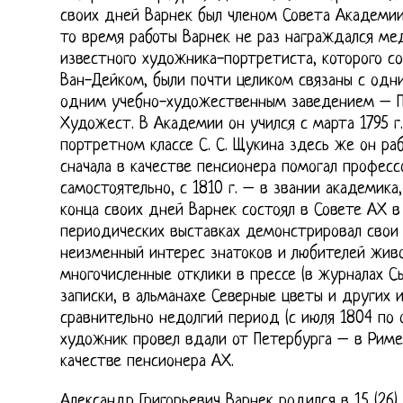
своих дней Варнек был членом Совета Академии
то время работы Варнек не раз награждался ме
известного художника-портретиста, которого с
Ван-Дейком, были почти целиком связаны с одн
одним учебно-художественным заведением – П
Художест. В Академии он учился с марта 1795 г. 
портретном классе С. С. Щукина здесь же он раб
сначала в качестве пенсионера помогал професс
самостоятельно, с 1810 г. – в звании академика,
конца своих дней Варнек состоял в Совете АХ в
периодических выставках демонстрировал свои
неизменный интерес знатоков и любителей жив
многочисленные отклики в прессе (в журналах С
записки, в альманахе Северные цветы и других и
сравнительно недолгий период (с июля 1804 по о
художник провел вдали от Петербурга – в Риме,
качестве пенсионера АХ.
Александр Григорьевич Варнек родился в 15 (26)