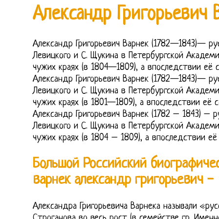
Александр Григорьевич 
Александр Григорьевич Варнек (1782—1843)— рус
Левицкого и С. Щукина в Петербургской Академ
чужих краях (в 1804—1809), а впоследствии её 
Александр Григорьевич Варнек (1782—1843)— рус
Левицкого и С. Щукина в Петербургской Академ
чужих краях (в 1801—1809), а впоследствии её 
Александр Григорьевич Варнек (1782 – 1843) – р
Левицкого и С. Щукина в Петербургской Академ
чужих краях (в 1804 – 1809), а впоследствии её
Большой Российский биографиче
варнек александр григорьевич -
Александра Григорьевича Варнека называли «рус
Строганова во весь рост (в семействе гр. Именн