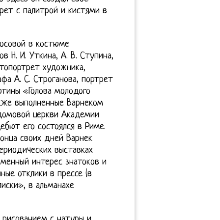
рет с палитрой и кистями в
лосовой в костюме
Н. И. Уткина, А. В. Ступина,
автопортрет художника,
фа А. С. Строганова, портрет
ртины «Голова молодого
акже выполненные Варнеком
 домовой церкви Академии
ебют его состоялся в Риме.
конца своих дней Варнек
периодических выставках
менный интерес знатоков и
ые отклики в прессе (в
иски», в альманахе
я рисованием с натуры и