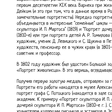
первом десятилетии XIX века. Варнека при жиз
Дейком (и это при том, что в данное время в Р
замечательные портретисты). Нередко портретн
объединяются в интересные "семейные" циклы –
скульптора И. П. Мартоса" (1819) и "Портрет доче
(1810-е) или три портрета детей А. Р. Томилова 
художник, ученик Д. Левицкого и С. Щукина в П
художеств, пенсионер ее в чужих краях (в 1801—
советник и профессор.
В 1802 году художник был удостоен Большой зо
«Портрет живописца». В это веришь, вглядываясь
Получив первую золотую медаль, отправлен за г
Портреты его работы находятся в музее Александр
портрет графа С. Потоцкого (находится в зале 
академик. К примеру «Портрет скульптора И. П. 
дочерей скульптора И. П. Мартоса» (1810-е г. ). 
хранителем коллекции рисунков и эстампов в Э