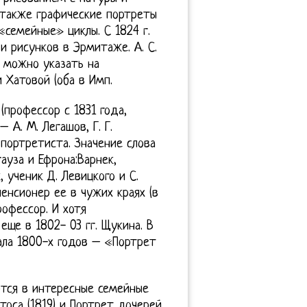
 также графические портреты
«семейные» циклы. С 1824 г.
и рисунков в Эрмитаже. А. С.
х можно указать на
 Хатовой (оба в Имп.
профессор с 1831 года,
 А. М. Легашов, Г. Г.
портретиста. Значение слова
ауза и Ефрона:Варнек,
 ученик Д. Левицкого и С.
енсионер ее в чужих краях (в
рофессор. И хотя
ще в 1802- 03 гг. Щукина. В
ала 1800-х годов – «Портрет
тся в интересные семейные
тоса (1819) и Портрет дочерей