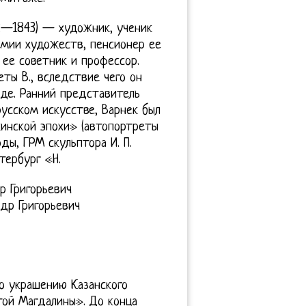
82—1843) — художник, ученик
емии художеств, пенсионер ее
и ее советник и профессор.
ты В., вследствие чего он
оде. Ранний представитель
усском искусстве, Варнек был
инской эпохи» (автопортреты
ды, ГРМ скульптора И. П.
тербург «Н.
р Григорьевич
др Григорьевич
о украшению Казанского
той Магдалины». До конца