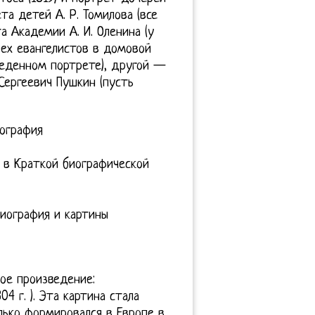
ета детей А. Р. Томилова (все
а Академии А. И. Оленина (у
рех евангелистов в домовой
веденном портрете), другой —
Сергеевич Пушкин (пусть
иография
в Краткой биографической
биография и картины
ое произведение:
4 г. ). Эта картина стала
лько формировался в Европе в