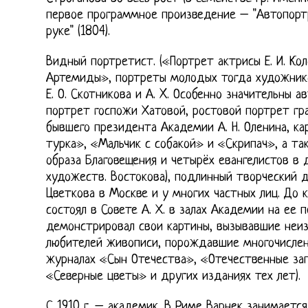
первое программное произведение – "Автопорт
руке" (1804).
Видный портретист. («Портрет актрисы Е. И. Ко
Артемиды», портреты молодых тогда художников 
Е. О. Скотникова и А. X. Особенно значительны 
портрет госпожи Хатовой, ростовой портрет гра
бывшего президента Академии А. Н. Оленина, ка
турка», «Мальчик с собакой» и «Скрипач», а т
образа Благовещения и четырёх евангелистов в
художеств. Востокова), подлинный творческий д
Цветкова в Москве и у многих частных лиц. До 
состоял в Совете А. Х. в залах Академии на ее 
демонстрировал свои картины, вызывавшие неиз
любителей живописи, порождавшие многочисленн
журналах «Сын Отечества», «Отечественные зап
«Северные цветы» и других изданиях тех лет).
С 1910 г. – академик. В Риме Варнек занимаетс