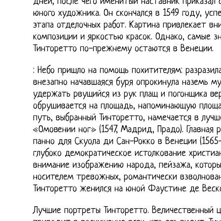
дней, после чего именитый наставник приказал
юного художника. Он скончался в 1549 году, ус
этапа отделочных работ. Картина привлекает в
композиции и яркостью красок. Однако, самые з
Тинторетто по-прежнему остаются в Венеции.
: Небо пришло на помощь похитителям: разразила
внезапно начавшаяся буря опрокинула наземь м
удержать рвущийся из рук плащ и погонщика в
обрушивается на площадь, напоминающую площа
путь, выбранный Тинторетто, намечается в лучш
«Омовении ног» (1547, Мадрид, Прадо). Главная 
панно для Скуола ди Сан-Рокко в Венеции (1565
глубоко демократическое истолкование христиа
внимание изображению народа, пейзажа, котор
носителем тревожных, романтически взволнованн
Тинторетто женился на юной Фаустине де Веск
Лучшие портреты Тинторетто. Величественный 