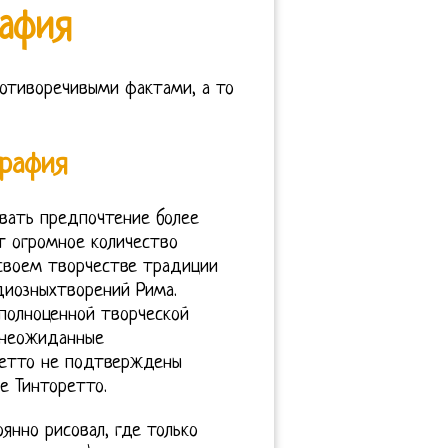
рафия
отиворечивыми фактами, а то
графия
авать предпочтение более
т огромное количество
 своем творчестве традиции
диозныхтворений Рима.
полноценной творческой
 неожиданные
ретто не подтверждены
е Тинторетто.
янно рисовал, где только