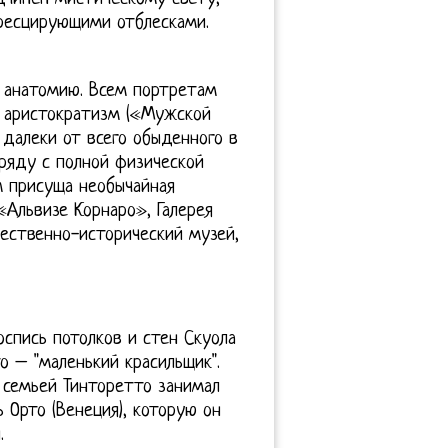
ресцирующими отблесками.
 анатомию. Всем портретам
, аристократизм («Мужской
 далеки от всего обыденного в
аряду с полной физической
м присуща необычайная
«Альвизе Корнаро», Галерея
ественно-исторический музей,
оспись потолков и стен Скуола
о – "маленький красильщик".
й семьей Тинторетто занимал
 Орто (Венеция), которую он
.