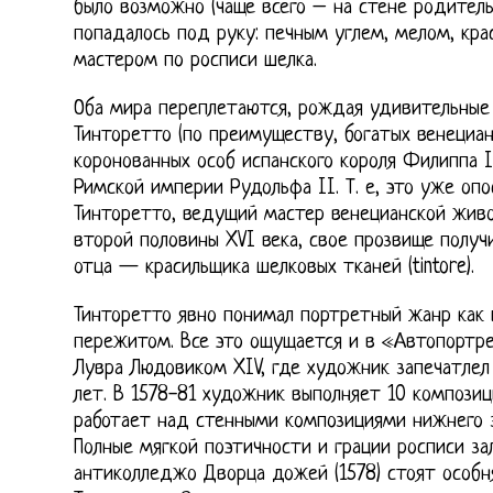
было возможно (чаще всего – на стене родитель
попадалось под руку: печным углем, мелом, кра
мастером по росписи шелка.
Оба мира переплетаются, рождая удивительные 
Тинторетто (по преимуществу, богатых венециа
коронованных особ испанского короля Филиппа 
Римской империи Рудольфа II. Т. е, это уже оп
Тинторетто, ведущий мастер венецианской жив
второй половины XVI века, свое прозвище получ
отца — красильщика шелковых тканей (tintore).
Тинторетто явно понимал портретный жанр как
пережитом. Все это ощущается и в «Автопортр
Лувра Людовиком XIV, где художник запечатлел
лет. В 1578-81 художник выполняет 10 композиц
работает над стенными композициями нижнего з
Полные мягкой поэтичности и грации росписи за
антиколледжо Дворца дожей (1578) стоят особ