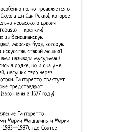
особенно полно проявляется в
 Скуола ди Сан Рокко), которое
тельно невысокого цоколя
(robusto – крепкий) –
ях за Венецианскую
лей, морская буря, которую
в искусстве стакой мощью1
нами называли мусульман)
тись в лодке, но и она уже
й, несущих тело через
отоки. Тинторетто трактует
орые представляют
закончены в 1577 году)
ражение Тинторетто
иями Марии Магдалины и Марии
 (1583—1587), где Святое