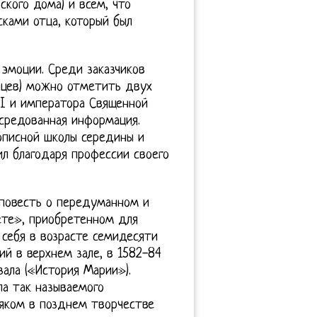
ского дома) и всем, что
сками отца, который был
эмоции. Среди заказчиков
нцев) можно отметить двух
II и императора Священной
осредованная информация.
описной школы середины и
ил благодаря профессии своего
 повесть о передуманном и
ете», приобретенном для
 себя в возрасте семидесяти
ий в верхнем зале, в 1582-84
ала («История Марии»).
ла так называемого
няком в позднем творчестве