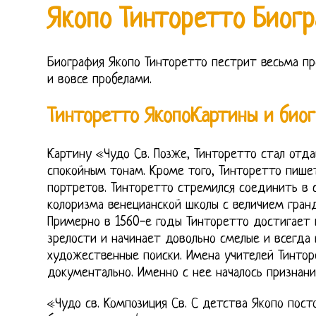
Якопо Тинторетто Биог
Биография Якопо Тинторетто пестрит весьма пр
и вовсе пробелами.
Тинторетто ЯкопоКартины и био
Картину «Чудо Св. Позже, Тинторетто стал отд
спокойным тонам. Кроме того, Тинторетто пише
портретов. Тинторетто стремился соединить в
колоризма венецианской школы с величием гран
Примерно в 1560-е годы Тинторетто достигает 
зрелости и начинает довольно смелые и всегда
художественные поиски. Имена учителей Тинто
документально. Именно с нее началось признани
«Чудо св. Композиция Св. С детства Якопо посто