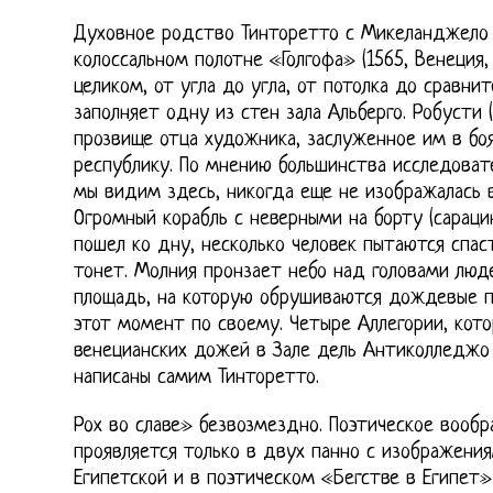
Духовное родство Тинторетто с Микеланджело 
колоссальном полотне «Голгофа» (1565, Венеция,
целиком, от угла до угла, от потолка до сравни
заполняет одну из стен зала Альберго. Робусти 
прозвище отца художника, заслуженное им в бо
республику. По мнению большинства исследовате
мы видим здесь, никогда еще не изображалась 
Огромный корабль с неверными на борту (сараци
пошел ко дну, несколько человек пытаются спас
тонет. Молния пронзает небо над головами люде
площадь, на которую обрушиваются дождевые п
этот момент по своему. Четыре Аллегории, кот
венецианских дожей в Зале дель Антиколледжо (
написаны самим Тинторетто.
Рох во славе» безвозмездно. Поэтическое вооб
проявляется только в двух панно с изображен
Египетской и в поэтическом «Бегстве в Египет»