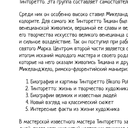
Тинторетто. Эта группа составляет самостояте
Среди них он особенно высоко ставил Микеланд
колорите. Для самого же Тинторетто Тициан бы
венецианской живописи, вершиной ее славы и ве
его творчества искусство великого венецианца 
и сильное воздействие. Так он поступил при ра
святого Марка. Центром второй части является с
итогом исканий молодого мастера и своего род
которые на него оказали живопись Тициана и др
Микеланджело, римско-флорентийский маньери
Биография и картины Тинторетто (Якопо Ро
Тинторетто: жизнь и творчество художник
Биографии великих и известных людей
Новый взгляд на классический сюжет
Интересные факты из жизни художника
В мастерской известного мастера Тинторетто з