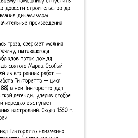
 своему помощнику отпустить
пев довести строительство до
нимание динамизмом
начительные произведения
сь гроза, сверкает молния
ужчину, пытающегося
ерблюдов поток дождя
дь святого Марка. Особый
ей из его ранних работ —
работа Тинторетто – цикл
-88) в ней Тинторетто дал
нской легенды, уделив особое
ый нередко выступает
ых настроений. Около 1550 г.
ови.
цикл Тинторетто неизменно