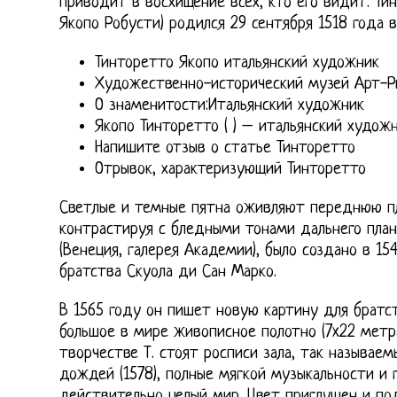
приводит в восхищение всех, кто его видит. Ти
Якопо Робусти) родился 29 сентября 1518 года в
Тинторетто Якопо итальянский художник
Художественно-исторический музей Арт-Р
О знаменитости:Итальянский художник
Якопо Тинторетто ( ) – итальянский худож
Напишите отзыв о статье Тинторетто
Отрывок, характеризующий Тинторетто
Светлые и темные пятна оживляют переднюю пл
контрастируя с бледными тонами дальнего плана
(Венеция, галерея Академии), было создано в 15
братства Скуола ди Сан Марко.
В 1565 году он пишет новую картину для братст
большое в мире живописное полотно (7x22 метр
творчестве Т. стоят росписи зала, так называе
дождей (1578), полные мягкой музыкальности и г
действительно целый мир. Цвет приглушен и по