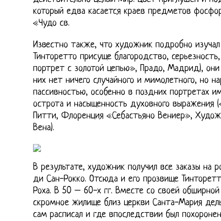
который едва касается краев предметов фосфо
«Чудо св.
Известно также, что художник подробно изучал
Тинторетто присуще благородство, серьезность
портрет с золотой цепью», Прадо, Мадрид), они
них нет ничего случайного и мимолетного, но н
пассивностью, особенно в поздних портретах и
острота и насыщенность духовного выражения (
Питти, Флоренция «Себастьяно Вениер», Худож
Вена).
В результате, художник получил все заказы на р
ди Сан-Рокко. Отсюда и его прозвище Тинторетт
Роха. В 50 – 60-х гг. Вместе со своей обширно
скромное жилище близ церкви Санта-Мария дель
сам расписал и где впоследствии был похоронен