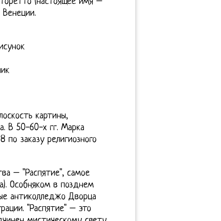
нторетто (настоящее имя –
 Венеции.
исунок
ник
оскость картины,
. В 50-60-х гг. Марка
48 по заказу религиозного
ва – "Распятие", самое
а). Особняком в позднем
мые антиколледжо Дворца
рации. "Распятие" – это
дчинен мистическому свету,