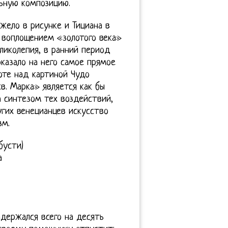
льную композицию.
жело в рисунке и Тициана в
л воплощением «золотого века»
ликолепия, в ранний период
оказало на него самое прямое
боте над картиной Чудо
в. Марка» является как бы
а синтезом тех воздействий,
угих венецианцев искусство
зм.
бусти)
а
адержался всего на десять