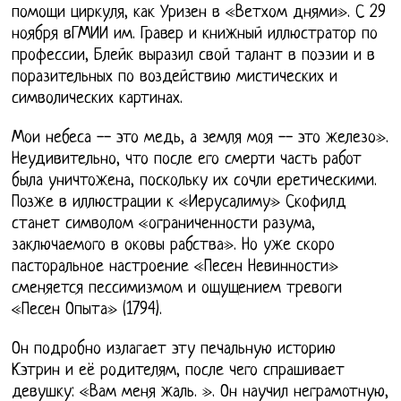
помощи циркуля, как Уризен в «Ветхом днями». С 29
ноября вГМИИ им. Гравер и книжный иллюстратор по
профессии, Блейк выразил свой талант в поэзии и в
поразительных по воздействию мистических и
символических картинах.
Мои небеса -- это медь, а земля моя -- это железо».
Неудивительно, что после его смерти часть работ
была уничтожена, поскольку их сочли еретическими.
Позже в иллюстрации к «Иерусалиму» Скофилд
станет символом «ограниченности разума,
заключаемого в оковы рабства». Но уже скоро
пасторальное настроение «Песен Невинности»
сменяется пессимизмом и ощущением тревоги
«Песен Опыта» (1794).
Он подробно излагает эту печальную историю
Кэтрин и её родителям, после чего спрашивает
девушку: «Вам меня жаль. ». Он научил неграмотную,