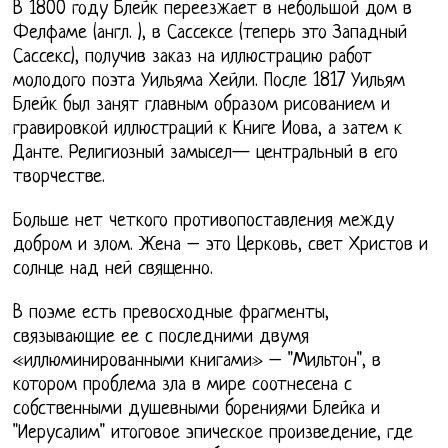
В 1800 году Блейк переезжает в небольшой дом в
Фелфаме (англ. ), в Сассексе (теперь это Западный
Сассекс), получив заказ на иллюстрацию работ
молодого поэта Уильяма Хейли. После 1817 Уильям
Блейк был занят главным образом рисованием и
гравировкой иллюстраций к Книге Иова, а затем к
Данте. Религиозный замысел— центральный в его
творчестве.
Больше нет четкого противопоставления между
добром и злом. Жена – это Церковь, свет Христов и
солнце над ней священно.
В поэме есть превосходные фрагменты,
связывающие ее с последними двумя
«иллюминированными книгами» – "Мильтон", в
котором проблема зла в мире соотнесена с
собственными душевными борениями Блейка и
"Иерусалим" итоговое эпическое произведение, где