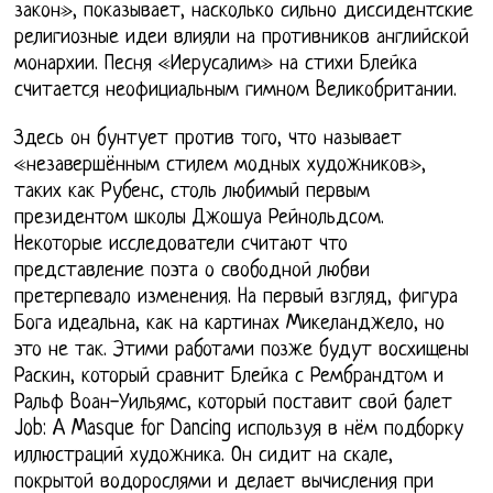
закон», показывает, насколько сильно диссидентские
религиозные идеи влияли на противников английской
монархии. Песня «Иерусалим» на стихи Блейка
считается неофициальным гимном Великобритании.
Здесь он бунтует против того, что называет
«незавершённым стилем модных художников»,
таких как Рубенс, столь любимый первым
президентом школы Джошуа Рейнольдсом.
Некоторые исследователи считают что
представление поэта о свободной любви
претерпевало изменения. На первый взгляд, фигура
Бога идеальна, как на картинах Микеланджело, но
это не так. Этими работами позже будут восхищены
Раскин, который сравнит Блейка с Рембрандтом и
Ральф Воан-Уильямс, который поставит свой балет
Job: A Masque for Dancing используя в нём подборку
иллюстраций художника. Он сидит на скале,
покрытой водорослями и делает вычисления при