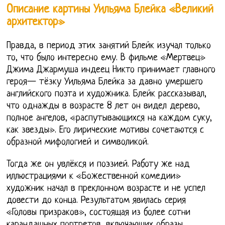
Описание картины Уильяма Блейка «Великий
архитектор»
Правда, в период этих занятий Блейк изучал только
то, что было интересно ему. В фильме «Мертвец»
Джима Джармуша индеец Никто принимает главного
героя— тёзку Уильяма Блейка за давно умершего
английского поэта и художника. Блейк рассказывал,
что однажды в возрасте 8 лет он видел дерево,
полное ангелов, «распутывающихся на каждом суку,
как звезды». Его лирические мотивы сочетаются с
образной мифологией и символикой.
Тогда же он увлёкся и поэзией. Работу же над
иллюстрациями к «Божественной комедии»
художник начал в преклонном возрасте и не успел
довести до конца. Результатом явилась серия
«Головы призраков», состоящая из более сотни
карандашных портретов, включающих образы