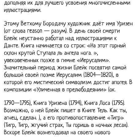
дополняя их для лучшего усвоения многочисленными
иллюстрациями.
Этому Ветхому Бородачу художник даёт имя Уризен
(от слова reason — разум). В день своей смерти
Блейк неустанно работал над иллюстрациями к
Данте. Книга начинается со строк: «На этот горный
склон крутой Ступала ль ангела нога. »,
увековеченных позже в гимне «Иерусалим».
Значительный период жизни Блейк посвятил самой
большой своей поэме Иерусалим (1804—1820), в
которой его мистический символизм достиг апогея. В
композиции «Уличенная в прелюбодеянии» (ок.
1790—1795), Книга Уризена (1794), Книга Лоса (1795).
Возможно, о ней Блейк пишет в Книге Тель. Как ты,
агнец, сделан. ), а его противопоставление «Тигр»
(Тигр, Тигр, жгучий страх, Ты горишь в ночных лесах).
Вскоре Блейк вознегодовал на своего нового