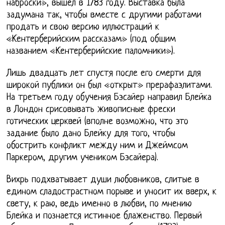
наброски», вышел в 1783 году. Выставка была
задумана так, чтобы вместе с другими работами
продать и свою версию иллюстраций к
«Кентерберийским рассказам» (под общим
названием «Кентерберийские паломники»).
Лишь двадцать лет спустя после его смерти для
широкой публики он был «открыт» прерафаэлитами.
На третьем году обучения Бэсайер направил Блейка
в Лондон срисовывать живописные фрески
готических церквей (вполне возможно, что это
задание было дано Блейку для того, чтобы
обострить конфликт между ним и Джеймсом
Паркером, другим учеником Бэсайера).
Вихрь подхватывает души любовников, слитые в
едином сладострастном порыве и уносит их вверх, к
свету, к раю, ведь именно в любви, по мнению
Блейка и познается истинное блаженство. Первый