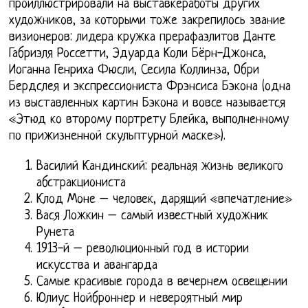
проиллюстрировали на выставкеработы других
художников, за которыми тоже закрепилось звание
визионеров: лидера кружка прерафаэлитов Данте
Габриэля Россетти, Эдуарда Коли Бёрн-Джонса,
Иоганна Генриха Фюсли, Сесила Коллинза, Обри
Бердслея и экспрессиониста Фрэнсиса Бэкона (одна
из выставленных картин Бэкона и вовсе называется
«Этюд ко второму портрету Блейка, выполненному
по прижизненной скульптурной маске»).
Василий Кандинский: реальная жизнь великого
абстракциониста
Клод Моне – человек, дарящий «впечатление»
Вася Ложкин – самый известный художник
Рунета
1913-й – революционный год в истории
искусства и авангарда
Самые красивые города в вечернем освещении
Юлиус Нойброннер и невероятный мир