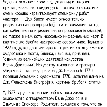
Человек осознает свои заблуждения и наконец
преодолевает их, соединяясь с Богом. Эта картина
очень хорошо характеризует специфику работ
мастера — Дух Блохи имеет относительно
реалистичныепропорции (обратите внимание на то,
как качественно и реалистично прорисованы мышцы),
но также в нём есть несколько инфернальных черт. В
картине же Блейка настроение совсем иное. Только в
1927 году, когда отмечалось столетие со дня смерти
художника и поэта, Блейка, наконец, признали,
"одним из величайших деятелей искусства
Великобритании". Искусству живописи и гравюры
учился в Лондоне у гравёра Дж. Безайра (с 1771),
посещал Академию художеств (1778) испытал влияние
Дж. Флаксмена. Биография, картины Врубеля, статьи.
Y., 1957 в рус. Его ранние работы показывают
знакомство с творчеством Бена Джонсона и
Эдмунда Спенсера. Родители, сожалея о том, что он