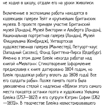
не ходил в школу, отдали его на уроки живописи.
Включенные в экспозицию работы находятся в
коллекциях галереи Тейт и крупнейших британских
музеев. В проекте приняли участие Британский
музей (Лондон), Музей Виктории и Альберта (Лондон),
Национальная портретная галерея (Лондон), Музей
Фицуильяма (Кембридж), Уитвортская
художественная галерея (Манчестер), Петуорт-хаус
(Западный Сассекс), Фонд Бриттена-Пирса (Олдебург).
Именно в этом доме Блейк некогда работал над
книгой «Мильтон»: Стихотворение (оформление
предисловия к книге датировано 1804 годом, но
Блейк продолжал работу вплоть до 1808 года). Все
его солдаты рабы». Позже память поэта была
увековечена стелой с надписью «Вблизи этого самого
места покоятся останки поэта и художника Уильяма
Блейка (1757—1827) и его супруги Кэтрин Софии (1762
—1831)». В творчестве Блейка иллюстрировавшего