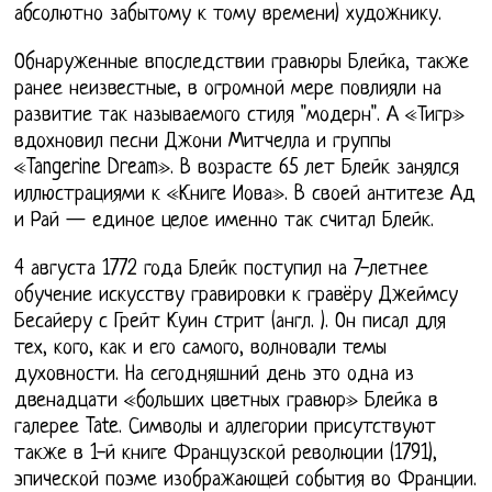
абсолютно забытому к тому времени) художнику.
Обнаруженные впоследствии гравюры Блейка, также
ранее неизвестные, в огромной мере повлияли на
развитие так называемого стиля "модерн". А «Тигр»
вдохновил песни Джони Митчелла и группы
«Tangerine Dream». В возрасте 65 лет Блейк занялся
иллюстрациями к «Книге Иова». В своей антитезе Ад
и Рай — единое целое именно так считал Блейк.
4 августа 1772 года Блейк поступил на 7-летнее
обучение искусству гравировки к гравёру Джеймсу
Бесайеру с Грейт Куин cтрит (англ. ). Он писал для
тех, кого, как и его самого, волновали темы
духовности. На сегодняшний день это одна из
двенадцати «больших цветных гравюр» Блейка в
галерее Tate. Символы и аллегории присутствуют
также в 1-й книге Французской революции (1791),
эпической поэме изображающей события во Франции.