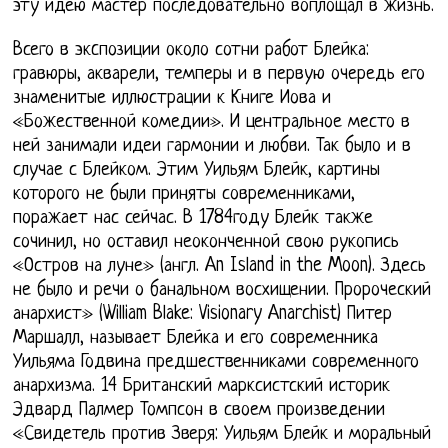
эту идею мастер последовательно воплощал в жизнь.
Всего в экcпозиции около сотни работ Блейка:
гравюры, акварели, темперы и в первую очередь его
знаменитые иллюстрации к Книге Иова и
«Божественной комедии». И центральное место в
ней занимали идеи гармонии и любви. Так было и в
случае с Блейком. Этим Уильям Блейк, картины
которого не были приняты современниками,
поражает нас сейчас. В 1784году Блейк также
сочинил, но оставил неоконченной свою рукопись
«Остров на луне» (англ. An Island in the Moon). Здесь
не было и речи о банальном восхищении. Пророческий
анархист» (William Blake: Visionary Anarchist) Питер
Маршалл, называет Блейка и его современника
Уильяма Годвина предшественниками современного
анархизма. 14 Британский марксистский историк
Эдвард Палмер Томпсон в своем произведении
«Свидетель против Зверя: Уильям Блейк и моральный