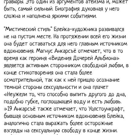
гравюры. Это один из аргументов атеизма и, может
быть, самый сильный. Биография духовная у него
сложна и наполнена яркими событиями.
"Мистический стиль" Блейка-художника развивался
не на пустом месте. На протяжении всей его жизни
она будет оставаться для него главным источником
вдохновения. Магнус Анкарсъё отмечает, что в то
время как героиня «Видения Дочерей Альбиона»
является активным сторонником свободной любви, в
конце стихотворения она стала более
осмотрительной, так как к ней пришло осознание
темной стороны сексуальности и она плачет
«Неужели то, что способно выпить другого до дна,
подобно губке, поглощающей воду и есть любовь.
»19 Анкарсъё также отмечает, что Уолстоункрафт,
бывшая основным источником вдохновения Блейка,
аналогично стала выражать более осторожные
взгляды на сексуальную свободу в конце жизни.