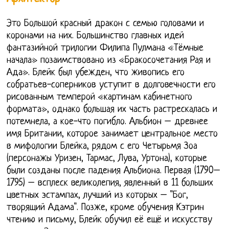
Это Большой красный дракон с семью головами и
коронами на них. Большинство главных идей
фантазийной трилогии Филипа Пулмана «Тёмные
начала» позаимствовано из «Бракосочетания Рая и
Ада». Блейк был убежден, что живопись его
собратьев-соперников уступит в долговечности его
рисованным темперой «картинам кабинетного
формата», однако большая их часть растрескалась и
потемнела, а кое-что погибло. Альбион – древнее
имя Британии, которое занимает центральное место
в мифологии Блейка, рядом с его Четырьмя Зоа
(персонажы Уризен, Тармас, Лува, Уртона), которые
были созданы после падения Альбиона. Первая (1790–
1795) – всплеск великолепия, явленный в 11 больших
цветных эстампах, лучший из которых – "Бог,
творящий Адама". Позже, кроме обучения Кэтрин
чтению и письму, Блейк обучил её ещё и искусству