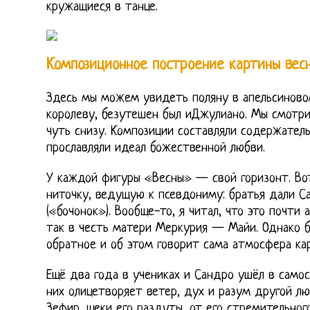
кружащиеся в танце.
Композиционное построение картины вес
Здесь мы можем увидеть поляну в апельсиновом
королеву, безутешен был иДжулиано. Мы смотрим
чуть снизу. Композиции составляли содержател
прославляли идеал божественной любви.
У каждой фигуры «Весны» — свой горизонт. Во
ниточку, ведущую к псевдониму: братья дали Са
(«бочонок»). Вообще-то, я читал, что это почти 
так в честь матери Меркурия — Майи. Однако б
обратное и об этом говорит сама атмосфера ка
Ещё два года в учениках и Сандро ушёл в самос
них олицетворяет ветер, дух и разум другой лю
Зефир, щеки его раздуты, от его стремительног