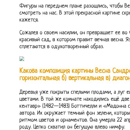
Фигуры на переднем плане разошлись, чтобы Ве
смотреть на нас. В этой прекрасной картине скр
кажется.
Сожалея о своем насилии, он превращает ее во
красивый сад, в котором правит вечная весна. Я
сплетаются в одухотворенный образ.
Какова композиция картины Весна Сандро
горизонтальная б) вертикальная в) диаго
Деревья уже покрыты спелыми плодами, а луг е
цветами. В той же комнате находились ещё две
кентавр» (1482—1483) Боттичелли и «Мадонна 
автора. Их окружает темный фон зелени, кото
ритмом цветов и орнаментов. Она умерла 22 апр
роду. Цепко схватил он бегущую влево нимфу.