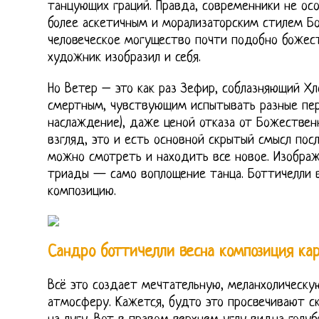
танцующих граций. Правда, современники не ос
более аскетичным и морализаторским стилем Бот
человеческое могущество почти подобно божест
художник изобразил и себя.
Но Ветер – это как раз Зефир, соблазняющий Х
смертным, чувствующим испытывать разные пер
наслаждение), даже ценой отказа от Божествен
взгляд, это и есть основной скрытый смысл пос
можно смотреть и находить все новое. Изобра
триады — само воплощение танца. Боттичелли 
композицию.
Сандро боттичелли весна композиция ка
Всё это создает мечтательную, меланхолическ
атмосферу. Кажется, будто это просвечивают ск