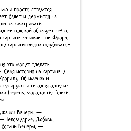
нию и просто струится
ает балет и держится на
сли рассматривать
ад ее головой образует нечто
а картине занимает не Флора,
глу картины видна голубовато-
еня это могут сделать
. Своя история на картине у
Хлориду. Об именах и
искутируют и сегодня одну из
» (зелень, молодость). Здесь,
и.
лужанки Венеры, —
— Целомудрие, Любовь,
а богини Венеры, —