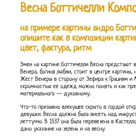
Весна Боттичелли Комп
на примере картины андро Ботти
опишите как в композиции карти
цвет, фактура, ритм
Змеи на картине Боттичелли Весна предстают в
Венера, богиня любви, стоит в центре картины, 
Жест Венеры в сторону от Зефира к Грациям и 
скромностью ее одежд можно понять и как пре
материального — духовному.
Что-то призывно влекущее скрыто в гордой отк
девушки. Весна должна была висеть над инкру
леттуччо. В 1537 она была перевезена в Кастелл
дано указание на зелень и на весну.