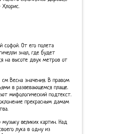
 Хлорис.
й софой. От его полета
тичелли знал, где будет
ься на высоте двух метров от
 см Весна значения. В правом
ьями в развевающемся плаще.
еют мифологический подтекст.
Поклонение прекрасным дамам
тва.
 музыку великих картин. Над
своего лука в одну из