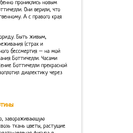
обенно прониклись новым
тичелли. Они верили, что
венному. А с правого края
лориду. Быть живым,
еживания (страх и
ного бессмертия – на мой
лания Боттичелли. Часами
жение Боттичелли прекрасной
воплотил диалектику через
ртины
ую, завораживающую
возь ткань цветы, растущие