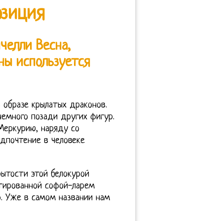
озиция
челли Весна,
ны используется
 образе крылатых драконов.
немного позади других фигур.
Меркурию, наряду со
дпочтение в человеке
рытости этой белокурой
стированной софой-ларем
о. Уже в самом названии нам