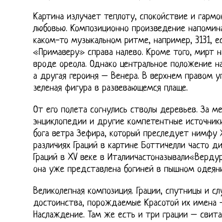
Картина излучает теплоту, спокойствие и гармо
любовью. Композиционно произведение напомин
каком-то музыкальном ритме, например, 3131, е
«Примаверу» справа налево. Кроме того, мирт н
вроде ореола. Однако центральное положение н
а другая героиня – Венера. В верхнем правом у
зеленая фигура в развевающемся плаще.
От его полета согнулись стволы деревьев. За м
энциклопедии и другие компетентные источники
бога ветра Зефира, который преследует нимфу 
различиях Граций в картине Боттичелли часто д
Граций в XV веке в Италиичастоназывали«Вердура
она уже представлена богиней в пышном одеяни
Великолепная композиция. Грации, спутницы и с
достоинства, порождаемые Красотой их имена 
Наслаждение. Там же есть и три грации – свит