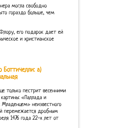
нера могла свободно
ыто гораздо больше, чем
 Флору, его подарок дает ей
зыческое и христианское
 Боттичелли: а)
нальная
ще только пестрит весенними
 картины: «Паллада и
с Младенцем» неизвестного
рый перемежается дробным
еля 1476 года 22-х лет от