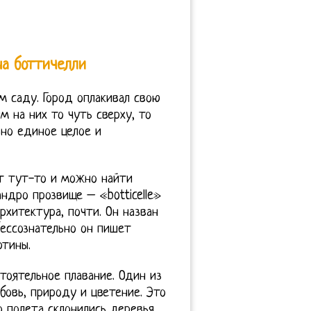
на боттичелли
 саду. Город оплакивал свою
 на них то чуть сверху, то
ьно единое целое и
т тут-то и можно найти
ндро прозвище – «botticelle»
архитектура, почти. Он назван
ессознательно он пишет
ртины.
тоятельное плавание. Один из
бовь, природу и цветение. Это
о полета склонились деревья.