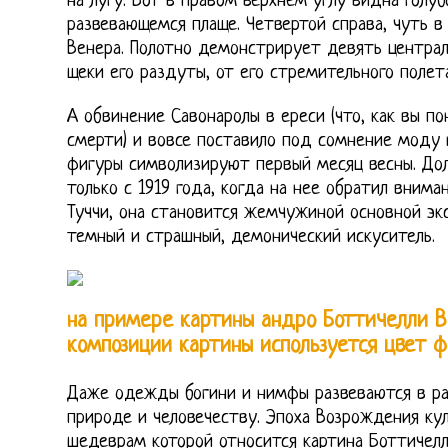
на лугу. Вот в правом верхнем углу видна голуб
развевающемся плаще. Четвертой справа, чуть в
Венера. Полотно демонстрирует девять централ
щеки его раздуты, от его стремительного полет
А обвинение Савонаролы в ереси (что, как вы по
смерти) и вовсе поставило под сомнение моду 
фигуры символизируют первый месяц весны. Дол
только с 1919 года, когда на нее обратил вним
Туччи, она становится жемчужиной основной экс
темный и страшный, демонический искуситель.
на примере картины андро Боттичелли В
композиции картины используется цвет 
Даже одежды богини и нимфы развеваются в ра
природе и человечеству. Эпоха Возрождения ку
шедеврам которой относится картина Боттичелл