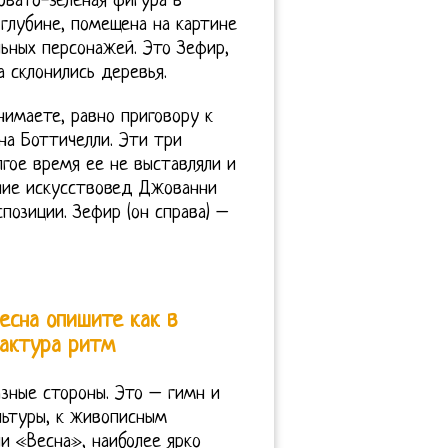
овато-зеленая фигура в
 глубине, помещена на картине
ьных персонажей. Это Зефир,
а склонились деревья.
нимаете, равно приговору к
на Боттичелли. Эти три
гое время ее не выставляли и
ание искусствовед Джованни
позиции. Зефир (он справа) –
есна опишите как в
фактура ритм
зные стороны. Это – гимн и
льтуры, к живописным
и «Весна», наиболее ярко