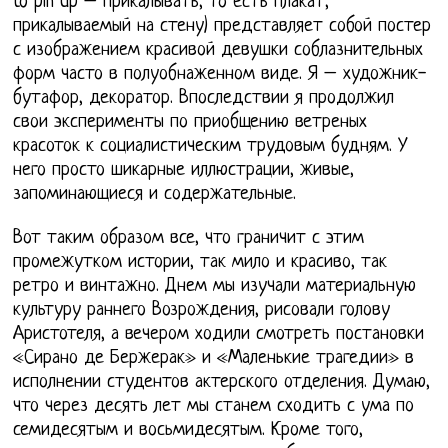
to pin up – прикалывать, то есть плакат,
прикалываемый на стену) представляет собой постер
с изображением красивой девушки соблазнительных
форм часто в полуобнаженном виде. Я – художник-
бутафор, декоратор. Впоследствии я продолжил
свои эксперименты по приобщению ветреных
красоток к социалистическим трудовым будням. У
него просто шикарные иллюстрации, живые,
запоминающиеся и содержательные.
Вот таким образом все, что граничит с этим
промежутком истории, так мило и красиво, так
ретро и винтажно. Днем мы изучали материальную
культуру раннего Возрождения, рисовали голову
Аристотеля, а вечером ходили смотреть постановки
«Сирано де Бержерак» и «Маленькие трагедии» в
исполнении студентов актерского отделения. Думаю,
что через десять лет мы станем сходить с ума по
семидесятым и восьмидесятым. Кроме того,