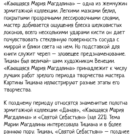
«Кающаяся Мария Магдалина» – одна из жемчужин
эрмитажной коллекции. Легкими мазками белил,
покрытыми прозрачными лессировочными слоями,
мастер добивается ощущения блеска шелковистых
локонов, всего несколькими ударами кисти он дает
почувствовать стеклянную поверхность сосуда с
миррой и блики света на нем. Но подставкой для
книги служит череп – зловещее предзнаменование.
Тициан был величай- шим художником Венеции.
«Кающаяся Мария Магдалина» принадлежит к числу
лучших работ зрелого периода творчества мастера.
Картины Тициана иллюстрируют разные этапы его
творчества.
К позднему периоду относятся знаменитые полотна
эрмитажной коллекции «Даная», «Кающаяся Мария
Магдалина» и «Святой Себастьян» (зал 221). Тема
Марии Магдалины интересовала Тициана и в более
раннюю пору. Тициан, «Святой Себастьян» – позднее