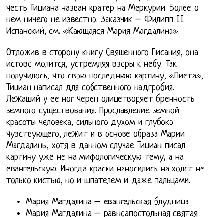
честь Тициана назван кратер на Меркурии. Более о
нем ничего не известно. Заказчик – Филипп II
Испанский, см. «Кающаяся Мария Магдалина».
Отложив в сторону книгу Священного Писания, она
истово молится, устремляя взоры к небу. Так
получилось, что свою последнюю картину, «Пиета»,
Тициан написал для собственного надгробия.
Лежащий у ее ног череп олицетворяет бренность
земного существования. Прославление земной
красоты человека, сильного духом и глубоко
чувствующего, лежит и в основе образа Марии
Магдалины, хотя в данном случае Тициан писал
картину уже не на мифологическую тему, а на
евангельскую. Иногда краски наносились на холст не
только кистью, но и шпателем и даже пальцами.
Мария Магдалина – евангельская блудница
Мария Магдалина – равноапостольная святая