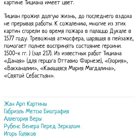
картине Тициана имеет цвет.
Тициан прожил долгую жизнь, до последнего вздоха
не прерывая работы. К сожалению, многие из этих
картин сгорели во время пожара в палаццо Дукале в
1577 году. Тревожная атмосфера, царящая в пейзаже,
помогает полнее воспринять состояние героини.
1500-х гг. ) (зал 217). Из известных работ Тициана
«Даная» (для герцога Оттавио Фарнезе), «Глория»,
«Вакханалии», «Кающаяся Мария Магдалина»,
«Святой Себастьян».
Жан Арп Картины
Габриэль Метсю Биография
Аллегория Веры
Рубенс Венера Перед Зеркалом
Игорь Голяков