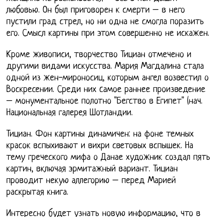
любовью. Он был приговорен к смерти – в него
пустили град стрел, но ни одна не смогла поразить
его. Смысл картины при этом совершенно не искажен.
Кроме живописи, творчество Тициан отмечено и
другими видами искусства. Мария Магдалина стала
одной из жен-мироносиц, которым ангел возвестил о
Воскресении. Среди них cамое раннее произведение
– монументальное полотно "Бегство в Египет" (нач.
Национальная галерея Шотландии.
Тициан. Фон картины динамичен: на фоне темных
красок вспыхивают и вихри световых вспышек. На
тему греческого мифа о Данае художник создал пять
картин, включая эрмитажный вариант. Тициан
проводит некую аллегорию – перед Марией
раскрытая книга.
Интересно будет узнать новую информацию, что в