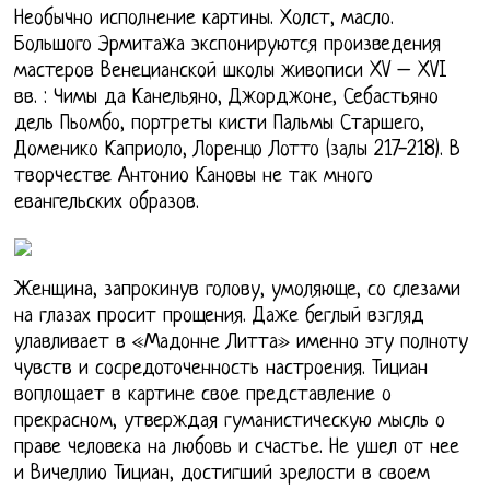
Необычно исполнение картины. Холст, масло.
Большого Эрмитажа экспонируются произведения
мастеров Венецианской школы живописи XV – XVI
вв. : Чимы да Канельяно, Джорджоне, Себастьяно
дель Пьомбо, портреты кисти Пальмы Старшего,
Доменико Каприоло, Лоренцо Лотто (залы 217-218). В
творчестве Антонио Кановы не так много
евангельских образов.
Женщина, запрокинув голову, умоляюще, со слезами
на глазах просит прощения. Даже беглый взгляд
улавливает в «Мадонне Литта» именно эту полноту
чувств и сосредоточенность настроения. Тициан
воплощает в картине свое представление о
прекрасном, утверждая гуманистическую мысль о
праве человека на любовь и счастье. Не ушел от нее
и Вичеллио Тициан, достигший зрелости в своем