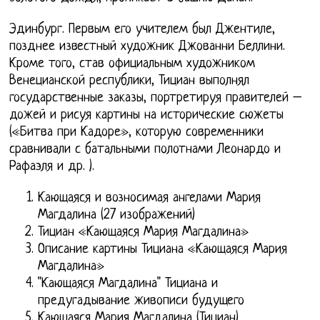
Эдинбург. Первым его учителем был Джентиле,
позднее известный художник Джованни Беллини.
Кроме того, став официальным художником
Венецианской республики, Тициан выполнял
государственные заказы, портретируя правителей –
дожей и рисуя картины на исторические сюжеты
(«Битва при Кадоре», которую современники
сравнивали с батальными полотнами Леонардо и
Рафаэля и др. ).
Кающаяся и возносимая ангелами Мария
Магдалина (27 изображений)
Тициан «Кающаяся Мария Магдалина»
Описание картины Тициана «Кающаяся Мария
Магдалина»
"Кающаяся Магдалина" Тициана и
предугадывание живописи будущего
Кающаяся Мария Магдалина (Тициан)