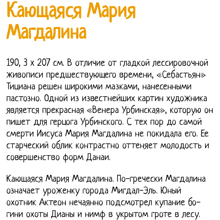
Кающаяся Мария
Магдалина
190, 3 x 207 см. В отличие от гладкой лессировочной
живописи предшествующего времени, «Себастьян»
Тициана решен широкими мазками, нанесенными
пастозно. Одной из известнейших картин художника
является прекрасная «Венера Урбинская», которую он
пишет для герцога Урбинского. С тех пор до самой
смерти Иисуса Мария Магдалина не покидала его. Ее
старческий облик контрастно оттеняет молодость и
совершенство форм Данаи.
Кающаяся Мария Магдалина. По-гречески Магдалина
означает уроженку города Мигдал-Эль. Юный
охотник Актеон нечаянно подсмотрел купание бо-
гини охоты Дианы и нимф в укрытом гроте в лесу.