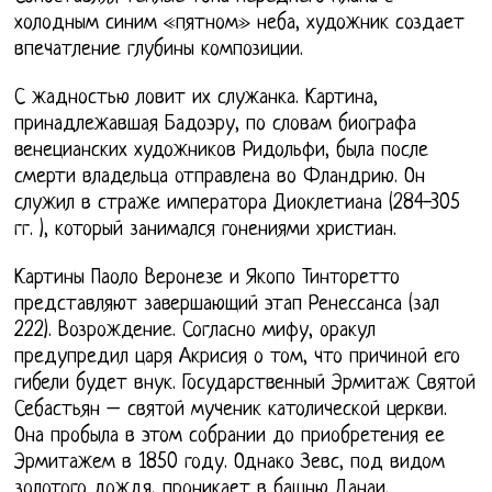
холодным синим «пятном» неба, художник создает
впечатление глубины композиции.
С жадностью ловит их служанка. Картина,
принадлежавшая Бадоэру, по словам биографа
венецианских художников Ридольфи, была после
смерти владельца отправлена во Фландрию. Он
служил в страже императора Диоклетиана (284-305
гг. ), который занимался гонениями христиан.
Картины Паоло Веронезе и Якопо Тинторетто
представляют завершающий этап Ренессанса (зал
222). Возрождение. Согласно мифу, оракул
предупредил царя Акрисия о том, что причиной его
гибели будет внук. Государственный Эрмитаж Святой
Себастьян – святой мученик католической церкви.
Она пробыла в этом собрании до приобретения ее
Эрмитажем в 1850 году. Однако Зевс, под видом
золотого дождя, проникает в башню Данаи.