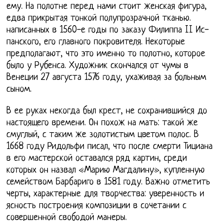
ему. На полотне перед нами стоит женская фигура,
едва прикрытая тонкой полупрозрачной тканью.
написанных в 1560-е годы по заказу Филиппа II Ис-
панского, его главного покровителя. Некоторые
предполагают, что это именно то полотно, которое
было у Рубенса. Художник скончался от чумы в
Венеции 27 августа 1576 году, ухаживая за больным
сыном.
В ее руках некогда был крест, не сохранившийся до
настоящего времени. Он похож на мать: такой же
смуглый, с таким же золотистым цветом полос. В
1668 году Ридольфи писал, что после смерти Тициана
в его мастерской оставался ряд картин, среди
которых он назвал «Марию Магдалину», купленную
семейством Барбариго в 1581 году. Важно отметить
черты, характерные для творчества: уверенность и
ясность построения композиции в сочетании с
совершенной свободой манеры.