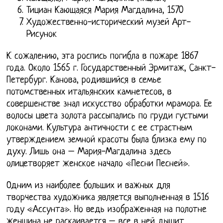
Тициан Кающаяся Мария Магдалина, 1570
Художественно-исторический музей Арт-
Рисунок
К сожалению, эта роспись погибла в пожаре 1867
года. Около 1565 г. Государственный Эрмитаж, Санкт-
Петербург. Канова, родившийся в семье
потомственных итальянских камнетесов, в
совершенстве знал искусство обработки мрамора. Ее
волосы цвета золота рассыпались по груди густыми
локонами. Культура античности с ее страстным
утверждением земной красоты была близка ему по
духу. Лишь она – Мария-Магдалина здесь
олицетворяет женское начало «Песни Песней».
Одним из наиболее больших и важных для
творчества художника является выполненная в 1516
году «Ассунта». Но ведь изображенная на полотне
женщина не раскаивается – все в ней дышит