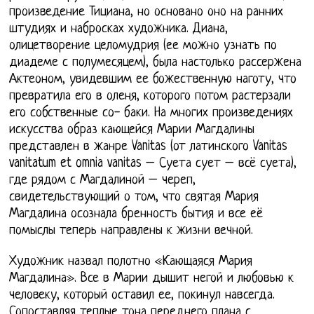
произведение Тициана, но основано оно на ранних
штудиях и набросках художника. Диана,
олицетворение целомудрия (ее можно узнать по
диадеме с полумесяцем), была настолько рассержена
Актеоном, увидевшим ее божественную наготу, что
превратила его в оленя, которого потом растерзали
его собственные со- баки. На многих произведениях
искусства образ кающейся Марии Магдалины
представлен в жанре Vanitas (от латинского Vanitas
vanitatum et omnia vanitas – Суета сует – всё суета),
где рядом с Магдалиной – череп,
свидетельствующий о том, что святая Мария
Магдалина осознала бренность бытия и все её
помыслы теперь направлены к жизни вечной.
Художник назвал полотно «Кающаяся Мария
Магдалина». Все в Марии дышит негой и любовью к
человеку, который оставил ее, покинул навсегда.
Сопоставляя теплые тона переднего плана с