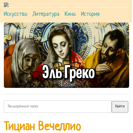
Искусство
Литература
Кино
История
Тициан Вечеллио