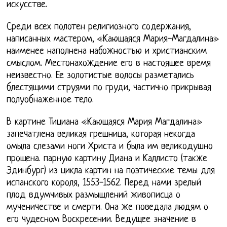
искусстве.
Среди всех полотен религиозного содержания,
написанных мастером, «Кающаяся Мария-Магдалина»
наименее наполнена набожностью и христианским
смыслом. Местонахождение его в настоящее время
неизвестно. Ее золотистые волосы разметались
блестящими струями по груди, частично прикрывая
полуобнаженное тело.
В картине Тициана «Кающаяся Мария Магдалина»
запечатлена великая грешница, которая некогда
омыла слезами ноги Христа и была им великодушно
прощена. парную картину Диана и Каллисто (также
Эдинбург) из цикла картин на поэтические темы для
испанского короля, 1553-1562. Перед нами зрелый
плод вдумчивых размышлений живописца о
мученичестве и смерти. Она же поведала людям о
его чудесном Воскресении. Ведущее значение в