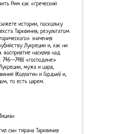
вить Рим как «греческий
 сюжете истории, поскольку
екста Тарквиния, результатом
орического» значения:
убийству Лукреции и, как ни
э. восприятие насилия над
. 746—748) «господине»
 Лукреции, мужа и царя,
иний (Коллатин и Гордый) и,
ом, то есть царем.
Тициан
тил сын тирана Тарквиния