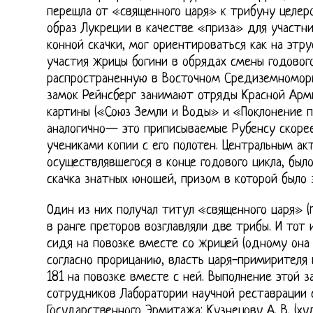
перешла от «священного царя» к трибуну целер
образ Лукреции в качестве «приза» для участн
конной скачки, мог ориентироваться как на этр
участия жрицы богини в обрядах смены годового
распространенную в Восточном Средиземноморье
замок Рейнсберг занимают отряды Красной Арми
картины («Союз Земли и Воды» и «Поклонение п
аналогично— это приписываемые Рубенсу скорее
учениками копии с его полотен. Центральным ак
осуществлявшегося в конце годового цикла, был
скачка знатных юношей, призом в которой было 
Один из них получал титул «священного царя» (r
в ранге преторов возглавляли две трибы. И тот 
сидя на повозке вместе со жрицей (одному она 
согласно прорицанию, власть царя-примирителя 
181 на повозке вместе с ней. Выполнение этой 
сотрудников Лаборатории научной реставрации
Государственного Эрмитажа: Кузнецову А. В. (х