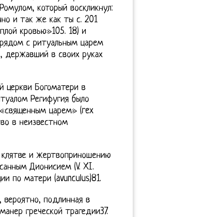
Ромулом, который воскликнул:
но и так же как ты с. 201
плой кровью»105. 18) и
, рядом с ритуальным царем
х, державший в своих руках
й церкви Богоматери в
итуалом Регифугия было
«священным царем» (rex
тво в неизвестном
ы клятве и жертвоприношению
санным Дионисием (V. XI.
и по матери (avunculus)81.
, вероятно, подлинная в
манер греческой трагедии37.