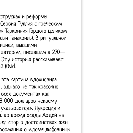
 этрусках и реформы
 Сервия Туллия с греческим
» Тарквиния Гордого целиком
ын Танаквиль). В ритуальной
дицией, высшими
 автором, писавшим в 270—
t. Эту историю рассказывает
 (Ovid.
 эта картина вдохновила
, однако не так красочно.
 всех документах как
28 000 долларов некоему
указывается». Лукреция и
 э. во время осады Ардей на
шел спор о достоинствах жен
информацию о «доме любовницы