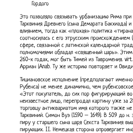
Гордого
Это позволяло связывать урбанизацию Рима при
Тарквиния Древнего (сына Демарата Бакхиада) и
влиянием, тогда как «плохая» политика «тирана
соотносилась с его этрусским происхождением (с
сфере, связанной с латинской календарной тра
полномочиями обладал «священный царь». Этим
260-х годах, мог быть Тимей из Тавромения. vir
Арриан (Anab. Ту же историю повторяет и Овидий
Тициановское исполнение (предполагают именно
Рубенса) не менее динамично, чем рубенсовское
«Этот покупатель, до сих пор фигурирующий во
неизвестное лицо, перепродал картину уже за 
торговцу антиквариатом имя которого также не 
Тарквиний. Симон Вуэ (1590 – 1649). В 509 до н.
пиру у старшего сына царя Секста Тарквиния вы
пирующих. II. Немецкая сторона опровергает 