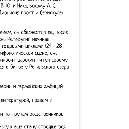
В. Ю. и Никольскому А. С.
Дионисия прост и безыскусен.
жием, он обесчестил её, после
ень Регифугий начинал
 годовыми циклами (24—28
ифологической сцене, она
иносит царский титул своему
ся в битве у Регильского озера
перии и германских амбиций
литературой, правом и
ти по трупам родственников
изкую еще стену строящегося