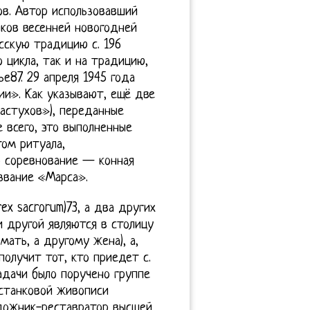
ов. Автор использовавший
иков весенней новогодней
усскую традицию с. 196
 цикла, так и на традицию,
87. 29 апреля 1945 года
и». Как указывают, ещё две
астухов»), переданные
 всего, это выполненные
том ритуала,
о соревнование — конная
звание «Марса».
ex sacrorum)73, а два других
и другой являются в столицу
мать, а другому жена), а,
получит тот, кто приедет с.
задачи было поручено группе
 станковой живописи
удожник-реставратор высшей