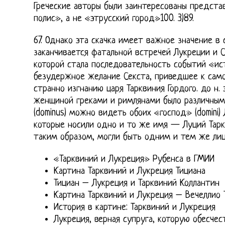
Греческие авторы были заинтересованы предста
полис», а не «этрусский город»100. 3)89.
67. Однако эта скачка имеет важное значение в
заканчивается фатальной встречей Лукреции и С
которой стала последовательность событий «ист
безудержное желание Секста, приведшее к само
странно изгнанию царя Тарквиния Гордого. до н. 
женщиной греками и римлянами было различным
(dominus) можно видеть обоих «господ» (domini)
которые носили одно и то же имя — Луций Таркв
таким образом, могли быть одним и тем же лиц
«Тарквиний и Лукреция» Рубенса в ГМИИ
Картина Тарквиний и Лукреция Тициана
Тициан – Лукреция и Тарквиний Коллантин
Картина Тарквиний и Лукреция – Вечеллио 
История в картине: Тарквиний и Лукреция
Лукреция, верная супруга, которую обесчес