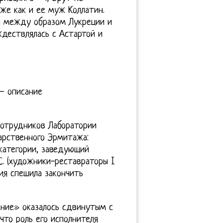
же как и ее муж Коллатин.
и между образом Лукреции и
ждествлялась с Астартой и
 – описание
сотрудников Лаборатории
арственного Эрмитажа:
 категории, заведующий
 С. (художники-реставраторы I
ия спешила закончить
ение» оказалось сдвинутым с
 что роль его исполнителя