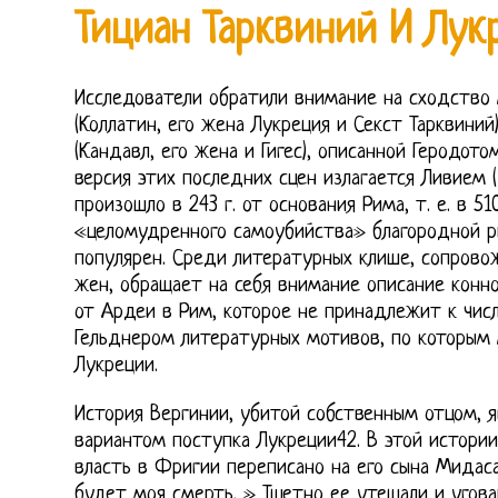
Тициан Тарквиний И Лук
Исследователи обратили внимание на сходство
(Коллатин, его жена Лукреция и Секст Тарквиний
(Кандавл, его жена и Гигес), описанной Геродот
версия этих последних сцен излагается Ливием (I
произошло в 243 г. от основания Рима, т. е. в 51
«целомудренного самоубийства» благородной р
популярен. Среди литературных клише, сопров
жен, обращает на себя внимание описание конн
от Ардеи в Рим, которое не принадлежит к чис
Гельднером литературных мотивов, по которым 
Лукреции.
История Вергинии, убитой собственным отцом, 
вариантом поступка Лукреции42. В этой истории
власть в Фригии переписано на его сына Мидас
будет моя смерть. » Тщетно ее утешали и угова