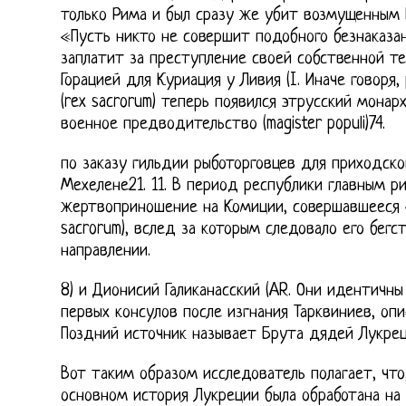
только Рима и был сразу же убит возмущенным 
«Пусть никто не совершит подобного безнаказан
заплатит за преступление своей собственной те
Горацией для Куриация у Ливия (I. Иначе говоря
(rex sacrorum) теперь появился этрусский монар
военное предводительство (magister populi)74.
по заказу гильдии рыботорговцев для приходско
Мехелене21. 11. В период республики главным р
жертвоприношение на Комиции, совершавшееся 
sacrorum), вслед за которым следовало его бегс
направлении.
8) и Дионисий Галиканасский (AR. Они идентичн
первых консулов после изгнания Тарквиниев, опи
Поздний источник называет Брута дядей Лукреци
Вот таким образом исследователь полагает, что
основном история Лукреции была обработана на 