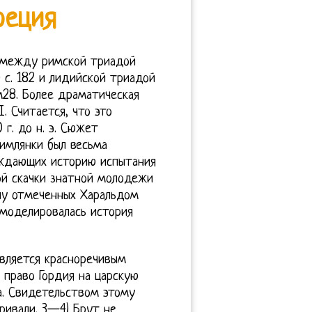
реция
 между римской триадой
) с. 182 и лидийской триадой
ом28. Более драматическая
. Считается, что это
0 г. до н. э. Сюжет
имлянки был весьма
ождающих историю испытания
ой скачки знатной молодежи
лу отмеченных Харальдом
моделировалась история
является красноречивым
 право Гордия на царскую
а. Свидетельством этому
ривали. 3—4) Брут не