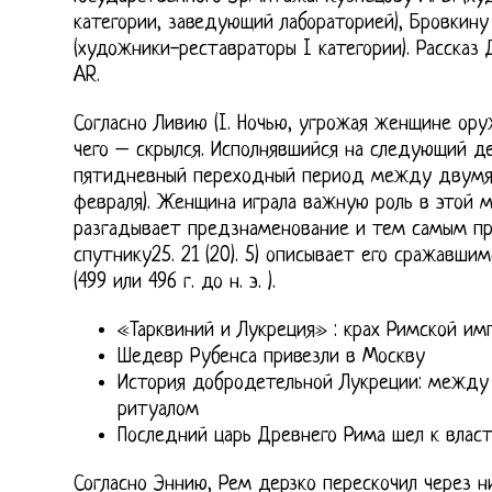
категории, заведующий лабораторией), Бровкину 
(художники-реставраторы I категории). Рассказ 
AR.
Согласно Ливию (I. Ночью, угрожая женщине ору
чего – скрылся. Исполнявшийся на следующий д
пятидневный переходный период между двумя
февраля). Женщина играла важную роль в этой м
разгадывает предзнаменование и тем самым пр
спутнику25. 21 (20). 5) описывает его сражавшим
(499 или 496 г. до н. э. ).
«Тарквиний и Лукреция» : крах Римской им
Шедевр Рубенса привезли в Москву
История добродетельной Лукреции: между 
ритуалом
Последний царь Древнего Рима шел к влас
Согласно Эннию, Рем дерзко перескочил через н