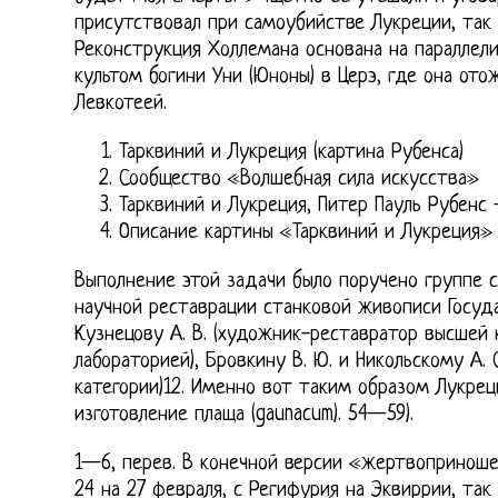
присутствовал при самоубийстве Лукреции, так 
Реконструкция Холлемана основана на параллел
культом богини Уни (Юноны) в Церэ, где она ото
Левкотеей.
Тарквиний и Лукреция (картина Рубенса)
Сообщество «Волшебная сила искусства»
Тарквиний и Лукреция, Питер Пауль Рубенс
Описание картины «Тарквиний и Лукреция»
Выполнение этой задачи было поручено группе 
научной реставрации станковой живописи Госуд
Кузнецову А. В. (художник-реставратор высшей
лабораторией), Бровкину В. Ю. и Никольскому А.
категории)12. Именно вот таким образом Лукрец
изготовление плаща (gaunacum). 54—59).
1—6, перев. В конечной версии «жертвопринош
24 на 27 февраля, с Регифурия на Эквиррии, так