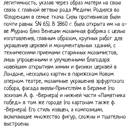
легитимность, указав через образ матери на свою
связь с главной ветвью рода Медичи. Родился во
Флоренции в семье ткача. Силы противников были
почти равны. SN 65). В 1860 г. была открыта им на о-
ве Мурано близ Венеции мозаичная фабрика с целью
изготовления, главным образом, крупных работ для
украшения церквей и монументальных зданий, с
техническими приемами старинных мозаичистов,
лишь упрощенными и улучшенными благодаря
новейшим открытиям химии и физики. церквей в
Лондоне, несколько картин в парижском Новом
оперном театре, мозаичные украшения эрфуртского
собора, фасада виллы-Прингсгейм в Берлине (по
эскизам А. ф. -Вернера) и нижней части «Памятника
побед» в том же городе (по картонам также ф.
-Вернера). Его стиль изящен, а композиции,
включающие множество фигур, сложны и тщательно
выстроены.