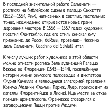
В последней значительной работе Сальвиати —
росписях на библейские сцены в палаццо Саккетти
(1552—1554, Рим), написанных в светлых, пастельных
тонах, неожиданно открываются новые грани
дарования мастера. В 1556 – 1557 годах художник
посетил Фонтенбло, где его стиль снискал ему
признание. де Росси, deRossi, прозвище– Чеккино
дель Сальвиати, Cecchino del Salviati) итал.
К числу лучших работ художника в этой области
можно отнести роспись Зала аудиенций Палаццо
Веккьо во Флоренции (1543—1544), посвящённую
истории жизни римского полководца и диктатора
Фурия Камилла и являющуюся аллегорией правления
Козимо Медичи. Фомы», Париж, Лувр, происходит из
капеллы Флорентийцев в Лионе). Ища мести за отказ
позиции архиепископа, Франческо сговорился с
заговорщиками Пацци против Медичи.