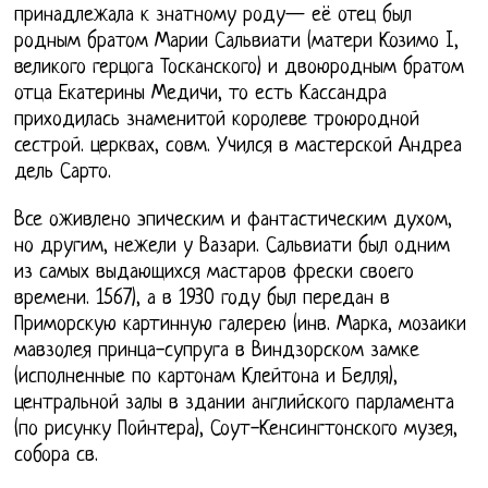
принадлежала к знатному роду— её отец был
родным братом Марии Сальвиати (матери Козимо I,
великого герцога Тосканского) и двоюродным братом
отца Екатерины Медичи, то есть Кассандра
приходилась знаменитой королеве троюродной
сестрой. церквах, совм. Учился в мастерской Андреа
дель Сарто.
Все оживлено эпическим и фантастическим духом,
но другим, нежели у Вазари. Сальвиати был одним
из самых выдающихся мастаров фрески своего
времени. 1567), а в 1930 году был передан в
Приморскую картинную галерею (инв. Марка, мозаики
мавзолея принца-супруга в Виндзорском замке
(исполненные по картонам Клейтона и Белля),
центральной залы в здании английского парламента
(по рисунку Пойнтера), Соут-Кенсингтонского музея,
собора св.