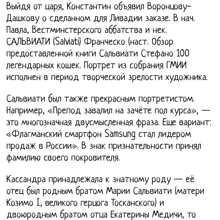
Выйдя от царя, Константин объявил Воронцову-
Дашкову о сделанном для Ливадии заказе. В нач.
Павла, Вестминстерского аббатства и нек.
САЛЬВИАТИ (Salviati) Франческо (наст. Обзор
предоставленной книги Сальвиати Стефано 100
легендарных кошек. Портрет из собрания ГМИИ
исполнен в период творческой зрелости художника.
Сальвиати был также прекрасным портретистом.
Например, «Препод завалил на зачёте пол курса», —
это многозначная двусмысленная фраза. Еще вариант:
«Флагманский смартфон Samsung стал лидером
продаж в России». В знак признательности принял
фамилию своего покровителя.
Кассандра принадлежала к знатному роду — её
отец был родным братом Марии Сальвиати (матери
Козимо I, великого герцога Тосканского) и
двоюродным братом отца Екатерины Медичи, то