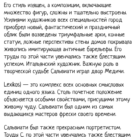
Его стиль изящен, а композиции, включающие
множество фигур, сложны и тщательно выстроены.
Усилиями художников всех специальностей город
приобрел новый, фантастический и праздничный
облик были возведены триумфальные арки, конные
статуи, ложные перспективы стены домов покрывала
живопись имитирующая античные барельефы. Его
труды по этой части увенчались также блестящим
успехом. Итальянский художник. Важную роль в
творческой судьбе Сальвиати играл двор Медичи.
Lexikos) — это комплекс всех основных смысловых
единиц одного языка. Столь почетное положение
объясняется особыми свойствами, присущими этому
живому чуду. Сальвиати был одним из самых
выдающихся мастеров фрески своего времени.
Сальвиати был также прекрасным портретистом.
Труды С. по этой части увенчались также блестящим