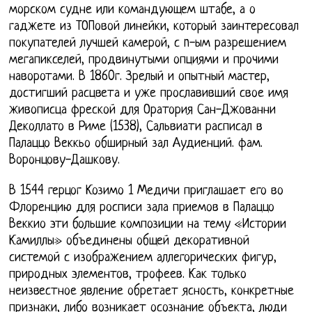
морском судне или командующем штабе, а о
гаджете из ТОПовой линейки, который заинтересовал
покупателей лучшей камерой, с n-ым разрешением
мегапикселей, продвинутыми опциями и прочими
наворотами. В 1860г. Зрелый и опытный мастер,
достигший расцвета и уже прославивший свое имя
живописца фреской для Оратория Сан-Джованни
Деколлато в Риме (1538), Сальвиати расписал в
Палаццо Веккьо обширный зал Аудиенций. фам.
Воронцову-Дашкову.
В 1544 герцог Козимо 1 Медичи приглашает его во
Флоренцию для росписи зала приемов в Палаццо
Веккио эти большие композиции на тему «Истории
Камиллы» объединены общей декоративной
системой с изображением аллегорических фигур,
природных элементов, трофеев. Как только
неизвестное явление обретает ясность, конкретные
признаки, либо возникает осознание объекта, люди