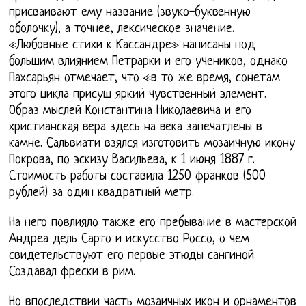
присваивают ему название (звуко-буквенную
оболочку), а точнее, лексическое значение.
«Любовные стихи к Кассандре» написаны под
большим влиянием Петрарки и его учеников, однако
Пахсарьян отмечает, что «в то же время, сонетам
этого цикла присущ яркий чувственный элемент.
Образ мыслей Константина Николаевича и его
христианская вера здесь на века запечатлены в
камне. Сальвиати взялся изготовить мозаичную икону
Покрова, по эскизу Васильева, к 1 июня 1887 г.
Стоимость работы составила 1250 франков (500
рублей) за один квадратный метр.
На него повлияло также его пребывание в мастерской
Андреа дель Сарто и искусство Россо, о чем
свидетельствуют его первые этюды сангиной.
Создавал фрески в рим.
Но впоследствии часть мозаичных икон и орнаментов