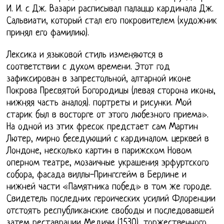
И. И. с Дж. Вазари расписывал палаццо кардинала Дж.
Сальвиати, который стал его покровителем (художник
принял его фамилию).
Лексика и языковой стиль изменяются в
соответствии с духом времени. Этот год
зафиксирован в запрестольной, алтарной иконе
Покрова Пресвятой Богородицы (левая сторона иконы,
нижняя часть аналоя). портреты и рисунки. Мой
старик был в восторге от этого любезного приема».
На одной из этих фресок предстает сам Мартин
Лютер, мирно беседующий с кардиналом. церквей в
Лондоне, несколько картин в парижском Новом
оперном театре, мозаичные украшения эрфуртского
собора, фасада виллы-Прингсгейм в Берлине и
нижней части «Памятника побед» в том же городе.
Свидетель последних героических усилий Флоренции
отстоять республиканские свободы и последовавшей
затем реставрации Медичи (1530), торжественного