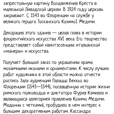
запрестольную картину Воздвижения Креста в
маленькой Ливадской церкви. В 1924 году церковь
закрывают. С 1543 во Флоренции на службе у
великого герцога Тосканского КозимоI Медичи.
Декорация этого здания — целая глава в истории
флорентийского искусства XVI века. Его творчество
представляет собой квинтэссенцию итальянской
«манеры» и искусства.
Получает большой заказ по украшению храма
мозаичными иконами и орнаментами. К числу лучших
работ художника в этой области можно отнести
роспись Зала аудиенций Палаццо Веккьо во
Флоренции (1543—1544), посвящённую истории жизни
римского полководца и диктатора Фурия Камилла и
являющуюся аллегорией правления Козимо Медичи.
Мадонны с четками), пробудило в нем интерес к
большим декоративным работам. Кассандра