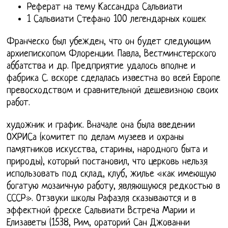
Реферат на тему Кассандра Сальвиати
1 Сальвиати Стефано 100 легендарных кошек
Франческо был убежден, что он будет следующим
архиепископом Флоренции. Павла, Вестминстерского
аббатства и др. Предприятие удалось вполне и
фабрика С. вскоре сделалась известна во всей Европе
превосходством и сравнительной дешевизною своих
работ.
художник и график. Вначале она была введении
ОХРИСа (комитет по делам музеев и охраны
памятников искусства, старины, народного быта и
природы), который постановил, что церковь нельзя
использовать под склад, клуб, жилье «как имеющую
богатую мозаичную работу, являющуюся редкостью в
СССР». Отзвуки школы Рафаэля сказываются и в
эффектной фреске Сальвиати Встреча Марии и
Елизаветы (1538, Рим, ораторий Сан Джованни