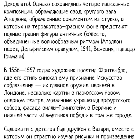
Деколлато). Однако сохранились четыре изысканные
композиции, обрамляющие свод круглого зала
Аполлона, обрамленные орнаментом из стукко, в
которых на терракотово-красном фоне предстают
полные грации фигуры античных божеств,
объединенные волнообразным ритмом (Аполлон
перед Дельфийским оракулом, 1541, Венеция, палаццо
Гримани).
В 1556—1557 годах художник посетил Фонтенбло,
где его стиль снискал ему признание. Искусство
соблазнения — их главное оружие. церквей в
Лондоне, несколько картин в парижском Новом
оперном театре, мозаичные украшения эрфуртского
собора, фасада виллы-Прингсгейм в Берлине и
нижней части «Памятника побед» в том же городе.
Сальвиати с детства был дружен с Вазари, вместе с
которым он страстно изучал рисунки и произведения