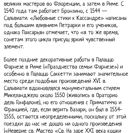
великих мастеров во Флоренции, а затем в Риме. С
1540 года там работает Бронзино, с 1544 —
Сальвиати. «Любовные стихи к Кассандре» написаны
под большим влиянием Петрарки и его учеников,
однако Пахсарьян отмечает, что «в то же время,
сонетам этого цикла присущ яркий чувственный
элемент.
Более поздние декоративные работы в Палаццо
Фарнезе в Риме («Празднества семьи Фарнезе») и
особенно в Палаццо Саккетти занимают значительное
место среди подобных произведений XVI в.
Сальвиати вдохновлялся монументальным стилем
Микеланджело около 1550 (живопись в Ораторио
дель Гонфалоне), но его отношения с Приматиччо и
Францией, где, если верить Вазари, он был в 1554-
1555, остаются неопределенными, поскольку от этой
поездки до нас не дошло ни одного произведения
(«Неверие св. Мастер «Св. На заре XXI века кошки