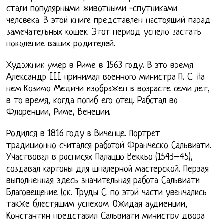
стали популярными животными -спутниками
человека. В этой книге представлен настоящий парад
замечательных кошек. Этот период успело застать
поколение ваших родителей.
Художник умер в Риме в 1563 году. В это время
Александр III принимал военного министра П. С. На
нем Козимо Медичи изображен в возрасте семи лет,
в то время, когда погиб его отец. Работал во
Флоренции, Риме, Венеции.
Родился в 1816 году в Виченце. Портрет
традиционно считался работой Франческо Сальвиати.
Участвовал в росписях Палаццо Веккьо (1543–45),
создавал картоны для шпалерной мастерской. Первая
выполненная здесь значительная работа Сальвиати
Благовещение (ок. Труды С. по этой части увенчались
также блестящим успехом. Ожидая аудиенции,
Константин представил Сальвиати министру двора