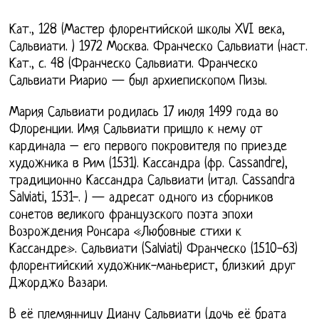
Кат., 128 (Мастер флорентийской школы XVI века,
Сальвиати. ) 1972 Москва. Франческо Сальвиати (наст.
Кат., с. 48 (Франческо Сальвиати. Франческо
Сальвиати Риарио — был архиепископом Пизы.
Мария Сальвиати родилась 17 июля 1499 года во
Флоренции. Имя Сальвиати пришло к нему от
кардинала – его первого покровителя по приезде
художника в Рим (1531). Кассандра (фр. Cassandre),
традиционно Кассандра Сальвиати (итал. Cassandra
Salviati, 1531-. ) — адресат одного из сборников
сонетов великого французского поэта эпохи
Возрождения Ронсара «Любовные стихи к
Кассандре». Сальвиати (Salviati) Франческо (1510-63)
флорентийский художник-маньерист, близкий друг
Джорджо Вазари.
В её племянницу Диану Сальвиати (дочь её брата