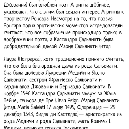
Джованни) был влюблен поэт Агриппа дОбинье,
указывают, что с этим был связан интерес Агриппы к
творчеству Ронсара. Несмотря на то, что поэзия
Ронсара полна эротических моментов исследователи
считают, что все соблазнение происходило только в
воображении поэта, а Кассандра Сальвиати была
добродетельной дамой. Мария Сальвиати (итал.
Лаура (Петрарка), хотя традиционно принято считать,
что ею была благородная дама из рода Сальвиати.
Она была дочерью Лукреции Медичи и Якопо
Сальвиати, сестрой Франческо Сальвиати и
кардиналов Джованни и Бернардо Сальвиати. В
ноябре 1546 Кассандра Сальвиати замуж за Жана
Пейне, сеньора де Пре (Jean Peign. Мария Сальвиати
(итал. Maria Salviati 17 июля 1499, Флоренция — 29
декабря 1543, Вилла ди Кастелло)— аристократка из
рода Медичи и рода Сальвиати, мать Козимо I
Медичи, великого герцога Тосканского.