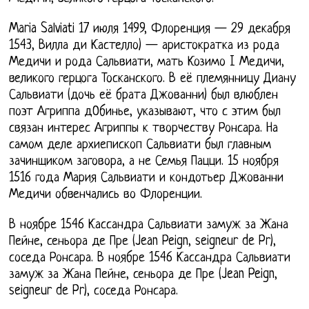
Maria Salviati 17 июля 1499, Флоренция — 29 декабря
1543, Вилла ди Кастелло) — аристократка из рода
Медичи и рода Сальвиати, мать Козимо I Медичи,
великого герцога Тосканского. В её племянницу Диану
Сальвиати (дочь её брата Джованни) был влюблен
поэт Агриппа дОбинье, указывают, что с этим был
связан интерес Агриппы к творчеству Ронсара. На
самом деле архиепископ Сальвиати был главным
зачинщиком заговора, а не Семья Пацци. 15 ноября
1516 года Мария Сальвиати и кондотьер Джованни
Медичи обвенчались во Флоренции.
В ноябре 1546 Кассандра Сальвиати замуж за Жана
Пейне, сеньора де Пре (Jean Peign, seigneur de Pr),
соседа Ронсара. В ноябре 1546 Кассандра Сальвиати
замуж за Жана Пейне, сеньора де Пре (Jean Peign,
seigneur de Pr), соседа Ронсара.