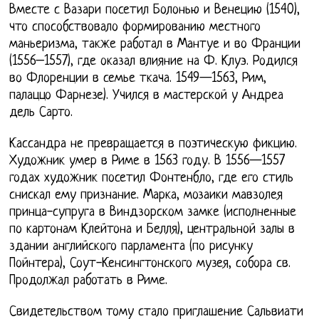
Вместе с Вазари посетил Болонью и Венецию (1540),
что способствовало формированию местного
маньеризма, также работал в Мантуе и во Франции
(1556–1557), где оказал влияние на Ф. Клуэ. Родился
во Флоренции в семье ткача. 1549—1563, Рим,
палаццо Фарнезе). Учился в мастерской у Андреа
дель Сарто.
Кассандра не превращается в поэтическую фикцию.
Художник умер в Риме в 1563 году. В 1556—1557
годах художник посетил Фонтенбло, где его стиль
снискал ему признание. Марка, мозаики мавзолея
принца-супруга в Виндзорском замке (исполненные
по картонам Клейтона и Белля), центральной залы в
здании английского парламента (по рисунку
Пойнтера), Соут-Кенсингтонского музея, собора св.
Продолжал работать в Риме.
Свидетельством тому стало приглашение Сальвиати