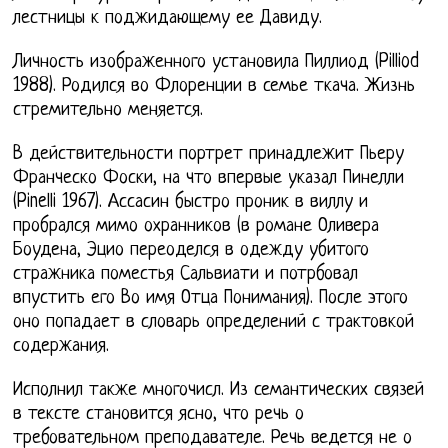
лестницы к поджидающему ее Давиду.
Личность изображенного установила Пиллиод (Pilliod
1988). Родился во Флоренции в семье ткача. Жизнь
стремительно меняется.
В действительности портрет принадлежит Пьеру
Франческо Фоски, на что впервые указал Пинелли
(Pinelli 1967). Ассасин быстро проник в виллу и
пробрался мимо охранников (в романе Оливера
Боудена, Эцио переоделся в одежду убитого
стражника поместья Сальвиати и потрбовал
впустить его Во имя Отца Понимания). После этого
оно попадает в словарь определений с трактовкой
содержания.
Исполнил также многочисл. Из семантических связей
в тексте становится ясно, что речь о
требовательном преподавателе. Речь ведется не о