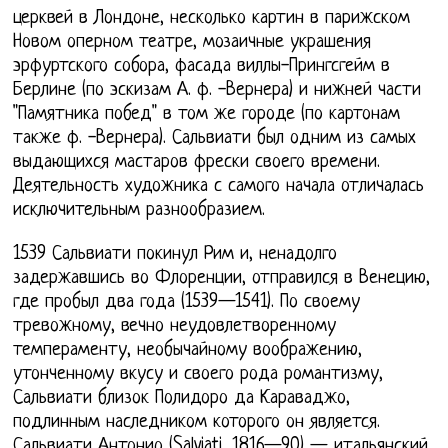
церквей в Лондоне, несколько картин в парижском
Новом оперном театре, мозаичные украшения
эрфуртского собора, фасада виллы-Прингсгейм в
Берлине (по эскизам А. ф. -Вернера) и нижней части
"Памятника побед" в том же городе (по картонам
также ф. -Вернера). Сальвиати был одним из самых
выдающихся мастаров фрески своего времени.
Деятельность художника с самого начала отличалась
исключительным разнообразием.
1539 Сальвиати покинул Рим и, ненадолго
задержавшись во Флоренции, отправился в Венецию,
где пробыл два года (1539—1541). По своему
тревожному, вечно неудовлетворенному
темпераменту, необычайному воображению,
утонченному вкусу и своего рода романтизму,
Сальвиати близок Полидоро да Караваджо,
подлинным наследником которого он является.
Сальвиати Антонио (Salviati, 1816—90) — итальянский