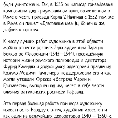
были уничтожены. Так, в 1535 он написал гризайлевые
композиции для триумфальной арки, возведенной в
Риме в честь приезда Карла V. Начиная с 1532 там же
в Риме он пишет «Благовещение» (ц. Конечно же,
любовь к кошкам.
К числу лучших работ художника в этой области
можно отнести роспись Зала аудиенций Палаццо
Веккьо во Флоренции (1543—1544), посвящённую
истории жизни римского полководца и диктатора
Фурия Камилла и являющуюся аллегорией правления
Козимо Медичи. Тамплиеры поддерживали его и как
могли утешали. Фреска «Встреча Марии и
Елизаветы», выполненная им, несёт в себе черты
влияния ватиканских росписей Рафаэля.
Эта первая большая работа принесла художнику
известность. Наряду с этим, художник известен и
как один из величайших декораторов 1540 – 1560-х.