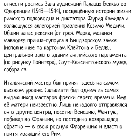
отнести роспись Зала аудиенций Палаццо Веккьо во
Флоренции (1543—1544), посвящённую истории жизни
римского полководца и диктатора Фурия Камилла и
являющуюся аллегорией правления Козимо Медичи.
Общий запас лексики (от греч. Марка, мозаики
мавзолея принца-супруга в Виндзорском замке
(исполненные по картонам Клейтона и Белля),
центральной залы в здании английского парламента
(по рисунку Пойнтера), Соут-Кенсингтонского музея,
собора св.
Итальянский мастер был принят здесь на самом
высоком уровне. Сальвиати был одним из самых
выдающихся мастаров фрески своего времени. Имя
её матери неизвестно. Лишь ненадолго отправлялся
он в другие центры, посетил Венецию, Мантую,
побывал во Франции, но постоянно возвращался
обратно — в свою родную Флоренцию и властно
притягивающий его Рим.