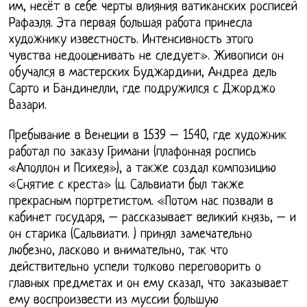
им, несёт в себе черты влияния ватиканских росписей
Рафаэля. Эта первая большая работа принесла
художнику известность. Интенсивность этого
чувства недооценивать не следует». Живописи он
обучался в мастерских Буджардини, Андреа дель
Сарто и Бандинелли, где подружился с Джорджо
Вазари.
Пребывание в Венеции в 1539 – 1540, где художник
работал по заказу Гримани (плафонная роспись
«Аполлон и Психея»), а также создал композицию
«Снятие с креста» (ц. Сальвиати был также
прекрасным портретистом. «Потом нас позвали в
кабинет государя, – рассказывает великий князь, – и
он старика (Сальвиати. ) принял замечательно
любезно, ласково и внимательно, так что
действительно успели толково переговорить о
главных предметах и он ему сказал, что заказывает
ему воспроизвести из муссии большую