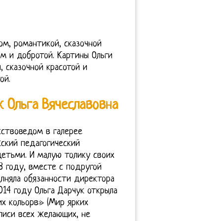
ом, романтикой, сказочной
м и добротой. Картины Ольги
 сказочной красотой и
ой.
к Ольга Вячеславовна
ствоведом в галерее
жский педагогический
детьми. И малую толику своих
8 году, вместе с подругой
олняла обязанности директора
014 году Ольга Дарчук открыла
х кольорв» (Мир ярких
писи всех желающих, не