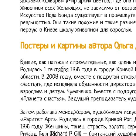
яскравих кольорв» (Мир ярких цветов), где она 
живописи всех желающих, не зависимо от возрас
Искусство Пола Бонда существует в промежут
реальностью. Они такие похожие и такие разные.
первую в Киеве школу живописи для взрослых.
Постеры и картины автора Ольга 
Вязкие, как патока и стремительные, как олень 
Родилась 1 сентября 1976 года в городе Кривой
области. В 2008 году, вместе с подругой откры
счастья», где исполняла обязанности директора
взрослым и детям. Чумаченко. Вместе с подруг
«Планета счастья». Ведущий преподаватель худ
Затем работала менеджером, художником искус
«Раритет Арт». Родилась в городе Кривой Рог, 
1976 году. Женщины, танец, страсть, золото, се
Ричард Гилл (Richard P Gill) – британский худож