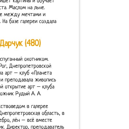
пишет картины и обучает
та. Маслом на льне.
ке между мечтами и
 На базе галереи создала
Дарчук (480)
испуганный охотником.
 Рог, Днепропетровской
ла арт – клуб «Планета
 и преподавала живопись
ой открытие арт – клуба
ожник Рудый А. А.
ствоведом в галерее
Днепропетровская область, в
ребро, лён – всё вместе
ник. Директор, преподаватель