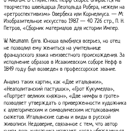
о многом. В стилистике Нефф скорее опирается на
творчество швейцарца Леопольда Робера, нежели на
«ретроспективизм» Овербека или Корнелиуса. — М:
Изобразительное искусство 1987. — 40 726 стр., П. Н.
Петров, «Сборник материалов для истории Импер.
W. Neumann. блгв. Юноша влюбился всерьез, но отец
не позволил ему жениться на учительнице
французского языка неизвестного происхождения. За
исполнение образов в Исаакиевском соборе Нефф в
1849 году был возведен в профессорское звание.
Анализ таких картин, как «Две итальянки»,
«Неаполитанский пастушок», «Грот Кукумелла»,
«Портрет великих княжон», «Две нимфы в гроте»
позволяет утверждать о приверженности художника
к аллегорическим и символическим истолкованиям
сюжетов. Итальянские сцены и виды в русской
живописи. Недоверие, связанное с тем, что автор