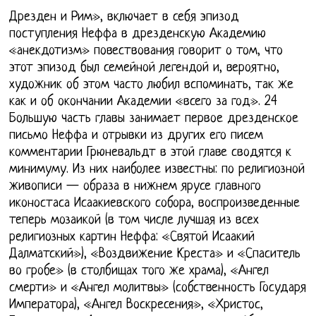
Дрезден и Рим», включает в себя эпизод
поступления Неффа в дрезденскую Академию
«анекдотизм» повествования говорит о том, что
этот эпизод был семейной легендой и, вероятно,
художник об этом часто любил вспоминать, так же
как и об окончании Академии «всего за год». 24
Большую часть главы занимает первое дрезденское
письмо Неффа и отрывки из других его писем
комментарии Грюневальдт в этой главе сводятся к
минимуму. Из них наиболее известны: по религиозной
живописи — образа в нижнем ярусе главного
иконостаса Исаакиевского собора, воспроизведенные
теперь мозаикой (в том числе лучшая из всех
религиозных картин Неффа: «Святой Исаакий
Далматский»), «Воздвижение Креста» и «Спаситель
во гробе» (в столбищах того же храма), «Ангел
смерти» и «Ангел молитвы» (собственность Государя
Императора), «Ангел Воскресения», «Христос,