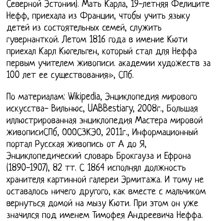
Северной Эстонии). Мать Карла, 19-летняя Фелиците
Нефф, приехала из Франции, чтобы учить языку
детей из состоятельных семей, служить
гувернанткой. Летом 1816 года в имение Кюти
приехал Карл Кюгельген, который стал для Неффа
первым учителем живописи. академии художеств за
100 лет ее существования», СПб.
По материалам: Wikipedia, Энциклопедия мирового
искусства- Вильнюс, UABBestiary, 2008г., Большая
иллюстрированная энциклопедия Мастера мировой
живописиСПб, ОООСЗКЭО, 2011г., Информационный
портал Русская живопись от А до Я,
Энциклопедический словарь Брокгауза и Ефрона
(1890-1907), 82 тт. С 1864 исполнял должность
хранителя картинной галереи Эрмитажа. И тому не
оставалось ничего другого, как вместе с мальчиком
вернуться домой на мызу Кюти. При этом он уже
значился под именем Тимофея Андреевича Неффа.