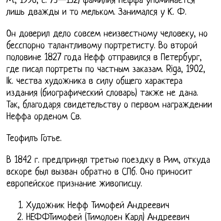
М., 1996, с. 73—132) фамилия Неффа упоминается
лишь дважды и то мельком. Занимался у К. Ф.
Он доверил дело совсем неизвестному человеку, но
бесспорно талантливому портретисту. Во второй
половине 1827 года Нефф отправился в Петербург,
где писал портреты по частным заказам. Riga, 1902,
lk. чества художника в силу общего характера
издания (биографический словарь) также не дана.
Так, благодаря свидетельству о первом награждении
Неффа орденом Св.
Теофилъ Готье.
В 1842 г. предпринял третью поездку в Рим, откуда
вскоре был вызван обратно в СПб. Оно приносит
европейское признание живописцу.
Художник Нефф Тимофей Андреевич
НЕФФТимофей (Тимолоен Карл) Андреевич