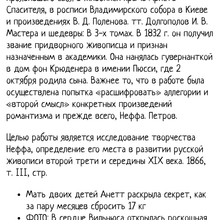
Спасителя, в росписи Владимирского собора в Киеве
и произведениях В. Д. Поленова. тт. Долгополов И. В.
Мастера и шедевры: В 3-х томах. В 1832 г. он получил
звание придворного живописца и признан
назначенным в академики. Она нанялась гувернанткой
в дом фон Крюденера в имении Пюсси, где 2
октября родила сына. Важнее то, что в работе была
осуществлена попытка «расшифровать» аллегории и
«второй смысл» конкретных произведений
романтизма и прежде всего, Неффа. Петров.
Целью работы является исследование творчества
Неффа, определение его места в развитии русской
живописи второй трети и середины XIX века. 1866,
т. III, стр.
Мать двоих детей Анетт раскрыла секрет, как
за пару месяцев сбросить 17 кг
ФОТО: В сердце Вильнюса открылась роскошная