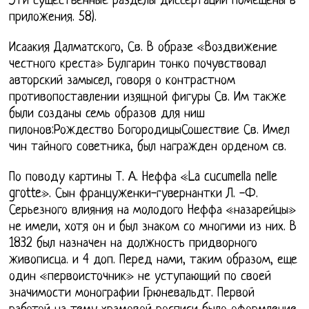
Эти существенные разделы диссертации помещены в
приложения. 58).
Исаакия Далматского, Св. В образе «Воздвижение
честного креста» Булгарин тонко почувствовал
авторский замысел, говоря о контрастном
противопоставлении изящной фигуры Св. Им также
были созданы семь образов для ниш
пилонов:Рождество БогородицыСошествие Св. Имел
чин тайного советника, был награжден орденом св.
По поводу картины Т. А. Неффа «La cucumella nelle
grotte». Сын француженки-гувернантки Л. -Ф.
Серьезного влияния на молодого Неффа «назарейцы»
не имели, хотя он и был знаком со многими из них. В
1832 был назначен на должность придворного
живописца. и 4 доп. Перед нами, таким образом, еще
один «первоисточник» не уступающий по своей
значимости монографии Грюневальдт. Первой