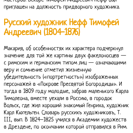
мастеров. Вскоре Тимофей Андреевич Нефф был
приглашен на должность придворного художника.
Русский художник Нефф Тимофей
Андреевич (1804-1876)
Макария, об особенностях их характера подчеркнул
значение для той же картины двух факелоносцев —
с римским и германским типом лиц — означающими
веру и сомнение отметил жизненную
убедительность («портретность») изображенных
персонажей в «Покрове Пресвятой Богородицы». И
тогда в 1809 году молодые, забрав маленького Карла
Тимолеона, вместе уехали в Россию, в городок
Вольск, где жил хороший знакомый Генриха, художник
Карл Кюгельген. Словарь русскихъ художниковъ, Т.
III, вып. В 1824–1825 учился в Академии художеств
в Дрездене, по окончании которой отправился в Рим.