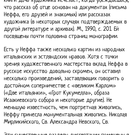
книги дочь художника исчезает, когда убеждаешься,
что рассказ об отце основан на документах (письма
Неффа, его друзей и знакомых) или рассказах
художника (в некоторых случаях подтверждаемых в
другой литературе и архивах). М., 1990, с. 201. Ей
посвящены почти половина страниц монографии.
Есть у Неффа также несколько картин из народных
итальянских и эстляндских нравов. Хотя с точки
зрения художественного мастерства вклад Неффа в
русское искусство довольно скромен, он оставил
несколько произведений, заставляющих говорить о
достойном соперничестве с «великим Карлом»
(«Две итальянки», «Грот Кукумелла», образа
Исаакиевского собора и некоторые другие). Не
меньшую известность, чем портретная живопись,
Неффу принесла монументальная живопись. Николая
Мирликийского, Св. Александра Невского, Св.