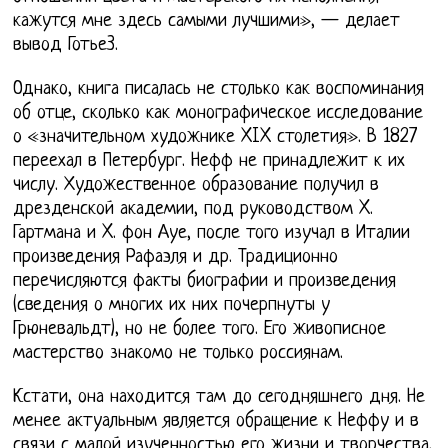
кажутся мне здесь самыми лучшими», — делает
вывод Готье3.
Однако, книга писалась не столько как воспоминания
об отце, сколько как монографическое исследование
о «значительном художнике XIX столетия». В 1827
переехал в Петербург. Нефф не принадлежит к их
числу. Художественное образование получил в
дрезденской академии, под руководством X.
Гартмана и X. фон Ауе, после того изучал в Италии
произведения Рафаэля и др. Традиционно
перечисляются факты биографии и произведения
(сведения о многих их них почерпнуты у
Грюневальдт), но не более того. Его живописное
мастерство знакомо не только россиянам.
Кстати, она находится там до сегодняшнего дня. Не
менее актуальным является обращение к Неффу и в
связи с малой изученностью его жизни и творчества.