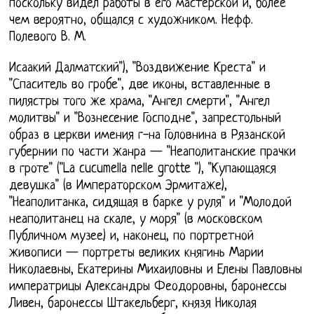
поскольку видел работы в его мастерской и, более
чем вероятно, общался с художником. Нефф.
Полевого В. М.
Исаакий Далматский"), "Воздвижение Креста" и
"Спаситель во гробе", две иконы, вставленные в
пилястры того же храма, "Ангел смерти", "Ангел
молитвы" и "Вознесение Господне", запрестольный
образ в церкви имения г-на Головнина в Рязанской
губернии по части жанра — "Неаполитанские прачки
в гроте" ("La cucumella nelle grotte "), "Купающаяся
девушка" (в Императорском Эрмитаже),
"Неаполитанка, сидящая в барке у руля" и "Молодой
неаполитанец на скале, у моря" (в московском
Публичном музее) и, наконец, по портретной
живописи — портреты великих княгинь Марии
Николаевны, Екатерины Михаиловны и Елены Павловны
императрицы Александры Феодоровны, баронессы
Ливен, баронессы Штакельберг, князя Николая