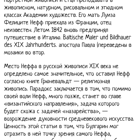
портретной живописи и стал преподавать в
живописном, натурном, рисовальном и этюдном
классах Академии художеств. Его мать Луиза
Фелиците Нефф приехала из Франции, отец
неизвестен. Летом 1842 вновь предпринял
путешествие в Италию. Baltische Maler und Bildhauer
des XIX Jahrhunderts. апостола Павла (переведены в
мозаики во втор.
Место Неффа в русской живописи XIX века не
определено самое значительное, что оставил Нефф
согласно книге Грюневальдт — религиозная
живопись. Парадокс заключается в том, что помимо
своей воли Нефф, много позже, станет во главе
«византийского направления», задача которого
будет схожа с задачей «назарейства», —
возрождение духовности средневекового искусства.
Ценность этой статьи в том, что Булгарин мог
отразить в ней точку зрения самого Неффа,