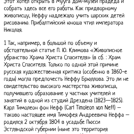
Этот хотел открыть в Мууга дом-музей прадеда и
собрать здесь все его работы. Как придворному
живописцу, Неффу надлежало учить царских детей
рисованию. Прибалтийский юноша чтил императора
Николая.
1 Так, например, в большой по объему и
обстоятельной статье П. Ю. Климова «Живописное
убранство Храма Христа Спасителя» (в сб. : Храм
Христа Спасителя. Только по одной этой причине
русская художественная критика (особенно в 1860-е
годы) могла предпочесть Неффу Брюллова. Это ли не
свидетельство высокого мастерства живописца,
получившего образование у частных учителей и
занятий в одной из студий Дрездена (1823—1825).
Карл Тимолеон фон Нефф (Carl Timoleon von Neff) –
таково настоящее имя Тимофея Андреевича Неффа –
родился 2 октября 1804 в усадьбе Пюсси
Эстляндской губернии (ныне это территория