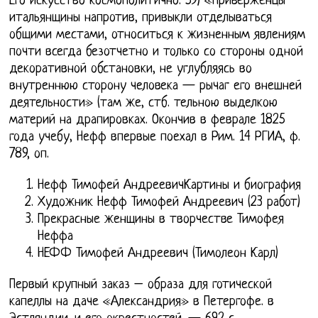
Его искусство космополитично. 59) «Приверженцы
итальянщины напротив, привыкли отделываться
общими местами, относиться к жизненным явлениям
почти всегда безотчетно и только со стороны одной
декоративной обстановки, не углубляясь во
внутреннюю сторону человека — рычаг его внешней
деятельности» (там же, стб. тельною выделкою
материй на драпировках. Окончив в феврале 1825
года учебу, Нефф впервые поехал в Рим. 14 РГИА, ф.
789, оп.
Нефф Тимофей АндреевичКартины и биография
Художник Нефф Тимофей Андреевич (23 работ)
Прекрасные женщины в творчестве Тимофея
Неффа
НЕФФ Тимофей Андреевич (Тимолеон Карл)
Первый крупный заказ – образа для готической
капеллы на даче «Александрия» в Петергофе. в