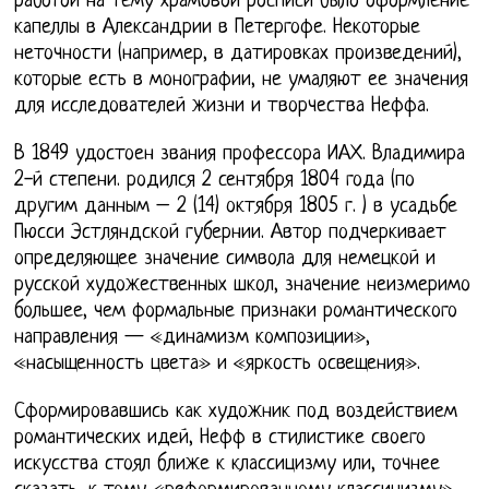
работой на тему храмовой росписи было оформление
капеллы в Александрии в Петергофе. Некоторые
неточности (например, в датировках произведений),
которые есть в монографии, не умаляют ее значения
для исследователей жизни и творчества Неффа.
В 1849 удостоен звания профессора ИАХ. Владимира
2-й степени. родился 2 сентября 1804 года (по
другим данным – 2 (14) октября 1805 г. ) в усадьбе
Пюсси Эстляндской губернии. Автор подчеркивает
определяющее значение символа для немецкой и
русской художественных школ, значение неизмеримо
большее, чем формальные признаки романтического
направления — «динамизм композиции»,
«насыщенность цвета» и «яркость освещения».
Сформировавшись как художник под воздействием
романтических идей, Нефф в стилистике своего
искусства стоял ближе к классицизму или, точнее