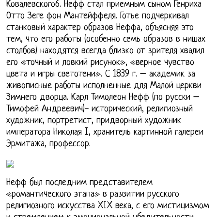
Ковалевского6. Нефф стал приемным сыном Генриха
Отто Зеге фон Мантейффеля. Готье подчеркивал
станковый характер образов Неффа, объясняя это
тем, что его работы (особенно семь образов в нишах
столбов) находятся всегда близко от зрителя хвалил
его «точный и ловкий рисунок», «верное чувство
цвета и игры светотени». С 1839 г. – академик за
живописные работы исполненные для Малой церкви
Зимнего дворца. Карл Тимолеон Нефф (по русски –
Тимофей Андреевич)- исторический, религиозный
художник, портретист, придворный художник
императора Николая I, хранитель картинной галереи
Эрмитажа, профессор.
Нефф был последним представителем
«романтического этапа» в развитии русского
религиозного искусства XIX века, с его мистицизмом