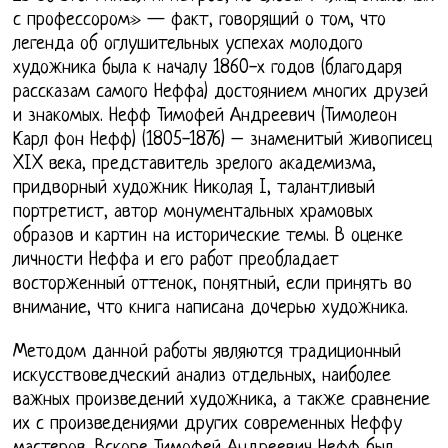
с профессором» — факт, говорящий о том, что
легенда об оглушительных успехах молодого
художника была к началу 1860-х годов (благодаря
рассказам самого Неффа) достоянием многих друзей
и знакомых. Нефф Тимофей Андреевич (Тимолеон
Карл фон Нефф) (1805-1876) – знаменитый живописец
XIX века, представитель зрелого академизма,
придворный художник Николая I, талантливый
портретист, автор монументальных храмовых
образов и картин на исторические темы. В оценке
личности Неффа и его работ преобладает
восторженный оттенок, понятный, если принять во
внимание, что книга написана дочерью художника.
Методом данной работы являются традиционный
искусствоведческий анализ отдельных, наиболее
важных произведений художника, а также сравнение
их с произведениями других современных Неффу