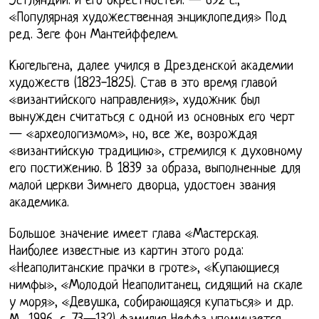
Эстляндии. и его окрестностей. — 692 с.,
«Популярная художественная энциклопедия» Под
ред. Зеге фон Мантейффелем.
Кюгельгена, далее учился в Дрезденской академии
художеств (1823-1825). Став в это время главой
«византийского направления», художник был
вынужден считаться с одной из основных его черт
— «археологизмом», но, все же, возрождая
«византийскую традицию», стремился к духовному
его постижению. В 1839 за образа, выполненные для
малой церкви Зимнего дворца, удостоен звания
академика.
Большое значение имеет глава «Мастерская.
Наиболее известные из картин этого рода:
«Неаполитанские прачки в гроте», «Купающиеся
нимфы», «Молодой Неаполитанец, сидящий на скале
у моря», «Девушка, собирающаяся купаться» и др.