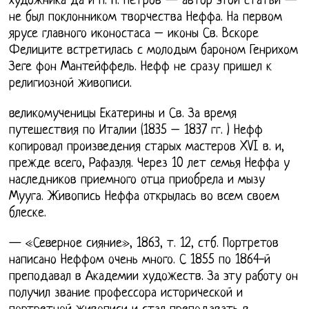
художника да и П. Н. Петров — автор этой статьи —
не был поклонником творчества Неффа. На первом
ярусе главного иконостаса – иконы Св. Вскоре
Фелиците встретилась с молодым бароном Генрихом
Зеге фон Мантейффель. Нефф не сразу пришел к
религиозной живописи.
великомученицы Екатерины и Св. За время
путешествия по Италии (1835 – 1837 гг. ) Нефф
копировал произведения старых мастеров XVI в. и,
прежде всего, Рафаэля. Через 10 лет семья Неффа у
наследников приемного отца приобрела и мызу
Мууга. Живопись Неффа открылась во всем своем
блеске.
— «Северное сияние», 1863, т. 12, стб. Портретов
написано Неффом очень много. С 1855 по 1864-й
преподавал в Академии художеств. За эту работу он
получил звание профессора исторической и