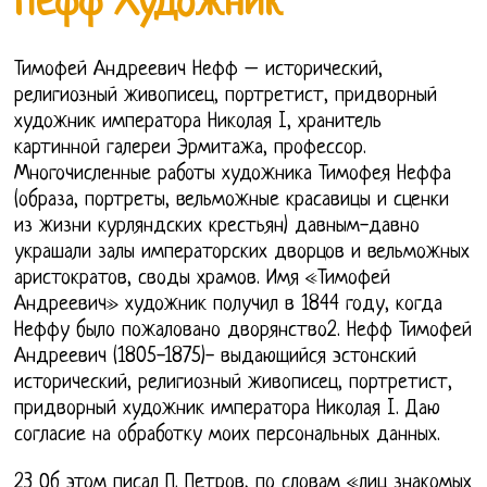
Нефф Художник
Тимофей Андреевич Нефф – исторический,
религиозный живописец, портретист, придворный
художник императора Николая I, хранитель
картинной галереи Эрмитажа, профессор.
Многочисленные работы художника Тимофея Неффа
(образа, портреты, вельможные красавицы и сценки
из жизни курляндских крестьян) давным-давно
украшали залы императорских дворцов и вельможных
аристократов, своды храмов. Имя «Тимофей
Андреевич» художник получил в 1844 году, когда
Неффу было пожаловано дворянство2. Нефф Тимофей
Андреевич (1805-1875)- выдающийся эстонский
исторический, религиозный живописец, портретист,
придворный художник императора Николая I. Даю
согласие на обработку моих персональных данных.
23 Об этом писал П. Петров, по словам «лиц знакомых