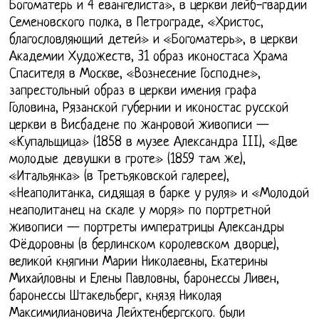
Богоматерь и 4 евангелиста», в церкви лейб-гвардии
Семеновского полка, в Петрограде, «Христос,
благословляющий детей» и «Богоматерь», в церкви
Академии Художеств, 31 образ иконостаса Храма
Спасителя в Москве, «Вознесение Господне»,
запрестольный образ в церкви имения графа
Головина, Рязанской губернии и иконостас русской
церкви в Висбадене по жанровой живописи —
«Купальщица» (1858 в музее Александра III), «Две
молодые девушки в гроте» (1859 там же),
«Итальянка» (в Третьяковской галерее),
«Неаполитанка, сидящая в барке у руля» и «Молодой
неаполитанец на скале у моря» по портретной
живописи — портреты императрицы Александры
Фёдоровны (в берлинском королевском дворце),
великой княгини Марии Николаевны, Екатерины
Михайловны и Елены Павловны, баронессы Ливен,
баронессы Штакельберг, князя Николая
Максимилиановича Лейхтенбергского. были