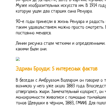
(«Мулен де ля Галет», 1877). В картине Купанье н
Музее изобразительных искусств им. В 1914 году
которую ушли два старших сына Ренуара.
90-е годы принесли в жизнь Ренуара и радость и
таким удовольствием можно просто смотреть. 
постоянно менялся.
Линии рисунка стали четкими и определенными. 
какими были они.
Эдриан Броуди: 5 интересных фактов
В беседах с Амбруазом Волларом он говорил о 
возникло у него уже около 1883 года. Впоследс
отвергались жюри. Замечательный колорист, он
монохромности живописи с помощью тончайших 
тонов (Девушки в чёрном, 1883, ГМИИ). Для поло