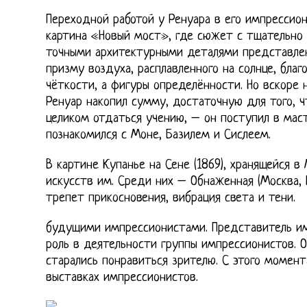
Переходной работой у Ренуара в его импрессио
картина «Новый мост», где сюжет с тщательно
точными архитектурными деталями представле
призму воздуха, расплавленного на солнце, бла
чёткости, а фигуры определённости. Но вскоре 
Ренуар накопил сумму, достаточную для того, ч
целиком отдаться учению, – он поступил в маст
познакомился с Моне, Базилем и Сислеем.
В картине Купанье на Сене (1869), хранящейся в
искусств им. Среди них – Обнаженная (Москва,
трепет прикосновения, вибрация света и тени.
будущими импрессионистами. Представитель им
роль в деятельности группы импрессионистов. 
старались понравиться зрителю. С этого момент
выставках импрессионистов.