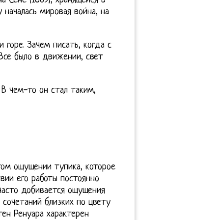
а Сене (1869), хранящейся в
 началась мировая война, на
 горе. Зачем писать, когда с
Все было в движении, свет
В чем-то он стал таким,
том ощущении тупика, которое
твии его работы постоянно
 часто добивается ощущения
сочетаний близких по цвету
тен Ренуара характерен