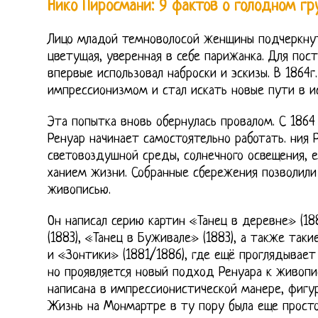
Нико Пиросмани: 9 фактов о голодном г
Лицо младой темноволосой женщины подчеркнут
цветущая, уверенная в себе парижанка. Для пос
впервые использовал наброски и эскизы. В 1864г.
импрессионизмом и стал искать новые пути в ис
Эта попытка вновь обернулась провалом. С 1864 
Ренуар начинает самостоятельно работать. ния 
световоздушной среды, солнечного освещения, 
ханием жизни. Собранные сбережения позволили
живописью.
Он написал серию картин «Танец в деревне» (18
(1883), «Танец в Буживале» (1883), а также таки
и «Зонтики» (1881/1886), где ещё проглядывает
но проявляется новый подход Ренуара к живоп
написана в импрессионистической манере, фигу
Жизнь на Монмартре в ту пору была еще простой