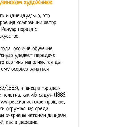
рузинском художнике
о индивидуально, это
троения композиции автор
 Ренуар порвал с
кусстве.
года, окончив обучение,
Ренуар уделяет передаче
его картины наполняются ды-
 ему всерьез заняться
82/1883), «Танец в городе»
е полотна, как «В саду» (1885)
 импрессионистское прошлое,
иси окружающая среда
ры очерчены четкими линиями.
, как в деревне.