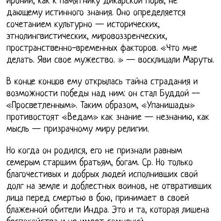
иронии, как к памятнику дикарской поры, не
дающему истинного знания. Оно определяется
сочетанием культурно — исторических,
этнолингвистических, мировоззренческих,
пространственно-временных факторов. «Что мне
делать. Яви свое мужество. » — восклицали Маруты.
В конце концов ему открылась тайна страдания и
возможности победы над ним: он стал Буддой --
«Просветленным». Таким образом, «Упанишады»
противостоят «Ведам» как знание — незнанию, как
мысль — призрачному миру религии.
Но когда он родился, его не признали равным
семерым старшим братьям, богам. Ср. Но только
благочестивых и добрых людей исполнивших свой
долг на земле и доблестных воинов, не отвративших
лица перед смертью в бою, принимает в своей
блаженной обители Индра. Это и та, которая лишена