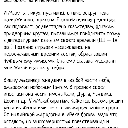
беспокойства и не имеет сомнений.
И Маруты, ликуя, пустились в пляс вокруг тела
поверженного дракона. Е окончательная редакция,
как полагают, осуществлена сказителем, близким
придворным кругам, пытавшимся приблизить поэму
к литературным канонам своего времени (III – IV
вв. ). Поздние отрывки наслаивались на
первоначальный древний костяк, обраставший
чуждым ему «мясом». Она ему сказала: «Сохрани
мне жизнь и я спасу тебя».
Вишну мыслился живущим в особой части неба,
омываемой небесным Гангом. В грозной своей
ипостаси она носит имена Кали, Дурга, Чандика,
Деви и др. V «Махабхараты». Кажется, Брахма решил
уйти из жизни вместе с этим миром раньше срока
От индийской мифологии в «Реке богов» мало что
осталось, но многомерностью повествования и