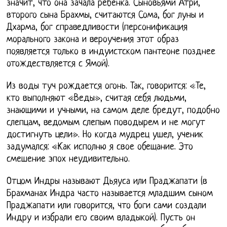
значит, что она зачала ребёнка. Сыновьями Атри,
второго сына Брахмы, считаются Сома, бог луны и
Дхарма, бог справедливости (персонификация
морального закона и вероучения этот образ
появляется только в индуистском пантеоне позднее
отождествляется с Ямой).
Из воды туч рождается огонь. Так, говорится: «Те,
кто выполняют «Веды», считая себя людьми,
знающими и учными, на самом деле бредут, подобно
слепцам, ведомым слепым поводырем и не могут
достигнуть цели». Но когда мудрец ушел, ученик
задумался: «Как исполню я свое обещание. Это
смешение эпох неудивительно.
Отцом Индры называют Дьяуса или Праджапати (в
Брахманах Индра часто называется младшим сыном
Праджапати или говорится, что боги сами создали
Индру и избрали его своим владыкой). Пусть он