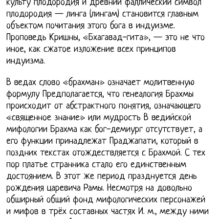
культу плодородия и древний фаллический символ
плодородия — линга (лингам) становится главным
объектом почитания этого бога в индуизме.
Проповедь Кришны, «Бхагавад-гита», — это не что
иное, как сжатое изложение всех принципов
индуизма.
В ведах слово «брахман» означает молитвенную
формулу Предполагается, что генеалогия Брахмы
происходит от абстрактного понятия, означающего
«священное знание» или мудрость В ведийской
мифологии Брахма как бог-демиург отсутствует, а
его функции принадлежат Праджапати, который в
поздних текстах отождествляется с Брахмой. С тех
пор платье странника стало его единственным
достоянием. В этот же период празднуется день
рождения царевича Рамы. Несмотря на довольно
обширный общий фонд мифологических персонажей
и мифов в трёх составных частях И. м., между ними