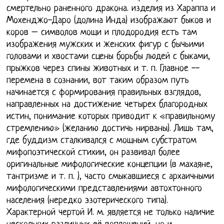
смертельно раненного дракона. изделия из Хараппа и
Мохенджо-Даро (долина Инда) изображают быков и
коров – символов мощи и плодородия есть там
изображения мужских и женских фигур с бычьими
головами и хвостами сцены борьбы людей с быками,
прыжков через спины животных и т. п. Главное --
перемена в сознании, вот таким образом путь
начинается с формирования правильных взглядов,
направленных на достижение четырех благородных
истин, понимание которых приводит к «правильному
стремлению» (желанию достичь нирваны). Лишь там,
где буддизм сталкивался с мощным субстратом
мифопоэтической стихии, он развивал более
оригинальные мифологические концепции (в махаяне,
тантризме и т. п. ), часто смыкавшиеся с архаичными
мифологическими представлениями автохтонного
населения (нередко эзотерического типа).
Характерной чертой И. м. является не только наличие