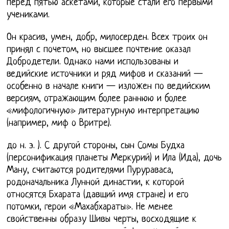
перед пятью аскетами, которые стали его первыми
учениками.
Он красив, умен, добр, милосерден. Всех троих он
принял с почетом, но высшее почтение оказал
Добродетели. Однако нами использованы и
ведийские источники и ряд мифов и сказаний —
особенно в начале книги — изложен по ведийским
версиям, отражающим более раннюю и более
«мифологичную» литературную интерпретацию
(например, миф о Вритре).
до н. э. ). С другой стороны, сын Сомы Будха
(персонификация планеты Меркурий) и Ила (Ида), дочь
Ману, считаются родителями Пурураваса,
родоначальника Лунной династии, к которой
относятся Бхарата (давщий имя стране) и его
потомки, герои «Махабхараты». Не менее
свойственны образу Шивы черты, восходящие к