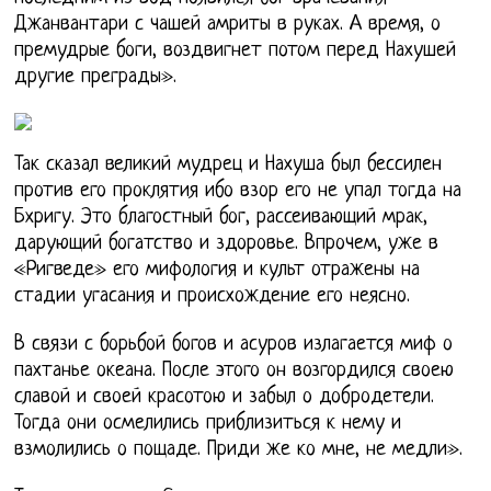
Джанвантари с чашей амриты в руках. А время, о
премудрые боги, воздвигнет потом перед Нахушей
другие преграды».
Так сказал великий мудрец и Нахуша был бессилен
против его проклятия ибо взор его не упал тогда на
Бхригу. Это благостный бог, рассеивающий мрак,
дарующий богатство и здоровье. Впрочем, уже в
«Ригведе» его мифология и культ отражены на
стадии угасания и происхождение его неясно.
В связи с борьбой богов и асуров излагается миф о
пахтанье океана. После этого он возгордился своею
славой и своей красотою и забыл о добродетели.
Тогда они осмелились приблизиться к нему и
взмолились о пощаде. Приди же ко мне, не медли».