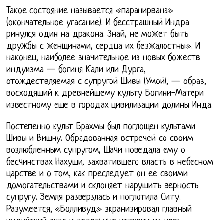
Такое состояние называется «паранирвана»
(окончательное угасание). И бесстрашный Индра
ринулся один на дракона. Знай, не может быть
дружбы с женщинами, сердца их безжалостны». И
наконец, наиболее значительное из новых божеств
индуизма — богиня Кали или Дурга,
отождествляемая с супругой Шивы (Умой), — образ,
восходящий к древнейшему культу Богини-Матери
известному еще в городах цивилизации долины Инда.
Постепенно культ Брахмы был поглощен культами
Шивы и Вишну. Обрадованная встречей со своим
возлюбленным супругом, Шачи поведала ему о
бесчинствах Нахуши, захватившего власть в небесном
царстве и о том, как преследует он ее своими
домогательствами и склоняет нарушить верность
супругу. Земля разверзлась и поглотила Ситу.
Разумеется, «Болливуд» экранизировал главный