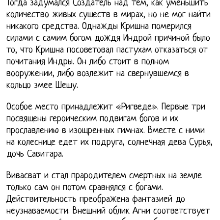
Тогда задумался Создатель над тем, как уменьшить
количество живых существ в мирах, но не мог найти
никакого средства. Однажды Кришна померился
силами с самим богом дождя Индрой причиной было
то, что Кришна посоветовал пастухам отказаться от
почитания Индры. Он либо стоит в полном
вооружении, либо возлежит на свернувшемся в
кольцо змее Шешу.
Особое место принадлежит «Ригведе». Первые три
посвящены героическим подвигам богов и их
прославлению в изощренных гимнах. Вместе с ними
на колеснице едет их подруга, солнечная дева Сурья,
дочь Савитара.
Вивасват и стал прародителем смертных на земле
только сам он потом сравнялся с богами.
Действительность преображена фантазией до
неузнаваемости. Внешний облик Агни соответствует