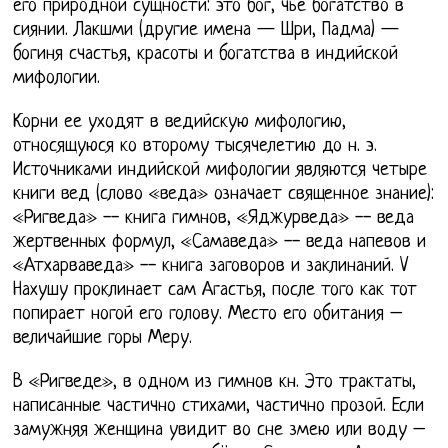
его природной сущности: это бог, чье богатство в
сиянии. Лакшми (другие имена — Шри, Падма) —
богиня счастья, красоты и богатства в индийской
мифологии.
Корни ее уходят в ведийскую мифологию,
относящуюся ко второму тысячелетию до н. э.
Источниками индийской мифологии являются четыре
книги вед (слово «веда» означает священное знание):
«Ригведа» -- книга гимнов, «Яджурведа» -- веда
жертвенных формул, «Самаведа» -- веда напевов и
«Атхарваведа» -- книга заговоров и заклинаний. V
Нахушу проклинает сам Агастья, после того как тот
попирает ногой его голову. Место его обитания –
величайшие горы Меру.
В «Ригведе», в одном из гимнов кн. Это трактаты,
написанные частично стихами, частично прозой. Если
замужняя женщина увидит во сне змею или воду –