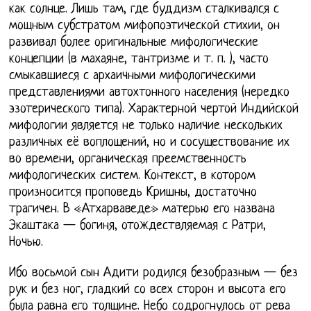
как солнце. Лишь там, где буддизм сталкивался с
мощным субстратом мифопоэтической стихии, он
развивал более оригинальные мифологические
концепции (в махаяне, тантризме и т. п. ), часто
смыкавшиеся с архаичными мифологическими
представлениями автохтонного населения (нередко
эзотерического типа). Характерной чертой Индийской
мифологии является не только наличие нескольких
различных её воплощений, но и сосуществование их
во времени, органическая преемственность
мифологических систем. Контекст, в котором
произносится проповедь Кришны, достаточно
трагичен. В «Атхарваведе» матерью его названа
Экаштака — богиня, отождествляемая с Ратри,
Ночью.
Ибо восьмой сын Адити родился безобразным — без
рук и без ног, гладкий со всех сторон и высота его
была равна его толщине. Небо содрогнулось от рева