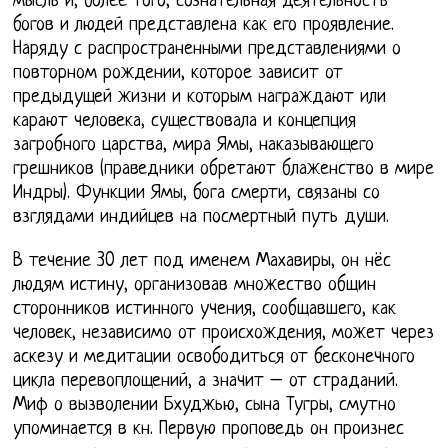
мысль и, более того, сознательная деятельность
богов и людей представлена как его проявление.
Наряду с распространенными представлениями о
повторном рождении, которое зависит от
предыдущей жизни и которым награждают или
карают человека, существовала и концепция
загробного царства, мира Ямы, наказывающего
грешников (праведники обретают блаженство в мире
Индры). Функции Ямы, бога смерти, связаны со
взглядами индийцев на посмертный путь души.
В течение 30 лет под именем Махавиры, он нёс
людям истину, организовав множество общин
сторонников истинного учения, сообщавшего, как
человек, независимо от происхождения, может через
аскезу и медитации освободиться от бесконечного
цикла перевоплощений, а значит – от страданий.
Миф о вызволении Бхуджью, сына Тугры, смутно
упоминается в кн. Первую проповедь он произнес