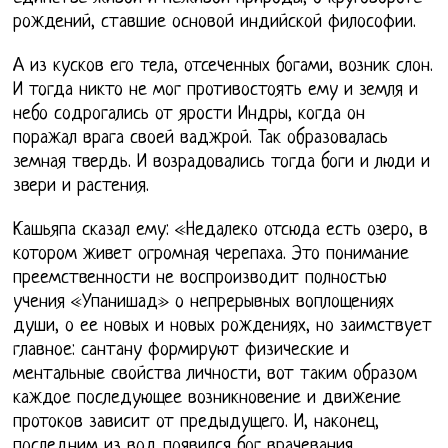
рождений, ставшие основой индийской философии.
А из кусков его тела, отсеченных богами, возник слон.
И тогда никто не мог противостоять ему и земля и
небо содрогались от ярости Индры, когда он
поражал врага своей ваджрой. Так образовалась
земная твердь. И возрадовались тогда боги и люди и
звери и растения.
Кашьяпа сказал ему: «Недалеко отсюда есть озеро, в
котором живет огромная черепаха. Это понимание
преемственности не воспроизводит полностью
учения «Упанишад» о непрерывных воплощениях
души, о ее новых и новых рождениях, но заимствует
главное: сантану формируют физические и
ментальные свойства личности, вот таким образом
каждое последующее возникновение и движение
протоков зависит от предыдущего. И, наконец,
последним из вод появился бог врачевания