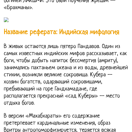
богиней ЛАКШМИ. Это были поучения жрецам —
«Брахманы».
Название реферата: Индийская мифология
В живых остаются лишь пятеро Пандавов. Один из
самых известных индийских мифов рассказывает, как
боги, чтобы добыть напиток бессмертия (амриту),
занимались пахтаньем океана и из воды, древнейшей
стихии, возникли великие сокровища. Кубера --
хозяин богатств, одаряющий сокровищами,
пребывающий на горе Гандхамадане, где
располагается прекрасный «сад Куберы» -- место
отдыха богов.
В версии «Махабхараты» его содержание
претерпевает кардинальные изменения, образ
Вритры антропоморфизируется, теряется всякая