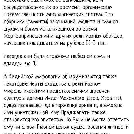
нескольких различных её воплощений, но и
сосуществование их во времени, органическая
преемственность мифологических систем. Это
сборники (самхиты) заклинаний, молитв и гимнов
духам и богам исполнявшихся во время
жертвоприношений и других религиозных обрядов,
начавших складываться на рубеже II-I тыс.
Некогда они были стражами небесной сомы и
владели ею. 1).
В Ведийской мифологии обнаруживаются также
некоторые черты сходства с религиозно-
мифологическими представлениями древней
культуры долины Инда (Мохенджо-Даро, Хараппа),
существовавшей до вторжения ариев и, возможно
ими уничтоженной. Имя Праджапати также
становится его эпитетом. Но Ручи не могла ответить
ему ни слова. Главной целью существования личности