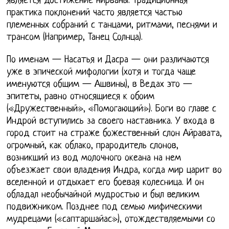
является достижение нирваны. Традиционная
практика поклонений часто является частью
племенных собраний с танцами, ритмами, песнями и
трансом (Например, Танец Солнца).
По именам — Насатья и Дасра — они различаются
уже в эпической мифологии (хотя и тогда чаще
именуются общим — Ашвины), в Ведах это —
эпитеты, равно относящиеся к обоим
(«Дружественный», «Помогающий»). Боги во главе с
Индрой вступились за своего наставника. У входа в
город стоит на страже божественный слон Айравата,
огромный, как облако, прародитель слонов,
возникший из вод молочного океана на нем
объезжает свои владения Индра, когда мир царит во
вселенной и отдыхает его боевая колесница. И он
обладал необычайной мудростью и был великим
подвижником. Позднее под семью мифическими
мудрецами («саптаршайас»), отождествляемыми со