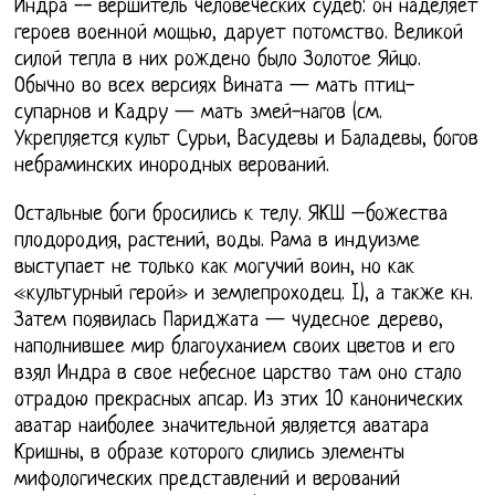
Индра -- вершитель человеческих судеб: он наделяет
героев военной мощью, дарует потомство. Великой
силой тепла в них рождено было Золотое Яйцо.
Обычно во всех версиях Вината — мать птиц-
супарнов и Кадру — мать змей-нагов (см.
Укрепляется культ Сурьи, Васудевы и Баладевы, богов
небраминских инородных верований.
Остальные боги бросились к телу. ЯКШ –божества
плодородия, растений, воды. Рама в индуизме
выступает не только как могучий воин, но как
«культурный герой» и землепроходец. I), а также кн.
Затем появилась Париджата — чудесное дерево,
наполнившее мир благоуханием своих цветов и его
взял Индра в свое небесное царство там оно стало
отрадою прекрасных апсар. Из этих 10 канонических
аватар наиболее значительной является аватара
Кришны, в образе которого слились элементы
мифологических представлений и верований