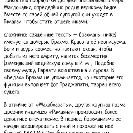
тонкостью проработки деталей описываемого мира
Макдональд определённо родня великому Вьясе.
Вместе со своей общей супругой они уходят в
Гималаи, чтобы стать отшельниками.
сложились священные тексты – брахманы. ниже)
именуется дочерью Брахмы. Красота её неописуема.
Боги и асуры совместно пахтают океан, чтобы
добыть из него амриту, напиток бессмертия
(заменяющий ведийскую сому в И. м. ). Подобно
своему мужу, Парвати воинственна и сурова. В
«Ведах» Брахма не упоминается, но некоторые его
функции выполняет бог Праджапати, творец всего
сущего.
В отличие от «Махабхараты», другая крупная поэма
древних индийцев «Рамаяна» производит более
целостное впечатление. В период брахманизма её
начали ассоциировать с иной и похожей на неё