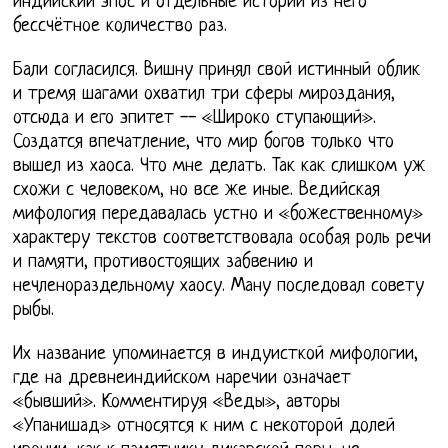
индийский эпос и отдельные истории из него
бессчётное количество раз.
Бали согласился. Вишну принял свой истинный облик
и тремя шагами охватил три сферы мироздания,
отсюда и его эпитет -- «Широко ступающий».
Создатся впечатление, что мир богов только что
вышел из хаоса. Что мне делать. Так как слишком уж
схожи с человеком, но все же иные. Ведийская
мифология передавалась устно и «божественному»
характеру текстов соответствовала особая роль речи
и памяти, противостоящих забвению и
нечленораздельному хаосу. Ману последовал совету
рыбы.
Их название упоминается в индуисткой мифологии,
где на древнеиндийском наречии означает
«бывший». Комментируя «Веды», авторы
«Упанишад» относятся к ним с некоторой долей