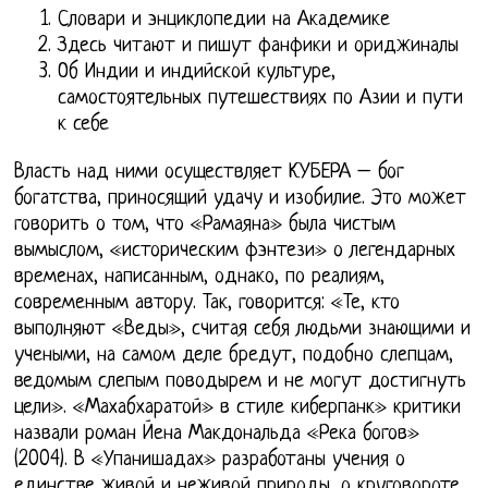
Словари и энциклопедии на Академике
Здесь читают и пишут фанфики и ориджиналы
Об Индии и индийской культуре,
самостоятельных путешествиях по Азии и пути
к себе
Власть над ними осуществляет КУБЕРА – бог
богатства, приносящий удачу и изобилие. Это может
говорить о том, что «Рамаяна» была чистым
вымыслом, «историческим фэнтези» о легендарных
временах, написанным, однако, по реалиям,
современным автору. Так, говорится: «Те, кто
выполняют «Веды», считая себя людьми знающими и
учеными, на самом деле бредут, подобно слепцам,
ведомым слепым поводырем и не могут достигнуть
цели». «Махабхаратой» в стиле киберпанк» критики
назвали роман Йена Макдональда «Река богов»
(2004). В «Упанишадах» разработаны учения о
единстве живой и неживой природы, о круговороте