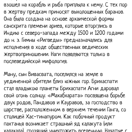
взошел на корабль и рыба приплыла к нему. С тех пор
в жертву предкам приносят выхолощенных баранов.
Она была создана на основе архаической формы
санскрита племени ариев, которые вторглись в
Индию с северо-запада между 1500 и 1200 годами
до н. э. Гимны «Ригведы» предназначались для
исполнения в ходе общественных ведических
жертвоприношении. Наги появляются только в
послеведийской мифология.
Ману, сын Вивасвата, поселился на земле в
уединенной обители близ южных гор. Брихаспати
стал владыкою планеты Брихаспати Агни даровал
свой огонь солнцу. «Махабхарата» посвящена борьбе
двух родов, Пандавов и Кауравов, за господство в
царстве, расположенном в верхнем течении Ганга, со
столицей Хас-тинапуром. Как побочный продукт
пахтанья возникает страшный яд калакута (или
халахала), грозящий уничтожить вселенную. Начатые с