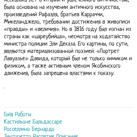
несколько лет в Италии и увлечённого античностью,
была основана на изучении античного искусства,
произведений Рафаэля, братьев Карраччи,
Микеланджело, требовании достижения в живописи
«правды» и «величия». Но в 1816 году был изгнан из
страны как «цареубийца», несмотря на ходатайство
министра полиции Эли Деказа. Его картины, по сути,
являются материализованной поэзией. «Портрет
Лавуазье» Давида, который был не только химиком и
физиком, а также активным членом Якобинского
движения, была запрещена властями к показу.
.
Гойя Работы
Кастильоне Бальдассаре
Росселлино Бернардо
Тинторетто Распятие Описание