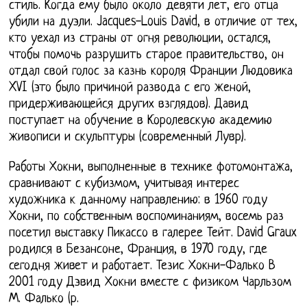
стиль. Когда ему было около девяти лет, его отца
убили на дуэли. Jacques-Louis David, в отличие от тех,
кто уехал из страны от огня революции, остался,
чтобы помочь разрушить старое правительство, он
отдал свой голос за казнь короля Франции Людовика
XVI (это было причиной развода с его женой,
придерживающейся других взглядов). Давид
поступает на обучение в Королевскую академию
живописи и скульптуры (современный Лувр).
Работы Хокни, выполненные в технике фотомонтажа,
сравнивают с кубизмом, учитывая интерес
художника к данному направлению: в 1960 году
Хокни, по собственным воспоминаниям, восемь раз
посетил выставку Пикассо в галерее Тейт. David Graux
родился в Безансоне, Франция, в 1970 году, где
сегодня живет и работает. Тезис Хокни-Фалько В
2001 году Дэвид Хокни вместе с физиком Чарльзом
М. Фалько (р.