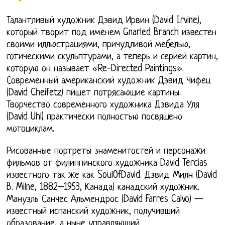
Талантливый художник Дэвид Ирвин (David Irvine),
который творит под именем Gnarled Branch известен
своими иллюстрациями, причудливой мебелью,
готическими скульптурами, а теперь и серией картин,
которую он называет «Re-Directed Paintings».
Современный американский художник Дэвид Чифец
(David Cheifetz) пишет потрясающие картины.
Творчество современного художника Дэвида Уля
(David Uhl) практически полностью посвящено
мотоциклам.
Рисованные портреты знаменитостей и персонажи
фильмов от филиппинского художника David Tercias
известного так же как SoulOfDavid. Дэвид Милн (David
B. Milne, 1882–1953, Канада) канадский художник.
Мануэль Санчес Альмендрос (David Farres Calvo) —
известный испанский художник, получивший
образование, а ныне управляющий