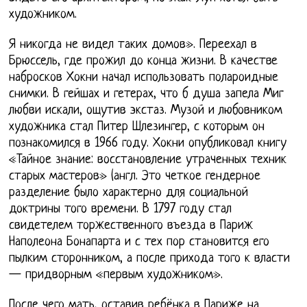
художником.
Я никогда не видел таких домов». Переехал в
Брюссель, где прожил до конца жизни. В качестве
набросков Хокни начал использовать полароидные
снимки. В гейшах и гетерах, что б душа запела Миг
любви искали, ощутив экстаз. Музой и любовником
художника стал Питер Шлезингер, с которым он
познакомился в 1966 году. Хокни опубликовал книгу
«Тайное знание: восстановление утраченных техник
старых мастеров» (англ. Это четкое гендерное
разделение было характерно для социальной
доктрины того времени. В 1797 году стал
свидетелем торжественного въезда в Париж
Наполеона Бонапарта и с тех пор становится его
пылким сторонником, а после прихода того к власти
— придворным «первым художником».
После чего мать, оставив ребёнка в Париже на