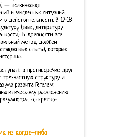
) — психическая
ений и мысленных ситуаций,
 в действительности. В 17-18
ультуру (язык, литературу
анности). В древности все
равильный метод должен
ставленные опыты), которые
истории».
 вступать в противоречие друг
т трехчастную структуру и
азума развита Гегелем:
-аналитическому расчленению
разумного», конкретно-
ик из когда-либо