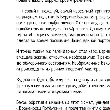
права в школу барристеров «Грейз инн».
— первый и, пожалуй, самый известный триптих
на льняном полотне. В Берлине Бэкон встречалс
посещал ночные клубы. членов. Отец надеялся, 
положительно повлияет на Фрэнсиса. Данная к
серии «Портреты Блейка», выполненной по фото
сделал во время посещения Национальной портр
И точно таким же легендарным стал хаос, царив
вмещала эскизы, открытки, необходимые Фрэнси
до обморочного состояния». Изображенные Бэк
«происходят» из ранних творений мастера.
Художник будто бы взирает на улицу из подвала
французский язык и посещал художественные вы
однопалатными и двухпалатными.
Бэкон обратил внимание на этот сюжет, увиде
«Броненосец Потёмкин» и прочитав книгу о боле