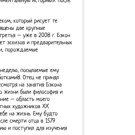
риментальную историю». После
еком, который рисует те
вящены две крупные
третья – уже в 2008 г. Бэкон
ает эскизов и предварительных
ки, порождаемые
в неделю, посылаемые ему
отками8. Отец не принял
есмотря на занятия Бэкона
о жизни были философия и
ание – область моего
стных художников XX
ебе на жизнь. Ему будто
осле смерти отца в 1579
нию и поступил для изучения