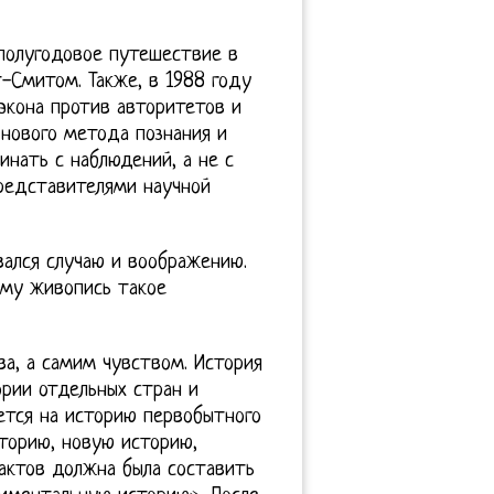
 полугодовое путешествие в
-Смитом. Также, в 1988 году
экона против авторитетов и
нового метода познания и
нать с наблюдений, а не с
редставителями научной
вался случаю и воображению.
ему живопись такое
ва, а самим чувством. История
ории отдельных стран и
ется на историю первобытного
торию, новую историю,
актов должна была составить