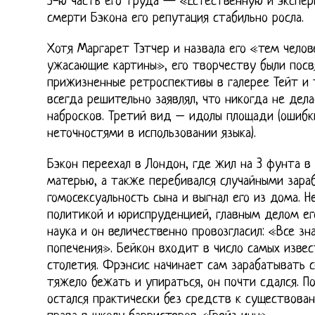
3-ю часть его труда — «Естественную и экспе
смерти Бэкона его репутация стабильно росла.
Хотя Маргарет Тэтчер и назвала его «тем челов
ужасающие картины», его творчеству были пос
прижизненные ретроспективы в галерее Тейт и 
всегда решительно заявлял, что никогда не дел
набросков. Третий вид – идолы площади (ошиб
неточностями в использовании языка).
Бэкон переехал в Лондон, где жил на 3 фунта 
матерью, а также перебивался случайными зараб
гомосексуальность сына и выгнал его из дома. Н
политикой и юриспруденцией, главным делом ег
наука и он величественно провозгласил: «Все зн
попечения». Бейкон входит в число самых изве
столетия. Фрэнсис начинает сам зарабатывать с
тяжело бежать и упираться, он почти сдался. П
остался практически без средств к существова