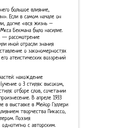
него большое влияние,
». Если в самом начале он
ии, догме «вся жизнь –
Мкса Бекмана было насилие.
ia — рассмотрение
или иной отрасли знания
ставление о закономерностях
 его атеистических воззрений
 частей: нахождение
учение о 3 стилях: высоком,
тиля: отборе слов, сочетании
произнесение. В апреле 1933
ие в выставке в Мейор Гэллери
влиянием творчества Пикассо,
лером. Поэзия
 однотипно с авторским.