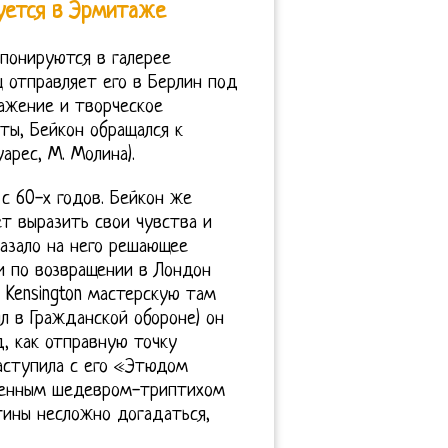
руется в Эрмитаже
спонируются в галерее
 отправляет его в Берлин под
ажение и творческое
ты, Бейкон обращался к
рес, М. Молина).
с 60-х годов. Бейкон же
т выразить свои чувства и
казало на него решающее
и по возвращении в Лондон
 Kensington мастерскую там
ил в Гражданской обороне) он
, как отправную точку
наступила с его «Этюдом
именным шедевром-триптихом
ртины несложно догадаться,