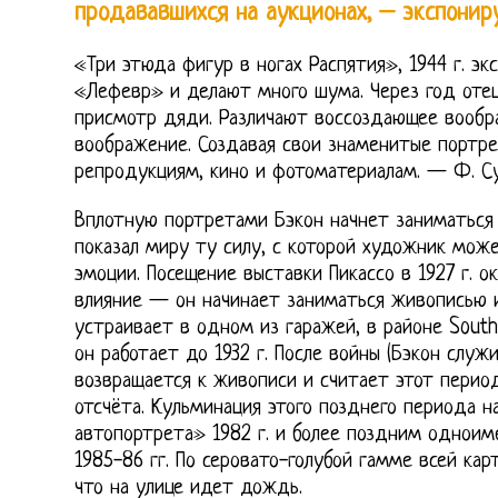
продававшихся на аукционах, – экспони
«Три этюда фигур в ногах Распятия», 1944 г. эк
«Лефевр» и делают много шума. Через год отец
присмотр дяди. Различают воссоздающее вообр
воображение. Создавая свои знаменитые портре
репродукциям, кино и фотоматериалам. — Ф. Суа
Вплотную портретами Бэкон начнет заниматься 
показал миру ту силу, с которой художник може
эмоции. Посещение выставки Пикассо в 1927 г. о
влияние — он начинает заниматься живописью 
устраивает в одном из гаражей, в районе South
он работает до 1932 г. После войны (Бэкон служ
возвращается к живописи и считает этот период
отсчёта. Кульминация этого позднего периода 
автопортрета» 1982 г. и более поздним одно
1985-86 гг. По серовато-голубой гамме всей ка
что на улице идет дождь.