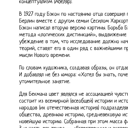
концептуализм (Абеляр).
В 1927 году Бэкон по настоянию отца совершил
Берлин вместе с другом семьи Сесилом Харкорт
Бэкон написал вторую версию картины. Борьба Б
метода «логических дистинкций», выдвижение 
убеждение в том, что исследование должно начи
теорий, ставят его в один ряд с важнейшими п
мысли Нового времени.
По словам художника, создавая образы, он отда
И добавлял не без юмора: «Хотел бы знать, поч
утомительное занятие.
Для Бекмана цвет являлся не ассоциацией чувст
состоит из всемирной (всеобщей) истории и ист
народов (их отечественная история) подразделя
общества, древнюю историю, средневековую ис
новейшую историю. Собранная при этом масса ф