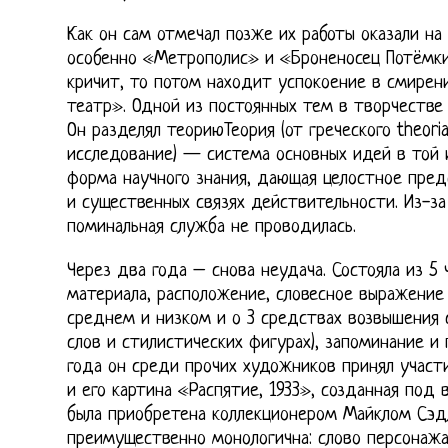
Как он сам отмечал позже их работы оказали на 
особенно «Метрополис» и «Броненосец Потёмкин
кричит, то потом находит успокоение в смирен
театр». Одной из постоянных тем в творчестве 
Он разделял теориюТеория (от греческого theor
исследование) — система основных идей в той 
форма научного знания, дающая целостное пред
и существенных связях действительности. Из-за
поминальная служба не проводилась.
Через два года – снова неудача. Состояла из 5
материала, расположение, словесное выражение (
среднем и низком и о 3 средствах возвышения с
слов и стилистических фигурах), запоминание и 
года он среди прочих художников принял участ
и его картина «Распятие, 1933», созданная под 
была приобретена коллекционером Майклом Сэд
преимущественно монологична: слово персонажа