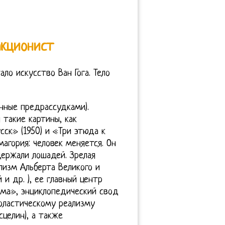
акционист
о искусство Ван Гога. Тело
нные предрассудками).
 такие картины, как
сск» (1950) и «Три этюда к
магория: человек меняется. Он
держали лошадей. Зрелая
елизм Альберта Великого и
и др. ), ее главный центр
ма», энциклопедический свод
холастическому реализму
сцелин), а также