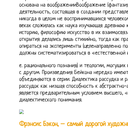
основана на воображенииВоображение (фантазия
деятельность, состоящая в создании представл
никогда в целом не воспринимавшихся человеком
веках сложилась как наука изучающая древнюю к
историю, философию искусство в их взаимосвяз
открытия делались лишь стихийно, тогда как п
опираться на эксперименты (целенаправленно по
должны систематизироваться в «естественной 
е. рационального познания) и теологии, могущих
с другом. Произведения Бейкона нередко имею
объединяются в серии. Диалектика рассудка и р
рассудок как низшая способность к абстрактно
является предварительным условием высшего, «
диалектического понимания.
Фрэнсис Бэкон, – самый дорогой художн