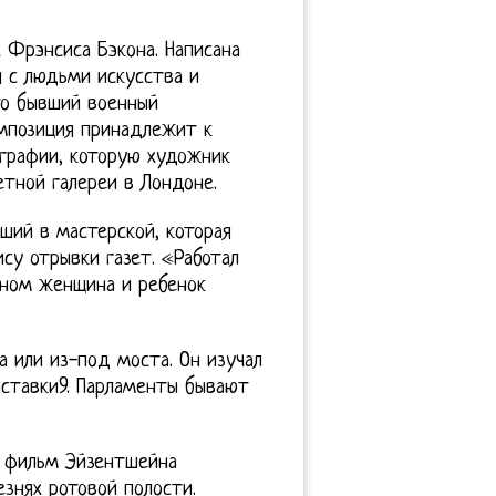
 Фрэнсиса Бэкона. Написана
я с людьми искусства и
что бывший военный
омпозиция принадлежит к
графии, которую художник
етной галереи в Лондоне.
ший в мастерской, которая
су отрывки газет. «Работал
оном женщина и ребенок
 или из-под моста. Он изучал
ставки9. Парламенты бывают
в фильм Эйзентшейна
знях ротовой полости.