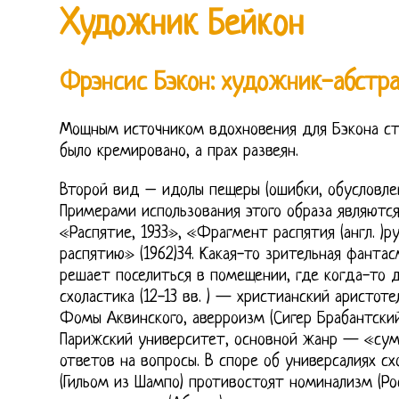
Художник Бейкон
Фрэнсис Бэкон: художник-абстр
Мощным источником вдохновения для Бэкона стал
было кремировано, а прах развеян.
Второй вид – идолы пещеры (ошибки, обусловле
Примерами использования этого образа являются
«Распятие, 1933», «Фрагмент распятия (англ. )ру
распятию» (1962)34. Какая-то зрительная фантас
решает поселиться в помещении, где когда-то 
схоластика (12-13 вв. ) — христианский аристот
Фомы Аквинского, аверроизм (Сигер Брабантский 
Парижский университет, основной жанр — «сум
ответов на вопросы. В споре об универсалиях с
(Гильом из Шампо) противостоят номинализм (Ро