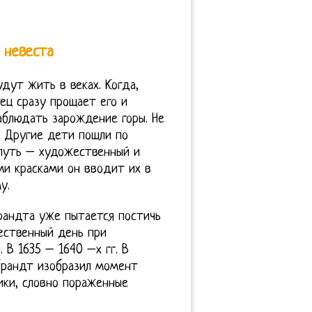
 невеста
дут жить в веках. Когда,
ец сразу прощает его и
аблюдать зарождение горы. Не
. Другие дети пошли по
 путь – художественный и
ми красками он вводит их в
у.
брандта уже пытается постичь
ественный день при
 В 1635 – 1640 –х гг. В
мбрандт изобразил момент
ики, словно пораженные