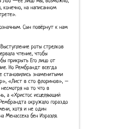
н Лоо —ее лицо мы, возможно,
, конечно, на написанном
трете».
означным. Сын повёрнут к нам
 «Выступление роты стрелков
ервала чтение, чтобы
бы прикрыть Его лицо от
чие. Но Рембрандт всегда
ые становились знаменитыми
», «Лист в сто флоринов», –
несмотря на то что в
нь, а «Христос исцеляющий
 Рембрандта окружало гораздо
ени, хотя и не один
а Менассеха бен Израэля.