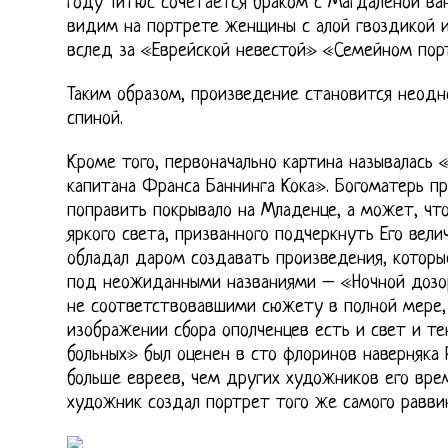
году Титюс сочетается браком с Магдаленой ва
видим на портрете женщины с алой гвоздикой и
вслед за «Еврейской невестой» «Семейном пор
Таким образом, произведение становится неодн
спиной.
Кроме того, первоначально картина называлась
капитана Франса Баннинга Кока». Богоматерь пр
поправить покрывало на Младенце, а может, что
яркого света, призванного подчеркнуть Его вели
обладал даром создавать произведения, котор
под неожиданными названиями – «Ночной дозор
не соответствовавшими сюжету в полной мере, 
изображении сбора ополченцев есть и свет и те
больных» был оценен в сто флоринов наверняка
больше евреев, чем других художников его врем
художник создал портрет того же самого раввин