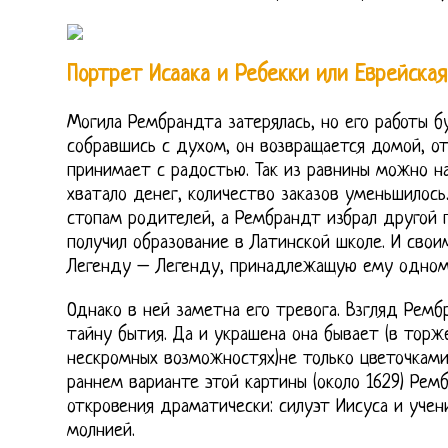
Портрет Исаака и Ребекки или Еврейская
Могила Рембрандта затерялась, но его работы бу
собравшись с духом, он возвращается домой, от
принимает с радостью. Так из равнины можно н
хватало денег, количество заказов уменьшилось
стопам родителей, а Рембрандт избрал другой
получил образование в Латинской школе. И свои
Легенду – Легенду, принадлежащую ему одном
Однако в ней заметна его тревога. Взгляд Рем
тайну бытия. Да и украшена она бывает (в торж
нескромных возможностях)не только цветочками.
раннем варианте этой картины (около 1629) Ре
откровения драматически: силуэт Иисуса и учен
молнией.