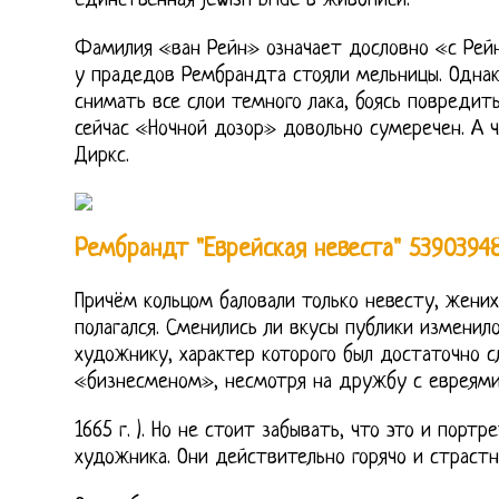
единственная jewish bride в живописи.
Фамилия «ван Рейн» означает дословно «с Рейна
у прадедов Рембрандта стояли мельницы. Однак
снимать все слои темного лака, боясь повредит
сейчас «Ночной дозор» довольно сумеречен. А ч
Диркс.
Рембрандт "Еврейская невеста" 5390394
Причём кольцом баловали только невесту, жених
полагался. Сменились ли вкусы публики изменил
художнику, характер которого был достаточно с
«бизнесменом», несмотря на дружбу с евреями
1665 г. ). Но не стоит забывать, что это и порт
художника. Они действительно горячо и страстн