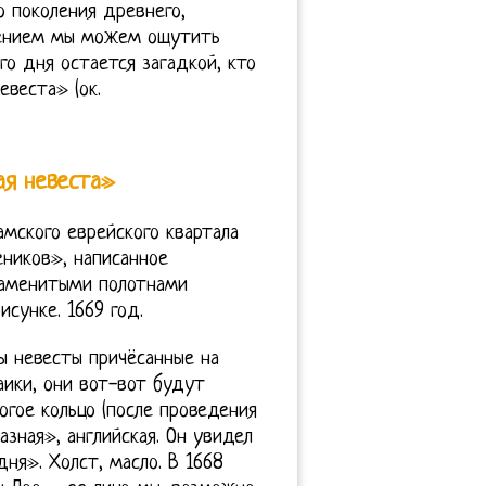
о поколения древнего,
вением мы можем ощутить
о дня остается загадкой, кто
веста» (ок.
ая невеста»
мского еврейского квартала
ников», написанное
наменитыми полотнами
сунке. 1669 год.
ы невесты причёсанные на
аики, они вот-вот будут
гое кольцо (после проведения
азная», английская. Он увидел
ня». Холст, масло. В 1668