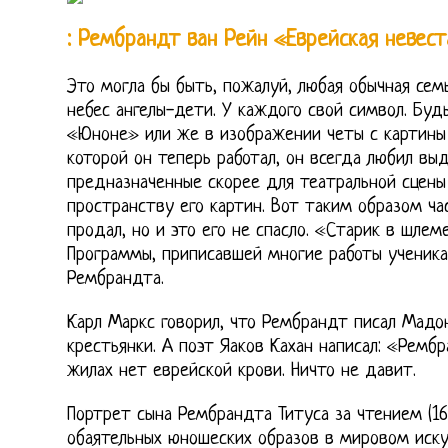
: Рембрандт ван Рейн «Еврейская невест
Это могла бы быть, пожалуй, любая обычная сем
небес ангелы-дети. У каждого свой символ. Буд
«Юноне» или же в изображении четы с картины 
которой он теперь работал, он всегда любил в
предназначенные скорее для театральной сцены
пространству его картин. Вот таким образом ча
продал, но и это его не спасло. «Старик в шл
Программы, приписавшей многие работы ученик
Рембрандта.
Карл Маркс говорил, что Рембрандт писал Мадо
крестьянки. А поэт Яаков Кахан написал: «Рембр
жилах нет еврейской крови. Ничто не давит.
Портрет сына Рембрандта Титуса за чтением (16
обаятельных юношеских образов в мировом иску