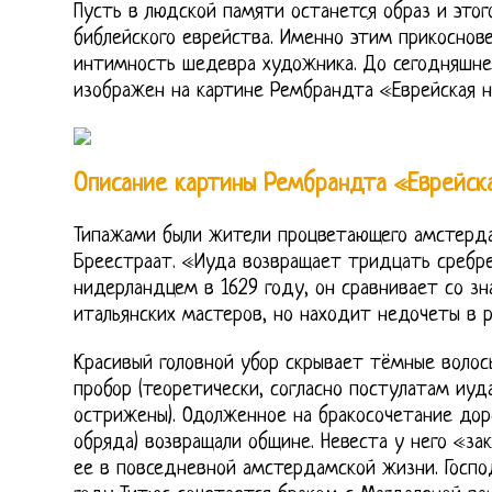
Пусть в людской памяти останется образ и этог
библейского еврейства. Именно этим прикосно
интимность шедевра художника. До сегодняшнег
изображен на картине Рембрандта «Еврейская не
Описание картины Рембрандта «Еврейск
Типажами были жители процветающего амстерда
Бреестраат. «Иуда возвращает тридцать сребре
нидерландцем в 1629 году, он сравнивает со з
итальянских мастеров, но находит недочеты в ри
Красивый головной убор скрывает тёмные волос
пробор (теоретически, согласно постулатам иуд
острижены). Одолженное на бракосочетание доро
обряда) возвращали общине. Невеста у него «зак
ее в повседневной амстердамской жизни. Господ