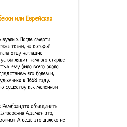
бекки или Еврейская
о вуалью. После смерти
тена ткани, на которой
гала отцу наглядно
тус выглядит намного старше
сты» ему было всего около
следствием его болезни,
удожника в 1668 году.
 по существу как моленный
ие Рембрандта объединить
Сотворения Адама» это,
описи. А ведь это далеко не