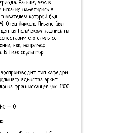
ериода. Раньше, чем в
 искания наметились в
основателем которой был
). Отец Никколо Пизано был
йденная Полачеком надпись на
сопоставим его стиль со
ений, как, например
. В Пизе скульптор
) воспроизводит тип кафедры
большего единства архит.
донна францисканцев (ок. 1300
НО – 0
но