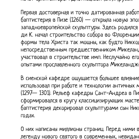
Первая достоверная и точно датированная рабо
баптистерия в Пизе (1260) — открыла новую эпо
западноевропейской скульптуры. Здесь родился 
ди К. начал строительство собора во Флоренции
формы тела Христа так мощны, как будто Никко
непосредственным предшественником Микеландж
участвовал в строительстве имп. Неслучайно ег
опытами прославленного скульптора Микеландж
В сиенской кафедре ощущается большее влияние
использовал при работе и технологии античных 
(1297— 1301). Рельеф кафедры Сант-Андреа в Пи
сформировался в кругу классицизирующих маст
баптистерия декорировал скульптурами сын Ни
годах.
О них написаны миллионы страниц. Перед ними 
легенду нового святого в современных, невидан