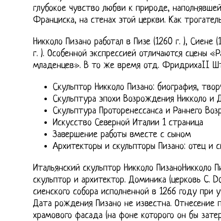
глубокое чувство любви к природе, наполнявше
Франциска, на стенах этой церкви. Как трогател
Никколо Пизано работал в Пизе (1260 г. ), Сиене (
г. ). Особенной экспрессией отличаются сцены «
младенцев». В то же время отд. ФридрихаII Ш
Скульптор Никколо Пизано: биография, тво
Скульптура эпохи Возрождения Никколо и 
Скульптура Проторенессанса и Раннего Во
Искусство Северной Италии 1 страница
Завершение работы вместе с сыном
Архитекторы и скульпторы Пизано: отец и с
Итальянский скульптор Никколо ПизаноНикколо П
скульптор и архитектор. Доминика (церковь C. D
сиенского собора исполненной в 1266 году при 
Дата рождения Пизано не известна. Отнесение 
храмового фасада (на фоне которого он бы затер