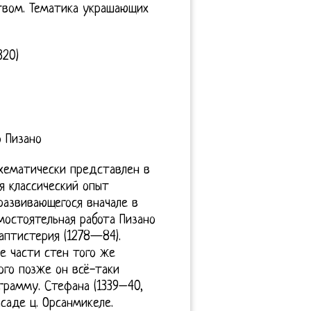
твом. Тематика украшающих
320)
о Пизано
хематически представлен в
я классический опыт
развивающегося вначале в
остоятельная работа Пизано
аптистерия (1278—84).
е части стен того же
ого позже он всё-таки
грамму. Стефана (1339–40,
саде ц. Орсанмикеле.