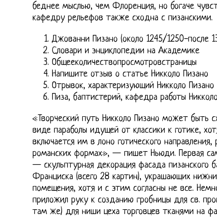
беднее мыслью, чем Флоренция, но богаче чувс
кафедру рельефов также сходна с пизанскими.
Джованни Пизано (около 1245/1250-после 1
Словари и энциклопедии на Академике
Общееколичествопросмотровстраницы
Напишите отзыв о статье Никколо Пизано
Отрывок, характеризующий Никколо Пизано
Пиза, баптистерий, кафедра работы Никкол
«Творческий путь Никколо Пизано может быть с
виде параболы идущей от классики к готике, хот
включается им в лоно готического направления, 
романских формах», — пишет Ньюди. Первая сам
— скульптурная декорация фасада пизанского б
Франциска (всего 28 картин), украшающих нижни
помещения, хотя и с этим согласны не все. Немн
приложил руку к созданию гробницы для св. про
там же) для ниши цеха торговцев тканями на фа