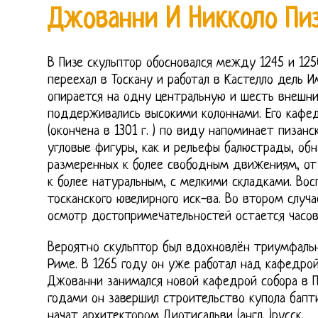
Джованни И Никколо Пи
В Пизе скульптор обосновался между 1245 и 125
переехал в Тоскану и работал в Кастелло дель 
опирается на одну центральную и шесть внешни
поддерживались высокими колоннами. Его кафе
(окончена в 1301 г. ) по виду напоминает пизан
угловые фигуры, как и рельефы балюстрады, об
размеренных к более свободным движениям, от
к более натуральным, с мелкими складками. Вос
тосканского ювелирного иск-ва. Во втором случа
осмотр достопримечательностей остается часов
Вероятно скульптор был вдохновлён триумфальн
Риме. В 1265 году он уже работал над кафедрой
Джованни занимался новой кафедрой собора в П
годами он завершил строительство купола бапти
начат архитектором Диотисальви (англ. )русск.