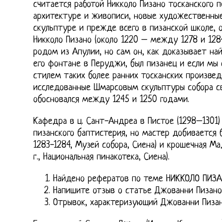
считается работой Никколо Пизано тосканского п
архитектуре и живописи, новые художественные
скульптуре и прежде всего в пизанской школе, 
Никколо Пизано (около 1220 – между 1278 и 1284
родом из Апулии, но сам он, как доказывает на
его фонтане в Перуджи, был пизанец и если мы 
стилем таких более ранних тосканских произвед
исследованные Шмарсовым скульптуры собора св
обосновался между 1245 и 1250 годами.
Кафедра в ц. Сант-Андреа в Пистое (1298–1301
пизанского баптистерия, но мастер добивается 
1283-1284, Музей собора, Сиена) и крошечная Ма
г., Национальная пинакотека, Сиена).
Найдено рефератов по теме НИККОЛО ПИЗА
Напишите отзыв о статье Джованни Пизано
Отрывок, характеризующий Джованни Пиза