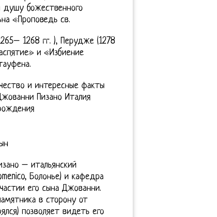
й душу божественного
ьна «Проповедь св.
1265– 1268 гг. ), Перудже (1278
Распятие» и «Избиение
тауфена.
рчество и интересные факты
Джованни Пизано Италия
зрождения
ын
изано – итальянский
omenico, Болонье) и кафедра
участии его сына Джованни.
памятника в сторону от
ялся) позволяет видеть его