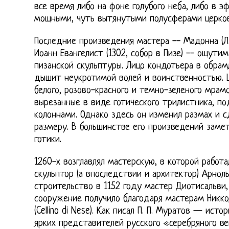
все время либо на фоне голубого неба, либо в 
мощными, чуть вытянутыми полусферами церков
Последние произведения мастера -- Мадонна (Лу
Иоанн Евангелист (1302, собор в Пизе) -- ощути
пизанской скульптуры. Лицо кондотьера в обра
дышит неукротимой волей и воинственностью. 
белого, розово-красного и темно-зеленого мрамо
вырезанные в виде готического трилистника, 
колоннами. Однако здесь он изменил размах и 
размеру. В большинстве его произведений заме
готики.
1260-х возглавлял мастерскую, в которой работ
скульптор (а впоследствии и архитектор) Арнол
строительство в 1152 году мастер Диотисальви,
сооружение получило благодаря мастерам Никко
(Cellino di Nese). Как писал П. П. Муратов — ист
ярких представителей русского «серебряного ве