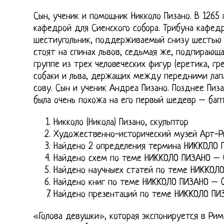
Сын, ученик и помощник Никколо Пизано. В 1265
кафедрой для Сиенского собора. Трибуна кафед
шестиугольник, поддерживаемый снизу шестью 
стоят на спинах львов, седьмая же, подпирающ
группе из трех человеческих фигур (еретика, гр
собаки и льва, держащих между передними лап
сову. Сын и ученик Андреа Пизано. Позднее Пиз
была очень похожа на его первый шедевр – бап
Никколо (Никола) Пизано, скульптор
Художественно-исторический музей Арт-Р
Найдено 2 определения термина НИККОЛО 
Найдено схем по теме НИККОЛО ПИЗАНО – 
Найдено научныех статей по теме НИККОЛ
Найдено книг по теме НИККОЛО ПИЗАНО – 
Найдено презентаций по теме НИККОЛО ПИ
«Голова девушки», которая экспонируется в Рим