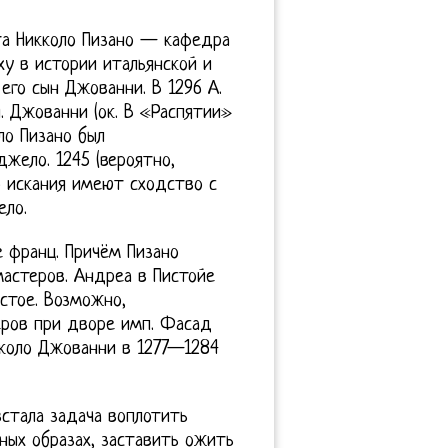
та Никколо Пизано — кафедра
ху в истории итальянской и
его сын Джованни. В 1296 А.
. Джованни (ок. В «Распятии»
ло Пизано был
ело. 1245 (вероятно,
о искания имеют сходство с
ело.
 франц. Причём Пизано
мастеров. Андреа в Пистойе
стое. Возможно,
еров при дворе имп. Фасад
кколо Джованни в 1277—1284
встала задача воплотить
ных образах, заставить ожить