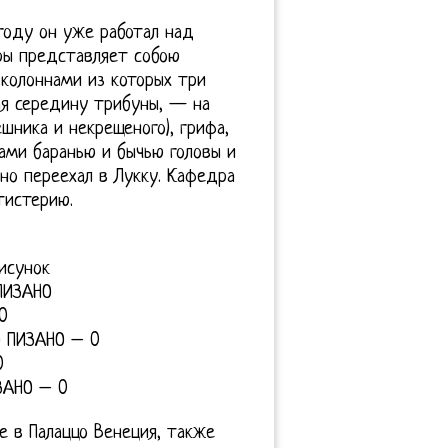
 году он уже работал над
ры представляет собою
колоннами из которых три
ая середину трибуны, — на
ешника и некрещеного), грифа,
ами баранью и бычью головы и
ано переехал в Лукку. Кафедра
тистерию.
исунок
ПИЗАНО
0
О ПИЗАНО – 0
0
ЗАНО – 0
е в Палаццо Венеция, также