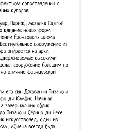
эффектном сопоставлении с
ных куполов.
вр, Париж), мозаика Святой
мо влияние новых форм
млении бронзового шлема
Шестиугольное сооружение из
ра опирается на арки,
поддерживаемые высокими
сделал сооружение большим по
тно влияние французской
али его сын Джованни Пизано и
ьфо ди Камбио. Начинал
 а завершающих облик
ло Пизано и Селино ди Несе
орик искусствовед, один из
ка», «Сиена всегда была