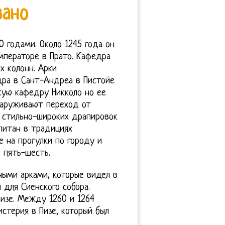
зано
0 годами. Около 1245 года он
Императоре в Прато. Кафедра
х колонн. Арки
дра в Сант-Андреа в Пистойе
скую кафедру Никколо но ее
наруживают переход от
 стильно-широких драпировок
питан в традициях
е на прогулки по городу и
 пять-шесть.
ыми арками, которые видел в
 для Сиенского собора.
изе. Между 1260 и 1264
стерия в Пизе, который был